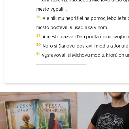
mesto vypálili.
28
Ale nik mu neprišiel na pomoc, lebo leža
mesto postavili a usadili sa v ňom.
29
A mesto nazvali Dan podľa mena svojho ot
30
Nato si Danovci postavili modlu a Jonatá
31
Vystavovali si Michovu modlu, ktorú on urob