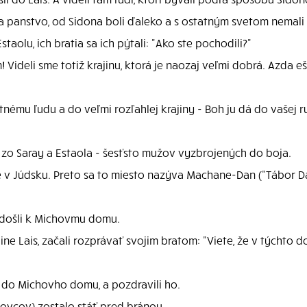
eba panstvo, od Sidona boli ďaleko a s ostatným svetom nemali 
taolu, ich bratia sa ich pýtali: "Ako ste pochodili?"
 Videli sme totiž krajinu, ktorá je naozaj veľmi dobrá. Azda e
ému ľudu a do veľmi rozľahlej krajiny - Boh ju dá do vašej ru
 zo Saray a Estaola - šesťsto mužov vyzbrojených do boja.
e v Júdsku. Preto sa to miesto nazýva Machane-Dan ("Tábor 
a došli k Michovmu domu.
jine Lais, začali rozprávať svojim bratom: "Viete, že v týchto
, do Michovho domu, a pozdravili ho.
ovcov) zostalo stáť pred bránou.