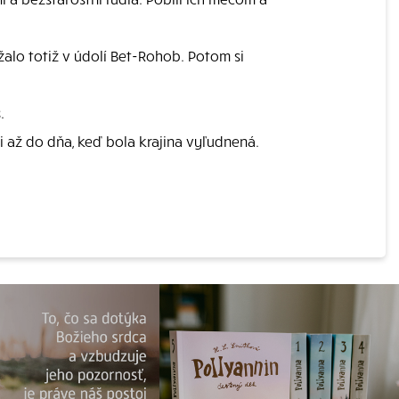
alo totiž v údolí Bet-Rohob. Potom si
.
 až do dňa, keď bola krajina vyľudnená.