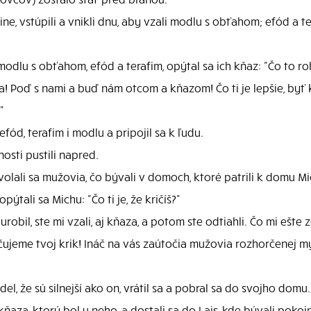
ine, vstúpili a vnikli dnu, aby vzali modlu s obťahom; efód a 
dlu s obťahom, efód a terafim, opýtal sa ich kňaz: "Čo to ro
ta! Poď s nami a buď nám otcom a kňazom! Čo ti je lepšie, b
"
fód, terafim i modlu a pripojil sa k ľudu.
nosti pustili napred.
lali sa mužovia, čo bývali v domoch, ktoré patrili k domu Mi
pýtali sa Michu: "Čo ti je, že kričíš?"
bil, ste mi vzali, aj kňaza, a potom ste odtiahli. Čo mi ešte 
jeme tvoj krik! Ináč na vás zaútočia mužovia rozhorčenej mys
l, že sú silnejší ako on, vrátil sa a pobral sa do svojho domu.
ňaza, ktorý bol u neho, a dostali sa do Lais, kde bývali pokojn