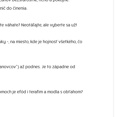
nič do činenia.
šte váhate? Neotáľajte, ale vyberte sa už!
ky -, na miesto, kde je hojnosť všetkého, čo
Danovcov") až podnes. Je to západne od
 domoch je efód i terafim a modla s obťahom?