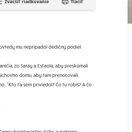
Zväčšiť riadkovanie
Tlačiť
 dovtedy mu nepripadol dedičný podiel
ničia, zo Saray a Estaola, aby preskúmali
o Michovho domu, aby tam prenocovali.
o: "Kto ťa sem priviedol? Čo tu robíš? A čo
"
ončanov bezstarostne, ticho a pokojne.