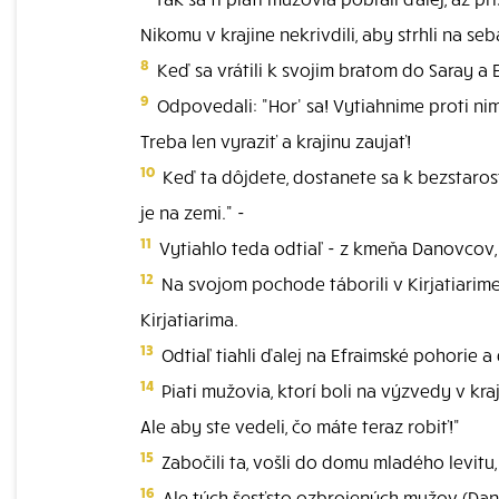
Nikomu v krajine nekrivdili, aby strhli na s
8
Keď sa vrátili k svojim bratom do Saray a Es
9
Odpovedali: "Hor' sa! Vytiahnime proti nim!
Treba len vyraziť a krajinu zaujať!
10
Keď ta dôjdete, dostanete sa k bezstarostn
je na zemi." -
11
Vytiahlo teda odtiaľ - z kmeňa Danovcov,
12
Na svojom pochode táborili v Kirjatiarim
Kirjatiarima.
13
Odtiaľ tiahli ďalej na Efraimské pohorie 
14
Piati mužovia, ktorí boli na výzvedy v kra
Ale aby ste vedeli, čo máte teraz robiť!"
15
Zabočili ta, vošli do domu mladého levitu
16
Ale tých šesťsto ozbrojených mužov (Dan