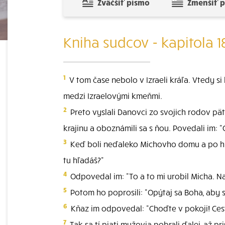
Zväčšiť písmo
Zmenšiť 
Kniha sudcov - kapitola 1
1
V tom čase nebolo v Izraeli kráľa. Vtedy 
medzi Izraelovými kmeňmi.
2
Preto vyslali Danovci zo svojich rodov pä
krajinu a oboznámili sa s ňou. Povedali im: 
3
Keď boli neďaleko Michovho domu a po hlase
tu hľadáš?"
4
Odpovedal im: "To a to mi urobil Micha. Na
5
Potom ho poprosili: "Opýtaj sa Boha, aby s
6
Kňaz im odpovedal: "Choďte v pokoji! Cesta
7
Tak sa tí piati mužovia pobrali ďalej, až pr