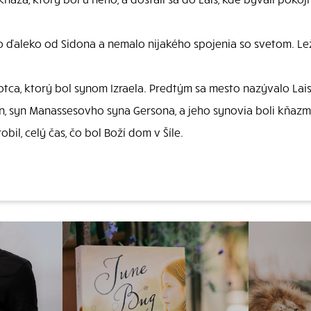
lo ďaleko od Sidona a nemalo nijakého spojenia so svetom. Lež
ca, ktorý bol synom Izraela. Predtým sa mesto nazývalo Lais
n, syn Manassesovho syna Gersona, a jeho synovia boli kňazmi
il, celý čas, čo bol Boží dom v Šíle.