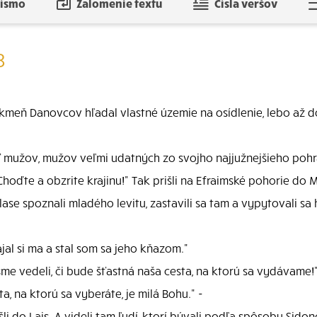
písmo
Zalomenie textu
Čísla veršov
8
si kmeň Danovcov hľadal vlastné územie na osídlenie, lebo až
ť mužov, mužov veľmi udatných zo svojho najjužnejšieho pohra
"Choďte a obzrite krajinu!" Tak prišli na Efraimské pohorie d
 spoznali mladého levitu, zastavili sa tam a vypytovali sa h
jal si ma a stal som sa jeho kňazom."
me vedeli, či bude šťastná naša cesta, na ktorú sa vydávame!
, na ktorú sa vyberáte, je milá Bohu." -
išli do Lais. A videli tam ľudí, ktorí bývali podľa spôsobu Sid