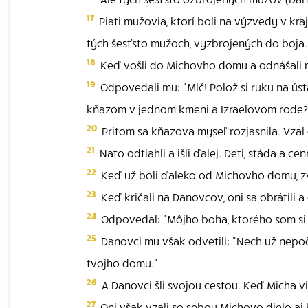
17
Piati mužovia, ktorí boli na výzvedy v kraj
tých šesťsto mužoch, vyzbrojených do boja.
18
Keď vošli do Michovho domu a odnášali mo
19
Odpovedali mu: "Mlč! Polož si ruku na ús
kňazom v jednom kmeni a Izraelovom rode?
20
Pritom sa kňazova myseľ rozjasnila. Vzal e
21
Nato odtiahli a išli ďalej. Deti, stáda a cen
22
Keď už boli ďaleko od Michovho domu, zvo
23
Keď kričali na Danovcov, oni sa obrátili a o
24
Odpovedal: "Môjho boha, ktorého som si uro
25
Danovci mu však odvetili: "Nech už nepoču
tvojho domu."
26
A Danovci šli svojou cestou. Keď Micha vide
27
Oni však vzali so sebou Michovo dielo aj k