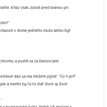
terafim. Kňaz však zostal pred bránou pri
bíte?"
yť kňazom v dome jedného muža alebo byť
chovmu, a pustili sa za Danovcami.
zostáva? Ako sa ma môžete pýtať: "Čo ti je?!"
le a mohlo by ťa to stáť život aj život
 -
í a bezstarostní ľudia. Pobili ich mečom a