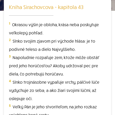
Kniha Sirachovcova - kapitola 43
1
Okrasou výšin je obloha, krása neba poskytuje
veľkolepý pohľad.
2
Slnko svojím zjavom pri východe hlása: je to
podivné teleso a dielo Najvyššieho.
3
Napoludnie rozpaľuje zem, ktože môže obstáť
pred jeho horúčosťou? Akoby udržoval pec pre
diela, čo potrebujú horúčavu.
4
Slnko trojnásobne vypaľuje vrchy, pálčivé lúče
vydychuje zo seba; a ako žiari svojimi lúčmi, až
oslepuje oči.
5
Veľký Pán je jeho stvoriteľom, na jeho rozkaz
urýchlene koná cestu.