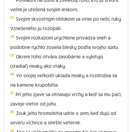
veľmi je utešená svojím leskorn.
13
Svojím skvostným oblúkom sa vinie po nebi, ruky
Vznešeného ju rozopäli.
14
Svojím rozkazom urýchlene privádza sneh a
podobne rýchlo zosiela blesky podľa svojho súdu.
15
Okrem toho otvára zásobárne a vyletujú
(stadiaľ) mraky ako vtáky.
16
Vo svojej veľkosti ukladá mraky a rozdrobia sa
na kamene krupobitia.
17
Pri jeho zjave sa otriasajú vrchy a keď sa mu páči,
zaveje vietor od juhu.
18
Zvuk jeho hromobitia udrie o zem, keď dujú od
severu víchrice a smršte veterné.
19
Ako sa vták spúšťa na zosadnutie, tak rozsieva