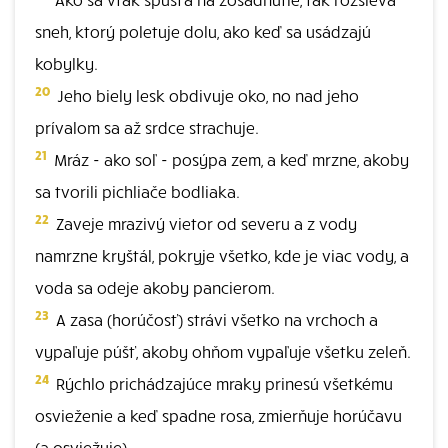
sneh, ktorý poletuje dolu, ako keď sa usádzajú
kobylky.
20
Jeho biely lesk obdivuje oko, no nad jeho
prívalom sa až srdce strachuje.
21
Mráz - ako soľ - posýpa zem, a keď mrzne, akoby
sa tvorili pichliače bodliaka.
22
Zaveje mrazivý vietor od severu a z vody
namrzne kryštál, pokryje všetko, kde je viac vody, a
voda sa odeje akoby pancierom.
23
A zasa (horúčosť) strávi všetko na vrchoch a
vypaľuje púšť, akoby ohňom vypaľuje všetku zeleň.
24
Rýchlo prichádzajúce mraky prinesú všetkému
osvieženie a keď spadne rosa, zmierňuje horúčavu
(a osviežuje).