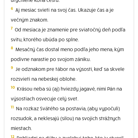
6
Aj mesiac svieti na svoj čas. Ukazuje čas a je
večným znakom.
7
Od mesiaca je znamenie pre sviatočný deň podľa
svitu, ktorého ubúda po splne.
8
Mesačný čas dostal meno podľa jeho mena, kým
podivne narastie po svojom zániku.
9
Je odznakom pre tábor na výsosti, keď sa skvele
rozsvieti na nebeskej oblohe.
10
Krásou neba sú (aj) hviezdy jagavé, nimi Pán na
výsostiach osvecuje celý svet.
11
Na rozkaz Svätého sa postavia, (aby vypočuli)
rozsudok, a neklesajú (silou) na svojich strážnych
miestach.
12
Pohliadni na dúhu a zvelebuj toho, kto ju stvoril,