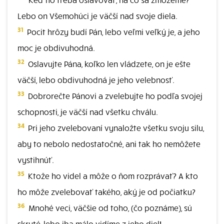
Lebo on Všemohúci je väčší nad svoje diela.
31
Pocit hrôzy budí Pán, lebo veľmi veľký je, a jeho
moc je obdivuhodná.
32
Oslavujte Pána, koľko len vládzete, on je ešte
väčší, lebo obdivuhodná je jeho velebnosť.
33
Dobrorečte Pánovi a zvelebujte ho podľa svojej
schopnosti, je väčší nad všetku chválu.
34
Pri jeho zvelebovaní vynaložte všetku svoju silu,
aby to nebolo nedostatočné, ani tak ho nemôžete
vystihnúť.
35
Ktože ho videl a môže o ňom rozprávať? A kto
ho môže zvelebovať takého, aký je od počiatku?
36
Mnohé veci, väčšie od toho, (čo poznáme), sú
skryté, lebo iba málo vidíme z jeho diel!