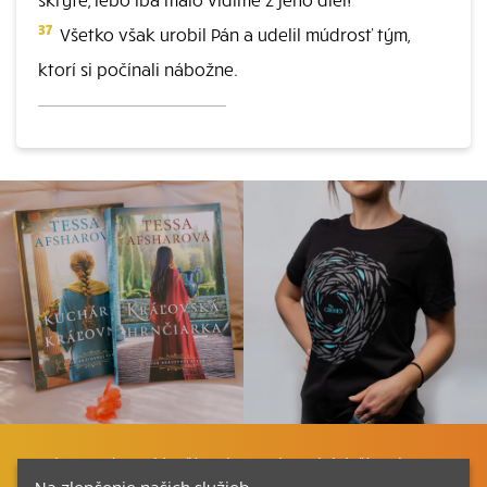
37
Všetko však urobil Pán a udelil múdrosť tým,
ktorí si počínali nábožne.
Listovať
Plán čítania
Liturgické čítania