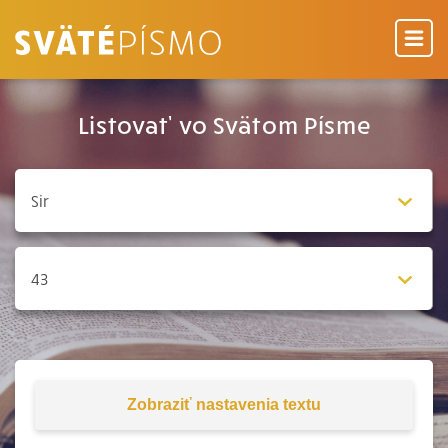
Listovať vo Svätom Písme
Zobraziť
nastavenia textu