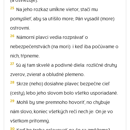
25
Na jeho rozkaz umĺkne vietor, stačí mu
pomyslieť, aby sa utíšilo more; Pán vysadil (more)
ostrovmi.
26
Námorní plavci vedia rozprávať o
nebezpečenstvách (na mori): i keď iba počúvame o
nich, tŕpneme.
27
Sú aj tam skvelé a podivné diela: rozličné druhy
zverov, zvierat a obludné plemeno.
28
Skrze (neho) dosiahne plavec bezpečne cieľ
(cesty), lebo jeho slovom bolo všetko usporiadané.
29
Mohli by sme premnoho hovoriť, no chybuje
nám slovo, koniec všetkých rečí nech je: On je vo
všetkom prítomný.
30
Keď ho treba oslavovať, na čo sa zmôžeme?