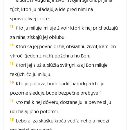
tých, ktorí ju hľadajú, a ide pred nimi na
spravodlivej ceste.
13
Kto ju miluje, miluje život: ktorí k nej prichádzajú
za rána, získajú jej obľubu.
14
Ktorí sa jej pevne držia, obsiahnu život, kam len
vkročí (jeden z nich), požehná ho Boh.
15
Ktorí jej slúžia, slúžia svätyni, a aj Boh miluje
takých, čo ju milujú.
16
Kto ju počúva, bude súdiť národy, a kto ju
pozorne sleduje, bude bezpečne prebývať.
17
Kto má k nej dôveru, dostane ju: a pevne si ju
udržia aj jeho potomci.
18
Lebo aj za skúšky kráča vedľa neho a medzi
prvými si ho vyberá.