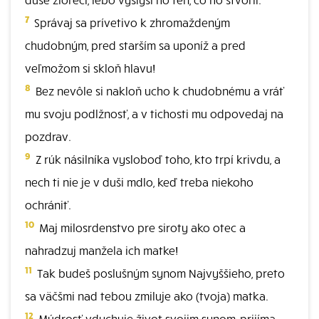
7
Správaj sa prívetivo k zhromaždeným
chudobným, pred starším sa uponíž a pred
veľmožom si skloň hlavu!
8
Bez nevôle si nakloň ucho k chudobnému a vráť
mu svoju podlžnosť, a v tichosti mu odpovedaj na
pozdrav.
9
Z rúk násilníka vysloboď toho, kto trpí krivdu, a
nech ti nie je v duši mdlo, keď treba niekoho
ochrániť.
10
Maj milosrdenstvo pre siroty ako otec a
nahradzuj manžela ich matke!
11
Tak budeš poslušným synom Najvyššieho, preto
sa väčšmi nad tebou zmiluje ako (tvoja) matka.
12
Múdrosť vdychuje život svojim synom, prijíma