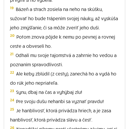
19
Bázeň a strach zosiela na neho na skúšku,
sužovať ho bude trápením svojej náuky, až vyskúša
jeho zmýšľanie, či sa môže zveriť jeho duši.
20
Potom znova pôjde k nemu po pevnej a rovnej
ceste a obveselí ho.
21
Odhalí mu svoje tajomstvá a zahrnie ho vedou a
poznaním spravodlivosti.
22
Ale keby zblúdil (z cesty), zanechá ho a vydá ho
do rúk jeho nepriateľa.
23
Synu, dbaj na čas a vyhýbaj zlu!
24
Pre svoju dušu nehanbi sa vyznať pravdu!
25
Je hanblivosť, ktorá privádza hriech, a je zasa
hanblivosť, ktorá privádza slávu a česť.
26
Nenadŕžaj nikomu proti vlastnému záujmu, ani si