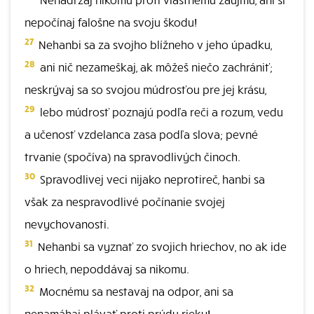
nepočínaj falošne na svoju škodu!
27
Nehanbi sa za svojho blížneho v jeho úpadku,
28
ani nič nezameškaj, ak môžeš niečo zachrániť;
neskrývaj sa so svojou múdrosťou pre jej krásu,
29
lebo múdrosť poznajú podľa reči a rozum, vedu
a učenosť vzdelanca zasa podľa slova; pevné
trvanie (spočíva) na spravodlivých činoch.
30
Spravodlivej veci nijako neprotireč, hanbi sa
však za nespravodlivé počínanie svojej
nevychovanosti.
31
Nehanbi sa vyznať zo svojich hriechov, no ak ide
o hriech, nepoddávaj sa nikomu.
32
Mocnému sa nestavaj na odpor, ani sa
nenamáhaj plávať proti prúdu rieky!