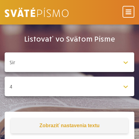
Listovať vo Svätom Písme
Zobraziť
nastavenia textu