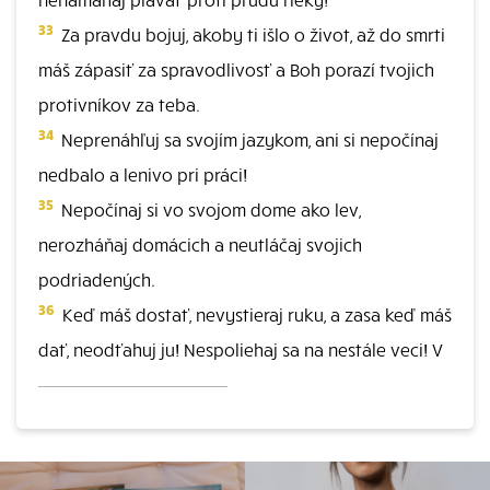
33
Za pravdu bojuj, akoby ti išlo o život, až do smrti
máš zápasiť za spravodlivosť a Boh porazí tvojich
protivníkov za teba.
34
Neprenáhľuj sa svojím jazykom, ani si nepočínaj
nedbalo a lenivo pri práci!
35
Nepočínaj si vo svojom dome ako lev,
nerozháňaj domácich a neutláčaj svojich
podriadených.
36
Keď máš dostať, nevystieraj ruku, a zasa keď máš
dať, neodťahuj ju! Nespoliehaj sa na nestále veci! V