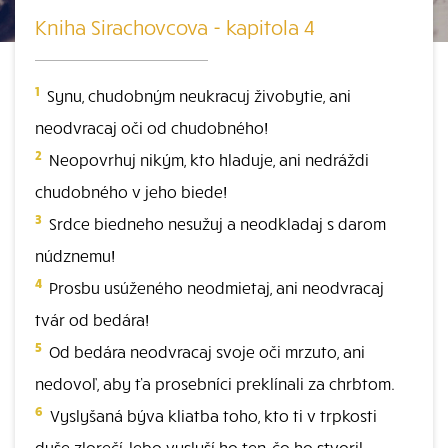
Kniha Sirachovcova - kapitola 4
1
Synu, chudobným neukracuj živobytie, ani
neodvracaj oči od chudobného!
2
Neopovrhuj nikým, kto hladuje, ani nedráždi
chudobného v jeho biede!
3
Srdce biedneho nesužuj a neodkladaj s darom
núdznemu!
4
Prosbu usúženého neodmietaj, ani neodvracaj
tvár od bedára!
5
Od bedára neodvracaj svoje oči mrzuto, ani
nedovoľ, aby ťa prosebníci preklínali za chrbtom.
6
Vyslyšaná býva kliatba toho, kto ti v trpkosti
duše zlorečí, lebo vyslyší ho ten, čo ho stvoril.