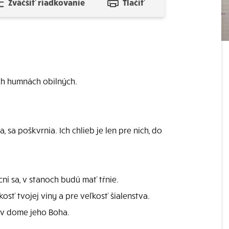
Zväčšiť riadkovanie
Tlačiť
ých humnách obilných.
 sa poškvrnia. Ich chlieb je len pre nich, do
ní sa, v stanoch budú mať tŕnie.
osť tvojej viny a pre veľkosť šialenstva.
 v dome jeho Boha.