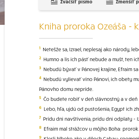
Zväčšiť písmo
Zmenšiť 
Kniha proroka Ozeáša - k
1
Netešže sa, Izrael, neplesaj ako národy, l
2
Humno a lis ich pásť nebude a mušt, ten ic
3
Nebudú bývať v Pánovej krajine, Efraim sa 
4
Nebudú vylievať víno Pánovi, ich obety mu m
Pánovho domu nepríde.
5
Čo budete robiť v deň slávnostný a v deň
6
Lebo, hľa, ujdú od pustošenia, Egypt ich z
7
Prídu dni navštívenia, prídu dni odplaty - 
8
Efraim mal strážcov u môjho Boha: prorok 
9
Klesli hlboko ako v dňoch Gabay; spomenie 