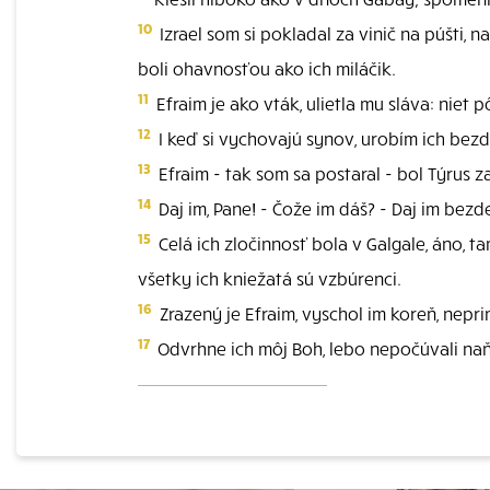
10
Izrael som si pokladal za vinič na púšti, n
boli ohavnosťou ako ich miláčik.
11
Efraim je ako vták, ulietla mu sláva: niet p
12
I keď si vychovajú synov, urobím ich bezd
13
Efraim - tak som sa postaral - bol Týrus z
14
Daj im, Pane! - Čože im dáš? - Daj im bezd
15
Celá ich zločinnosť bola v Galgale, áno, 
všetky ich kniežatá sú vzbúrenci.
16
Zrazený je Efraim, vyschol im koreň, nepri
17
Odvrhne ich môj Boh, lebo nepočúvali naň