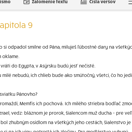
písmo
Zalomenie textu
Čísla veršov
apitola 9
ebo si odpadol smilne od Pána, miluješ ľúbostné dary na všetk
h oklame.
vráti do Egypta, v Asýrsku budú jesť nečisté.
ilé nebudú, ich chlieb bude ako smútočný, všetci, čo ho jedia,
 sviatku Pánovho?
hromaždí, Memfis ich pochová. Ich milého striebra bodľač zmoc
Izrael, vedz: bláznom je prorok, šialencom muž ducha - pre veľk
bol zhubným osídlom na všetkých jeho cestách, šialenstvo je
si na ich vinu, potrestá ich zločiny. Pre modlárstvo vyhynú