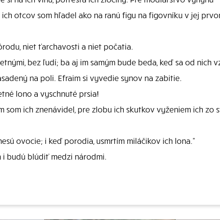
a ich otcov som hľadel ako na ranú figu na figovníku v jej prvom
ôrodu, niet ťarchavosti a niet počatia.
etnými, bez ľudí; ba aj im samým bude beda, keď sa od nich v
asadený na poli. Efraim si vyvedie synov na zabitie.
etné lono a vyschnuté prsia!
tam som ich znenávidel, pre zlobu ich skutkov vyženiem ich zo
nesú ovocie; i keď porodia, usmrtím miláčikov ich lona."
 i budú blúdiť medzi národmi.