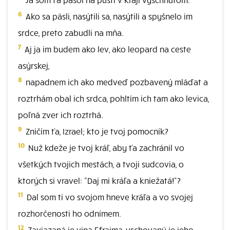
6
Ako sa pásli, nasýtili sa, nasýtili a spyšnelo im
srdce, preto zabudli na mňa.
7
Aj ja im budem ako lev, ako leopard na ceste
asýrskej,
8
napadnem ich ako medveď pozbavený mláďat a
roztrhám obal ich srdca, pohltím ich tam ako levica,
poľná zver ich roztrhá.
9
Zničím ťa, Izrael; kto je tvoj pomocník?
10
Nuž kdeže je tvoj kráľ, aby ťa zachránil vo
všetkých tvojich mestách, a tvoji sudcovia, o
ktorých si vravel: "Daj mi kráľa a kniežatá!"?
11
Dal som ti vo svojom hneve kráľa a vo svojej
rozhorčenosti ho odnímem.
12
Zaviazaná je vina Efraima, uschovaný je jeho