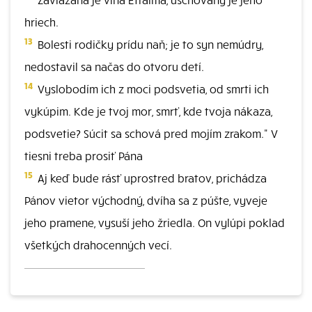
hriech.
13
Bolesti rodičky prídu naň; je to syn nemúdry,
nedostavil sa načas do otvoru detí.
14
Vyslobodím ich z moci podsvetia, od smrti ich
vykúpim. Kde je tvoj mor, smrť, kde tvoja nákaza,
podsvetie? Súcit sa schová pred mojím zrakom." V
tiesni treba prosiť Pána
15
Aj keď bude rásť uprostred bratov, prichádza
Pánov vietor východný, dvíha sa z púšte, vyveje
jeho pramene, vysuší jeho žriedla. On vylúpi poklad
všetkých drahocenných vecí.