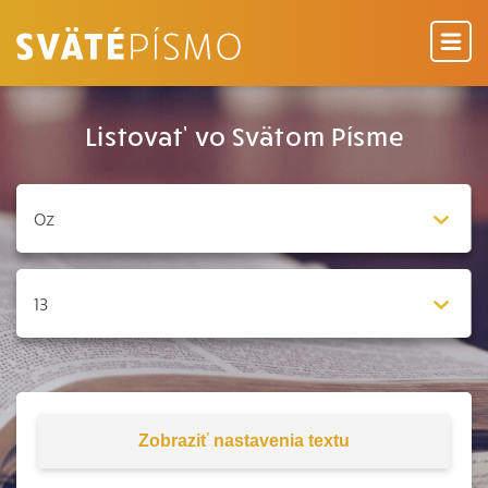
Listovať vo Svätom Písme
Zobraziť
nastavenia textu