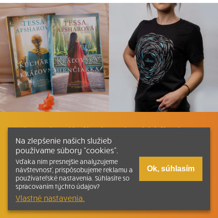
Listovať
Plán čítania
Liturgické čítania
Na zlepšenie našich služieb
používame súbory “cookies”.
Kontakt
Ako čítať bibliu
Katechizmus
Vďaka nim presnejšie analyzujeme
Ok, súhlasím
návštevnosť, prispôsobujeme reklamu a
používateľské nastavenia. Súhlasíte so
Tlačená verzia Písma
spracovaním týchto údajov?
Vlastné nastavenia.
© 2026 svatepismo.sk |
Všetky práva vyhradené
| Táto stránka
funguje aj vďaka kresťanskému kníhkupectvu
Kumran.sk