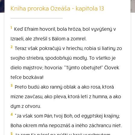
Kniha proroka Ozeáša - kapitola 13
1
Keď Efraim hovoril, bola hrôza, bol vyvýšený v
Izraeli, ale zhrešil s Bálom a zomrel.
2
Teraz však pokračujú v hriechu, robia si liatiny zo
svojho striebra, spodobňujú modly. To všetko je
dielo majstrov; hovoria: "Týmto obetujte!" Človek
teľce bozkáva!
3
Preto budú ako ranný oblak a ako rosa, ktorá
mizne zavčasu, ako pleva, ktorá letí z humna, a ako
dym z otvoru.
4
"Ja však som Pán, tvoj Boh, od egyptskej krajiny;
Boha okrem mňa nepoznáš a iného záchrancu niet.
5
Ja som ťa pásol na púšti v kraji vyschnutom.