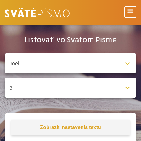
Listovať vo Svätom Písme
Zobraziť
nastavenia textu