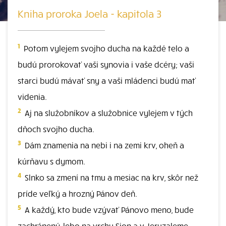
Kniha proroka Joela - kapitola 3
1
Potom vylejem svojho ducha na každé telo a
budú prorokovať vaši synovia i vaše dcéry; vaši
starci budú mávať sny a vaši mládenci budú mať
videnia.
2
Aj na služobníkov a služobnice vylejem v tých
dňoch svojho ducha.
3
Dám znamenia na nebi i na zemi krv, oheň a
kúrňavu s dymom.
4
Slnko sa zmení na tmu a mesiac na krv, skôr než
príde veľký a hrozný Pánov deň.
5
A každý, kto bude vzývať Pánovo meno, bude
zachránený, lebo na vrchu Sion a v Jeruzaleme