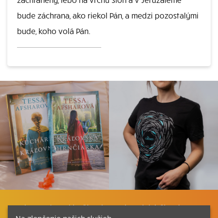
bude záchrana, ako riekol Pán, a medzi pozostalými
bude, koho volá Pán.
Listovať
Plán čítania
Liturgické čítania