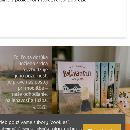
užieb používame súbory “cookies”.
zujeme návštevnosť, prispôsobujeme reklamu a