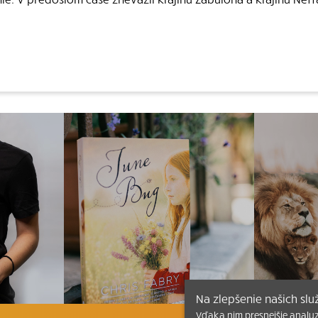
Na zlepšenie našich sl
Vďaka nim presnejšie analy