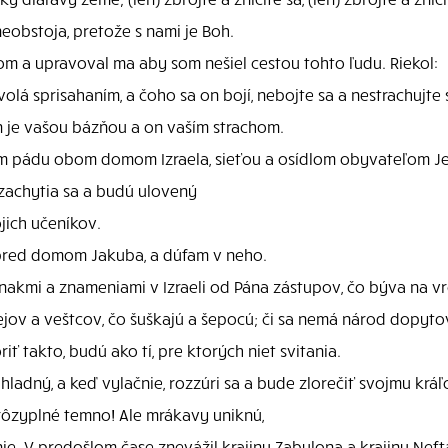
neobstoja, pretože s nami je Boh.
 a upravoval ma aby som nešiel cestou tohto ľudu. Riekol:
olá sprisahaním, a čoho sa on bojí, nebojte sa a nestrachujte 
n je vašou bázňou a on vaším strachom.
m pádu obom domom Izraela, sieťou a osídlom obyvateľom J
 zachytia sa a budú ulovený
ich učeníkov.
 pred domom Jakuba, a dúfam v neho.
 znakmi a znameniami v Izraeli od Pána zástupov, čo býva na vr
ov a veštcov, čo šuškajú a šepocú; či sa nemá národ dopytov
 takto, budú ako tí, pre ktorých niet svitania.
hladný, a keď vylačnie, rozzúri sa a bude zlorečiť svojmu kráľo
hrôzyplné temno! Ale mrákavy uniknú,
ie. V predošlom čase znevážil krajinu Zabulona a krajinu Nef