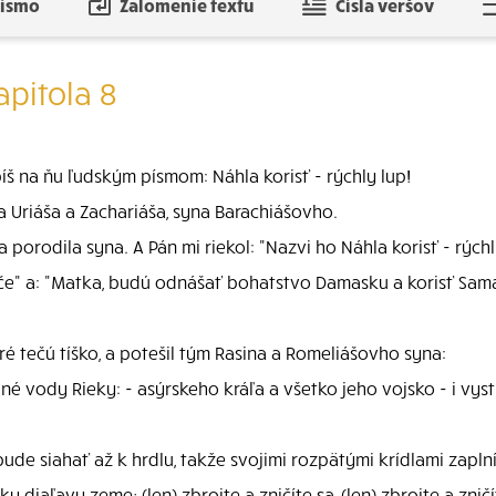
písmo
Zalomenie textu
Čísla veršov
apitola 8
š na ňu ľudským písmom: Náhla korisť - rýchly lup!
 Uriáša a Zachariáša, syna Barachiášovho.
 porodila syna. A Pán mi riekol: "Nazvi ho Náhla korisť - rýchl
če" a: "Matka, budú odnášať bohatstvo Damasku a korisť Samá
ré tečú tíško, a potešil tým Rasina a Romeliášovho syna:
ojné vody Rieky: - asýrskeho kráľa a všetko jeho vojsko - i vyst
ude siahať až k hrdlu, takže svojimi rozpätými krídlami zaplní š
ky diaľavy zeme; (len) zbrojte a zničíte sa, (len) zbrojte a zničí