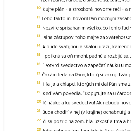
10
Kujte plán - a stroskotá, hovorte reči - a 
11
Lebo takto mi hovoril Pán mocným zásahom
12
Nezvite sprisahaním všetko, čo tento ľud v
13
Pána zástupov, toho majte za Svätého! O
14
A bude svätyňou a skalou úrazu, kameňo
15
I potknú sa oň mnohí, padnú a rozbijú sa,
16
"Potvrď svedectvo a zapečať náuku u moj
17
Čakám teda na Pána, ktorý si zakryl tvár
18
Hľa, ja a chlapci, ktorých mi dal Pán, sme
19
Keď vám povedia: "Dopytujte sa u čarodej
20
K náuke a ku svedectvu! Ak nebudú hovoriť
21
Bude chodiť v nej (v krajine) ochabnutý a 
22
či sa pozrie na zem: hľa, úzkosť a tma a 
23
lebo nebude tma tam, kde je (teraz) súžen