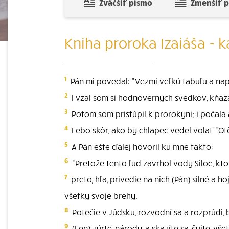
Zväčšiť písmo
Zmenšiť 
Kniha proroka Izaiáša - k
1
Pán mi povedal: "Vezmi veľkú tabuľu a napí
2
I vzal som si hodnoverných svedkov, kňaza
3
Potom som pristúpil k prorokyni; i počala a
4
Lebo skôr, ako by chlapec vedel volať "Ot
5
A Pán ešte ďalej hovoril ku mne takto:
6
"Pretože tento ľud zavrhol vody Siloe, kto
7
preto, hľa, privedie na nich (Pán) silné a h
všetky svoje brehy.
8
Potečie v Júdsku, rozvodní sa a rozprúdi, b
9
(Len) zúrte, národy, a skazíte sa, čujte, všet