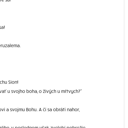
sa!
eruzalema.
chu Sion!
ať u svojho boha, o živých u mŕtvych?"
vi a svojmu Bohu. A či sa obráti nahor,
taliho, v poslednom však zvelebí pobrežie