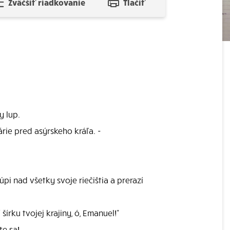
Zväčšiť riadkovanie
Tlačiť
y lup.
rie pred asýrskeho kráľa. -
úpi nad všetky svoje riečištia a prerazí
írku tvojej krajiny, ó, Emanuel!"
te sa!