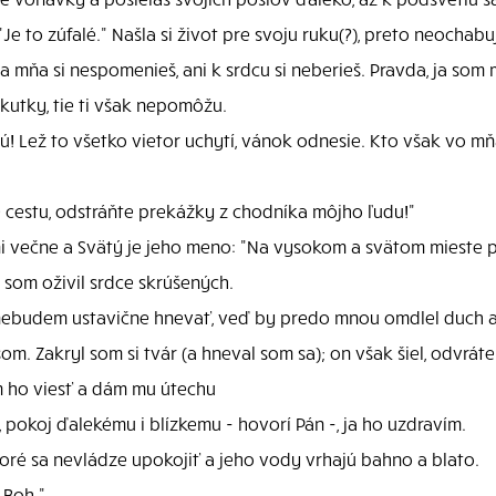
 to zúfalé." Našla si život pre svoju ruku(?), preto neochabu
 mňa si nespomenieš, ani k srdcu si neberieš. Pravda, ja som m
skutky, tie ti však nepomôžu.
ú! Lež to všetko vietor uchytí, vánok odnesie. Kto však vo m
te cestu, odstráňte prekážky z chodníka môjho ľudu!"
óni večne a Svätý je jeho meno: "Na vysokom a svätom miest
 som oživil srdce skrúšených.
ebudem ustavične hnevať, veď by predo mnou omdlel duch a d
om. Zakryl som si tvár (a hneval som sa); on však šiel, odvrát
m ho viesť a dám mu útechu
 pokoj ďalekému i blízkemu - hovorí Pán -, ja ho uzdravím.
ré sa nevládze upokojiť a jeho vody vrhajú bahno a blato.
 Boh."