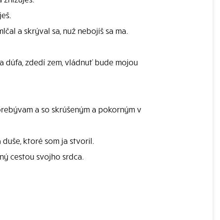
ješ.
lčal a skrýval sa, nuž nebojíš sa ma.
ňa dúfa, zdedí zem, vládnuť bude mojou
e prebývam a so skrúšeným a pokorným v
uše, ktoré som ja stvoril.
ený cestou svojho srdca.