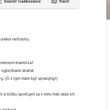
Zväčšiť riadkovanie
Tlačiť
unikol nešťastiu.
, semenom klamstva?
 výbežkami skalísk.
ary. (Či s tým mám byť spokojný?)
si lôžko, spolčuješ sa s nimi, máš rada ich
 znižuješ.