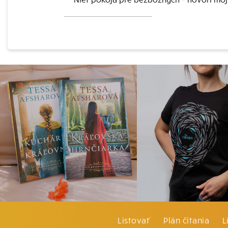
Listovať
Plán čítania
L