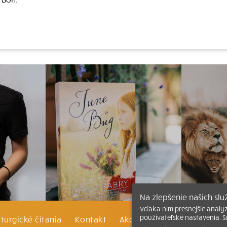
Na zlepšenie našich sl
Vďaka nim presnejšie analy
používateľské nastavenia. S
iturgické čítania
Kontakt
Ako čítať bibliu
Katechi