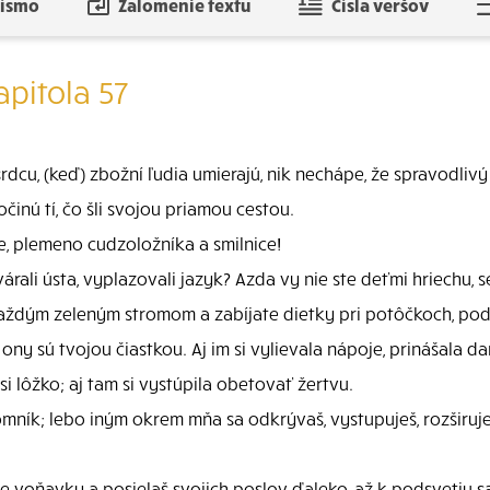
písmo
Zalomenie textu
Čísla veršov
apitola 57
rdcu, (keď) zbožní ľudia umierajú, nik nechápe, že spravodlivý 
inú tí, čo šli svojou priamou cestou.
e, plemeno cudzoložníka a smilnice!
árali ústa, vyplazovali jazyk? Azda vy nie ste deťmi hriechu
každým zeleným stromom a zabíjate dietky pri potôčkoch, pod
ny sú tvojou čiastkou. Aj im si vylievala nápoje, prinášala d
i lôžko; aj tam si vystúpila obetovať žertvu.
omník; lebo iným okrem mňa sa odkrývaš, vystupuješ, rozširuješ 
 voňavky a posielaš svojich poslov ďaleko, až k podsvetiu sa