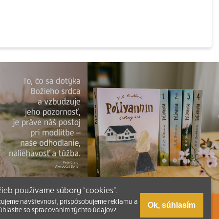
užieb používame súbory “cookies”.
zujeme návštevnosť, prispôsobujeme reklamu a
Ok, súhlasím
úhlasíte so spracovaním týchto údajov?
zmus
Tlačená verzia Písma