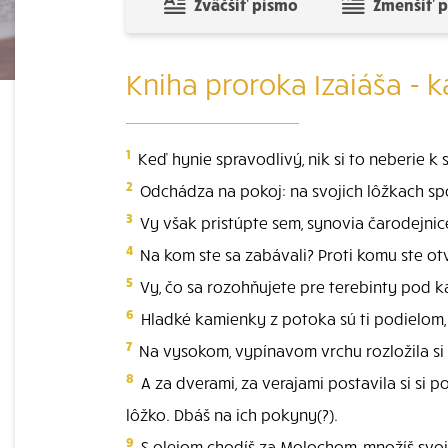
Zväčšiť písmo
Zmenšiť 
Kniha proroka Izaiáša - k
1
Keď hynie spravodlivý, nik si to neberie k s
2
Odchádza na pokoj: na svojich lôžkach spoč
3
Vy však pristúpte sem, synovia čarodejnic
4
Na kom ste sa zabávali? Proti komu ste otv
5
Vy, čo sa rozohňujete pre terebinty pod 
6
Hladké kamienky z potoka sú ti podielom, o
7
Na vysokom, vypínavom vrchu rozložila si s
8
A za dverami, za verajami postavila si si p
lôžko. Dbáš na ich pokyny(?).
9
S olejom chodíš za Molochom, množíš svoje