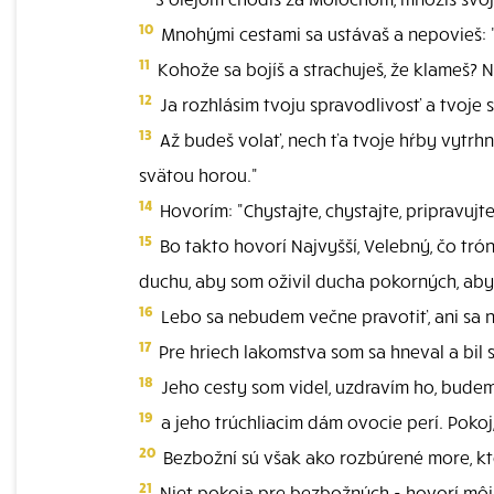
10
Mnohými cestami sa ustávaš a nepovieš: "Je
11
Kohože sa bojíš a strachuješ, že klameš? Na
12
Ja rozhlásim tvoju spravodlivosť a tvoje 
13
Až budeš volať, nech ťa tvoje hŕby vytrhn
svätou horou."
14
Hovorím: "Chystajte, chystajte, pripravuj
15
Bo takto hovorí Najvyšší, Velebný, čo tr
duchu, aby som oživil ducha pokorných, aby
16
Lebo sa nebudem večne pravotiť, ani sa n
17
Pre hriech lakomstva som sa hneval a bil s
18
Jeho cesty som videl, uzdravím ho, bude
19
a jeho trúchliacim dám ovocie perí. Pokoj,
20
Bezbožní sú však ako rozbúrené more, kto
21
Niet pokoja pre bezbožných - hovorí môj