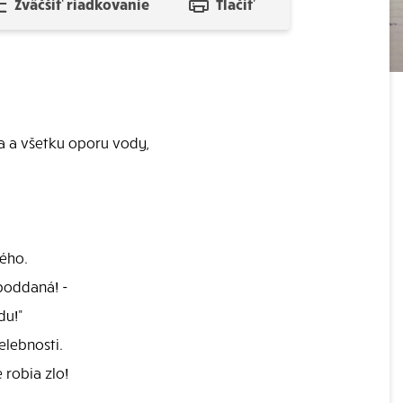
Zväčšiť riadkovanie
Tlačiť
ba a všetku oporu vody,
ného.
poddaná! -
du!"
elebnosti.
 robia zlo!