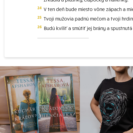
24
V ten deň bude miesto vône zápach a mies
25
Tvoji mužovia padnú mečom a tvoji hrdin
26
Budú kvíliť a smútiť jej brány a spustnut