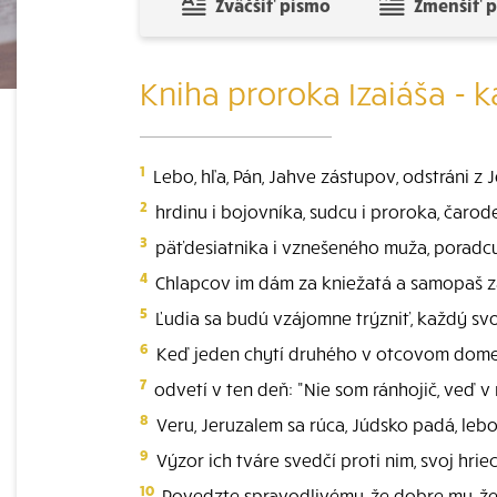
Zväčšiť písmo
Zmenšiť 
Kniha proroka Izaiáša - k
1
Lebo, hľa, Pán, Jahve zástupov, odstráni z
2
hrdinu i bojovníka, sudcu i proroka, čarodej
3
päťdesiatnika i vznešeného muža, poradcu
4
Chlapcov im dám za kniežatá a samopaš z
5
Ľudia sa budú vzájomne trýzniť, každý svo
6
Keď jeden chytí druhého v otcovom dome: 
7
odvetí v ten deň: "Nie som ránhojič, veď v
8
Veru, Jeruzalem sa rúca, Júdsko padá, lebo
9
Výzor ich tváre svedčí proti nim, svoj hri
10
Povedzte spravodlivému, že dobre mu, že 