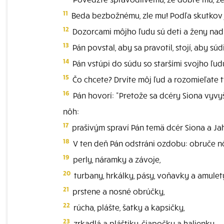
11
Beda bezbožnému, zle mu! Podľa skutkov 
12
Dozorcami môjho ľudu sú deti a ženy nad n
13
Pán povstal, aby sa pravotil, stojí, aby sú
14
Pán vstúpi do súdu so staršími svojho ľudu
15
Čo chcete? Drvíte môj ľud a rozomieľate 
16
Pán hovorí: "Pretože sa dcéry Siona vyvy
nôh:
17
prašivým spraví Pán temä dcér Siona a Jah
18
V ten deň Pán odstráni ozdobu: obruče nô
19
perly, náramky a závoje,
20
turbany, hrkálky, pásy, voňavky a amulet
21
prstene a nosné obrúčky,
22
rúcha, plášte, šatky a kapsičky,
23
zrkadlá a pláštiky, čiapočky a halienky.