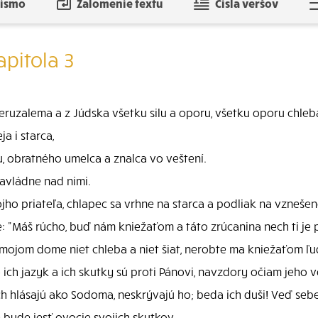
písmo
Zalomenie textu
Čísla veršov
apitola 3
 Jeruzalema a z Júdska všetku silu a oporu, všetku oporu chle
a i starca,
, obratného umelca a znalca vo veštení.
avládne nad nimi.
jho priateľa, chlapec sa vrhne na starca a podliak na vzneše
"Máš rúcho, buď nám kniežaťom a táto zrúcanina nech ti je 
 mojom dome niet chleba a niet šiat, nerobte ma kniežaťom ľu
 ich jazyk a ich skutky sú proti Pánovi, navzdory očiam jeho v
ech hlásajú ako Sodoma, neskrývajú ho; beda ich duši! Veď sebe
bude jesť ovocie svojich skutkov.