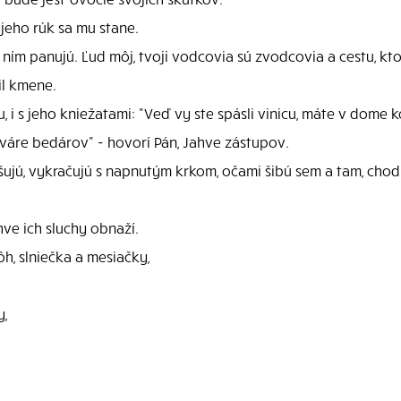
jeho rúk sa mu stane.
ím panujú. Ľud môj, tvoji vodcovia sú zvodcovia a cestu, ktor
dil kmene.
, i s jeho kniežatami: "Veď vy ste spásli vinicu, máte v dome k
tváre bedárov" - hovorí Pán, Jahve zástupov.
šujú, vykračujú s napnutým krkom, očami šibú sem a tam, chod
ve ich sluchy obnaží.
h, slniečka a mesiačky,
y,