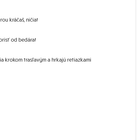
ou kráčaš, ničia!
orisť od bedára!
ia krokom trasľavým a hrkajú retiazkami