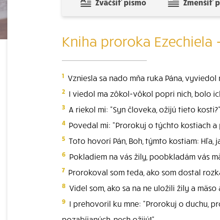
Zväčšiť písmo
Zmenšiť 
Kniha proroka Ezechiela -
1
Vzniesla sa nado mňa ruka Pána, vyviedol 
2
I viedol ma zôkol-vôkol popri nich, bolo 
3
A riekol mi: "Syn človeka, ožijú tieto kosti
4
Povedal mi: "Prorokuj o týchto kostiach a 
5
Toto hovorí Pán, Boh, týmto kostiam: Hľa, j
6
Pokladiem na vás žily, poobkladám vás mäs
7
Prorokoval som teda, ako som dostal rozkaz
8
Videl som, ako sa na ne uložili žily a mäso
9
I prehovoril ku mne: "Prorokuj o duchu, pr
pozabíjaných, nech ožijú!"