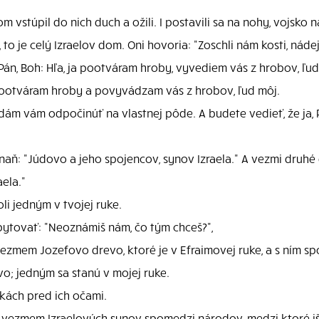
 vstúpil do nich duch a ožili. I postavili sa na nohy, vojsko 
, to je celý Izraelov dom. Oni hovoria: "Zoschli nám kosti, ná
án, Boh: Hľa, ja pootváram hroby, vyvediem vás z hrobov, ľud 
 pootváram hroby a povyvádzam vás z hrobov, ľud môj.
dám vám odpočinúť na vlastnej pôde. A budete vedieť, že ja, Pá
š naň: "Júdovo a jeho spojencov, synov Izraela." A vezmi druh
ela."
li jedným v tvojej ruke.
pytovať: "Neoznámiš nám, čo tým chceš?",
vezmem Jozefovo drevo, ktoré je v Efraimovej ruke, a s ním spo
o; jedným sa stanú v mojej ruke.
ukách pred ich očami.
ja vezmem Izraelových synov spomedzi národov, medzi ktoré išl