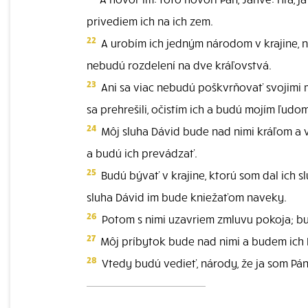
privediem ich na ich zem.
22
A urobím ich jedným národom v krajine, n
nebudú rozdelení na dve kráľovstvá.
23
Ani sa viac nebudú poškvrňovať svojimi mo
sa prehrešili, očistím ich a budú mojím ľud
24
Môj sluha Dávid bude nad nimi kráľom a 
a budú ich prevádzať.
25
Budú bývať v krajine, ktorú som dal ich sl
sluha Dávid im bude kniežaťom naveky.
26
Potom s nimi uzavriem zmluvu pokoja; bud
27
Môj príbytok bude nad nimi a budem ich
28
Vtedy budú vedieť, národy, že ja som Pán