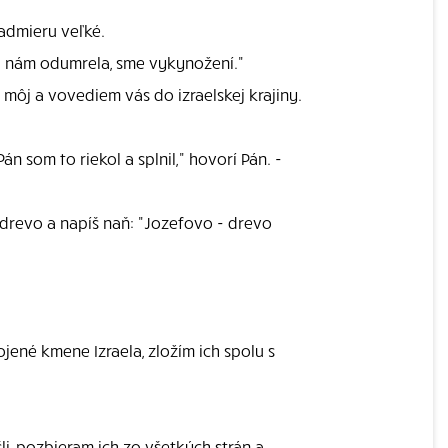
nadmieru veľké.
dej nám odumrela, sme vykynožení."
môj a vovediem vás do izraelskej krajiny.
n som to riekol a splnil," hovorí Pán. -
é drevo a napíš naň: "Jozefovo - drevo
jené kmene Izraela, zložím ich spolu s
i, pozbieram ich zo všetkých strán a