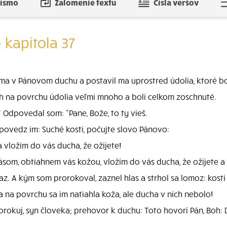
písmo
Zalomenie textu
Čísla veršov
 kapitola 37
ma v Pánovom duchu a postavil ma uprostred údolia, ktoré bol
ich na povrchu údolia veľmi mnoho a boli celkom zoschnuté.
?" Odpovedal som: "Pane, Bože, to ty vieš.
povedz im: Suché kosti, počujte slovo Pánovo:
a vložím do vás ducha, že ožijete!
om, obtiahnem vás kožou, vložím do vás ducha, že ožijete a d
. A kým som prorokoval, zaznel hlas a strhol sa lomoz: kosti 
 a na povrchu sa im natiahla koža, ale ducha v nich nebolo!
orokuj, syn človeka; prehovor k duchu: Toto hovorí Pán, Boh: 