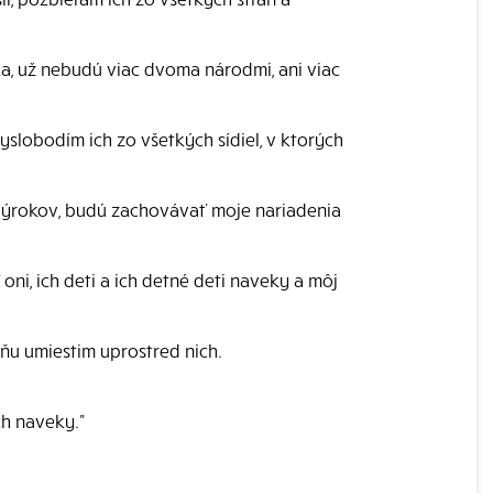
ka, už nebudú viac dvoma národmi, ani viac
yslobodím ich zo všetkých sídiel, v ktorých
 výrokov, budú zachovávať moje nariadenia
oni, ich deti a ich detné deti naveky a môj
ňu umiestim uprostred nich.
ch naveky."