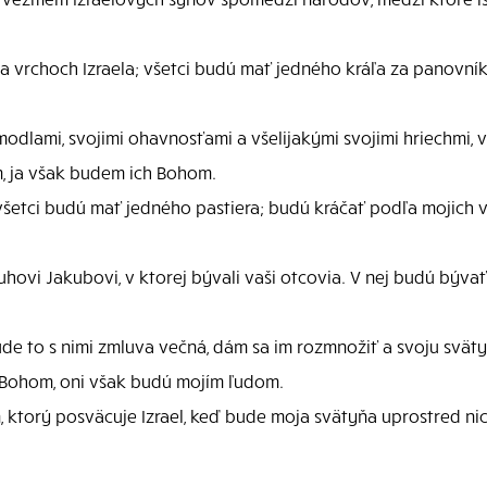
a vrchoch Izraela; všetci budú mať jedného kráľa za panovní
dlami, svojimi ohavnosťami a všelijakými svojimi hriechmi, v
om, ja však budem ich Bohom.
všetci budú mať jedného pastiera; budú kráčať podľa mojich
uhovi Jakubovi, v ktorej bývali vaši otcovia. V nej budú bývať 
e to s nimi zmluva večná, dám sa im rozmnožiť a svoju sväty
 Bohom, oni však budú mojím ľudom.
, ktorý posväcuje Izrael, keď bude moja svätyňa uprostred ni