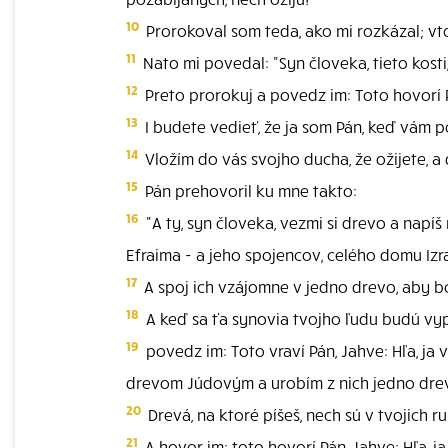
10
Prorokoval som teda, ako mi rozkázal; vtom
11
Nato mi povedal: "Syn človeka, tieto kosti
12
Preto prorokuj a povedz im: Toto hovorí P
13
I budete vedieť, že ja som Pán, keď vám
14
Vložím do vás svojho ducha, že ožijete, a 
15
Pán prehovoril ku mne takto:
16
"A ty, syn človeka, vezmi si drevo a napí
Efraima - a jeho spojencov, celého domu Izra
17
A spoj ich vzájomne v jedno drevo, aby bo
18
A keď sa ťa synovia tvojho ľudu budú vy
19
povedz im: Toto vraví Pán, Jahve: Hľa, ja 
drevom Júdovým a urobím z nich jedno drev
20
Drevá, na ktoré píšeš, nech sú v tvojich r
21
A hovor im: toto hovorí Pán, Jahve: Hľa, 