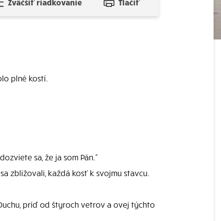
Zväčšiť riadkovanie
Tlačiť
o plné kostí.
ozviete sa, že ja som Pán."
sa zbližovali, každá kosť k svojmu stavcu.
Duchu, príď od štyroch vetrov a ovej týchto