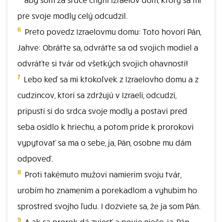
pre svoje modly celý odcudzil.
6
Preto povedz Izraelovmu domu: Toto hovorí Pán,
Jahve: Obráťte sa, odvráťte sa od svojich modiel a
odvráťte si tvár od všetkých svojich ohavností!
7
Lebo keď sa mi ktokoľvek z Izraelovho domu a z
cudzincov, ktorí sa zdržujú v Izraeli, odcudzí,
pripustí si do srdca svoje modly a postaví pred
seba osídlo k hriechu, a potom príde k prorokovi
vypytovať sa ma o sebe, ja, Pán, osobne mu dám
odpoveď.
8
Proti takémuto mužovi namierim svoju tvár,
urobím ho znamením a porekadlom a vyhubím ho
sprostred svojho ľudu. I dozviete sa, že ja som Pán.
9
A ak sa prorok dá zviesť a povie niečo, ja, Pán,