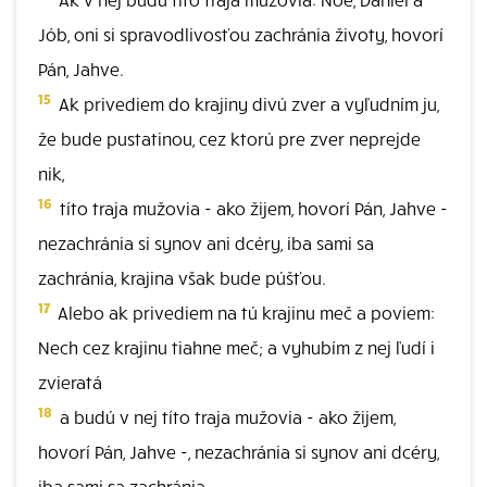
Jób, oni si spravodlivosťou zachránia životy, hovorí
Pán, Jahve.
15
Ak privediem do krajiny divú zver a vyľudním ju,
že bude pustatinou, cez ktorú pre zver neprejde
nik,
16
títo traja mužovia - ako žijem, hovorí Pán, Jahve -
nezachránia si synov ani dcéry, iba sami sa
zachránia, krajina však bude púšťou.
17
Alebo ak privediem na tú krajinu meč a poviem:
Nech cez krajinu tiahne meč; a vyhubím z nej ľudí i
zvieratá
18
a budú v nej títo traja mužovia - ako žijem,
hovorí Pán, Jahve -, nezachránia si synov ani dcéry,
iba sami sa zachránia.