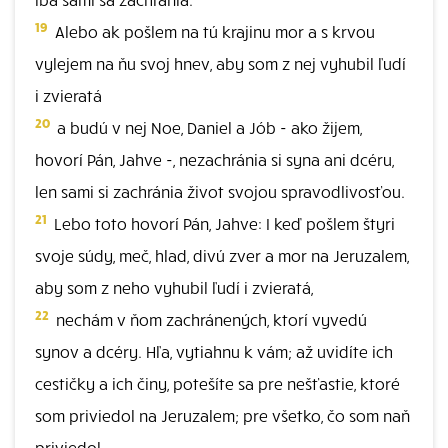
19
Alebo ak pošlem na tú krajinu mor a s krvou
vylejem na ňu svoj hnev, aby som z nej vyhubil ľudí
i zvieratá
20
a budú v nej Noe, Daniel a Jób - ako žijem,
hovorí Pán, Jahve -, nezachránia si syna ani dcéru,
len sami si zachránia život svojou spravodlivosťou.
21
Lebo toto hovorí Pán, Jahve: I keď pošlem štyri
svoje súdy, meč, hlad, divú zver a mor na Jeruzalem,
aby som z neho vyhubil ľudí i zvieratá,
22
nechám v ňom zachránených, ktorí vyvedú
synov a dcéry. Hľa, vytiahnu k vám; až uvidíte ich
cestičky a ich činy, potešíte sa pre nešťastie, ktoré
som priviedol na Jeruzalem; pre všetko, čo som naň
priviedol.