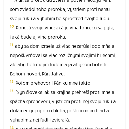
som zviedol toho proroka; vystriem proti nemu
svoju ruku a vyhubím ho sprostred svojho ľudu.
10
Ponesú svoju vinu; aká je vina toho, čo sa pýta,
taká bude aj vina proroka,
11
aby sa dom Izraela už viac nezatúlal odo mňa a
nepoškvrňoval sa viac rozličnými svojimi hriechmi,
ale aby boli mojím ľudom a ja aby som bol ich
Bohom, hovorí, Pán, Jahve.
12
Potom prehovoril Pán ku mne takto:
13
"Syn človeka, ak sa krajina prehreší proti mne a
spácha spreneveru, vystriem proti nej svoju ruku a
dolámem jej oporu chleba, pošlem na ňu hlad a
vyhubím z nej ľudí i zvieratá.
14
Ak v nej budú títo traja mužovia: Noe, Daniel a