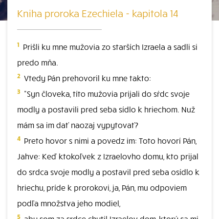
Kniha proroka Ezechiela - kapitola 14
1
Prišli ku mne mužovia zo starších Izraela a sadli si
predo mňa.
2
Vtedy Pán prehovoril ku mne takto:
3
"Syn človeka, títo mužovia prijali do sŕdc svoje
modly a postavili pred seba sídlo k hriechom. Nuž
mám sa im dať naozaj vypytovať?
4
Preto hovor s nimi a povedz im: Toto hovorí Pán,
Jahve: Keď ktokoľvek z Izraelovho domu, kto prijal
do srdca svoje modly a postavil pred seba osídlo k
hriechu, príde k prorokovi, ja, Pán, mu odpoviem
podľa množstva jeho modiel,
5
aby som za srdce chytil Izraelov dom, ktorý sa mi