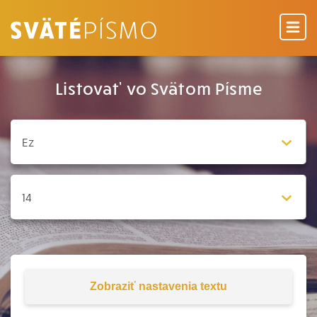
Listovať vo Svätom Písme
Zobraziť
nastavenia textu