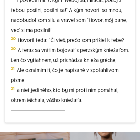
tebou, posilni, posilni sa!" A kým hovoril so mnou,
nadobudol som silu a vravel som "Hovor, môj pane,
veď si ma posilnil!
20
Hovoril teda: "Či vieš, prečo som prišiel k tebe?
20
A teraz sa vrátim bojovať s perzským kniežaťom.
Len čo vytiahnem, už prichádza knieža grécke;
21
Ale oznámim ti, čo je napísané v spoľahlivom
písme.
21
a niet jediného, kto by mi proti nim pomáhal,
okrem Michala, vášho kniežaťa.