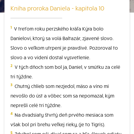
Kniha proroka Daniela - kapitola 10
1
V treťom roku perzského kráľa Kýra bolo
Danielovi, ktorý sa volá Baltazár, zjavené slovo.
Slovo o veľkom utrpení je pravdivé. Pozoroval to
slovo a vo videní dostal vysvetlenie.
2
V tých dňoch som bol ja, Daniel, v smútku za celé
tri týždne.
3
Chutný chlieb som nezjedol, mäso a víno mi
nevošlo do úst a vôbec som sa nepomazal, kým
neprešli celé tri týždne.
4
Na dvadsiaty štvrtý deň prvého mesiaca som
však bol pri brehu veľkej rieky, (je to Tigris).
5
Zdvihol som oči, díval som sa a hľa, človek odiaty