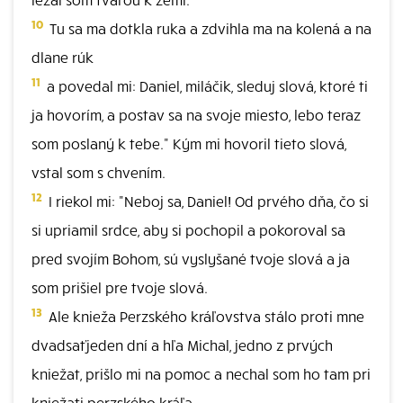
10
Tu sa ma dotkla ruka a zdvihla ma na kolená a na
dlane rúk
11
a povedal mi: Daniel, miláčik, sleduj slová, ktoré ti
ja hovorím, a postav sa na svoje miesto, lebo teraz
som poslaný k tebe." Kým mi hovoril tieto slová,
vstal som s chvením.
12
I riekol mi: "Neboj sa, Daniel! Od prvého dňa, čo si
si upriamil srdce, aby si pochopil a pokoroval sa
pred svojím Bohom, sú vyslyšané tvoje slová a ja
som prišiel pre tvoje slová.
13
Ale knieža Perzského kráľovstva stálo proti mne
dvadsaťjeden dní a hľa Michal, jedno z prvých
kniežat, prišlo mi na pomoc a nechal som ho tam pri
kniežati perzského kráľa.