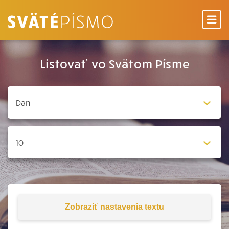
Listovať vo Svätom Písme
Zobraziť
nastavenia textu