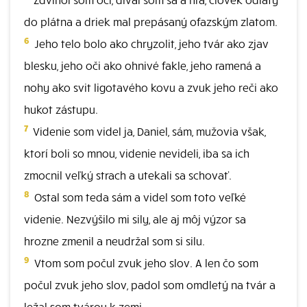
do plátna a driek mal prepásaný ofazským zlatom.
6
Jeho telo bolo ako chryzolit, jeho tvár ako zjav
blesku, jeho oči ako ohnivé fakle, jeho ramená a
nohy ako svit ligotavého kovu a zvuk jeho reči ako
hukot zástupu.
7
Videnie som videl ja, Daniel, sám, mužovia však,
ktorí boli so mnou, videnie nevideli, iba sa ich
zmocnil veľký strach a utekali sa schovať.
8
Ostal som teda sám a videl som toto veľké
videnie. Nezvýšilo mi sily, ale aj môj výzor sa
hrozne zmenil a neudržal som si silu.
9
Vtom som počul zvuk jeho slov. A len čo som
počul zvuk jeho slov, padol som omdletý na tvár a
ležal som tvárou k zemi.