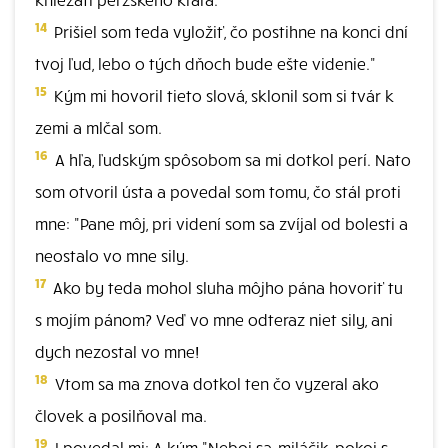
14
Prišiel som teda vyložiť, čo postihne na konci dní
tvoj ľud, lebo o tých dňoch bude ešte videnie."
15
Kým mi hovoril tieto slová, sklonil som si tvár k
zemi a mlčal som.
16
A hľa, ľudským spôsobom sa mi dotkol perí. Nato
som otvoril ústa a povedal som tomu, čo stál proti
mne: "Pane môj, pri videní som sa zvíjal od bolesti a
neostalo vo mne sily.
17
Ako by teda mohol sluha môjho pána hovoriť tu
s mojím pánom? Veď vo mne odteraz niet sily, ani
dych nezostal vo mne!
18
Vtom sa ma znova dotkol ten čo vyzeral ako
človek a posilňoval ma.
19
I povedal mi: A kým "Neboj sa, miláčik, pokoj s