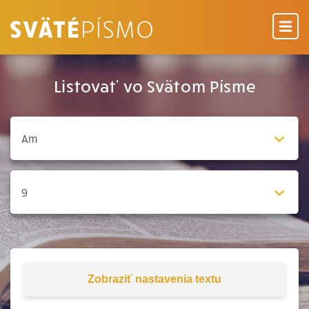
Listovať vo Svätom Písme
Zobraziť
nastavenia textu