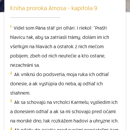
Kniha proroka Amosa - kapitola 9
1
Videl som Pána stáť pri oltári. I riekol: "Prašti
hlavicu tak, aby sa zatriasli trámy; dolám im ich
všetkým na hlavách a ostatok z nich mečom
pobijem; zbeh od nich neutečie a kto ostane,
nezachráni sa.
2
Ak vniknú do podsvetia, moja ruka ich odtiaľ
donesie, a ak vystúpia do neba, aj odtiaľ ich
stiahnem.
3
Ak sa schovajú na vrcholci Karmelu, vysliedim ich
a donesiem odtiaľ a ak sa mi schovajú pred očami
na morské dno, tak rozkážem hadovi a uhryzne ich.
4
Ak pôjdu do zajatia pred svojimi nepriateľmi, tam