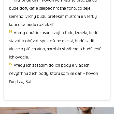
bude dotýkať a šliapač hrozna toho, čo seje
semeno; vrchy budú pretekať muštom a všetky
kopce sa budú roztekať.
14
Vtedy obrátim osud svojho ľudu, Izraela, budú
stavať a obývať spustošené mestá, budú sadiť
vinice a piť ich víno, narobia si záhrad a budú jesť
ich ovocie.
15
Vtedy ich zasadím do ich pôdy a viac ich
nevytrhnú z ich pôdy, ktorú som im dal“ - hovorí
Pán, tvoj Boh.