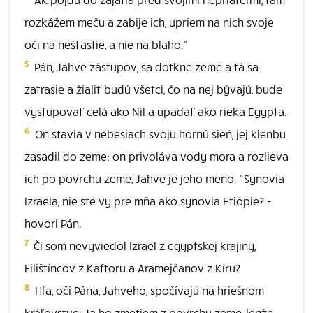
rozkážem meču a zabije ich, upriem na nich svoje
oči na nešťastie, a nie na blaho."
5
Pán, Jahve zástupov, sa dotkne zeme a tá sa
zatrasie a žialiť budú všetci, čo na nej bývajú, bude
vystupovať celá ako Níl a upadať ako rieka Egypta.
6
On stavia v nebesiach svoju hornú sieň, jej klenbu
zasadil do zeme; on privoláva vody mora a rozlieva
ich po povrchu zeme, Jahve je jeho meno. "Synovia
Izraela, nie ste vy pre mňa ako synovia Etiópie? -
hovorí Pán.
7
Či som nevyviedol Izrael z egyptskej krajiny,
Filištíncov z Kaftoru a Aramejčanov z Kíru?
8
Hľa, oči Pána, Jahveho, spočívajú na hriešnom
kráľovstve: Ja ho zmetiem z povrchu zeme, lenže