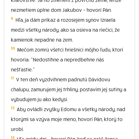
nezmetiem úplne dom Jakubov - hovorí Pán.
9
Hľa, ja dám príkaz a rozosejem synov Izraela
medzi všetky národy, ako sa osieva na riečici, že
kamienok nepadne na zem.
10
Mečom zomrú všetci hriešnici môjho ľudu, ktorí
hovoria: "Nedostihne a nepredbehne nás
nešťastie."
11
V ten deň vyzdvihnem padnutú Dávidovu
chalupu, zamurujem jej trhliny, postavím jej sutiny a
vybudujem ju ako kedysi.
12
Aby ovládli zvyšky Edomu a všetky národy, nad
ktorými sa vzýva moje meno, hovorí Pán, ktorý to
urobí.
13
Hľa, prídu dni - hovorí Pán, keď sa oráč ženca