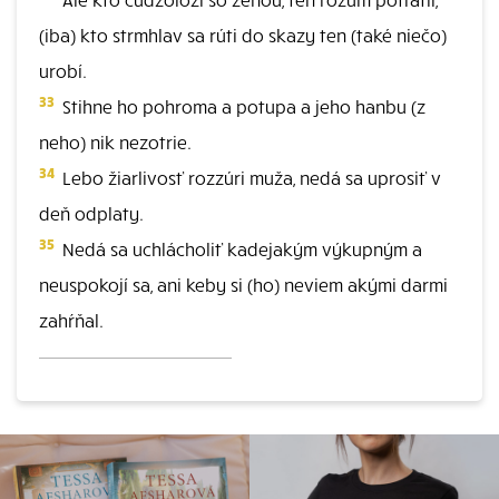
(iba) kto strmhlav sa rúti do skazy ten (také niečo)
urobí.
33
Stihne ho pohroma a potupa a jeho hanbu (z
neho) nik nezotrie.
34
Lebo žiarlivosť rozzúri muža, nedá sa uprosiť v
deň odplaty.
35
Nedá sa uchlácholiť kadejakým výkupným a
neuspokojí sa, ani keby si (ho) neviem akými darmi
zahŕňal.