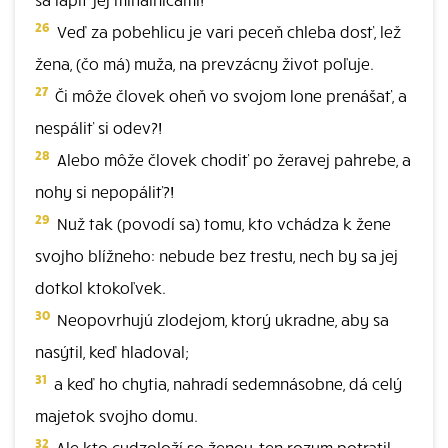
26
Veď za pobehlicu je vari peceň chleba dosť, lež
žena, (čo má) muža, na prevzácny život poľuje.
27
Či môže človek oheň vo svojom lone prenášať, a
nespáliť si odev?!
28
Alebo môže človek chodiť po žeravej pahrebe, a
nohy si nepopáliť?!
29
Nuž tak (povodí sa) tomu, kto vchádza k žene
svojho blížneho: nebude bez trestu, nech by sa jej
dotkol ktokoľvek.
30
Neopovrhujú zlodejom, ktorý ukradne, aby sa
nasýtil, keď hladoval;
31
a keď ho chytia, nahradí sedemnásobne, dá celý
majetok svojho domu.
32
Ale kto cudzoloží so ženou, ten rozum potratil,