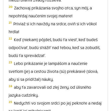
20
Zachovaj prikázania svojho otca, syn môj, a
nepohŕdaj naučením svojej matere!
21
Priviaž si ich navždy na srdce, oviň si ich vôkol
hrdla!
22
Keď (niekam) pôjdeš, budú ťa viesť, keď budeš
odpočívať, budú strážiť nad tebou, keď sa zobudíš,
budú ťa sprevádzať.
23
Lebo prikázanie je lampášom a naučenie
svetlom (je) a cestou života (sú) prekáravé (slová,
aby si sa pridŕžal) náuky,
24
aby ťa zavarovali od zlej ženy, od úlisného
jazyka cudzinky.
25
Nedychti vo svojom srdci po jej peknote a nedaj
sa lapiť jej mihalnicami!