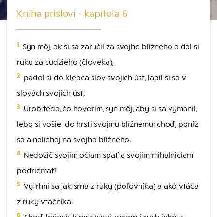
Kniha prísloví - kapitola 6
1
Syn môj, ak si sa zaručil za svojho blížneho a dal si
ruku za cudzieho (človeka),
2
padol si do klepca slov svojich úst, lapil si sa v
slovách svojich úst.
3
Urob teda, čo hovorím, syn môj, aby si sa vymanil,
lebo si vošiel do hrsti svojmu blížnemu: choď, poníž
sa a naliehaj na svojho blížneho.
4
Nedožič svojim očiam spať a svojim mihalniciam
podriemať!
5
Vytrhni sa jak srna z ruky (poľovníka) a ako vtáča
z ruky vtáčnika.
6
Choď, leňoch, k mravcovi, pozoruj ruch jeho a