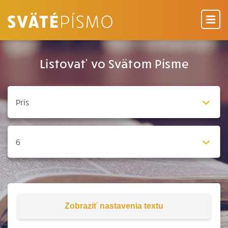
Listovať vo Svätom Písme
Zobraziť
nastavenia textu