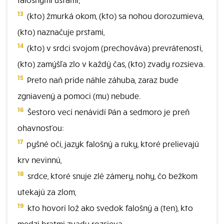
13
(kto) žmurká okom, (kto) sa nohou dorozumieva,
(kto) naznačuje prstami,
14
(kto) v srdci svojom (prechováva) prevrátenosti,
(kto) zamýšľa zlo v každý čas, (kto) zvady rozsieva.
15
Preto naň príde náhle záhuba, zaraz bude
zgniavený a pomoci (mu) nebude.
16
Šestoro vecí nenávidí Pán a sedmoro je preň
ohavnosťou:
17
pyšné oči, jazyk falošný a ruky, ktoré prelievajú
krv nevinnú,
18
srdce, ktoré snuje zlé zámery, nohy, čo bežkom
utekajú za zlom,
19
kto hovorí lož ako svedok falošný a (ten), kto
medzi bratmi zvady rozsieva.