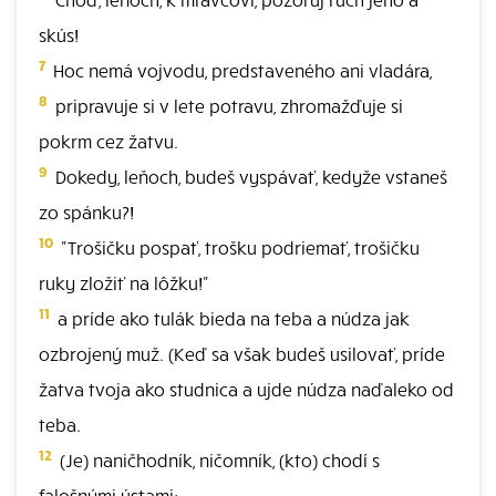
skús!
7
Hoc nemá vojvodu, predstaveného ani vladára,
8
pripravuje si v lete potravu, zhromažďuje si
pokrm cez žatvu.
9
Dokedy, leňoch, budeš vyspávať, kedyže vstaneš
zo spánku?!
10
"Trošičku pospať, trošku podriemať, trošičku
ruky zložiť na lôžku!"
11
a príde ako tulák bieda na teba a núdza jak
ozbrojený muž. (Keď sa však budeš usilovať, príde
žatva tvoja ako studnica a ujde núdza naďaleko od
teba.
12
(Je) naničhodník, ničomník, (kto) chodí s
falošnými ústami;