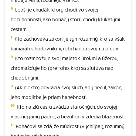
6
Lepší je chudák, ktorý chodí vo svojej
bezúhonnosti, ako boháč, (ktorý chodí) kľukatými
cestami.
7
Kto zachováva zákon, je syn rozumný, kto sa však
kamaráti s hodovníkmi, robí hanbu svojmu otcovi.
8
Kto rozmnožuje svoj majetok úrokmi a úžerou,
zhromažďuje ho (pre toho, kto) sa zľutúva nad
chudobnými.
9
(Ak niekto) odvracia svoj sluch, aby nečul, zákon,
jeho modlitba je priam hanebnosť.
10
Kto na zlú cestu zvádza statočných, do svojej
vlastnej jamy padne, a bezúhonní zdedia blaženosť.
11
Boháčovi sa zdá, že múdrosť (vychlípal), rozumný
bedár ho však prezrie.