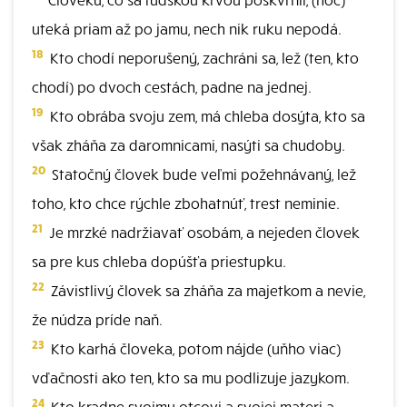
uteká priam až po jamu, nech nik ruku nepodá.
18
Kto chodí neporušený, zachráni sa, lež (ten, kto
chodí) po dvoch cestách, padne na jednej.
19
Kto obrába svoju zem, má chleba dosýta, kto sa
však zháňa za daromnicami, nasýti sa chudoby.
20
Statočný človek bude veľmi požehnávaný, lež
toho, kto chce rýchle zbohatnúť, trest neminie.
21
Je mrzké nadržiavať osobám, a nejeden človek
sa pre kus chleba dopúšťa priestupku.
22
Závistlivý človek sa zháňa za majetkom a nevie,
že núdza príde naň.
23
Kto karhá človeka, potom nájde (uňho viac)
vďačnosti ako ten, kto sa mu podlizuje jazykom.
24
Kto kradne svojmu otcovi a svojej materi a