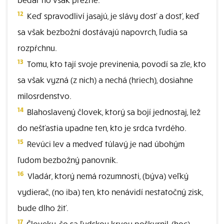
12
Keď spravodliví jasajú, je slávy dosť a dosť, keď
sa však bezbožní dostávajú napovrch, ľudia sa
rozpŕchnu.
13
Tomu, kto tají svoje previnenia, povodí sa zle, kto
sa však vyzná (z nich) a nechá (hriech), dosiahne
milosrdenstvo.
14
Blahoslavený človek, ktorý sa bojí jednostaj, lež
do nešťastia upadne ten, kto je srdca tvrdého.
15
Revúci lev a medveď túlavý je nad úbohým
ľudom bezbožný panovník.
16
Vladár, ktorý nemá rozumnosti, (býva) veľký
vydierač, (no iba) ten, kto nenávidí nestatočný zisk,
bude dlho žiť.
17
Človeku, čo sa ľudskou krvou poškvrnil, (hoc)