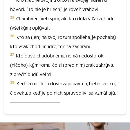
hovorí: "To nie je hriech," je roveň vrahovi.
25
Chamtivec nieti spor, ale kto dúfa v Pána, bude
(všetkým) oplývať.
26
Kto sa (len) na svoj rozum spolieha, je pochabý,
kto však chodí múdro, ten sa zachráni.
27
Kto dáva chudobnému, nemá nedostatok
(ničoho), kým tomu, čo si (pred ním) zrak zakrýva,
zlorečiť budú veľmi.
28
Keď sa násilníci dostávajú navrch, treba sa skryť
človeku, a keď je po nich, spravodliví sa vzmáhajú.