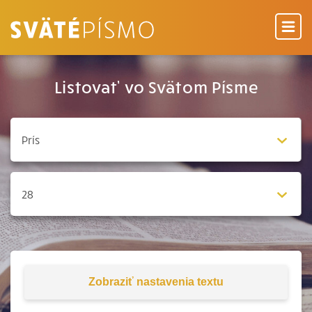
Listovať vo Svätom Písme
Zobraziť
nastavenia textu