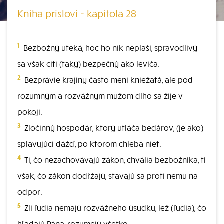
Kniha prísloví - kapitola 28
1
Bezbožný uteká, hoc ho nik neplaší, spravodlivý
sa však cíti (taký) bezpečný ako levíča.
2
Bezprávie krajiny často mení kniežatá, ale pod
rozumným a rozvážnym mužom dlho sa žije v
pokoji.
3
Zločinný hospodár, ktorý utláča bedárov, (je ako)
splavujúci dážď, po ktorom chleba niet.
4
Tí, čo nezachovávajú zákon, chvália bezbožníka, tí
však, čo zákon dodŕžajú, stavajú sa proti nemu na
odpor.
5
Zlí ľudia nemajú rozvážneho úsudku, lež (ľudia), čo
hľadajú Pána, rozumejú všetko.