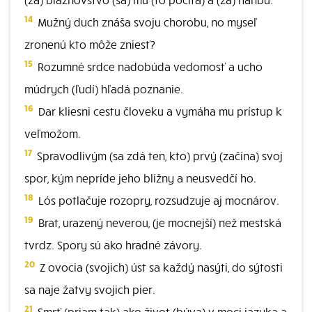
14
Mužný duch znáša svoju chorobu, no myseľ
zronenú kto môže zniesť?
15
Rozumné srdce nadobúda vedomosť a ucho
múdrych (ľudí) hľadá poznanie.
16
Dar kliesni cestu človeku a vymáha mu prístup k
veľmožom.
17
Spravodlivým (sa zdá ten, kto) prvý (začína) svoj
spor, kým nepríde jeho blížny a neusvedčí ho.
18
Lós potlačuje rozopry, rozsudzuje aj mocnárov.
19
Brat, urazený neverou, (je mocnejší) než mestská
tvrdz. Spory sú ako hradné závory.
20
Z ovocia (svojich) úst sa každý nasýti, do sýtosti
sa naje žatvy svojich pier.
21
Smrť (priam tak) ako život (býva) v moci jazyka a