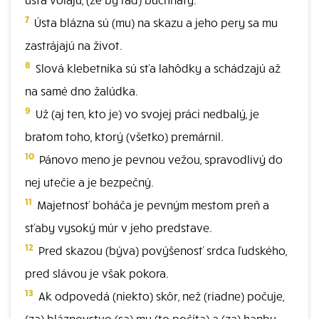
7
Ústa blázna sú (mu) na skazu a jeho pery sa mu
zastrájajú na život.
8
Slová klebetníka sú sťa lahôdky a schádzajú až
na samé dno žalúdka.
9
Už (aj ten, kto je) vo svojej práci nedbalý, je
bratom toho, ktorý (všetko) premárnil.
10
Pánovo meno je pevnou vežou, spravodlivý do
nej utečie a je bezpečný.
11
Majetnosť boháča je pevným mestom preň a
sťaby vysoký múr v jeho predstave.
12
Pred skazou (býva) povýšenosť srdca ľudského,
pred slávou je však pokora.
13
Ak odpovedá (niekto) skôr, než (riadne) počuje,
(za) bláznovstvo (sa) mu (to počíta) a (za) hanbu.