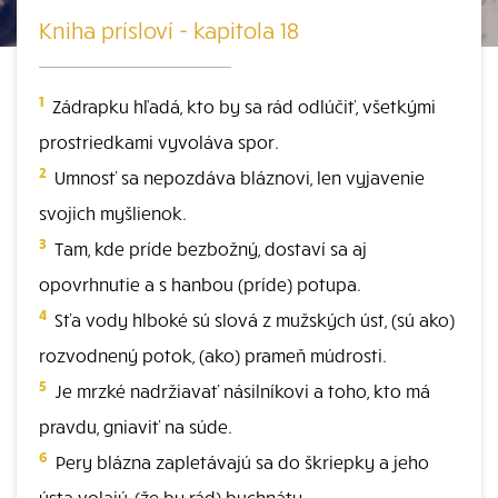
Kniha prísloví - kapitola 18
1
Zádrapku hľadá, kto by sa rád odlúčiť, všetkými
prostriedkami vyvoláva spor.
2
Umnosť sa nepozdáva bláznovi, len vyjavenie
svojich myšlienok.
3
Tam, kde príde bezbožný, dostaví sa aj
opovrhnutie a s hanbou (príde) potupa.
4
Sťa vody hlboké sú slová z mužských úst, (sú ako)
rozvodnený potok, (ako) prameň múdrosti.
5
Je mrzké nadržiavať násilníkovi a toho, kto má
pravdu, gniaviť na súde.
6
Pery blázna zapletávajú sa do škriepky a jeho
ústa volajú, (že by rád) buchnáty.