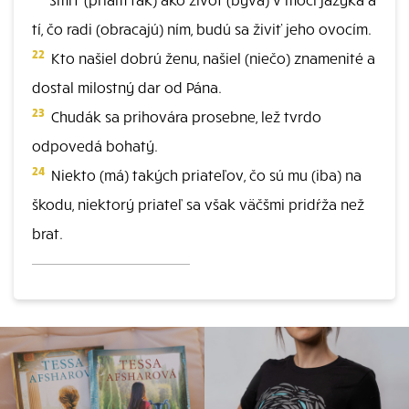
tí, čo radi (obracajú) ním, budú sa živiť jeho ovocím.
22
Kto našiel dobrú ženu, našiel (niečo) znamenité a
dostal milostný dar od Pána.
23
Chudák sa prihovára prosebne, lež tvrdo
odpovedá bohatý.
24
Niekto (má) takých priateľov, čo sú mu (iba) na
škodu, niektorý priateľ sa však väčšmi pridŕža než
brat.