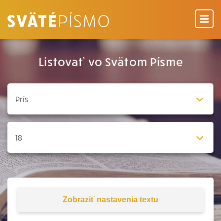
Listovať vo Svätom Písme
Zobraziť
nastavenia textu