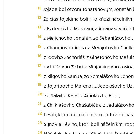
11
Jojada bol otcom Jonatánovým, Jonatán 
12
Za čias Jojakima boli títo kňazi náčelník
13
z Ezdrášovho Mešulam, z Amariášovho Je
14
z Melichovho Jonatán, zo Šebaniášovho J
15
z Charimovho Adna, z Merajotovho Chelka
16
z Idovho Zachariáš, z Ginetonovho Mešul
17
z Abiášovho Zichri, z Minjaminovho a Moad
18
z Bilgovho Šamua, zo Šemaiášovho Jehon
19
z Jojaribovho Matenai, z Jedeiášovho Uzi
20
zo Salaiho Kalai, z Amokovho Eber,
21
z Chilkiášovho Chašabiáš a z Jedaiášovho
22
Leviti, ktorí boli náčelníkmi rodov za čias
23
Synovia Léviho, ktorí boli náčelníkmi rod
24
Náčelníci levitov boli Chašabiáš, Šerebiáš