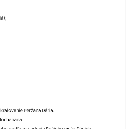
áš,
o kraľovanie Peržana Dária.
 Jochanana.
im, aby podľa nariadenia Božieho muža Dávida