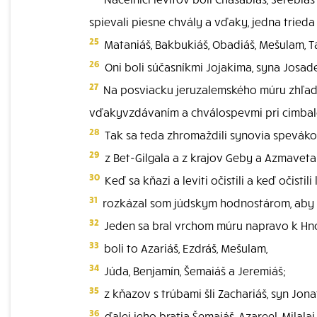
spievali piesne chvály a vďaky, jedna tried
25
Mataniáš, Bakbukiáš, Obadiáš, Mešulam, Tal
26
Oni boli súčasníkmi Jojakima, syna Josa
27
Na posviacku jeruzalemského múru zhľadáva
vďakyvzdávaním a chválospevmi pri cimbaloc
28
Tak sa teda zhromaždili synovia spevákov
29
z Bet-Gilgala a z krajov Geby a Azmaveta.
30
Keď sa kňazi a leviti očistili a keď očistili
31
rozkázal som júdskym hodnostárom, aby vy
32
Jeden sa bral vrchom múru napravo k Hnoj
33
boli to Azariáš, Ezdráš, Mešulam,
34
Júda, Benjamín, Šemaiáš a Jeremiáš;
35
z kňazov s trúbami šli Zachariáš, syn Jon
36
ďalej jeho bratia Šemaiáš, Azareel, Milala