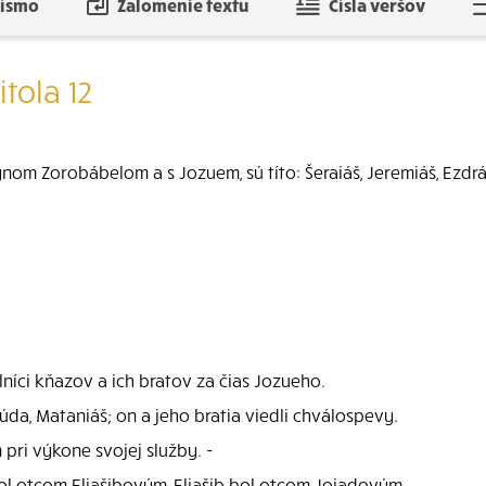
písmo
Zalomenie textu
Čísla veršov
tola 12
 synom Zorobábelom a s Jozuem, sú títo: Šeraiáš, Jeremiáš, Ezdrá
elníci kňazov a ich bratov za čias Jozueho.
 Júda, Mataniáš; on a jeho bratia viedli chválospevy.
 pri výkone svojej služby. -
l otcom Eljašibovým, Eljašib bol otcom Jojadovým,