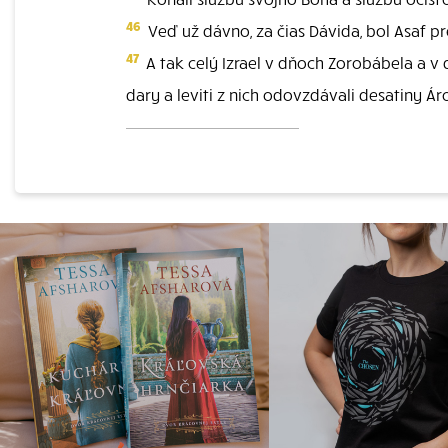
46
Veď už dávno, za čias Dávida, bol Asaf 
47
A tak celý Izrael v dňoch Zorobábela a v
dary a leviti z nich odovzdávali desatiny 