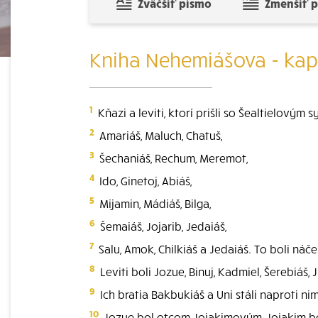
Zväčšiť písmo
Zmenšiť 
Kniha Nehemiášova - kapi
1
Kňazi a leviti, ktorí prišli so Šealtielovým
2
Amariáš, Maluch, Chatuš,
3
Šechaniáš, Rechum, Meremot,
4
Ido, Ginetoj, Abiáš,
5
Mijamin, Mádiáš, Bilga,
6
Šemaiáš, Jojarib, Jedaiáš,
7
Salu, Amok, Chilkiáš a Jedaiáš. To boli náč
8
Leviti boli Jozue, Binuj, Kadmiel, Šerebiáš,
9
Ich bratia Bakbukiáš a Uni stáli naproti nim
10
Jozue bol otcom Jojakimovým, Jojakim bo