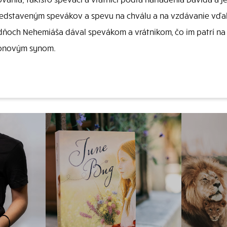
predstaveným spevákov a spevu na chválu a na vzdávanie vďa
 dňoch Nehemiáša dával spevákom a vrátnikom, čo im patrí na
Áronovým synom.