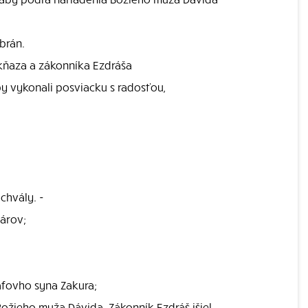
 brán.
 kňaza a zákonníka Ezdráša
by vykonali posviacku s radosťou,
chvály. -
tárov;
zafovho syna Zakura;
i Božieho muža Dávida. Zákonník Ezdráš išiel