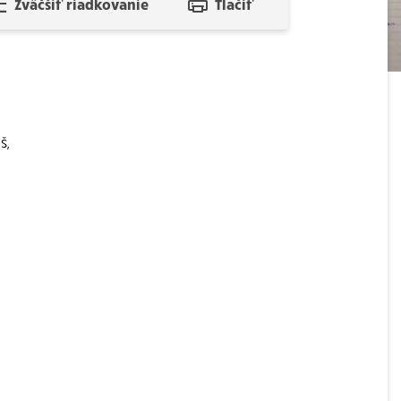
Zväčšiť riadkovanie
Tlačiť
š,