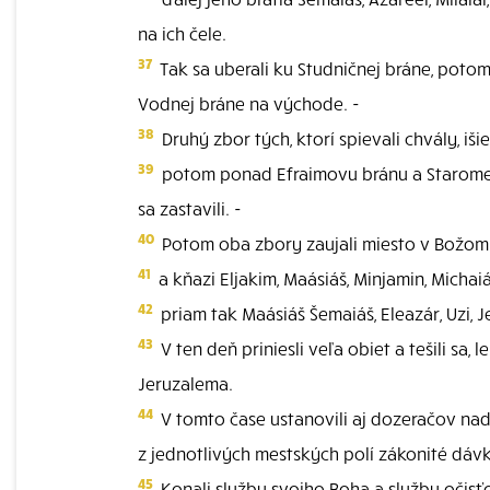
na ich čele.
37
Tak sa uberali ku Studničnej bráne, poto
Vodnej bráne na východe. -
38
Druhý zbor tých, ktorí spievali chvály, i
39
potom ponad Efraimovu bránu a Staromest
sa zastavili. -
40
Potom oba zbory zaujali miesto v Božom 
41
a kňazi Eljakim, Maásiáš, Minjamin, Michaiá
42
priam tak Maásiáš Šemaiáš, Eleazár, Uzi, 
43
V ten deň priniesli veľa obiet a tešili sa
Jeruzalema.
44
V tomto čase ustanovili aj dozeračov nad 
z jednotlivých mestských polí zákonité dávk
45
Konali službu svojho Boha a službu očisťo