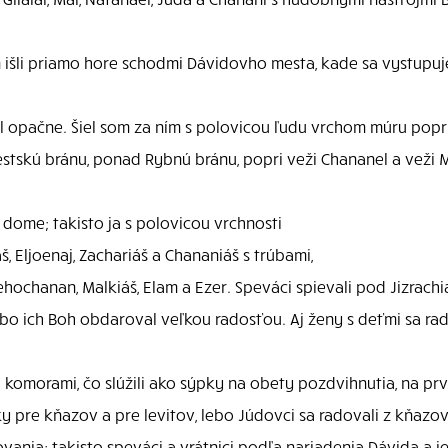
m išli priamo hore schodmi Dávidovho mesta, kade sa vystupuj
šiel opačne. Šiel som za ním s polovicou ľudu vrchom múru popr
skú bránu, ponad Rybnú bránu, popri veži Chananel a veži M
dome; takisto ja s polovicou vrchnosti
š, Eljoenaj, Zachariáš a Chananiáš s trúbami,
Jehochanan, Malkiáš, Elam a Ezer. Speváci spievali pod Jizrac
, lebo ich Boh obdaroval veľkou radosťou. Aj ženy s deťmi sa r
komorami, čo slúžili ako sýpky na obety pozdvihnutia, na prvo
y pre kňazov a pre levitov, lebo Júdovci sa radovali z kňazov
vania; takisto speváci a vrátnici podľa nariadenia Dávida a 