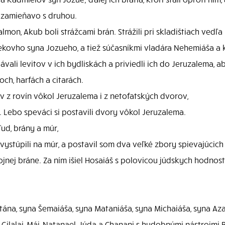
a zamieňavo s druhou.
mon, Akub boli strážcami brán. Strážili pri skladištiach vedľa
dekovho syna Jozueho, a tiež súčasníkmi vladára Nehemiáša a
li levitov v ich bydliskách a priviedli ich do Jeruzalema, a
h, harfách a citarách.
 z rovín vôkol Jeruzalema i z netofatských dvorov,
 Lebo speváci si postavili dvory vôkol Jeruzalema.
 ľud, brány a múr,
stúpili na múr, a postavil som dva veľké zbory spievajúcich 
nej bráne. Za ním išiel Hosaiáš s polovicou júdskych hodnos
atána, syna Šemaiáša, syna Mataniáša, syna Michaiáša, syna A
i, Gilalai, Mái, Natanael, Júda a Chanani s hudobnými nástrojm