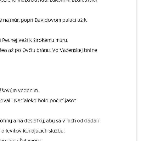
e na múr, popri Dávidovom paláci až k
i Pecnej veži k širokému múru,
ea až po Ovčiu bránu. Vo Väzenskej bráne
hiášovým vedením.
adovali. Naďaleko bolo počuť jasot
tiny a na desiatky, aby sa v nich odkladali
 a levitov konajúcich službu.
jeho syna Šalamúna.