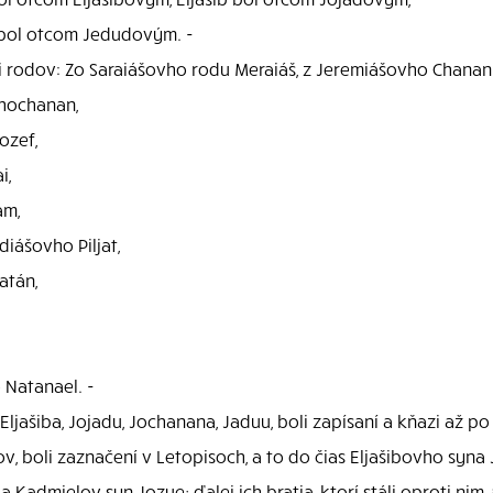
bol otcom Jedudovým. -
mi rodov: Zo Saraiášovho rodu Meraiáš, z Jeremiášovho Chanani
hochanan,
ozef,
i,
am,
iášovho Piljat,
atán,
,
 Natanael. -
 Eljašiba, Jojadu, Jochanana, Jaduu, boli zapísaní a kňazi až p
ov, boli zaznačení v Letopisoch, a to do čias Eljašibovho syna
 a Kadmielov syn Jozue; ďalej ich bratia, ktorí stáli oproti n