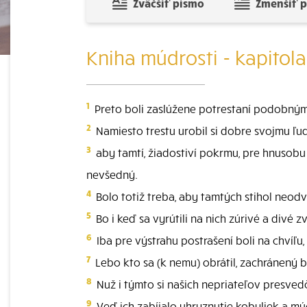
Zväčšiť písmo
Zmenšiť 
Kniha múdrosti - kapitola
1
Preto boli zaslúžene potrestaní podobnými
2
Namiesto trestu urobil si dobre svojmu ľud
3
aby tamtí, žiadostiví pokrmu, pre hnusobu (
nevšedný.
4
Bolo totiž treba, aby tamtých stihol neodvr
5
Bo i keď sa vyrútili na nich zúrivé a divé
6
Iba pre výstrahu postrašení boli na chvíľu
7
Lebo kto sa (k nemu) obrátil, zachránený bol
8
Nuž i týmto si našich nepriateľov presvedči
9
Veď ich zabíjalo uhryznutie kobyliek a múch