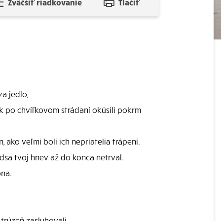
Zväčšiť riadkovanie
Tlačiť
a jedlo,
šak po chvíľkovom strádaní okúsili pokrm
 ako veľmi boli ich nepriatelia trápení.
edsa tvoj hnev až do konca netrval.
ona.
 trýzeň zasluhovali.