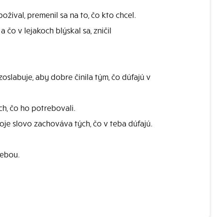
žíval, premenil sa na to, čo kto chcel.
 čo v lejakoch blýskal sa, zničil
oslabuje, aby dobre činila tým, čo dúfajú v
ch, čo ho potrebovali.
voje slovo zachováva tých, čo v teba dúfajú.
tebou.