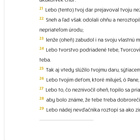
21
Lebo (tento) tvoj dar prejavoval tvoju než
22
Sneh a ľad však odolali ohňu a neroztopili 
nepriateľom úrodu;
23
lenže (oheň) zabudol i na svoju vlastnú mo
24
Lebo tvorstvo podriadené tebe, Tvorcovi, 
teba.
25
Tak aj vtedy slúžilo tvojmu daru, sýtiace
26
Lebo tvojim deťom, ktoré miluješ, ó Pane, 
27
Lebo to, čo neznivočil oheň, topilo sa pria
28
aby bolo známe, že tebe treba dobroreči
29
Lebo nádej nevďačníka roztopí sa ako zi