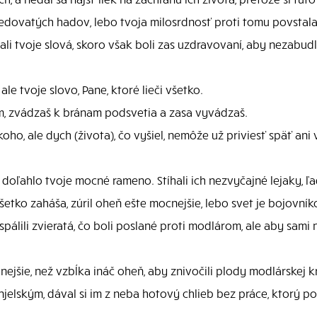
edovatých hadov, lebo tvoja milosrdnosť proti tomu povstala 
ali tvoje slová, skoro však boli zas uzdravovaní, aby nezabudl
 ale tvoje slovo, Pane, ktoré lieči všetko.
, zvádzaš k bránam podsvetia a zasa vyvádzaš.
oho, ale dych (života), čo vyšiel, nemôže už priviesť späť ani
doľahlo tvoje mocné rameno. Stíhali ich nezvyčajné lejaky, ľa
šetko zaháša, zúril oheň ešte mocnejšie, lebo svet je bojovní
álili zvieratá, čo boli poslané proti modlárom, ale aby sami n
nejšie, než vzbĺka ináč oheň, aby znivočili plody modlárskej kr
anjelským, dával si im z neba hotový chlieb bez práce, ktorý 