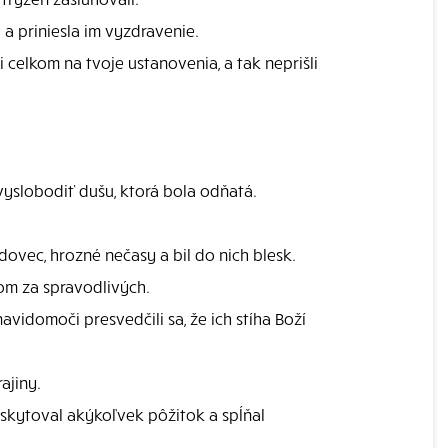
a priniesla im vyzdravenie.
i celkom na tvoje ustanovenia, a tak neprišli
 vyslobodiť dušu, ktorá bola odňatá.
dovec, hrozné nečasy a bil do nich blesk.
kom za spravodlivých.
avidomoči presvedčili sa, že ich stíha Boží
ajiny.
poskytoval akýkoľvek pôžitok a spĺňal