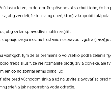
nú lásku k tvojim deťom. Prispôsoboval sa chuti toho, čo ho po
sa, aby zvedeli, že ten samý oheň, ktorý v krupobití plápolal a
c, aby sa len spravodliví mohli nasýtiť.
stupňuje svoju moc na trestanie nespravodlivých a (zasa) ju z
mu všetkých, tým, že sa premieňalo vo všetko podľa želania tý
bolo treba skúsiť, že nie rozmanité plody živia človeka, ale t
m, len čo ho zohrial letmý slnka lúč,
ť ešte pred východom slnka a už na úsvite zjavovať sa pred 
mný srieň a jak nepotrebná voda odtečie.