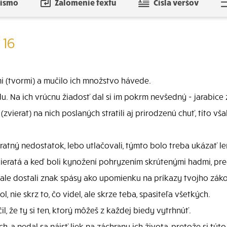
písmo
Zalomenie textu
Čísla veršov
 16
 (tvormi) a mučilo ich množstvo hávede.
u. Na ich vrúcnu žiadosť dal si im pokrm nevšedný - jarabice z
zvierat) na nich poslaných stratili aj prirodzenú chuť, títo v
atný nedostatok, lebo utlačovali, týmto bolo treba ukázať len,
 zvieratá a keď boli kynožení pohryzením skrútenými hadmi, pr
, ale dostali znak spásy ako upomienku na príkazy tvojho zák
, nie skrz to, čo videl, ale skrze teba, spasiteľa všetkých.
l, že ty si ten, ktorý môžeš z každej biedy vytrhnúť.
, a nedal sa nájsť liek na záchranu ich života, pretože si túto