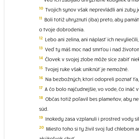
10
Tvojich synov však neprevládli ani zuby j
11
Boli totiž uhryznutí (iba) preto, aby pamät
o tvoje dobrodenia.
12
Lebo ani zelina, ani náplasť ich nevyliečili,
13
Veď ty máš moc nad smrťou i nad životom
14
Človek v svojej zlobe môže síce zabiť niek
15
Tvojej ruke však uniknúť je nemožné.
16
Na bezbožných, ktorí odopreli poznať ťa, 
17
A čo bolo najčudnejšie, vo vode, čo ináč v
18
Občas totiž poľavil bes plameňov, aby nesp
súd.
19
Inokedy zasa vzplanuli i prostred vody sil
20
Miesto toho si ty živil svoj ľud chlebom 
akúkoľvek chuť.