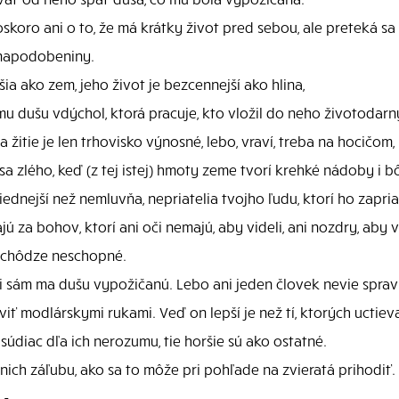
skoro ani o to, že má krátky život pred sebou, ale preteká sa 
 napodobeniny.
ia ako zem, jeho život je bezcennejší ako hlina,
mu dušu vdýchol, ktorá pracuje, kto vložil do neho životodarn
a žitie je len trhovisko výnosné, lebo, vraví, treba na hocičom,
sa zlého, keď (z tej istej) hmoty zeme tvorí krehké nádoby i b
ednejší než nemluvňa, nepriatelia tvojho ľudu, ktorí ho zapria
za bohov, ktorí ani oči nemajú, aby videli, ani nozdry, aby vd
ú chôdze neschopné.
čo, i sám ma dušu vypožičanú. Lebo ani jeden človek nevie spr
ť modlárskymi rukami. Veď on lepší je než tí, ktorých uctieva, 
súdiac dľa ich nerozumu, tie horšie sú ako ostatné.
ch záľubu, ako sa to môže pri pohľade na zvieratá prihodiť. Ta
 -