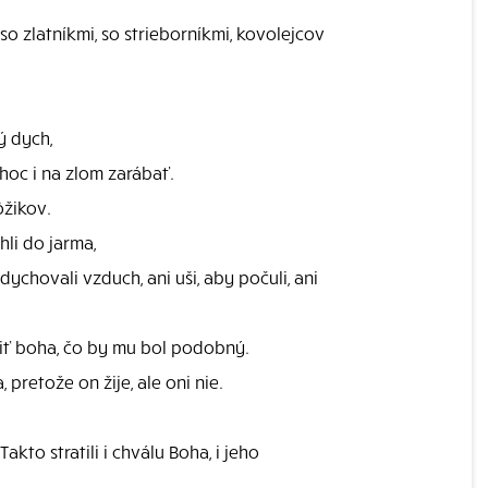
so zlatníkmi, so strieborníkmi, kovolejcov
ý dych,
 hoc i na zlom zarábať.
ôžikov.
hli do jarma,
ychovali vzduch, ani uši, aby počuli, ani
aviť boha, čo by mu bol podobný.
pretože on žije, ale oni nie.
kto stratili i chválu Boha, i jeho