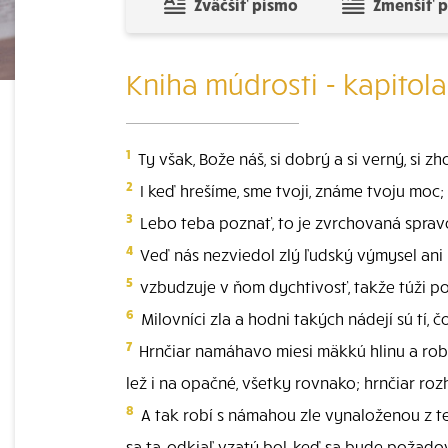
Zväčšiť písmo
Zmenšiť 
Kniha múdrosti - kapitola
1
Ty však, Bože náš, si dobrý a si verný, si 
2
I keď hrešíme, sme tvoji, známe tvoju moc;
3
Lebo teba poznať, to je zvrchovaná spravo
4
Veď nás nezviedol zlý ľudský výmysel ani 
5
vzbudzuje v ňom dychtivosť, takže túži p
6
Milovníci zla a hodni takých nádejí sú tí, čo i
7
Hrnčiar namáhavo miesi mäkkú hlinu a robí z
lež i na opačné, všetky rovnako; hrnčiar roz
8
A tak robí s námahou zle vynaloženou z te
sa ta, odkiaľ vzatý bol, keď sa bude požad