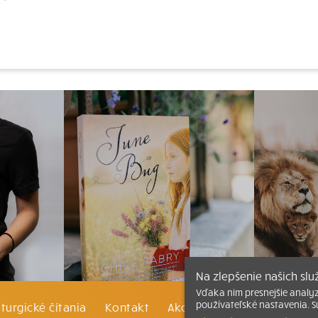
Na zlepšenie našich sl
Vďaka nim presnejšie analy
používateľské nastavenia. S
iturgické čítania
Kontakt
Ako čítať bibliu
Katechi