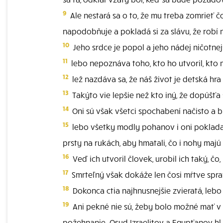
9
Ale nestará sa o to, že mu treba zomrieť čo
napodobňuje a pokladá si za slávu, že robí
10
Jeho srdce je popol a jeho nádej ničotnejš
11
lebo nepoznáva toho, kto ho utvoril, kto 
12
lež nazdáva sa, že náš život je detská hra 
13
Takýto vie lepšie než kto iný, že dopúšťa 
14
Oni sú však všetci spochabení načisto a bi
15
lebo všetky modly pohanov i oni pokladajú 
prsty na rukách, aby hmatali, čo i nohy maj
16
Veď ich utvoril človek, urobil ich taký, 
17
Smrteľný však dokáže len čosi mŕtve spravi
18
Dokonca ctia najhnusnejšie zvieratá, lebo 
19
Ani pekné nie sú, žeby bolo možné mať v ni
požehnanie. Osud Izraelitov a Egypťanov hl.