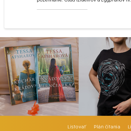
Listovať
Plán čítania
L