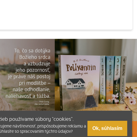
užieb používame súbory “cookies”.
zujeme návštevnosť, prispôsobujeme reklamu a
Ok, súhlasím
úhlasíte so spracovaním týchto údajov?
zmus
Tlačená verzia Písma