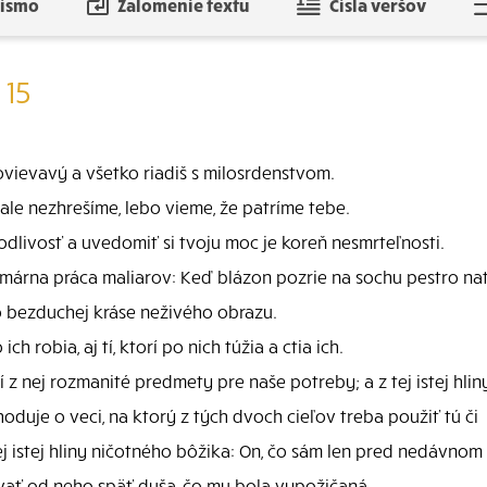
písmo
Zalomenie textu
Čísla veršov
 15
zhovievavý a všetko riadiš s milosrdenstvom.
 ale nezhrešíme, lebo vieme, že patríme tebe.
dlivosť a uvedomiť si tvoju moc je koreň nesmrteľnosti.
márna práca maliarov: Keď blázon pozrie na sochu pestro nat
o bezduchej kráse neživého obrazu.
ch robia, aj tí, ktorí po nich túžia a ctia ich.
 nej rozmanité predmety pre naše potreby; a z tej istej hliny
hoduje o veci, na ktorý z tých dvoch cieľov treba použiť tú či
j istej hliny ničotného bôžika: On, čo sám len pred nedávnom
ovať od neho späť duša, čo mu bola vypožičaná.