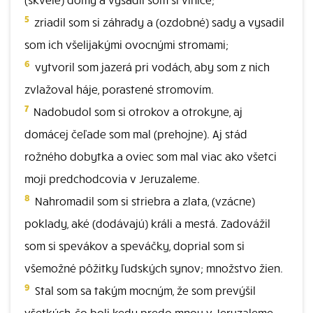
5
zriadil som si záhrady a (ozdobné) sady a vysadil
som ich všelijakými ovocnými stromami;
6
vytvoril som jazerá pri vodách, aby som z nich
zvlažoval háje, porastené stromovím.
7
Nadobudol som si otrokov a otrokyne, aj
domácej čeľade som mal (prehojne). Aj stád
rožného dobytka a oviec som mal viac ako všetci
moji predchodcovia v Jeruzaleme.
8
Nahromadil som si striebra a zlata, (vzácne)
poklady, aké (dodávajú) králi a mestá. Zadovážil
som si spevákov a speváčky, doprial som si
všemožné pôžitky ľudských synov; množstvo žien.
9
Stal som sa takým mocným, že som prevýšil
všetkých, čo boli kedy predo mnou v Jeruzaleme,