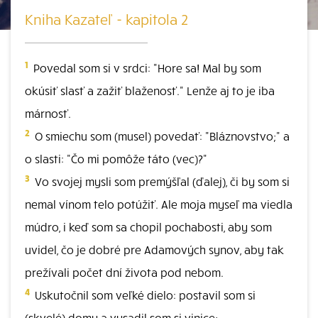
Kniha Kazateľ - kapitola 2
1
Povedal som si v srdci: "Hore sa! Mal by som
okúsiť slasť a zažiť blaženosť." Lenže aj to je iba
márnosť.
2
O smiechu som (musel) povedať: "Bláznovstvo;" a
o slasti: "Čo mi pomôže táto (vec)?"
3
Vo svojej mysli som premýšľal (ďalej), či by som si
nemal vínom telo potúžiť. Ale moja myseľ ma viedla
múdro, i keď som sa chopil pochabosti, aby som
uvidel, čo je dobré pre Adamových synov, aby tak
prežívali počet dní života pod nebom.
4
Uskutočnil som veľké dielo: postavil som si
(skvelé) domy a vysadil som si vinice;