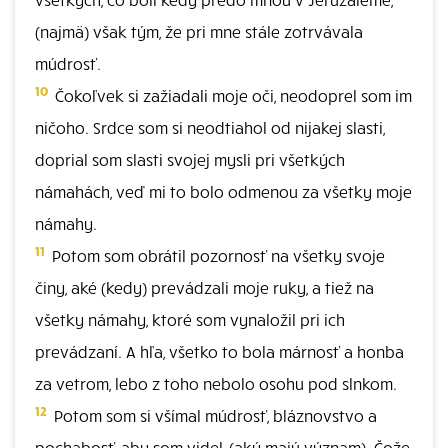
(najmä) však tým, že pri mne stále zotrvávala
múdrosť.
10
Čokoľvek si zažiadali moje oči, neodoprel som im
ničoho. Srdce som si neodtiahol od nijakej slasti,
doprial som slasti svojej mysli pri všetkých
námahách, veď mi to bolo odmenou za všetky moje
námahy.
11
Potom som obrátil pozornosť na všetky svoje
činy, aké (kedy) prevádzali moje ruky, a tiež na
všetky námahy, ktoré som vynaložil pri ich
prevádzaní. A hľa, všetko to bola márnosť a honba
za vetrom, lebo z toho nebolo osohu pod slnkom.
12
Potom som si všímal múdrosť, bláznovstvo a
pochabosť, aby som videl, (aký majú význam). Čože