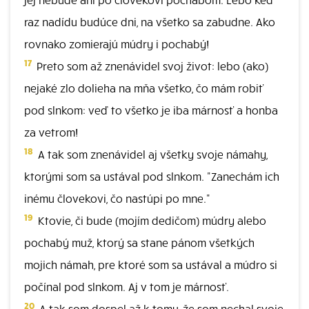
raz nadídu budúce dni, na všetko sa zabudne. Ako
rovnako zomierajú múdry i pochabý!
17
Preto som až znenávidel svoj život: lebo (ako)
nejaké zlo dolieha na mňa všetko, čo mám robiť
pod slnkom: veď to všetko je iba márnosť a honba
za vetrom!
18
A tak som znenávidel aj všetky svoje námahy,
ktorými som sa ustával pod slnkom. "Zanechám ich
inému človekovi, čo nastúpi po mne."
19
Ktovie, či bude (mojím dedičom) múdry alebo
pochabý muž, ktorý sa stane pánom všetkých
mojich námah, pre ktoré som sa ustával a múdro si
počínal pod slnkom. Aj v tom je márnosť.
20
A tak som dospel až k tomu, že som nechal svoje