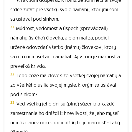
srdce zúfať pre všetky svoje námahy, ktorými som
sa ustával pod slnkom.
21
Múdrosť, vedomosť a úspech (sprevádzali)
námahy (istého) človeka, ale on mal za, podiel
určené odovzdať všetko (inému) človekovi, ktorý
sa o to nemusel ani namáhať. Aj v tom je márnosť a
preveľká krivda.
22
Lebo čože má človek zo všetkej svojej námahy a
zo všetkého úsilia svojej mysle, ktorým sa ustával
pod slnkom?
23
Veď všetky jeho dni sú (plné) súženia a každé
zamestnanie ho dráždi k hnevlivosti, že jeho myseľ
nemôže ani v noci spočinúť! Aj to je márnosť - taký
(človek).