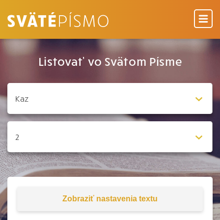
Listovať vo Svätom Písme
Zobraziť
nastavenia textu