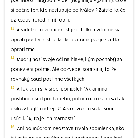
si počne ten, kto nastupuje po kráľovi? Zaiste to, čo
už kedysi (pred ním) robili.
13
A videl som, že múdrosť je o toľko užitočnejšia
oproti pochabosti, o koľko užitočnejšie je svetlo
oproti tme.
14
Múdry nosí svoje oči na hlave, kým pochabý sa
poneviera potme. Ale dozvedel som sa aj to, že
rovnaký osud postihne všetkých.
15
A tak som si v srdci pomyslel: "Ak aj mňa
postihne osud pochabého, potom načo som sa tak
usiloval byť múdrejší?" A vo svojom srdci som
usúdil: "Aj to je len márnosť!"
16
Ani po múdrom neostáva trvalá spomienka, ako
jej nebude ani po človekovi pochabom. Lebo keď