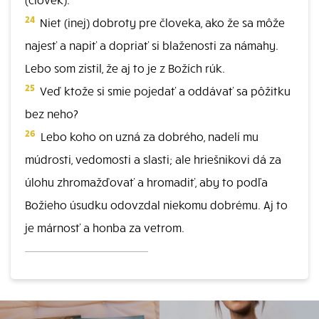
24
Niet (inej) dobroty pre človeka, ako že sa môže
najesť a napiť a dopriať si blaženosti za námahy.
Lebo som zistil, že aj to je z Božích rúk.
25
Veď ktože si smie pojedať a oddávať sa pôžitku
bez neho?
26
Lebo koho on uzná za dobrého, nadelí mu
múdrosti, vedomosti a slasti; ale hriešnikovi dá za
úlohu zhromažďovať a hromadiť, aby to podľa
Božieho úsudku odovzdal niekomu dobrému. Aj to
je márnosť a honba za vetrom.