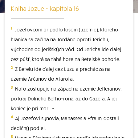
Kniha Jozue - kapitola 16
1
Jozefovcom pripadlo lósom (územie), ktorého
hranica sa začína na Jordáne oproti Jerichu,
východne od jerišských vôd. Od Jericha ide ďalej
cez púšť, ktorá sa ťahá hore na Betelské pohorie.
2
Z Betelu ide ďalej cez Luzu a prechádza na
územie Arčanov do Atarota.
3
Nato zostupuje na západ na územie Jefleranov,
po kraj Dolného Betho-rona, až do Gazera. A jej
koniec je pri mori. -
4
Aj Jozefovi synovia, Manasses a Efraim, dostali
dedičný podiel.
5
Územie Efraimových synov podľa ich rodov bolo