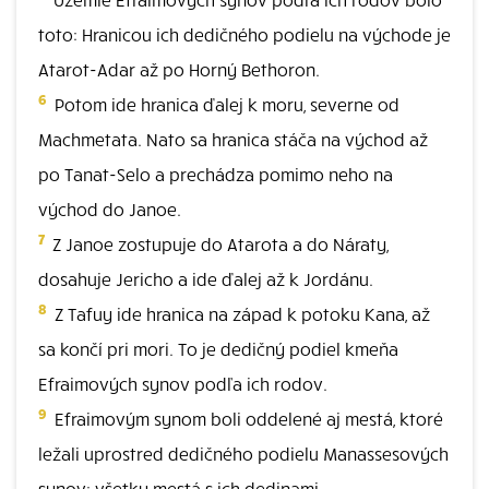
toto: Hranicou ich dedičného podielu na východe je
Atarot-Adar až po Horný Bethoron.
6
Potom ide hranica ďalej k moru, severne od
Machmetata. Nato sa hranica stáča na východ až
po Tanat-Selo a prechádza pomimo neho na
východ do Janoe.
7
Z Janoe zostupuje do Atarota a do Náraty,
dosahuje Jericho a ide ďalej až k Jordánu.
8
Z Tafuy ide hranica na západ k potoku Kana, až
sa končí pri mori. To je dedičný podiel kmeňa
Efraimových synov podľa ich rodov.
9
Efraimovým synom boli oddelené aj mestá, ktoré
ležali uprostred dedičného podielu Manassesových
synov: všetky mestá s ich dedinami.