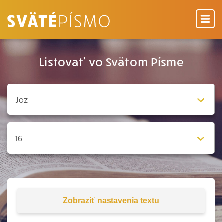
Listovať vo Svätom Písme
Zobraziť
nastavenia textu