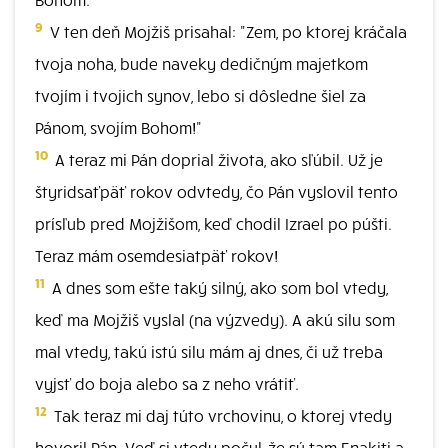
9
V ten deň Mojžiš prisahal: "Zem, po ktorej kráčala
tvoja noha, bude naveky dedičným majetkom
tvojím i tvojich synov, lebo si dôsledne šiel za
Pánom, svojím Bohom!"
10
A teraz mi Pán doprial života, ako sľúbil. Už je
štyridsaťpäť rokov odvtedy, čo Pán vyslovil tento
prísľub pred Mojžišom, keď chodil Izrael po púšti.
Teraz mám osemdesiatpäť rokov!
11
A dnes som ešte taký silný, ako som bol vtedy,
keď ma Mojžiš vyslal (na výzvedy). A akú silu som
mal vtedy, takú istú silu mám aj dnes, či už treba
vyjsť do boja alebo sa z neho vrátiť.
12
Tak teraz mi daj túto vrchovinu, o ktorej vtedy
hovoril Pán. Veď si vtedy počul, že sú tam Enakiti a