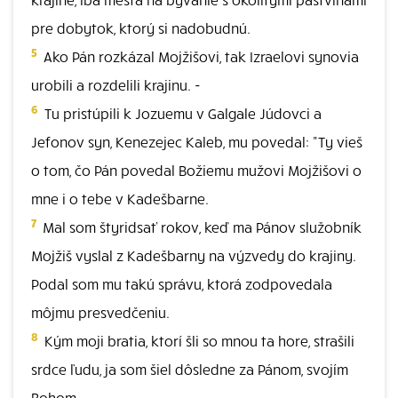
pre dobytok, ktorý si nadobudnú.
5
Ako Pán rozkázal Mojžišovi, tak Izraelovi synovia
urobili a rozdelili krajinu. -
6
Tu pristúpili k Jozuemu v Galgale Júdovci a
Jefonov syn, Kenezejec Kaleb, mu povedal: "Ty vieš
o tom, čo Pán povedal Božiemu mužovi Mojžišovi o
mne i o tebe v Kadešbarne.
7
Mal som štyridsať rokov, keď ma Pánov služobník
Mojžiš vyslal z Kadešbarny na výzvedy do krajiny.
Podal som mu takú správu, ktorá zodpovedala
môjmu presvedčeniu.
8
Kým moji bratia, ktorí šli so mnou ta hore, strašili
srdce ľudu, ja som šiel dôsledne za Pánom, svojím
Bohom.