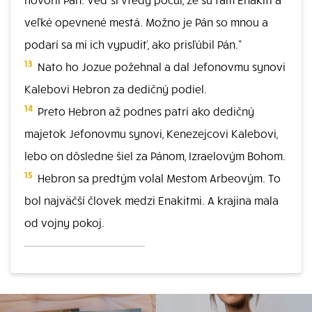
veľké opevnené mestá. Možno je Pán so mnou a
podarí sa mi ich vypudiť, ako prisľúbil Pán."
13
Nato ho Jozue požehnal a dal Jefonovmu synovi
Kalebovi Hebron za dedičný podiel.
14
Preto Hebron až podnes patrí ako dedičný
majetok Jefonovmu synovi, Kenezejcovi Kalebovi,
lebo on dôsledne šiel za Pánom, Izraelovým Bohom.
15
Hebron sa predtým volal Mestom Arbeovým. To
bol najväčší človek medzi Enakitmi. A krajina mala
od vojny pokoj.