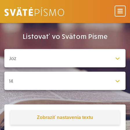
Listovať vo Svätom Písme
Zobraziť
nastavenia textu