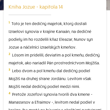
Kniha Jozue - kapitola 14
1
Toto je ten dedičný majetok, ktorý dostali
Izraelovi synovia v krajine Kanaán; na dedičné
podiely im ho rozdelili kňaz Eleazar, Nunov syn
Jozue a náčelníci izraelských kmeňov.
2
Lósom im pridelili, deviatim a pol kmeňu, dedičný
majetok, ako nariadil Pán prostredníctvom Mojžiša.
3
Lebo dvom a pol kmeňu dal dedičný podiel
Mojžiš na druhej strane Jordánu. Levitom však
Mojžiš nedal dedičný podiel medzi nimi.
4
Pretože Jozefovi synovia tvorili dva kmene -
Manassesov a Efraimov -, levitom nedal podiel v
krajine, iba mestá na bývanie s okolitými pastvinami