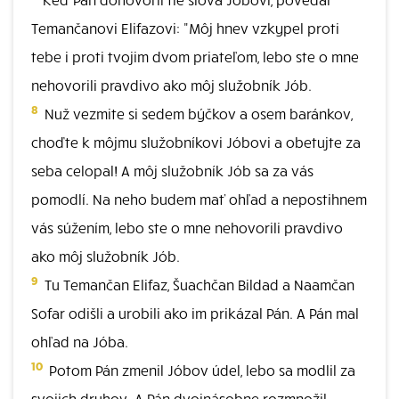
Temančanovi Elifazovi: "Môj hnev vzkypel proti
tebe i proti tvojim dvom priateľom, lebo ste o mne
nehovorili pravdivo ako môj služobník Jób.
8
Nuž vezmite si sedem býčkov a osem baránkov,
choďte k môjmu služobníkovi Jóbovi a obetujte za
seba celopal! A môj služobník Jób sa za vás
pomodlí. Na neho budem mať ohľad a nepostihnem
vás súžením, lebo ste o mne nehovorili pravdivo
ako môj služobník Jób.
9
Tu Temančan Elifaz, Šuachčan Bildad a Naamčan
Sofar odišli a urobili ako im prikázal Pán. A Pán mal
ohľad na Jóba.
10
Potom Pán zmenil Jóbov údel, lebo sa modlil za
svojich druhov. A Pán dvojnásobne rozmnožil