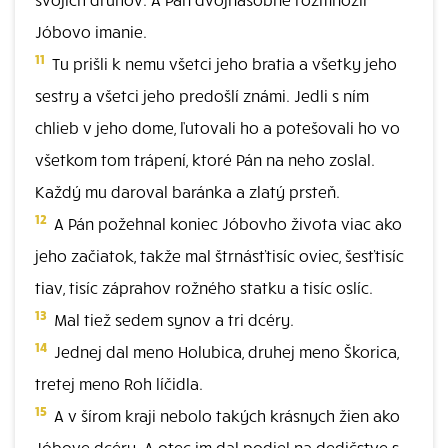
Jóbovo imanie.
11
Tu prišli k nemu všetci jeho bratia a všetky jeho
sestry a všetci jeho predošlí známi. Jedli s ním
chlieb v jeho dome, ľutovali ho a potešovali ho vo
všetkom tom trápení, ktoré Pán na neho zoslal.
Každý mu daroval baránka a zlatý prsteň.
12
A Pán požehnal koniec Jóbovho života viac ako
jeho začiatok, takže mal štrnásťtisíc oviec, šesťtisíc
tiav, tisíc záprahov rožného statku a tisíc oslíc.
13
Mal tiež sedem synov a tri dcéry.
14
Jednej dal meno Holubica, druhej meno Škorica,
tretej meno Roh líčidla.
15
A v šírom kraji nebolo takých krásnych žien ako
Jóbove dcéry. A otec im dal podiel na dedičstve s