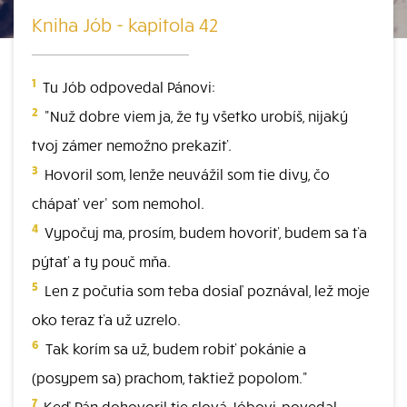
Kniha Jób - kapitola 42
1
Tu Jób odpovedal Pánovi:
2
"Nuž dobre viem ja, že ty všetko urobíš, nijaký
tvoj zámer nemožno prekaziť.
3
Hovoril som, lenže neuvážil som tie divy, čo
chápať ver' som nemohol.
4
Vypočuj ma, prosím, budem hovoriť, budem sa ťa
pýtať a ty pouč mňa.
5
Len z počutia som teba dosiaľ poznával, lež moje
oko teraz ťa už uzrelo.
6
Tak korím sa už, budem robiť pokánie a
(posypem sa) prachom, taktiež popolom."
7
Keď Pán dohovoril tie slová Jóbovi, povedal