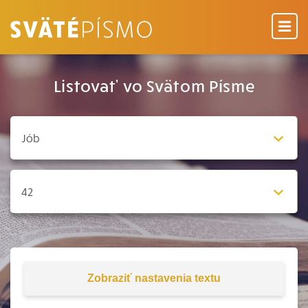
Listovať vo Svätom Písme
Zobraziť
nastavenia textu