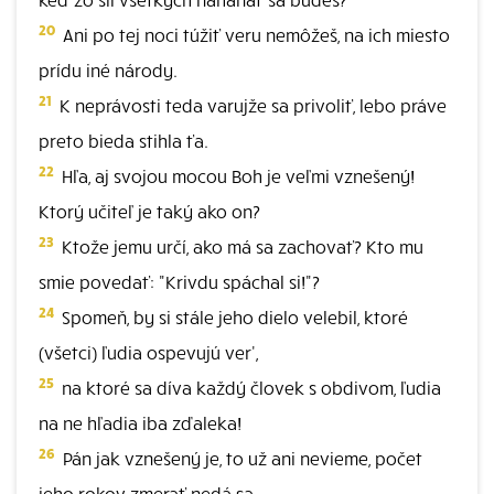
20
Ani po tej noci túžiť veru nemôžeš, na ich miesto
prídu iné národy.
21
K neprávosti teda varujže sa privoliť, lebo práve
preto bieda stihla ťa.
22
Hľa, aj svojou mocou Boh je veľmi vznešený!
Ktorý učiteľ je taký ako on?
23
Ktože jemu určí, ako má sa zachovať? Kto mu
smie povedať: "Krivdu spáchal si!"?
24
Spomeň, by si stále jeho dielo velebil, ktoré
(všetci) ľudia ospevujú ver',
25
na ktoré sa díva každý človek s obdivom, ľudia
na ne hľadia iba zďaleka!
26
Pán jak vznešený je, to už ani nevieme, počet
jeho rokov zmerať nedá sa.