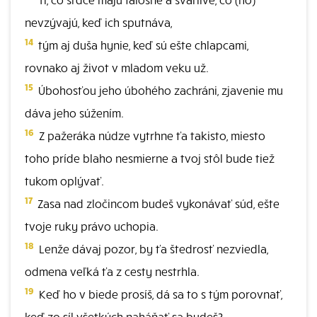
nevzývajú, keď ich sputnáva,
14
tým aj duša hynie, keď sú ešte chlapcami,
rovnako aj život v mladom veku už.
15
Úbohosťou jeho úbohého zachráni, zjavenie mu
dáva jeho súžením.
16
Z pažeráka núdze vytrhne ťa takisto, miesto
toho príde blaho nesmierne a tvoj stôl bude tiež
tukom oplývať.
17
Zasa nad zločincom budeš vykonávať súd, ešte
tvoje ruky právo uchopia.
18
Lenže dávaj pozor, by ťa štedrosť nezviedla,
odmena veľká ťa z cesty nestrhla.
19
Keď ho v biede prosíš, dá sa to s tým porovnať,
keď zo síl všetkých naháňať sa budeš?