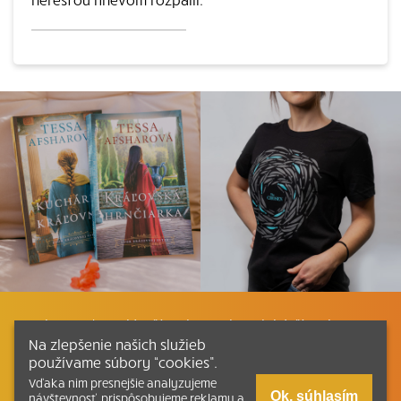
Listovať
Plán čítania
Liturgické čítania
Na zlepšenie našich služieb
používame súbory “cookies”.
Kontakt
Ako čítať bibliu
Katechizmus
Vďaka nim presnejšie analyzujeme
Ok, súhlasím
návštevnosť, prispôsobujeme reklamu a