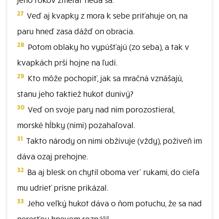
27
Veď aj kvapky z mora k sebe priťahuje on, na
paru hneď zasa dážď on obracia.
28
Potom oblaky ho vypúšťajú (zo seba), a tak v
kvapkách prší hojne na ľudí.
29
Kto môže pochopiť, jak sa mračná vznášajú,
stanu jeho taktiež hukot dunivý?
30
Veď on svoje pary nad ním porozostieral,
morské hĺbky (nimi) pozahaľoval.
31
Takto národy on nimi obživuje (vždy), poživeň im
dáva ozaj prehojne.
32
Ba aj blesk on chytil oboma ver' rukami, do cieľa
mu udrieť prísne prikázal.
33
Jeho veľký hukot dáva o ňom potuchu, že sa nad
neresťou hnevom rozpálil.