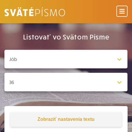
Listovať vo Svätom Písme
Zobraziť
nastavenia textu