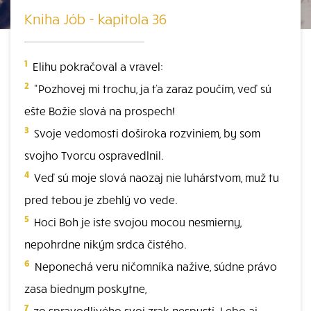
Kniha Jób - kapitola 36
1
Elihu pokračoval a vravel:
2
"Pozhovej mi trochu, ja ťa zaraz poučím, veď sú
ešte Božie slová na prospech!
3
Svoje vedomosti doširoka rozviniem, by som
svojho Tvorcu ospravedlnil.
4
Veď sú moje slová naozaj nie luhárstvom, muž tu
pred tebou je zbehlý vo vede.
5
Hoci Boh je iste svojou mocou nesmierny,
nepohrdne nikým srdca čistého.
6
Neponechá veru ničomníka nažive, súdne právo
zasa biednym poskytne,
7
zo spravodlivého svoj zrak nespustí. Lebo aj