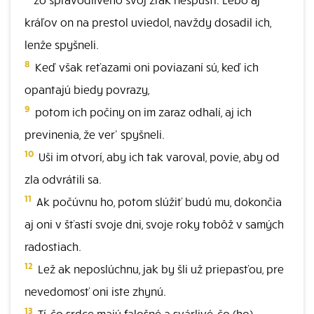
kráľov on na prestol uviedol, navždy dosadil ich,
lenže spyšneli.
8
Keď však reťazami oni poviazaní sú, keď ich
opantajú biedy povrazy,
9
potom ich počiny on im zaraz odhalí, aj ich
previnenia, že ver' spyšneli.
10
Uši im otvorí, aby ich tak varoval, povie, aby od
zla odvrátili sa.
11
Ak počúvnu ho, potom slúžiť budú mu, dokončia
aj oni v šťastí svoje dni, svoje roky tobôž v samých
radostiach.
12
Lež ak neposlúchnu, jak by šli už priepasťou, pre
nevedomosť oni iste zhynú.
13
Tí, čo srdce majú falošné a svárlivé, čo (ho)