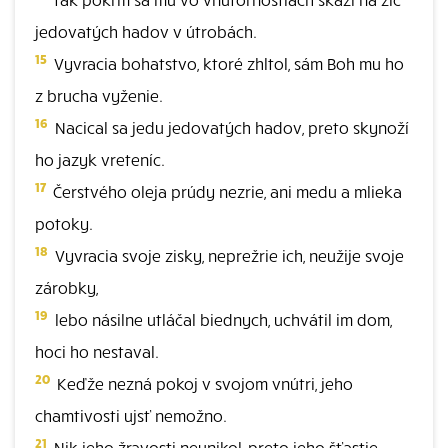
jedovatých hadov v útrobách.
15
Vyvracia bohatstvo, ktoré zhltol, sám Boh mu ho
z brucha vyženie.
16
Nacical sa jedu jedovatých hadov, preto skynoží
ho jazyk vreteníc.
17
Čerstvého oleja prúdy nezrie, ani medu a mlieka
potoky.
18
Vyvracia svoje zisky, neprežrie ich, neužije svoje
zárobky,
19
lebo násilne utláčal biednych, uchvátil im dom,
hoci ho nestaval.
20
Keďže nezná pokoj v svojom vnútri, jeho
chamtivosti ujsť nemožno.
21
Nik jeho žravosti neunikol, preto jeho šťastie