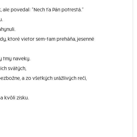
, ale povedal: "Nech ťa Pán potrestá."
u.
hynuli.
dy, ktoré vietor sem-tam preháňa, jesenné
ty tmy naveky.
ich svätých,
zbožne, a zo všetkých urážlivých rečí,
a kvôli zisku.