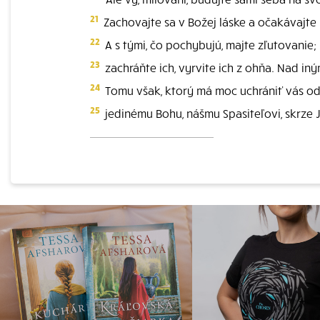
21
Zachovajte sa v Božej láske a očakávajte 
22
A s tými, čo pochybujú, majte zľutovanie;
23
zachráňte ich, vyrvite ich z ohňa. Nad in
24
Tomu však, ktorý má moc uchrániť vás od 
25
jedinému Bohu, nášmu Spasiteľovi, skrze J