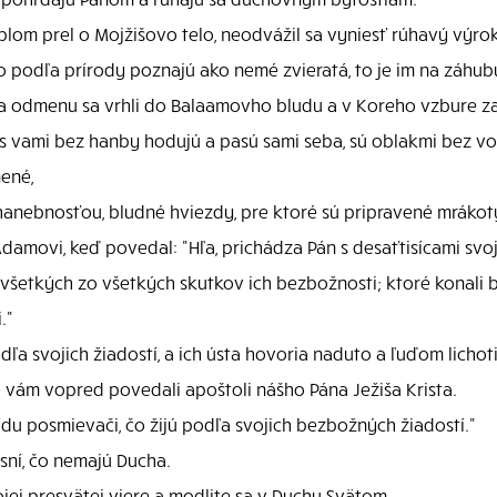
lom prel o Mojžišovo telo, neodvážil sa vyniesť rúhavý výrok
o podľa prírody poznajú ako nemé zvieratá, to je im na záhub
 za odmenu sa vrhli do Balaamovho bludu a v Koreho vzbure za
 s vami bez hanby hodujú a pasú sami seba, sú oblakmi bez vo
nené,
hanebnosťou, bludné hviezdy, pre ktoré sú pripravené mráko
amovi, keď povedal: "Hľa, prichádza Pán s desaťtisícami svoj
šetkých zo všetkých skutkov ich bezbožnosti; ktoré konali be
."
dľa svojich žiadostí, a ich ústa hovoria naduto a ľuďom lichoti
ré vám vopred povedali apoštoli nášho Pána Ježiša Krista.
du posmievači, čo žijú podľa svojich bezbožných žiadostí."
esní, čo nemajú Ducha.
ojej presvätej viere a modlite sa v Duchu Svätom.