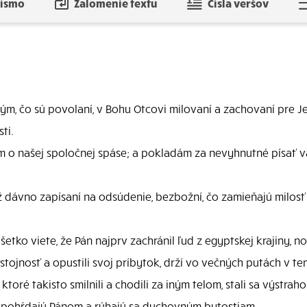
písmo
Zalomenie textu
Čísla veršov
tým, čo sú povolaní, v Bohu Otcovi milovaní a zachovaní pre Je
ti.
ám o našej spoločnej spáse; a pokladám za nevyhnutné písať v
 už dávno zapísaní na odsúdenie, bezbožní, čo zamieňajú milos
ko viete, že Pán najprv zachránil ľud z egyptskej krajiny, no 
ôstojnosť a opustili svoj príbytok, drží vo večných putách v 
oré takisto smilnili a chodili za iným telom, stali sa výstrah
o, pohŕdajú Pánom a rúhajú sa duchovným bytostiam.