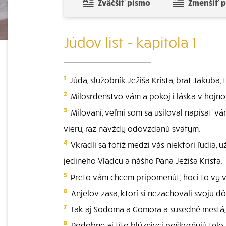
Zväčšiť písmo
Zmenšiť 
Júdov list - kapitola 1
1
Júda, služobník Ježiša Krista, brat Jakuba, 
2
Milosrdenstvo vám a pokoj i láska v hojnos
3
Milovaní, veľmi som sa usiloval napísať v
vieru, raz navždy odovzdanú svätým.
4
Vkradli sa totiž medzi vás niektorí ľudia,
jediného Vládcu a nášho Pána Ježiša Krista.
5
Preto vám chcem pripomenúť, hoci to vy všet
6
Anjelov zasa, ktorí si nezachovali svoju d
7
Tak aj Sodoma a Gomora a susedné mestá, kt
8
Podobne aj títo blúznivci poškvrňujú tel