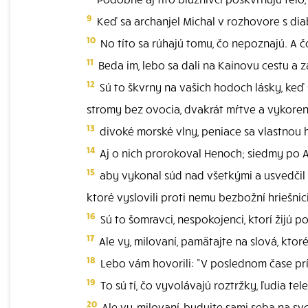
9
Keď sa archanjel Michal v rozhovore s diab
10
No títo sa rúhajú tomu, čo nepoznajú. A č
11
Beda im, lebo sa dali na Kainovu cestu a
12
Sú to škvrny na vašich hodoch lásky, keď
stromy bez ovocia, dvakrát mŕtve a vykore
13
divoké morské vlny, peniace sa vlastnou 
14
Aj o nich prorokoval Henoch; siedmy po Ad
15
aby vykonal súd nad všetkými a usvedčil v
ktoré vyslovili proti nemu bezbožní hriešnici
16
Sú to šomravci, nespokojenci, ktorí žijú po
17
Ale vy, milovaní, pamätajte na slová, kto
18
Lebo vám hovorili: "V poslednom čase prí
19
To sú tí, čo vyvolávajú roztržky, ľudia tel
20
Ale vy, milovaní, budujte sami seba na sv