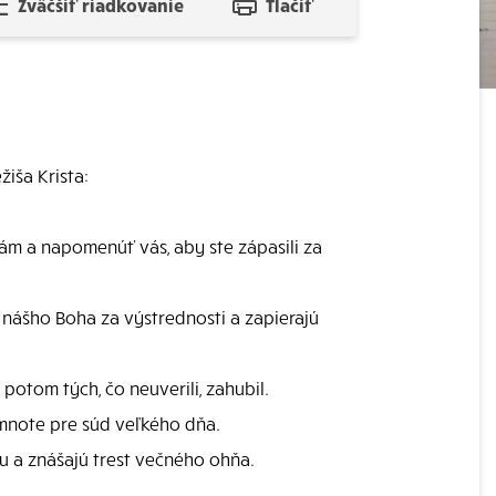
Zväčšiť riadkovanie
Tlačiť
žiša Krista:
ám a napomenúť vás, aby ste zápasili za
ť nášho Boha za výstrednosti a zapierajú
potom tých, čo neuverili, zahubil.
temnote pre súd veľkého dňa.
ou a znášajú trest večného ohňa.