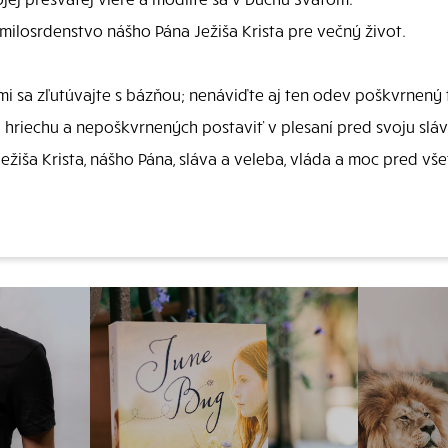
milosrdenstvo nášho Pána Ježiša Krista pre večný život.
ými sa zľutúvajte s bázňou; nenáviďte aj ten odev poškvrnený 
hriechu a nepoškvrnených postaviť v plesaní pred svoju sláv
ežiša Krista, nášho Pána, sláva a veleba, vláda a moc pred vš