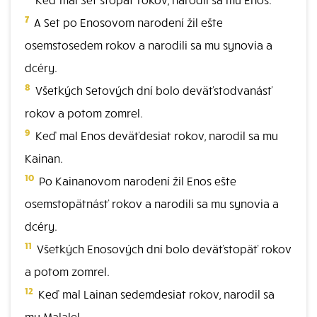
7
A Set po Enosovom narodení žil ešte
osemstosedem rokov a narodili sa mu synovia a
dcéry.
8
Všetkých Setových dní bolo deväťstodvanásť
rokov a potom zomrel.
9
Keď mal Enos deväťdesiat rokov, narodil sa mu
Kainan.
10
Po Kainanovom narodení žil Enos ešte
osemstopätnásť rokov a narodili sa mu synovia a
dcéry.
11
Všetkých Enosových dní bolo deväťstopäť rokov
a potom zomrel.
12
Keď mal Lainan sedemdesiat rokov, narodil sa
mu Malalel.