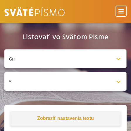
Listovať vo Svätom Písme
Zobraziť
nastavenia textu