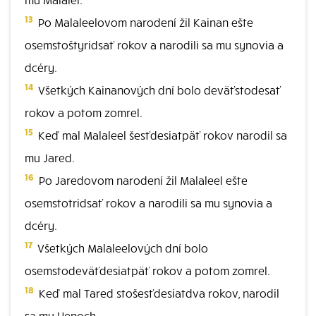
13
Po Malaleelovom narodení žil Kainan ešte
osemstoštyridsať rokov a narodili sa mu synovia a
dcéry.
14
Všetkých Kainanových dní bolo deväťstodesať
rokov a potom zomrel.
15
Keď mal Malaleel šesťdesiatpäť rokov narodil sa
mu Jared.
16
Po Jaredovom narodení žil Malaleel ešte
osemstotridsať rokov a narodili sa mu synovia a
dcéry.
17
Všetkých Malaleelových dní bolo
osemstodeväťdesiatpäť rokov a potom zomrel.
18
Keď mal Tared stošesťdesiatdva rokov, narodil
sa mu Henoch.