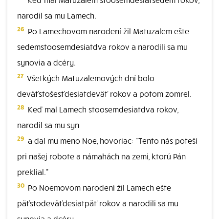
narodil sa mu Lamech.
26
Po Lamechovom narodení žil Matuzalem ešte
sedemstoosemdesiatdva rokov a narodili sa mu
synovia a dcéry.
27
Všetkých Matuzalemových dní bolo
deväťstošesťdesiatdeväť rokov a potom zomrel.
28
Keď mal Lamech stoosemdesiatdva rokov,
narodil sa mu syn
29
a dal mu meno Noe, hovoriac: "Tento nás poteší
pri našej robote a námahách na zemi, ktorú Pán
preklial."
30
Po Noemovom narodení žil Lamech ešte
päťstodeväťdesiatpäť rokov a narodili sa mu
synovia a dcéry.