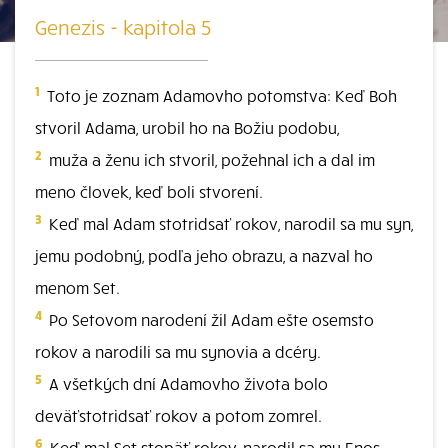
Genezis - kapitola 5
1
Toto je zoznam Adamovho potomstva: Keď Boh
stvoril Adama, urobil ho na Božiu podobu,
2
muža a ženu ich stvoril, požehnal ich a dal im
meno človek, keď boli stvorení.
3
Keď mal Adam stotridsať rokov, narodil sa mu syn,
jemu podobný, podľa jeho obrazu, a nazval ho
menom Set.
4
Po Setovom narodení žil Adam ešte osemsto
rokov a narodili sa mu synovia a dcéry.
5
A všetkých dní Adamovho života bolo
deväťstotridsať rokov a potom zomrel.
6
Keď mal Set stopäť rokov, narodil sa mu Enos.