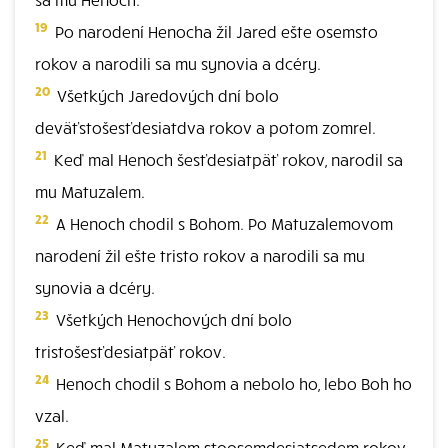
19
Po narodení Henocha žil Jared ešte osemsto
rokov a narodili sa mu synovia a dcéry.
20
Všetkých Jaredových dní bolo
deväťstošesťdesiatdva rokov a potom zomrel.
21
Keď mal Henoch šesťdesiatpäť rokov, narodil sa
mu Matuzalem.
22
A Henoch chodil s Bohom. Po Matuzalemovom
narodení žil ešte tristo rokov a narodili sa mu
synovia a dcéry.
23
Všetkých Henochových dní bolo
tristošesťdesiatpäť rokov.
24
Henoch chodil s Bohom a nebolo ho, lebo Boh ho
vzal.
25
Keď mal Matuzalem stoosemdesiatsedem rokov,