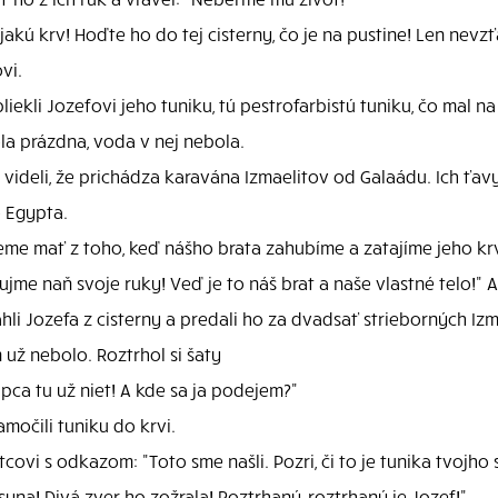
jakú krv! Hoďte ho do tej cisterny, čo je na pustine! Len nevzť
vi.
iekli Jozefovi jeho tuniku, tú pestrofarbistú tuniku, čo mal na
bola prázdna, voda v nej nebola.
či videli, že prichádza karavána Izmaelitov od Galaádu. Ich 
o Egypta.
me mať z toho, keď nášho brata zahubíme a zatajíme jeho kr
e naň svoje ruky! Veď je to náš brat a naše vlastné telo!" A j
ahli Jozefa z cisterny a predali ho za dvadsať strieborných Iz
 už nebolo. Roztrhol si šaty
apca tu už niet! A kde sa ja podejem?"
amočili tuniku do krvi.
covi s odkazom: "Toto sme našli. Pozri, či to je tunika tvojho 
yna! Divá zver ho zožrala! Roztrhaný, roztrhaný je Jozef!"