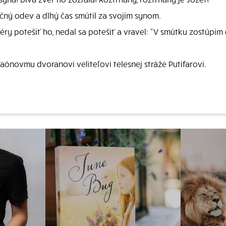
očný odev a dlhý čas smútil za svojím synom.
éry potešiť ho, nedal sa potešiť a vravel: "V smútku zostúpim
ónovmu dvoranovi veliteľovi telesnej stráže Putifarovi.