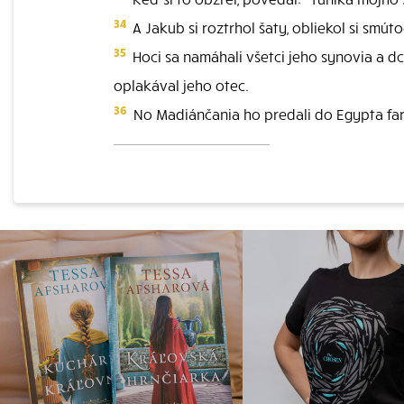
34
A Jakub si roztrhol šaty, obliekol si smút
35
Hoci sa namáhali všetci jeho synovia a dc
oplakával jeho otec.
36
No Madiánčania ho predali do Egypta fara