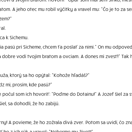
om. A jeho otec mu robil výčitky a vravel mu: "Čo je to za sen
 zem?"
al.
tca k Sichemu.
tia pasú pri Sicheme, chcem ťa poslať za nimi." On mu odpoved
a dobre vodí tvojim bratom a ovciam. A dones mi zvesť!" Tak 
muža, ktorý sa ho opýtal: "Kohože hľadáš?"
z mi, prosím, kde pasú?"
e počul som ich hovoriť: "Poďme do Dotainu!" A Jozef šiel za sv
el, sa dohodli, že ho zabijú.
y! A povieme, že ho zožrala divá zver. Potom sa uvidí, čo zna
ť ho z ich rúk a vravel: "Neberme mu život!"