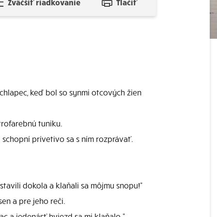
Zväčšiť riadkovanie
Tlačiť
 chlapec, keď bol so synmi otcových žien
trofarebnú tuniku.
 schopní prívetivo sa s ním rozprávať.
stavili dokola a klaňali sa môjmu snopu!"
en a pre jeho reči.
ac a jedenásť hviezd sa mi klaňalo."