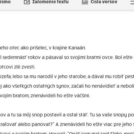
písmo
Zalomenie textu
Čísla veršov
jeho otec ako prišelec, v krajine Kanaán.
l sedemnásť rokov a pásaval so svojimi bratmi ovce. Bol ešte
tcovi zlé zvesti.
ozefa, lebo sa mu narodil v jeho starobe, a dával mu robiť pes
ej ako všetkých ostatných synov, začali ho nenávidieť a neboli
vojím bratom, znenávideli ho ešte väčšmi.
v a tu sa môj snop postavil a ostal stáť. Tu sa vaše snopy po
raľovať alebo panovať?" A znenávideli ho ešte viac pre jeho s
tcovi a svojim bratom. Hovoril: "Opäť som mal sen! Slnko, mesi