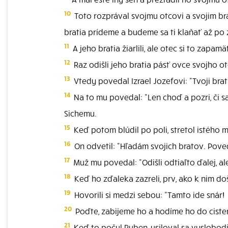
10
Toto rozprával svojmu otcovi a svojim brat
bratia prídeme a budeme sa ti klaňať až po
11
A jeho bratia žiarlili, ale otec si to zapamät
12
Raz odišli jeho bratia pásť ovce svojho o
13
Vtedy povedal Izrael Jozefovi: "Tvoji bra
14
Na to mu povedal: "Len choď a pozri, či s
Sichemu.
15
Keď potom blúdil po poli, stretol istého 
16
On odvetil: "Hľadám svojich bratov. Poved
17
Muž mu povedal: "Odišli odtiaľto ďalej, al
18
Keď ho zďaleka zazreli, prv, ako k nim doši
19
Hovorili si medzi sebou: "Tamto ide snár!
20
Poďte, zabijeme ho a hodíme ho do cistern
21
Keď to počul Ruben, usiloval sa vyslobodi