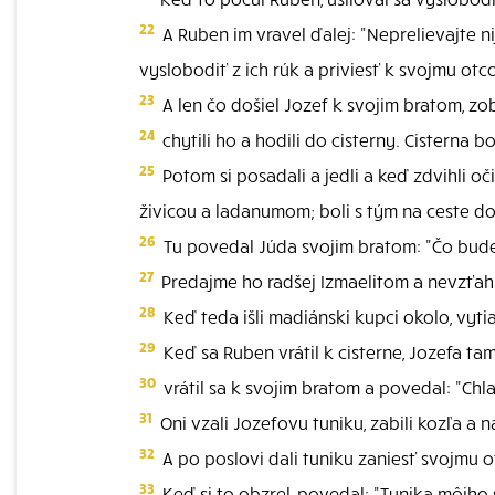
22
A Ruben im vravel ďalej: "Neprelievajte ni
vyslobodiť z ich rúk a priviesť k svojmu otco
23
A len čo došiel Jozef k svojim bratom, zobl
24
chytili ho a hodili do cisterny. Cisterna 
25
Potom si posadali a jedli a keď zdvihli o
živicou a ladanumom; boli s tým na ceste d
26
Tu povedal Júda svojim bratom: "Čo bude
27
Predajme ho radšej Izmaelitom a nevzťahujm
28
Keď teda išli madiánski kupci okolo, vyti
29
Keď sa Ruben vrátil k cisterne, Jozefa tam
30
vrátil sa k svojim bratom a povedal: "Chl
31
Oni vzali Jozefovu tuniku, zabili kozľa a n
32
A po poslovi dali tuniku zaniesť svojmu ot
33
Keď si to obzrel, povedal: "Tunika môjho s