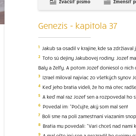
Zväčšiť písmo
Zmenšiť 
Genezis - kapitola 37
1
Jakub sa osadil v krajine, kde sa zdržiaval 
2
Toto sú dejiny Jakubovej rodiny: Jozef ma
Baly a Zelfy. A potom Jozef doniesol o nich o
3
Izrael miloval najviac zo všetkých synov J
4
Keď jeho bratia videli, že ho má otec radš
5
A keď mal raz Jozef sen a rozpovedal ho s
6
Povedal im: "Počujte, aký som mal sen!
7
Boli sme na poli zamestnaní viazaním snopo
8
Bratia mu povedali: "Vari chceš nad nami k
9
A mal ešte iný sen a prezradil ho svojmu o