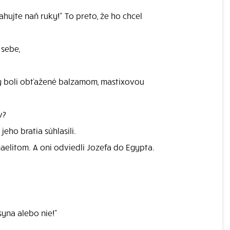
ahujte naň ruky!" To preto, že ho chcel
 sebe,
ťavy boli obťažené balzamom, mastixovou
v?
eho bratia súhlasili.
maelitom. A oni odviedli Jozefa do Egypta.
syna alebo nie!"