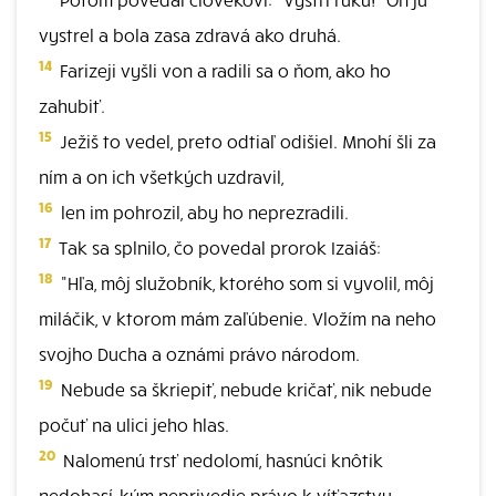
vystrel a bola zasa zdravá ako druhá.
14
Farizeji vyšli von a radili sa o ňom, ako ho
zahubiť.
15
Ježiš to vedel, preto odtiaľ odišiel. Mnohí šli za
ním a on ich všetkých uzdravil,
16
len im pohrozil, aby ho neprezradili.
17
Tak sa splnilo, čo povedal prorok Izaiáš:
18
"Hľa, môj služobník, ktorého som si vyvolil, môj
miláčik, v ktorom mám zaľúbenie. Vložím na neho
svojho Ducha a oznámi právo národom.
19
Nebude sa škriepiť, nebude kričať, nik nebude
počuť na ulici jeho hlas.
20
Nalomenú trsť nedolomí, hasnúci knôtik
nedohasí, kým neprivedie právo k víťazstvu.