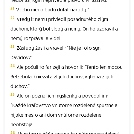
21
V jeho meno budú dúfať národy."
22
Vtedy k nemu priviedli posadnutého zlým
duchom, ktorý bol slepý a nemý. On ho uzdravil a
nemý rozprával a videl.
23
Zástupy žasli a vraveli: "Nie je toto syn
Dávidov?"
24
Ale počuli to farizeji a hovorili: "Tento len mocou
Belzebula, kniežaťa zlých duchov, vyháňa zlých
duchov."
25
Ale on poznal ich myšlienky a povedal im:
"Každé kráľovstvo vnútorne rozdelené spustne a
nijaké mesto ani dom vnútorne rozdelené
neobstoja.
26
Ak satan vyháňa satana, je vnútorne rozdelený -