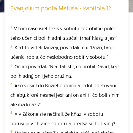
Evanjelium podľa Matúša - kapitola 12
1
V tom čase išiel Ježiš v sobotu cez obilné pole.
Jeho učeníci boli hladní a začali trhať klasy a jesť.
2
Keď to videli farizeji, povedali mu: "Pozri, tvoji
učeníci robia, čo neslobodno robiť v sobotu."
3
On im povedal: "Nečítali ste, čo urobil Dávid, keď
bol hladný on i jeho družina.
4
Ako vošiel do Božieho domu a jedol obetované
chleby, ktoré nesmel jesť ani on ani tí, čo boli s ním
ale iba kňazi?"
5
A v Zákone ste nečítali, že kňazi v sobotu
porušujú v chráme sobotu, a predsa sú bez viny?
6
No hovorím vám: Tu je niekto väčší než chrám.