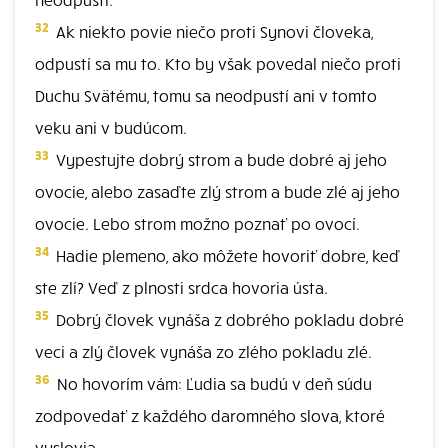
32
Ak niekto povie niečo proti Synovi človeka,
odpustí sa mu to. Kto by však povedal niečo proti
Duchu Svätému, tomu sa neodpustí ani v tomto
veku ani v budúcom.
33
Vypestujte dobrý strom a bude dobré aj jeho
ovocie, alebo zasaďte zlý strom a bude zlé aj jeho
ovocie. Lebo strom možno poznať po ovocí.
34
Hadie plemeno, ako môžete hovoriť dobre, keď
ste zlí? Veď z plnosti srdca hovoria ústa.
35
Dobrý človek vynáša z dobrého pokladu dobré
veci a zlý človek vynáša zo zlého pokladu zlé.
36
No hovorím vám: Ľudia sa budú v deň súdu
zodpovedať z každého daromného slova, ktoré
vyslovia.