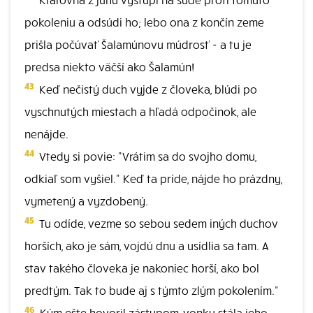
pokoleniu a odsúdi ho; lebo ona z končín zeme
prišla počúvať Šalamúnovu múdrosť - a tu je
predsa niekto väčší ako Šalamún!
43
Keď nečistý duch vyjde z človeka, blúdi po
vyschnutých miestach a hľadá odpočinok, ale
nenájde.
44
Vtedy si povie: "Vrátim sa do svojho domu,
odkiaľ som vyšiel." Keď ta príde, nájde ho prázdny,
vymetený a vyzdobený.
45
Tu odíde, vezme so sebou sedem iných duchov
horších, ako je sám, vojdú dnu a usídlia sa tam. A
stav takého človeka je nakoniec horší, ako bol
predtým. Tak to bude aj s týmto zlým pokolením."
46
Kým ešte hovoril zástupom, vonku stála jeho