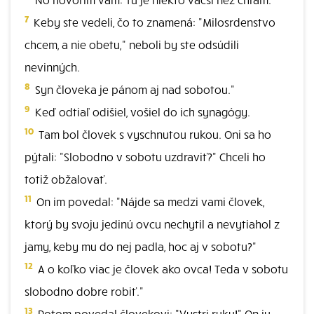
7
Keby ste vedeli, čo to znamená: "Milosrdenstvo
chcem, a nie obetu," neboli by ste odsúdili
nevinných.
8
Syn človeka je pánom aj nad sobotou."
9
Keď odtiaľ odišiel, vošiel do ich synagógy.
10
Tam bol človek s vyschnutou rukou. Oni sa ho
pýtali: "Slobodno v sobotu uzdraviť?" Chceli ho
totiž obžalovať.
11
On im povedal: "Nájde sa medzi vami človek,
ktorý by svoju jedinú ovcu nechytil a nevytiahol z
jamy, keby mu do nej padla, hoc aj v sobotu?"
12
A o koľko viac je človek ako ovca! Teda v sobotu
slobodno dobre robiť."
13
Potom povedal človekovi: "Vystri ruku!" On ju