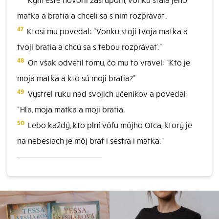
matka a bratia a chceli sa s ním rozprávať.
47
Ktosi mu povedal: "Vonku stojí tvoja matka a
tvoji bratia a chcú sa s tebou rozprávať."
48
On však odvetil tomu, čo mu to vravel: "Kto je
moja matka a kto sú moji bratia?"
49
Vystrel ruku nad svojich učeníkov a povedal:
"Hľa, moja matka a moji bratia.
50
Lebo každý, kto plní vôľu môjho Otca, ktorý je
na nebesiach je môj brat i sestra i matka."