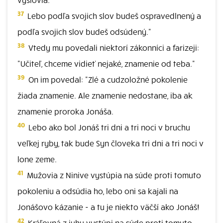
37
Lebo podľa svojich slov budeš ospravedlnený a
podľa svojich slov budeš odsúdený."
38
Vtedy mu povedali niektorí zákonníci a farizeji:
"Učiteľ, chceme vidieť nejaké, znamenie od teba."
39
On im povedal: "Zlé a cudzoložné pokolenie
žiada znamenie. Ale znamenie nedostane, iba ak
znamenie proroka Jonáša.
40
Lebo ako bol Jonáš tri dni a tri noci v bruchu
veľkej ryby, tak bude Syn človeka tri dni a tri noci v
lone zeme.
41
Mužovia z Ninive vystúpia na súde proti tomuto
pokoleniu a odsúdia ho, lebo oni sa kajali na
Jonášovo kázanie - a tu je niekto väčší ako Jonáš!
42
Kráľovná z juhu vystúpi na súde proti tomuto