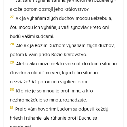
akože potom obstojí jeho kráľovstvo?
27
Ak ja vyháňam zlých duchov mocou Belzebula,
čou mocou ich vyháňajú vaši synovia? Preto oni
budú vašimi sudcami.
28
Ale ak ja Božím Duchom vyháňam zlých duchov,
potom k vám prišlo Božie kráľovstvo.
29
Alebo ako môže niekto vniknúť do domu silného
človeka a ulúpiť mu veci, kým toho silného
nezviaže? Až potom mu vyplieni dom.
30
Kto nie je so mnou je proti mne, a kto
nezhromažďuje so mnou, rozhadzuje.
31
Preto vám hovorím: Ľuďom sa odpustí každý
hriech i rúhanie, ale rúhanie proti Duchu sa
neodpusti.