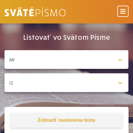
Listovať vo Svätom Písme
Zobraziť
nastavenia textu