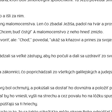
 a išli za ním.
ný malomocenstva. Len čo zbadal Ježiša, padol na tvár a prosi
 "Chcem, buď čistý!" A malomocenstvo z neho hneď zmizlo.
riť, ale: "Choď," povedal, "ukáž sa kňazovi a prines za svoje
dzali sa veľké zástupy, aby ho počuli a dali sa uzdraviť zo sv
i a zákonníci, čo poprichádzali zo všetkých galilejských a jude
torý bol ochrnutý, a pokúšali sa dostať ho dovnútra a položiť 
ľ by ho vniesli, vyšli na strechu a cez povalu ho na lôžku spus
púšťajú sa ti hriechy.
"Ktože je to, že sa takto rúha?! Kto môže okrem Boha odpúšťať 