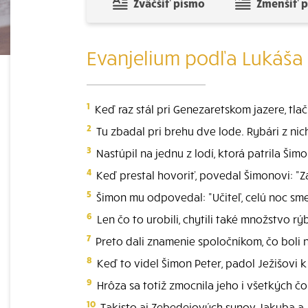
Zväčšiť písmo
Zmenšiť 
Evanjelium podľa Lukáša 
1
Keď raz stál pri Genezaretskom jazere, tlač
2
Tu zbadal pri brehu dve lode. Rybári z nich v
3
Nastúpil na jednu z lodí, ktorá patrila Šim
4
Keď prestal hovoriť, povedal Šimonovi: "Zat
5
Šimon mu odpovedal: "Učiteľ, celú noc sme s
6
Len čo to urobili, chytili také množstvo rýb,
7
Preto dali znamenie spoločníkom, čo boli na 
8
Keď to videl Šimon Peter, padol Ježišovi 
9
Hrôza sa totiž zmocnila jeho i všetkých čo 
10
Takisto aj Zebedejových synov Jakuba a J