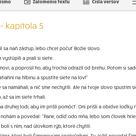
písmo
Zalomenie textu
Čísla veršov
- kapitola 5
il sa naň zástup, lebo chcel počuť Božie slovo.
ystúpili a prali si siete.
onovi, a poprosil ho, aby trocha odrazil od brehu. Potom si sad
iahni na hlbinu a spustite siete na lov!"
a namáhali, a nič sme nechytili. Ale na tvoje slovo spustím si
 až sa im siete trhali.
druhej lodi, aby im prišli pomôcť. Oni prišli a obidve loďky na
k nohám a povedal: "Pane, odíď odo mňa, lebo som človek hrie
boli s ním, nad úlovkom rýb, ktoré chytili.
ána, ktorí boli Šimonovými spoločníkmi. Tu Ježiš povedal Šimo