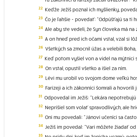
22
Keďže Ježiš poznal ich myšlienky, poveda
23
Čo je ľahšie - povedať: "Odpúšťajú sa ti 
24
Ale aby ste vedeli, že Syn človeka má na
25
A on hneď pred ich očami vstal, vzal si l
26
Všetkých sa zmocnil úžas a velebili Boha,
27
Keď potom vyšiel von a videl na mýtnici
28
On vstal, opustil všetko a išiel za ním.
29
Lévi mu urobil vo svojom dome veľkú hosti
30
Farizeji a ich zákonníci šomrali a hovorili
31
Odpovedal im Ježiš: "Lekára nepotrebujú z
32
Neprišiel som volať spravodlivých, ale hrie
33
Oni mu povedali: "Jánovi učeníci sa často po
34
Ježiš im povedal: "Vari môžete žiadať od s
35
No prídu dni, keď im ženícha vezmú; potom