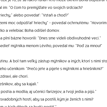
l im: "O čom to premýšľate vo svojich srdciach?
hriechy," alebo povedať: "Vstaň a choď?"
 zemi moc odpúšťať hriechy" - povedal ochrnutému: "Hovorím t
ôžko a velebiac Boha odišiel domov.
 a plní bázne hovorili: "Dnes sme videli obdivuhodné veci."
 sedieť mýtnika menom Léviho, povedal mu: "Poď za mnou!"
nu. A bol tam veľký zástup mýtnikov a iných, ktorí s nimi sto
 jeho učeníkom: "Prečo jete a pijete s mýtnikmi a hriešnikmi?"
draví, ale chorí.
šnikov, aby sa kajali."
stia a modlia, aj učeníci farizejov, a tvoji jedia a pijú."
vadobných hostí, aby sa postili, kým je ženích s nimi?
, v tých dňoch, sa budú postiť."