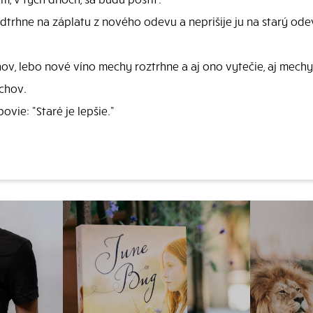
rhne na záplatu z nového odevu a neprišije ju na starý odev, 
v, lebo nové víno mechy roztrhne a aj ono vytečie, aj mechy 
chov.
povie: "Staré je lepšie."