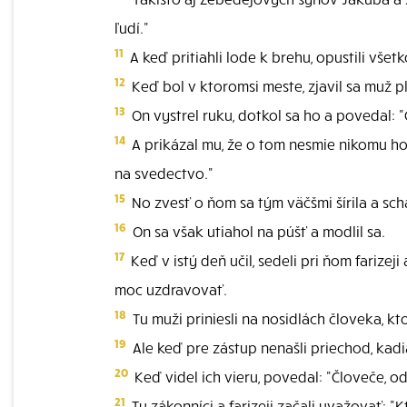
ľudí."
11
A keď pritiahli lode k brehu, opustili všetko
12
Keď bol v ktoromsi meste, zjavil sa muž pl
13
On vystrel ruku, dotkol sa ho a povedal:
14
A prikázal mu, že o tom nesmie nikomu hovo
na svedectvo."
15
No zvesť o ňom sa tým väčšmi šírila a schá
16
On sa však utiahol na púšť a modlil sa.
17
Keď v istý deň učil, sedeli pri ňom farizej
moc uzdravovať.
18
Tu muži priniesli na nosidlách človeka, k
19
Ale keď pre zástup nenašli priechod, kadia
20
Keď videl ich vieru, povedal: "Človeče, od
21
Tu zákonníci a farizeji začali uvažovať: 