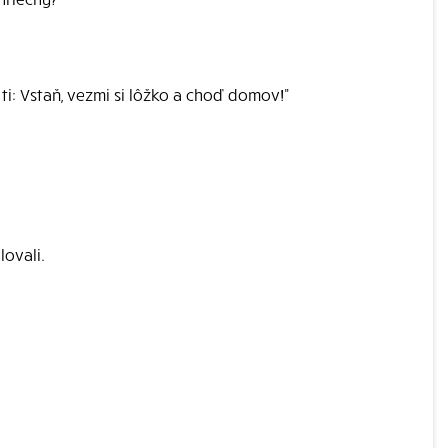
i: Vstaň, vezmi si lôžko a choď domov!"
lovali.