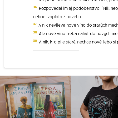
36
Rozpovedal im aj podobenstvo: "Nik neodt
nehodí záplata z nového.
37
A nik nevlieva nové víno do starých mecho
38
Ale nové víno treba naliať do nových me
39
A nik, kto pije staré, nechce nové, lebo si 