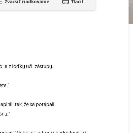
Zväčšiť riadkovanie
Tlačiť
ol a z loďky učil zástupy.
ete."
plnili tak, že sa potápali.
šny."
novi: "Neboj sa, odteraz budeš loviť už