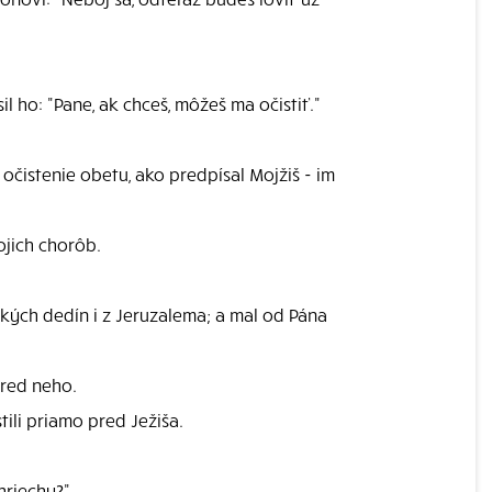
l ho: "Pane, ak chceš, môžeš ma očistiť."
 očistenie obetu, ako predpísal Mojžiš - im
ojich chorôb.
jských dedín i z Jeruzalema; a mal od Pána
pred neho.
tili priamo pred Ježiša.
hriechy?"