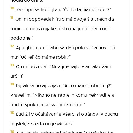
10
Zástupy sa ho pýtali: "Čo teda máme robiť?"
11
On im odpovedal: "Kto má dvoje šiat, nech dá
tomu, čo nemá nijaké, a kto má jedlo, nech urobí
podobne!"
12
Aj mýtnici prišli, aby sa dali pokrstiť, a hovorili
mu: "Učiteľ, čo máme robiť?"
13
On im povedal: "Nevymáhajte viac, ako vám
určili!"
14
Pýtali sa ho aj vojaci: "A čo máme robiť my?"
Vravel im: "Nikoho netrápte, nikomu nekrivdite a
buďte spokojní so svojím žoldom!"
15
Ľud žil v očakávaní a všetci si o Jánovi v duchu
mysleli, že azda on je Mesiáš.
16
Ale Ján dal odpoveď všetkým: "Ja vás krstím