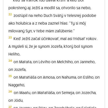
pokrstený aj Ježiš a modlil sa, otvorilo sa nebo,
22
zostúpil na neho Duch Svätý v telesnej podobe
ako holubica a z neba zaznel hlas: "Ty si môj
milovaný Syn, v tebe mám zaľúbenie."
23
Keď Ježiš začal účinkovať, mal asi tridsať rokov.
A mysleli si, že je synom Jozefa, ktorý bol synom
Heliho,
24
on Matata, on Léviho on Melchiho, on Janneho,
on Jozefa,
25
on Matatiáša on Amosa, on Nahuma, on Esliho, on
Naggeho,
26
on Maatu, on Matatiáša, on Semeja, on Jozecha,
on Jódu,
27
on Joannu, on Rézu, on Zorobábela, on Salatiela,