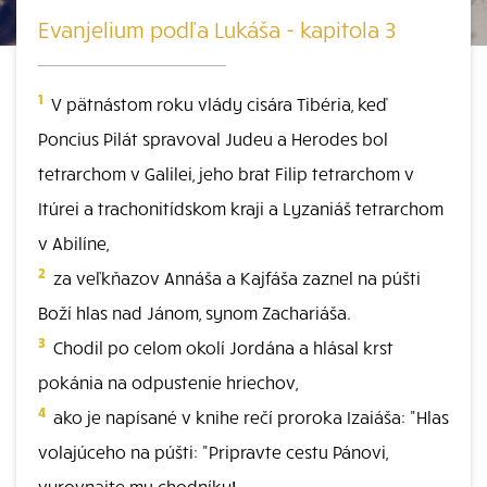
Evanjelium podľa Lukáša - kapitola 3
1
V pätnástom roku vlády cisára Tibéria, keď
Poncius Pilát spravoval Judeu a Herodes bol
tetrarchom v Galilei, jeho brat Filip tetrarchom v
Itúrei a trachonitídskom kraji a Lyzaniáš tetrarchom
v Abilíne,
2
za veľkňazov Annáša a Kajfáša zaznel na púšti
Boží hlas nad Jánom, synom Zachariáša.
3
Chodil po celom okolí Jordána a hlásal krst
pokánia na odpustenie hriechov,
4
ako je napísané v knihe rečí proroka Izaiáša: "Hlas
volajúceho na púšti: "Pripravte cestu Pánovi,
vyrovnajte mu chodníky!