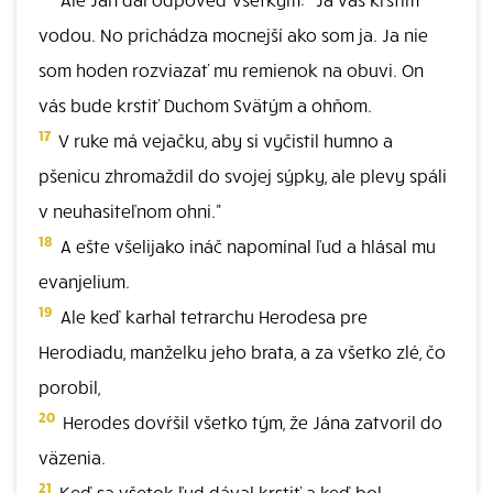
vodou. No prichádza mocnejší ako som ja. Ja nie
som hoden rozviazať mu remienok na obuvi. On
vás bude krstiť Duchom Svätým a ohňom.
17
V ruke má vejačku, aby si vyčistil humno a
pšenicu zhromaždil do svojej sýpky, ale plevy spáli
v neuhasiteľnom ohni."
18
A ešte všelijako ináč napomínal ľud a hlásal mu
evanjelium.
19
Ale keď karhal tetrarchu Herodesa pre
Herodiadu, manželku jeho brata, a za všetko zlé, čo
porobil,
20
Herodes dovŕšil všetko tým, že Jána zatvoril do
väzenia.
21
Keď sa všetok ľud dával krstiť a keď bol