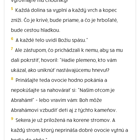
5
Každá dolina sa vyplní a každý vrch a kopec
zníži. Čo je krivé, bude priame, a čo je hrboľaté,
bude cestou hladkou.
6
A každé telo uvidí Božiu spásu."
7
Ale zástupom, čo prichádzali k nemu, aby sa mu
dali pokrstiť, hovoril: "Hadie plemeno, kto vám
ukázal, ako uniknúť nastávajúcemu hnevu!?
8
Prinášajte teda ovocie hodno pokánia a
nepokúšajte sa nahovárať si: "Naším otcom je
Abrahám!" - lebo vravím vám: Boh môže
Abrahámovi vzbudiť deti aj z týchto kameňov.
9
Sekera je už priložená na korene stromov. A
každý strom, ktorý neprináša dobré ovocie vytnú a
hodia do ohňa."