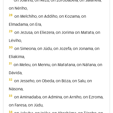
on Nériho,
28
on Melchiho, on Addiho, on Kozama, on
Elmadama, on Era,
29
on Jezusa, on Eliezera, on Jorima on Matata, on
Léviho,
30
on Simeona, on Júdu, on Jozefa, on Jonama, on
Eliakima,
31
on Meleu, on Mennu, on Matatana, on Nátana, on
Dávida,
32
on Jesseho, on Obeda, on Bóza, on Salu, on
Násona,
33
on Aminadaba, on Admina, on Arniho, on Ezroma,
on Faresa, on Júdu,
34
on Jakuba, on Izáka, on Abraháma, on Táreho, on