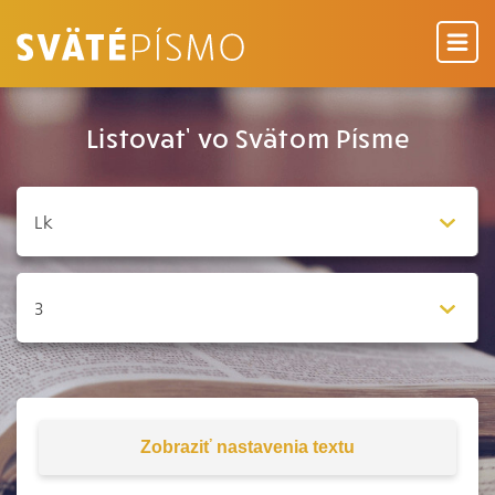
Listovať vo Svätom Písme
Zobraziť
nastavenia textu