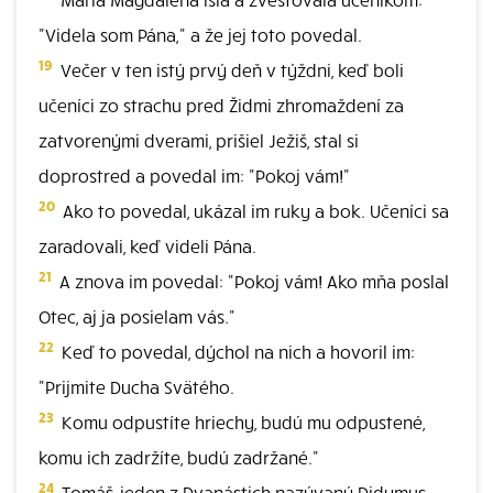
"Videla som Pána," a že jej toto povedal.
19
Večer v ten istý prvý deň v týždni, keď boli
učeníci zo strachu pred Židmi zhromaždení za
zatvorenými dverami, prišiel Ježiš, stal si
doprostred a povedal im: "Pokoj vám!"
20
Ako to povedal, ukázal im ruky a bok. Učeníci sa
zaradovali, keď videli Pána.
21
A znova im povedal: "Pokoj vám! Ako mňa poslal
Otec, aj ja posielam vás."
22
Keď to povedal, dýchol na nich a hovoril im:
"Prijmite Ducha Svätého.
23
Komu odpustíte hriechy, budú mu odpustené,
komu ich zadržíte, budú zadržané."
24
Tomáš, jeden z Dvanástich nazývaný Didymus,