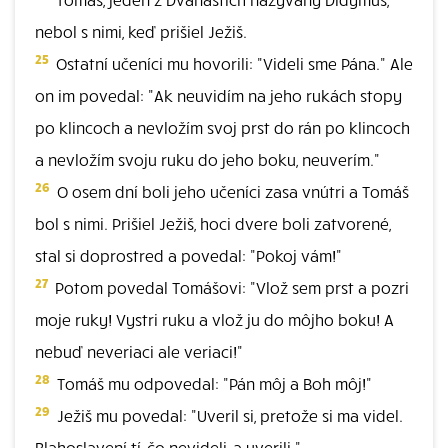
nebol s nimi, keď prišiel Ježiš.
25
Ostatní učeníci mu hovorili: "Videli sme Pána." Ale
on im povedal: "Ak neuvidím na jeho rukách stopy
po klincoch a nevložím svoj prst do rán po klincoch
a nevložím svoju ruku do jeho boku, neuverím."
26
O osem dní boli jeho učeníci zasa vnútri a Tomáš
bol s nimi. Prišiel Ježiš, hoci dvere boli zatvorené,
stal si doprostred a povedal: "Pokoj vám!"
27
Potom povedal Tomášovi: "Vlož sem prst a pozri
moje ruky! Vystri ruku a vlož ju do môjho boku! A
nebuď neveriaci ale veriaci!"
28
Tomáš mu odpovedal: "Pán môj a Boh môj!"
29
Ježiš mu povedal: "Uveril si, pretože si ma videl.
Blahoslavení tí, čo nevideli, a uverili."