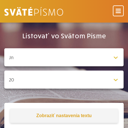
Listovať vo Svätom Písme
Zobraziť
nastavenia textu