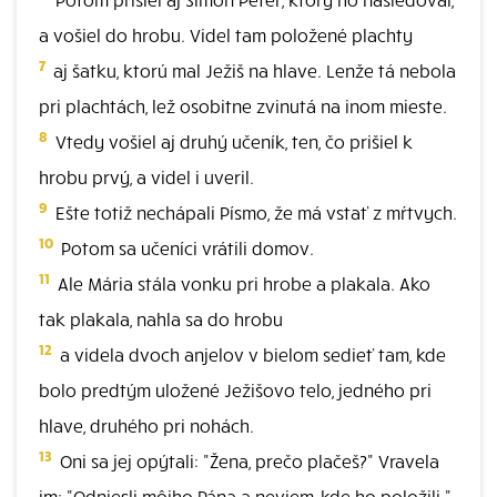
a vošiel do hrobu. Videl tam položené plachty
7
aj šatku, ktorú mal Ježiš na hlave. Lenže tá nebola
pri plachtách, lež osobitne zvinutá na inom mieste.
8
Vtedy vošiel aj druhý učeník, ten, čo prišiel k
hrobu prvý, a videl i uveril.
9
Ešte totiž nechápali Písmo, že má vstať z mŕtvych.
10
Potom sa učeníci vrátili domov.
11
Ale Mária stála vonku pri hrobe a plakala. Ako
tak plakala, nahla sa do hrobu
12
a videla dvoch anjelov v bielom sedieť tam, kde
bolo predtým uložené Ježišovo telo, jedného pri
hlave, druhého pri nohách.
13
Oni sa jej opýtali: "Žena, prečo plačeš?" Vravela
im: "Odniesli môjho Pána a neviem, kde ho položili."