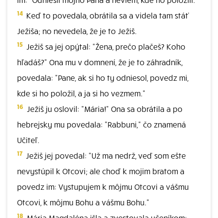
14
Keď to povedala, obrátila sa a videla tam stáť
Ježiša; no nevedela, že je to Ježiš.
15
Ježiš sa jej opýtal: "Žena, prečo plačeš? Koho
hľadáš?" Ona mu v domnení, že je to záhradník,
povedala: "Pane, ak si ho ty odniesol, povedz mi,
kde si ho položil, a ja si ho vezmem."
16
Ježiš ju oslovil: "Mária!" Ona sa obrátila a po
hebrejsky mu povedala: "Rabbuni," čo znamená
Učiteľ.
17
Ježiš jej povedal: "Už ma nedrž, veď som ešte
nevystúpil k Otcovi; ale choď k mojim bratom a
povedz im: Vystupujem k môjmu Otcovi a vášmu
Otcovi, k môjmu Bohu a vášmu Bohu."
18
Mária Magdaléna išla a zvestovala učeníkom: