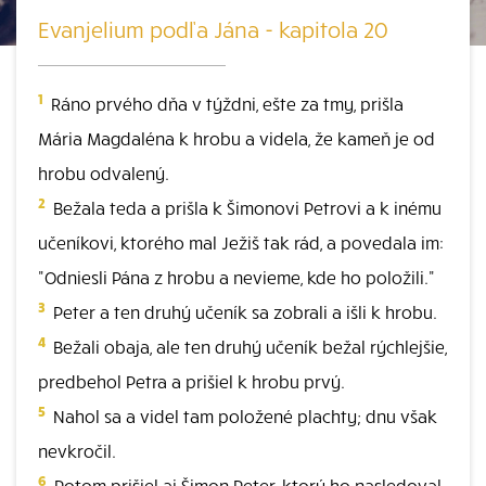
Evanjelium podľa Jána - kapitola 20
1
Ráno prvého dňa v týždni, ešte za tmy, prišla
Mária Magdaléna k hrobu a videla, že kameň je od
hrobu odvalený.
2
Bežala teda a prišla k Šimonovi Petrovi a k inému
učeníkovi, ktorého mal Ježiš tak rád, a povedala im:
"Odniesli Pána z hrobu a nevieme, kde ho položili."
3
Peter a ten druhý učeník sa zobrali a išli k hrobu.
4
Bežali obaja, ale ten druhý učeník bežal rýchlejšie,
predbehol Petra a prišiel k hrobu prvý.
5
Nahol sa a videl tam položené plachty; dnu však
nevkročil.
6
Potom prišiel aj Šimon Peter, ktorý ho nasledoval,