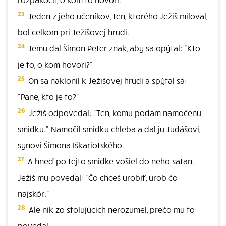
23
Jeden z jeho učeníkov, ten, ktorého Ježiš miloval,
bol celkom pri Ježišovej hrudi.
24
Jemu dal Šimon Peter znak, aby sa opýtal: "Kto
je to, o kom hovorí?"
25
On sa naklonil k Ježišovej hrudi a spýtal sa:
"Pane, kto je to?"
26
Ježiš odpovedal: "Ten, komu podám namočenú
smidku." Namočil smidku chleba a dal ju Judášovi,
synovi Šimona Iškariotského.
27
A hneď po tejto smidke vošiel do neho satan.
Ježiš mu povedal: "Čo chceš urobiť, urob čo
najskôr."
28
Ale nik zo stolujúcich nerozumel, prečo mu to
povedal.