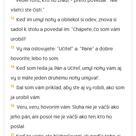
všetci ste čistí."
12
Keď im umyl nohy a obliekol si odev, znova si
sadol k stolu a povedal im: "Chápete, čo som vám
urobil?
13
Vy ma oslovujete: "Učiteľ" a: "Pane" a dobre
hovoríte, lebo to som.
14
Keď som teda ja, Pán a Učiteľ, umyl nohy vám, aj
vy si máte jeden druhému nohy umývať.
15
Dal som vám príklad, aby ste aj vy robili, ako som
ja urobil vám.
16
Veru, veru, hovorím vám: Sluha nie je väčší ako
jeho pán, ani posol nie je väčší ako ten, kto ho
poslal.
17
Keď to viete, ste blahoslavení, ak podľa toho aj