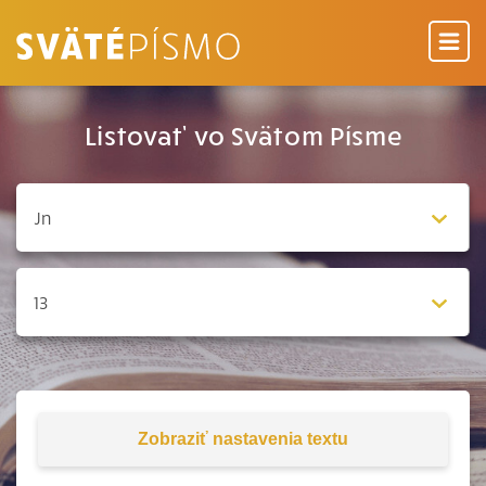
Listovať vo Svätom Písme
Zobraziť
nastavenia textu