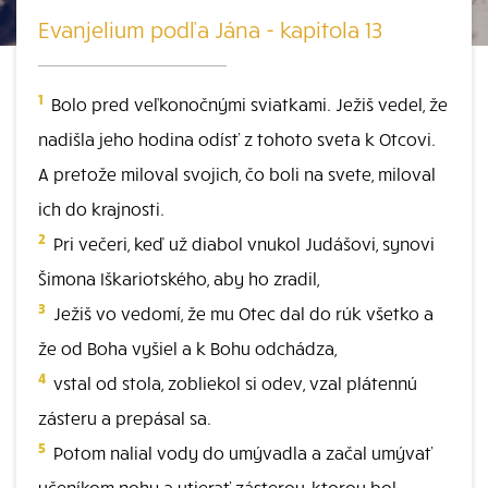
Evanjelium podľa Jána - kapitola 13
1
Bolo pred veľkonočnými sviatkami. Ježiš vedel, že
nadišla jeho hodina odísť z tohoto sveta k Otcovi.
A pretože miloval svojich, čo boli na svete, miloval
ich do krajnosti.
2
Pri večeri, keď už diabol vnukol Judášovi, synovi
Šimona Iškariotského, aby ho zradil,
3
Ježiš vo vedomí, že mu Otec dal do rúk všetko a
že od Boha vyšiel a k Bohu odchádza,
4
vstal od stola, zobliekol si odev, vzal plátennú
zásteru a prepásal sa.
5
Potom nalial vody do umývadla a začal umývať
učeníkom nohy a utierať zásterou, ktorou bol