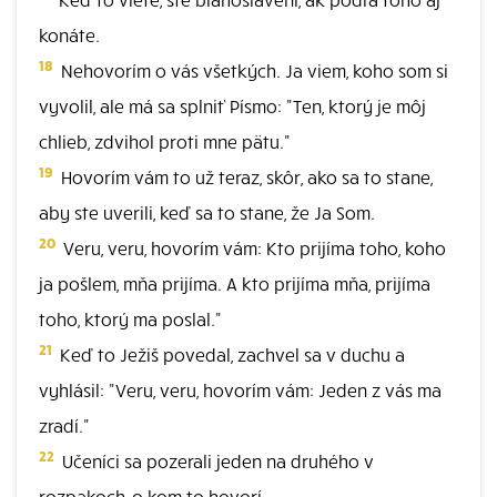
konáte.
18
Nehovorím o vás všetkých. Ja viem, koho som si
vyvolil, ale má sa splniť Písmo: "Ten, ktorý je môj
chlieb, zdvihol proti mne pätu."
19
Hovorím vám to už teraz, skôr, ako sa to stane,
aby ste uverili, keď sa to stane, že Ja Som.
20
Veru, veru, hovorím vám: Kto prijíma toho, koho
ja pošlem, mňa prijíma. A kto prijíma mňa, prijíma
toho, ktorý ma poslal."
21
Keď to Ježiš povedal, zachvel sa v duchu a
vyhlásil: "Veru, veru, hovorím vám: Jeden z vás ma
zradí."
22
Učeníci sa pozerali jeden na druhého v
rozpakoch, o kom to hovorí.