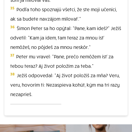
35
Podľa toho spoznajú všetci, že ste moji učeníci,
ak sa budete navzájom milovať."
36
Šimon Peter sa ho opýtal: "Pane, kam ideš?" Ježiš
odvetil: "Kam ja idem, tam teraz za mnou ísť
nemôžeš, no pôjdeš za mnou neskôr."
37
Peter mu vravel: "Pane, prečo nemôžem ísť za
tebou teraz? Aj život položím za teba."
38
Ježiš odpovedal: "Aj život položíš za mňa? Veru,
veru, hovorím ti: Nezaspieva kohút, kým ma tri razy
nezaprieš.