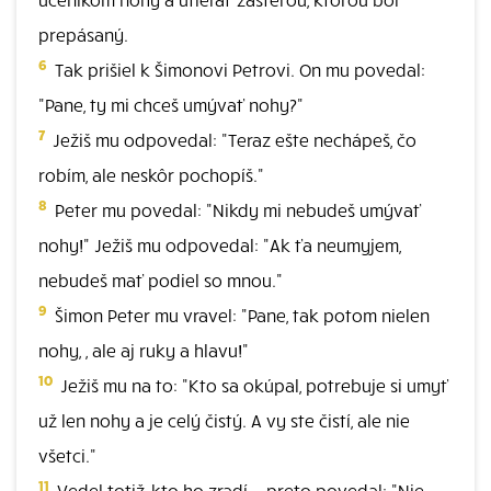
prepásaný.
6
Tak prišiel k Šimonovi Petrovi. On mu povedal:
"Pane, ty mi chceš umývať nohy?"
7
Ježiš mu odpovedal: "Teraz ešte nechápeš, čo
robím, ale neskôr pochopíš."
8
Peter mu povedal: "Nikdy mi nebudeš umývať
nohy!" Ježiš mu odpovedal: "Ak ťa neumyjem,
nebudeš mať podiel so mnou."
9
Šimon Peter mu vravel: "Pane, tak potom nielen
nohy, , ale aj ruky a hlavu!"
10
Ježiš mu na to: "Kto sa okúpal, potrebuje si umyť
už len nohy a je celý čistý. A vy ste čistí, ale nie
všetci."
11
Vedel totiž, kto ho zradí, - preto povedal: "Nie