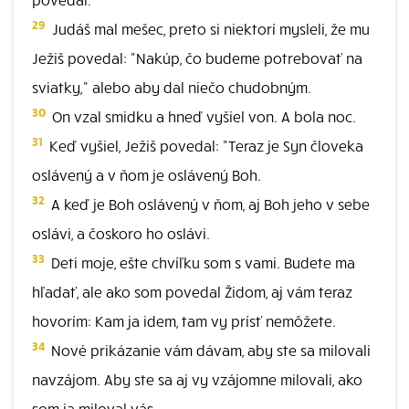
29
Judáš mal mešec, preto si niektorí mysleli, že mu
Ježiš povedal: "Nakúp, čo budeme potrebovať na
sviatky," alebo aby dal niečo chudobným.
30
On vzal smidku a hneď vyšiel von. A bola noc.
31
Keď vyšiel, Ježiš povedal: "Teraz je Syn človeka
oslávený a v ňom je oslávený Boh.
32
A keď je Boh oslávený v ňom, aj Boh jeho v sebe
oslávi, a čoskoro ho oslávi.
33
Deti moje, ešte chvíľku som s vami. Budete ma
hľadať, ale ako som povedal Židom, aj vám teraz
hovorím: Kam ja idem, tam vy prísť nemôžete.
34
Nové prikázanie vám dávam, aby ste sa milovali
navzájom. Aby ste sa aj vy vzájomne milovali, ako
som ja miloval vás.