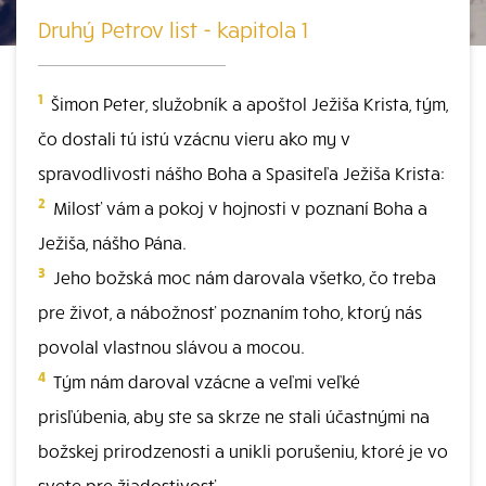
Druhý Petrov list - kapitola 1
1
Šimon Peter, služobník a apoštol Ježiša Krista, tým,
čo dostali tú istú vzácnu vieru ako my v
spravodlivosti nášho Boha a Spasiteľa Ježiša Krista:
2
Milosť vám a pokoj v hojnosti v poznaní Boha a
Ježiša, nášho Pána.
3
Jeho božská moc nám darovala všetko, čo treba
pre život, a nábožnosť poznaním toho, ktorý nás
povolal vlastnou slávou a mocou.
4
Tým nám daroval vzácne a veľmi veľké
prisľúbenia, aby ste sa skrze ne stali účastnými na
božskej prirodzenosti a unikli porušeniu, ktoré je vo
svete pre žiadostivosť.