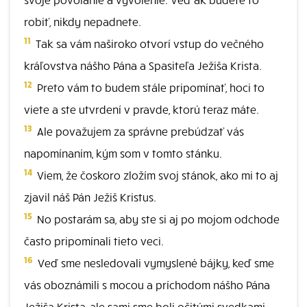
robiť, nikdy nepadnete.
11
Tak sa vám naširoko otvorí vstup do večného
kráľovstva nášho Pána a Spasiteľa Ježiša Krista.
12
Preto vám to budem stále pripomínať, hoci to
viete a ste utvrdení v pravde, ktorú teraz máte.
13
Ale považujem za správne prebúdzať vás
napomínaním, kým som v tomto stánku.
14
Viem, že čoskoro zložím svoj stánok, ako mi to aj
zjavil náš Pán Ježiš Kristus.
15
No postarám sa, aby ste si aj po mojom odchode
často pripomínali tieto veci.
16
Veď sme nesledovali vymyslené bájky, keď sme
vás oboznámili s mocou a príchodom nášho Pána
Ježiša Krista, ale sami sme boli očitými svedkami