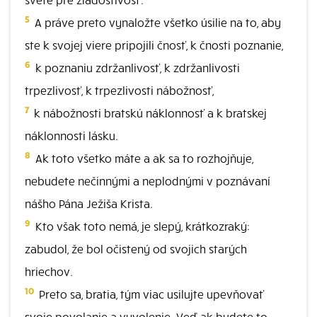
5
A práve preto vynaložte všetko úsilie na to, aby
ste k svojej viere pripojili čnosť, k čnosti poznanie,
6
k poznaniu zdržanlivosť, k zdržanlivosti
trpezlivosť, k trpezlivosti nábožnosť,
7
k nábožnosti bratskú náklonnosť a k bratskej
náklonnosti lásku.
8
Ak toto všetko máte a ak sa to rozhojňuje,
nebudete nečinnými a neplodnými v poznávaní
nášho Pána Ježiša Krista.
9
Kto však toto nemá, je slepý, krátkozraký:
zabudol, že bol očistený od svojich starých
hriechov.
10
Preto sa, bratia, tým viac usilujte upevňovať
svoje povolanie a vyvolenie. Veď ak budete to