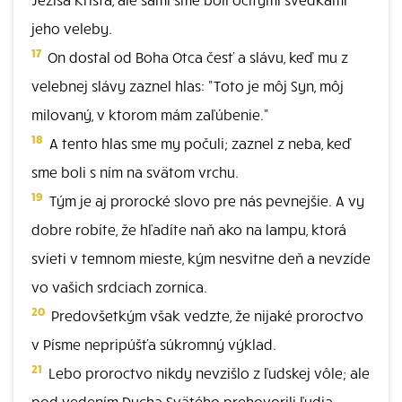
jeho veleby.
17
On dostal od Boha Otca česť a slávu, keď mu z
velebnej slávy zaznel hlas: "Toto je môj Syn, môj
milovaný, v ktorom mám zaľúbenie."
18
A tento hlas sme my počuli; zaznel z neba, keď
sme boli s ním na svätom vrchu.
19
Tým je aj prorocké slovo pre nás pevnejšie. A vy
dobre robíte, že hľadíte naň ako na lampu, ktorá
svieti v temnom mieste, kým nesvitne deň a nevzíde
vo vašich srdciach zornica.
20
Predovšetkým však vedzte, že nijaké proroctvo
v Písme nepripúšťa súkromný výklad.
21
Lebo proroctvo nikdy nevzišlo z ľudskej vôle; ale
pod vedením Ducha Svätého prehovorili ľudia