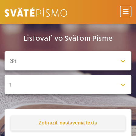
Listovať vo Svätom Písme
Zobraziť
nastavenia textu