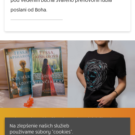
poslaní od Boha.
Listovať
Plán čítania
Liturgické čítania
Na zlepšenie našich služieb
používame súbory “cookies”.
Kontakt
Ako čítať bibliu
Katechizmus