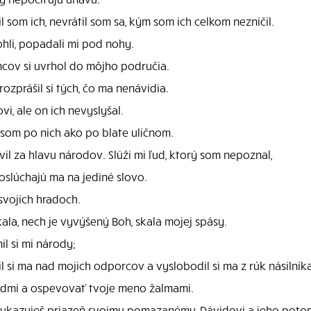
 som ich, nevrátil som sa, kým som ich celkom nezničil.
mohli, popadali mi pod nohy.
ncov si uvrhol do môjho područia.
rozprášil si tých, čo ma nenávidia.
vi, ale on ich nevyslyšal.
 som po nich ako po blate uličnom.
il za hlavu národov. Slúži mi ľud, ktorý som nepoznal,
oslúchajú ma na jediné slovo.
svojich hradoch.
ala, nech je vyvýšený Boh, skala mojej spásy.
l si mi národy;
l si ma nad mojich odporcov a vyslobodil si ma z rúk násilníka
odmi a ospevovať tvoje meno žalmami.
reukazuješ priazeň svojmu pomazanému, Dávidovi a jeho poto