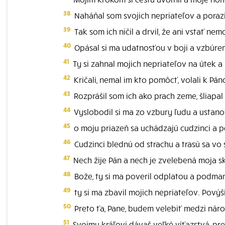
38
Naháňal som svojich nepriateľov a porazil
39
Tak som ich ničil a drvil, že ani vstať ne
40
Opásal si ma udatnosťou v boji a vzbúre
41
Ty si zahnal mojich nepriateľov na útek a 
42
Kričali, nemal im kto pomôcť, volali k Páno
43
Rozprášil som ich ako prach zeme, šliapal
44
Vyslobodil si ma zo vzbury ľudu a ustanov
45
o moju priazeň sa uchádzajú cudzinci a p
46
Cudzinci blednú od strachu a trasú sa vo 
47
Nech žije Pán a nech je zvelebená moja sk
48
Bože, ty si ma poveril odplatou a podmani
49
ty si ma zbavil mojich nepriateľov. Povýši
50
Preto ťa, Pane, budem velebiť medzi nár
51
Svojmu kráľovi dávaš veľké víťazstvá, p