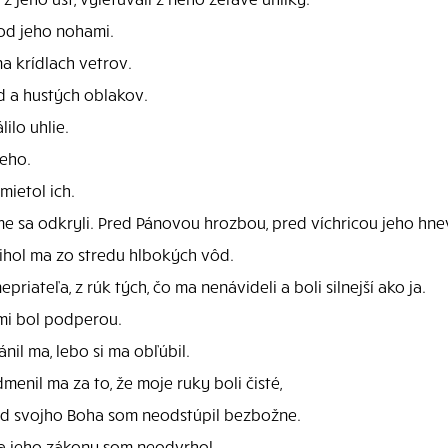
pod jeho nohami.
na krídlach vetrov.
d a hustých oblakov.
ilo uhlie.
ieho.
mietol ich.
me sa odkryli. Pred Pánovou hrozbou, pred víchricou jeho hne
vihol ma zo stredu hlbokých vôd.
ateľa, z rúk tých, čo ma nenávideli a boli silnejší ako ja.
mi bol podperou.
nil ma, lebo si ma obľúbil.
enil ma za to, že moje ruky boli čisté,
od svojho Boha som neodstúpil bezbožne.
a jeho zákony som neodvrhol.