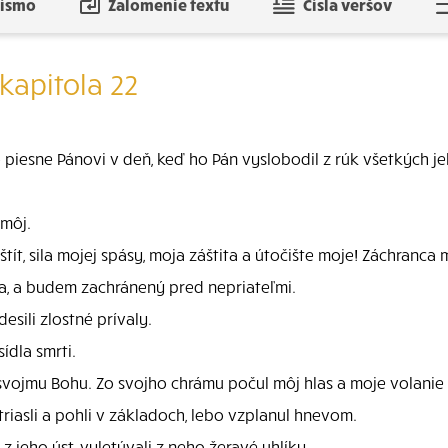
písmo
Zalomenie textu
Čísla veršov
kapitola 22
 piesne Pánovi v deň, keď ho Pán vyslobodil z rúk všetkých j
 môj.
ít, sila mojej spásy, moja záštita a útočište moje! Záchranca m
a, a budem zachránený pred nepriateľmi.
sili zlostné prívaly.
ídla smrti.
svojmu Bohu. Zo svojho chrámu počul môj hlas a moje volanie p
riasli a pohli v základoch, lebo vzplanul hnevom.
z jeho úst, vyletúvali z neho žeravé uhlíky.