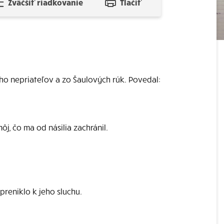
Zväčšiť riadkovanie
Tlačiť
eho nepriateľov a zo Šaulových rúk. Povedal:
ôj, čo ma od násilia zachránil.
reniklo k jeho sluchu.