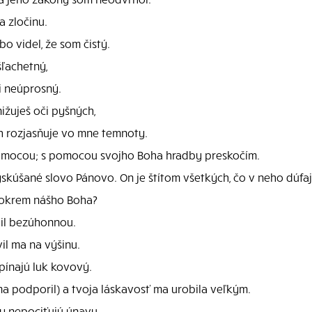
a zločinu.
o videl, že som čistý.
šľachetný,
i neúprosný.
ižuješ oči pyšných,
h rozjasňuje vo mne temnoty.
pomocou; s pomocou svojho Boha hradby preskočím.
skúšané slovo Pánovo. On je štítom všetkých, čo v neho dúfaj
 okrem nášho Boha?
bil bezúhonnou.
il ma na výšinu.
pínajú luk kovový.
 ma podporil) a tvoja láskavosť ma urobila veľkým.
y nepociťujú únavu.