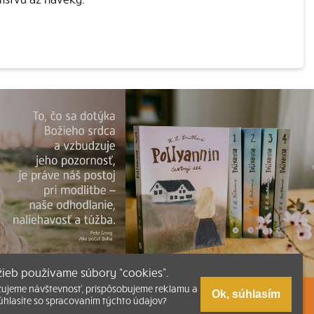
užieb používame súbory “cookies”.
zujeme návštevnosť, prispôsobujeme reklamu a
Ok, súhlasím
úhlasíte so spracovaním týchto údajov?
zmus
Tlačená verzia Písma