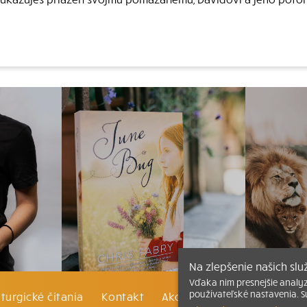
Na zlepšenie našich sl
Vďaka nim presnejšie analy
používateľské nastavenia. S
iturgické čítania
Kontakt
Ako čítať bibliu
Katechi