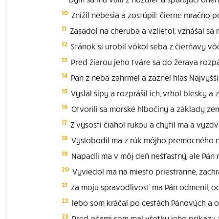
10
Znížil nebesia a zostúpil: čierne mračno 
11
Zasadol na cheruba a vzlietol, vznášal sa 
12
Stánok si urobil vôkol seba z čierňavy vô
13
Pred žiarou jeho tváre sa do žerava rozpál
14
Pán z neba zahrmel a zaznel hlas Najvyšš
15
Vyslal šípy a rozprášil ich, vrhol blesky a z
16
Otvorili sa morské hlbočiny a základy ze
17
Z výsosti čiahol rukou a chytil ma a vyzd
18
Vyslobodil ma z rúk môjho premocného nepri
19
Napadli ma v môj deň nešťastný, ale Pán 
20
Vyviedol ma na miesto priestranné, zachrá
21
Za moju spravodlivosť ma Pán odmenil, odm
22
lebo som kráčal po cestách Pánových a 
23
Pred očami som mal všetky jeho príkazy 