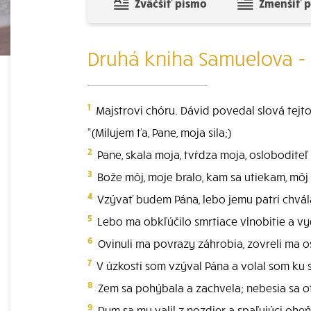
Zväčšiť písmo
Zmenšiť 
Druhá kniha Samuelova - 
1
Majstrovi chóru. Dávid povedal slová tejto
"(Milujem ťa, Pane, moja sila;)
2
Pane, skala moja, tvŕdza moja, osloboditeľ
3
Bože môj, moje bralo, kam sa utiekam, môj št
4
Vzývať budem Pána, lebo jemu patrí chvál
5
Lebo ma obkľúčilo smrtiace vlnobitie a vyde
6
Ovinuli ma povrazy záhrobia, zovreli ma os
7
V úzkosti som vzýval Pána a volal som ku 
8
Zem sa pohýbala a zachvela; nebesia sa ot
9
Dym sa mu valil z nozdier a spaľujúci oheň 