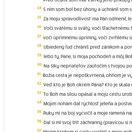
24
S ním som bol bez úhony a uchránil som s
25
Za moju spravodlivosť ma Pán odmenil, leb
26
Voči svätému si svätý, voči šľachetnému 
27
voči úprimnému úprimný, voči zvrhlému s
28
Ubiedený ľud chrániš pred zánikom a pon
29
lebo ty, Pane, si moja pochodeň a môj Bo
30
Na šíky nepriateľov zaútočím s tvojou 
31
Božia cesta je nepoškvrnená, ohňom je vy
32
Veď kto je Boh okrem Pána? Kto je skala
33
To Boh ma silou opásal a moju cestu uro
34
Mojim nohám dal rýchlosť jeleňa a postav
35
Ruky mi na boj vycvičil a moje ramená na
36
Dal si mi svoj štít záchranný (pravicou si
37
Mojim krokom si cestu uvoľnil a moje noh