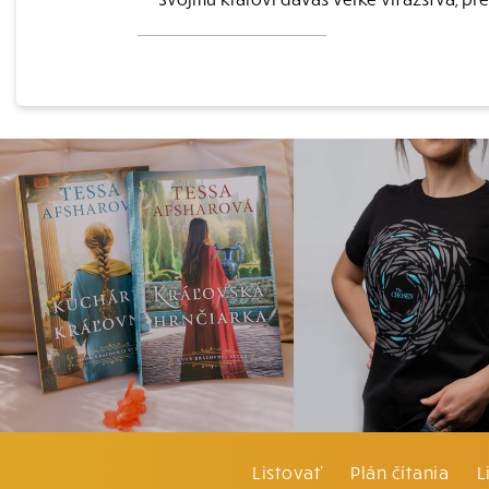
Listovať
Plán čítania
L