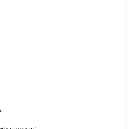
.
mstvu až naveky."