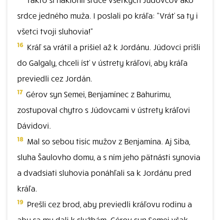
srdce jedného muža. I poslali po kráľa: "Vráť sa ty i
všetci tvoji sluhovia!"
16
Kráľ sa vrátil a prišiel až k Jordánu. Júdovci prišli
do Galgaly, chceli ísť v ústrety kráľovi, aby kráľa
previedli cez Jordán.
17
Gérov syn Semei, Benjamínec z Bahurimu,
zostupoval chytro s Júdovcami v ústrety kráľovi
Dávidovi.
18
Mal so sebou tisíc mužov z Benjamína. Aj Siba,
sluha Šaulovho domu, a s ním jeho pätnásti synovia
a dvadsiati sluhovia ponáhľali sa k Jordánu pred
kráľa.
19
Prešli cez brod, aby previedli kráľovu rodinu a
aby sa mu dali k službám. Gérov syn Semei však