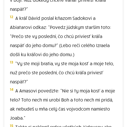
naspäť?"
12
A kráľ Dávid poslal kňazom Sadokovi a
Abiatarovi odkaz: "Povedz júdskym starším toto:
"Prečo ste vy poslední, čo chcú priviesť kráľa
naspäť do jeho domu?" (Lebo reči celého Izraela
došli ku kráľovi do jeho domu.)
13
"Vy ste moji bratia, vy ste moja kosť a moje telo,
nuž prečo ste poslední, čo chcú kráľa priviesť
naspäť?"
14
A Amasovi povedzte: "Nie si ty moja kosť a moje
telo? Toto nech mi urobí Boh a toto nech mi pridá,
ak nebudeš u mňa celý čas vojvodcom namiesto
Joaba."
15
Takto si naklonil srdce všetkých Júdovcov ako