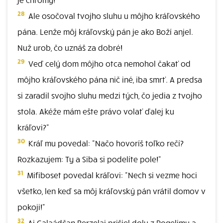
28
Ale osočoval tvojho sluhu u môjho kráľovského
pána. Lenže môj kráľovský pán je ako Boží anjel.
Nuž urob, čo uznáš za dobré!
29
Veď celý dom môjho otca nemohol čakať od
môjho kráľovského pána nič iné, iba smrť. A predsa
si zaradil svojho sluhu medzi tých, čo jedia z tvojho
stola. Akéže mám ešte právo volať ďalej ku
kráľovi?"
30
Kráľ mu povedal: "Načo hovoríš toľko rečí?
Rozkazujem: Ty a Siba si podelíte pole!"
31
Mifiboset povedal kráľovi: "Nech si vezme hoci
všetko, len keď sa môj kráľovský pán vrátil domov v
pokoji!"
32
Aj Galaádčan Berzelai prišiel dolu z Rogelimu a