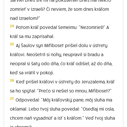
zomrieť v Izraeli? Či neviem, že som dnes kráľom
nad Izraelom?"
24
Potom kráľ povedal Semeimu: "Nezomrieš!" A
kráľ sa mu zaprisahal.
25
Aj Šaulov syn Mifiboset prišiel dolu v ústrety
kráľovi. Neošetril si nohy, neupravil si bradu a
neopral si šaty odo dňa, čo kráľ odišiel, až do dňa,
keď sa vrátil v pokoji.
26
Keď prišiel kráľovi v ústrety do Jeruzalema, kráľ
sa ho spýtal: "Prečo si nešiel so mnou, Mifiboset?"
27
Odpovedal: "Môj kráľovský pane, môj sluha ma
oklamal. Lebo tvoj sluha povedal: "Osedlaj mi osla,
chcem naň vysadnúť a ísť s kráľom." Veď tvoj sluha
je chromý!