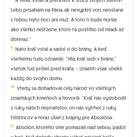
Lebo prisahám na Pána, ak nevyjdeš von, neostane
s tebou tejto noci ani muž. A toto ti bude horšie
ako všetko nešťastie, ktoré ťa postihlo od mladi až
doteraz."
9
Nato kráľ vstal a sadol si do brány. A keď
všetkému ľudu oznámili: "Hľa, kráľ sedí v bráne,"
všetok ľud prišiel pred kráľa. - Izraeliti však utiekli
každý do svojho domu.
10
Vtedy sa dohadoval celý národ vo všetkých
izraelských kmeňoch a hovorili: "Kráľ nás vyslobodil
z ruky našich nepriateľov, on nás vytrhol z ruky
Filištíncov a teraz ušiel z krajiny pre Absolóna.
11
Absolón, ktorého sme pomazali nad sebou, padol
v boji. Nuž dokedy chcete váhať priviesť kráľa