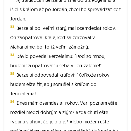
išiel s kráľom až po Jordán, chcel ho sprevádzať cez
Jordán.
33
Berzelai bol veľmi starý, mal osemdesiat rokov.
On zaopatroval kráľa, keď sa zdržoval v
Mahanaime, bol totiž veľmi zámožný.
34
Dávid povedal Berzelaimu: "Poď so mnou,
budem ťa opatrovať u seba v Jeruzaleme!"
35
Berzelai odpovedal kráľovi: "Koľkože rokov
budem ešte žiť, aby som šiel s kráľom do
Jeruzalema?
36
Dnes mám osemdesiat rokov. Vari poznám ešte
rozdiel medzi dobrým a zlým? Azda chutí ešte
tvojmu sluhovi, čo je a pije? Alebo môžem ešte
počúvať hlasy spevákov a speváčok? Nuž načo by