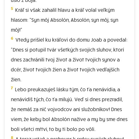
5
Kráľ si však zahalil hlavu a kráľ volal veľkým
hlasom: "Syn môj Absolón, Absolón, syn môj, syn
môj!"
6
Vtedy prišiel ku kráľovi do domu Joab a povedal:
"Dnes si potupil tvár všetkých svojich sluhov, ktorí
dnes zachránili tvoj život a život tvojich synov a
dcér, život tvojich žien a život tvojich vedľajších
žien.
7
Lebo preukazuješ lásku tým, čo ťa nenávidia, a
nenávidíš tých, čo ťa milujú. Veď si dnes prezradil,
že nemáš za nič vojvodcov ani služobníkov! Dnes
viem, že keby bol Absolón nažive a my by sme dnes
boli všetci mŕtvi, to by ti bolo po vôli.
8
A teraz vstaň a prehovor k srdcu svojich sluhov!