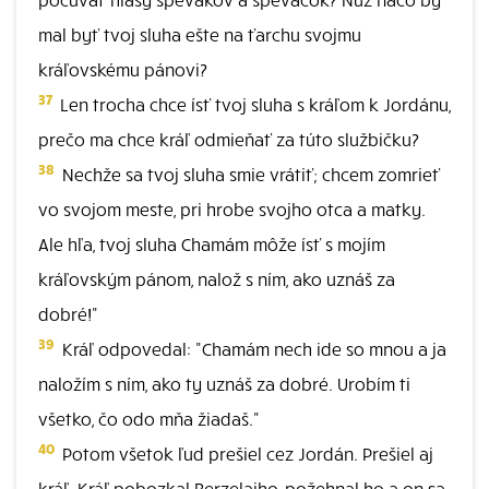
mal byť tvoj sluha ešte na ťarchu svojmu
kráľovskému pánovi?
37
Len trocha chce ísť tvoj sluha s kráľom k Jordánu,
prečo ma chce kráľ odmieňať za túto službičku?
38
Nechže sa tvoj sluha smie vrátiť; chcem zomrieť
vo svojom meste, pri hrobe svojho otca a matky.
Ale hľa, tvoj sluha Chamám môže ísť s mojím
kráľovským pánom, nalož s ním, ako uznáš za
dobré!"
39
Kráľ odpovedal: "Chamám nech ide so mnou a ja
naložím s ním, ako ty uznáš za dobré. Urobím ti
všetko, čo odo mňa žiadaš."
40
Potom všetok ľud prešiel cez Jordán. Prešiel aj
kráľ. Kráľ pobozkal Berzelaiho, požehnal ho a on sa