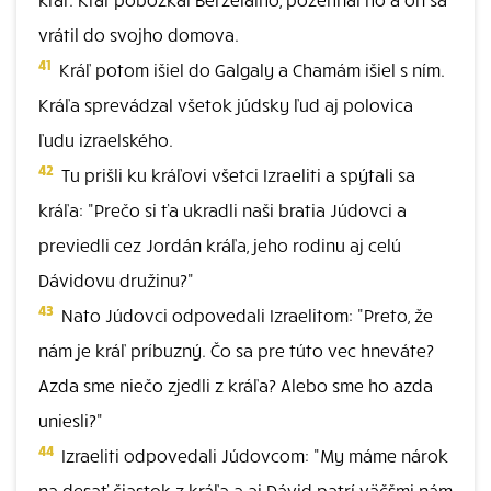
vrátil do svojho domova.
41
Kráľ potom išiel do Galgaly a Chamám išiel s ním.
Kráľa sprevádzal všetok júdsky ľud aj polovica
ľudu izraelského.
42
Tu prišli ku kráľovi všetci Izraeliti a spýtali sa
kráľa: "Prečo si ťa ukradli naši bratia Júdovci a
previedli cez Jordán kráľa, jeho rodinu aj celú
Dávidovu družinu?"
43
Nato Júdovci odpovedali Izraelitom: "Preto, že
nám je kráľ príbuzný. Čo sa pre túto vec hneváte?
Azda sme niečo zjedli z kráľa? Alebo sme ho azda
uniesli?"
44
Izraeliti odpovedali Júdovcom: "My máme nárok
na desať čiastok z kráľa a aj Dávid patrí väčšmi nám