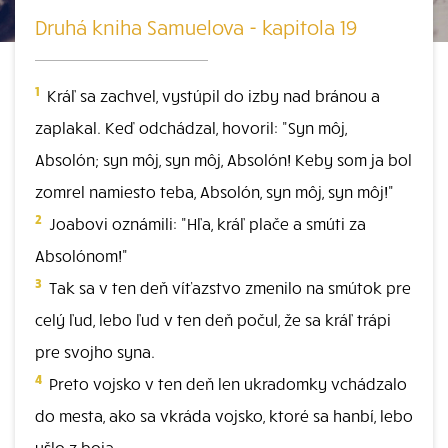
Druhá kniha Samuelova - kapitola 19
1
Kráľ sa zachvel, vystúpil do izby nad bránou a
zaplakal. Keď odchádzal, hovoril: "Syn môj,
Absolón; syn môj, syn môj, Absolón! Keby som ja bol
zomrel namiesto teba, Absolón, syn môj, syn môj!"
2
Joabovi oznámili: "Hľa, kráľ plače a smúti za
Absolónom!"
3
Tak sa v ten deň víťazstvo zmenilo na smútok pre
celý ľud, lebo ľud v ten deň počul, že sa kráľ trápi
pre svojho syna.
4
Preto vojsko v ten deň len ukradomky vchádzalo
do mesta, ako sa vkráda vojsko, ktoré sa hanbí, lebo
ušlo z boja.