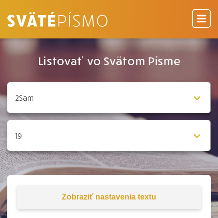
Listovať vo Svätom Písme
Zobraziť
nastavenia textu