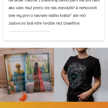
ako vám. Nuž prečo ste nás znevážili? A nehovorili
sme my prví o návrate nášho kráľa?" Ale reči
Júdovcov boli ešte tvrdšie než Izraelitov.