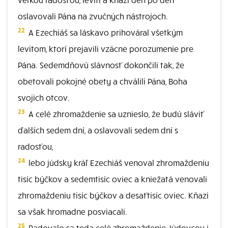
oslavovali Pána na zvučných nástrojoch.
22
A Ezechiáš sa láskavo prihováral všetkým
levitom, ktorí prejavili vzácne porozumenie pre
Pána. Sedemdňovú slávnosť dokončili tak, že
obetovali pokojné obety a chválili Pána, Boha
svojich otcov.
23
A celé zhromaždenie sa uznieslo, že budú sláviť
ďalších sedem dní, a oslavovali sedem dní s
radosťou,
24
lebo júdsky kráľ Ezechiáš venoval zhromaždeniu
tisíc býčkov a sedemtisíc oviec a kniežatá venovali
zhromaždeniu tisíc býčkov a desaťtisíc oviec. Kňazi
sa však hromadne posviacali.
25
Radovalo sa teda celé zhromaždenie Júdovcov i