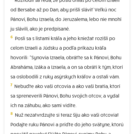
od Bersabe až po Dan, aby prišli sláviť Veľkú noc
Pánovi, Bohu Izraela, do Jeruzalema, lebo nie mnohí
ju slávili, ako je predpísané.
6
Posli sa s listami kráľa a jeho kniežat rozišli po
celom Izraeli a Júdsku a podľa príkazu kráľa
hovorili: "Synovia Izraela, obráťte sa k Pánovi, Bohu
Abraháma, Izáka a Izraela, a on sa obráti k tým, ktorí
sa oslobodili z ruky asýrskych kráľov a ostali vám.
7
Nebuďte ako vaši otcovia a ako vaši bratia, ktorí
sa spreneverili Pánovi, Bohu svojich otcov, a vydal
ich na záhubu, ako sami vidíte.
8
Nuž nezatvrdzujte si teraz šiju ako vaši otcovia!
Podajte ruku Pánovi a príďte do jeho svätyne, ktorú
posvätil naveky! Slúžte Pánovi, svojmu Bohu, a