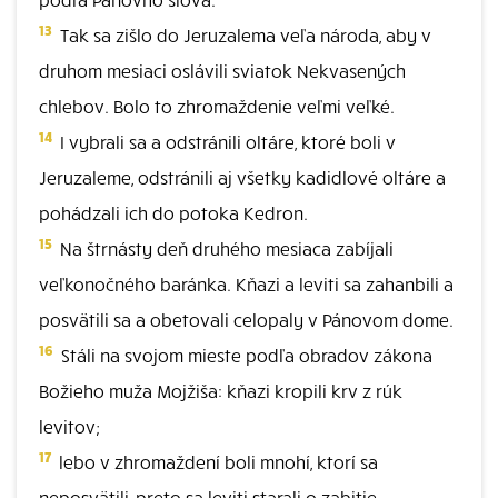
13
Tak sa zišlo do Jeruzalema veľa národa, aby v
druhom mesiaci oslávili sviatok Nekvasených
chlebov. Bolo to zhromaždenie veľmi veľké.
14
I vybrali sa a odstránili oltáre, ktoré boli v
Jeruzaleme, odstránili aj všetky kadidlové oltáre a
pohádzali ich do potoka Kedron.
15
Na štrnásty deň druhého mesiaca zabíjali
veľkonočného baránka. Kňazi a leviti sa zahanbili a
posvätili sa a obetovali celopaly v Pánovom dome.
16
Stáli na svojom mieste podľa obradov zákona
Božieho muža Mojžiša: kňazi kropili krv z rúk
levitov;
17
lebo v zhromaždení boli mnohí, ktorí sa
neposvätili, preto sa leviti starali o zabitie