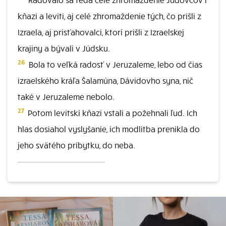
kňazi a leviti, aj celé zhromaždenie tých, čo prišli z
Izraela, aj prisťahovalci, ktorí prišli z Izraelskej
krajiny a bývali v Júdsku.
26
Bola to veľká radosť v Jeruzaleme, lebo od čias
izraelského kráľa Šalamúna, Dávidovho syna, nič
také v Jeruzaleme nebolo.
27
Potom levitskí kňazi vstali a požehnali ľud. Ich
hlas dosiahol vyslyšanie, ich modlitba prenikla do
jeho svätého príbytku, do neba.