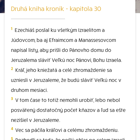
Druhá kniha kroník - kapitola 30
1
Ezechiáš poslal ku všetkým Izraelitom a
Júdovcom, ba aj Efraimcom a Manassesovcom
napísal listy, aby prišli do Pánovho domu do
Jeruzalema sláviť Veľkú noc Pánovi, Bohu Izraela.
2
Kráľ, jeho kniežatá a celé zhromaždenie sa
uzniesli v Jeruzaleme, že budú sláviť Veľkú noc v
druhom mesiaci.
3
V tom čase to totiž nemohli urobiť, lebo nebol
posvätený dostatočný počet kňazov a ľud sa ešte
nezišiel v Jeruzaleme.
4
Vec sa páčila kráľovi a celému zhromaždeniu.
5
Rozhodli sa teda, že pošlú ohlas po celom Izraeli