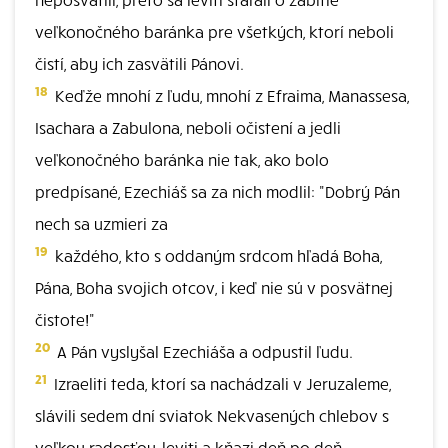
veľkonočného baránka pre všetkých, ktorí neboli
čistí, aby ich zasvätili Pánovi.
18
Keďže mnohí z ľudu, mnohí z Efraima, Manassesa,
Isachara a Zabulona, neboli očistení a jedli
veľkonočného baránka nie tak, ako bolo
predpísané, Ezechiáš sa za nich modlil: "Dobrý Pán
nech sa uzmieri za
19
každého, kto s oddaným srdcom hľadá Boha,
Pána, Boha svojich otcov, i keď nie sú v posvätnej
čistote!"
20
A Pán vyslyšal Ezechiáša a odpustil ľudu.
21
Izraeliti teda, ktorí sa nachádzali v Jeruzaleme,
slávili sedem dní sviatok Nekvasených chlebov s
veľkou radosťou, leviti a kňazi deň po deň