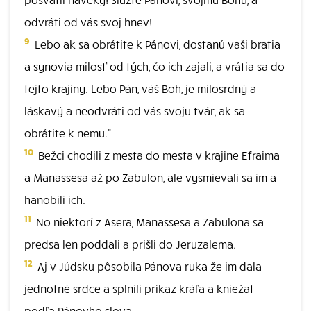
odvráti od vás svoj hnev!
9
Lebo ak sa obrátite k Pánovi, dostanú vaši bratia
a synovia milosť od tých, čo ich zajali, a vrátia sa do
tejto krajiny. Lebo Pán, váš Boh, je milosrdný a
láskavý a neodvráti od vás svoju tvár, ak sa
obrátite k nemu."
10
Bežci chodili z mesta do mesta v krajine Efraima
a Manassesa až po Zabulon, ale vysmievali sa im a
hanobili ich.
11
No niektorí z Asera, Manassesa a Zabulona sa
predsa len poddali a prišli do Jeruzalema.
12
Aj v Júdsku pôsobila Pánova ruka že im dala
jednotné srdce a splnili príkaz kráľa a kniežat
podľa Pánovho slova.