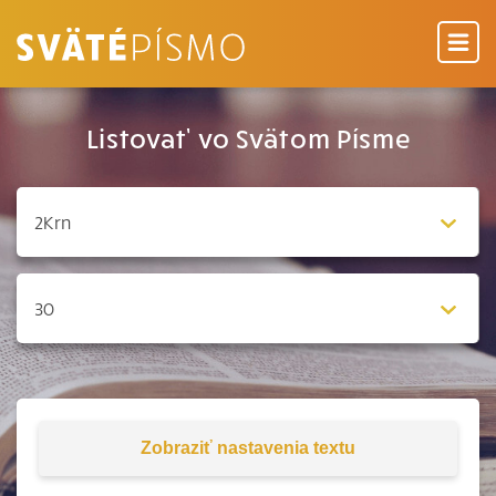
Listovať vo Svätom Písme
Zobraziť
nastavenia textu