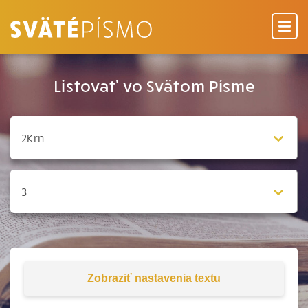
Listovať vo Svätom Písme
Zobraziť
nastavenia textu