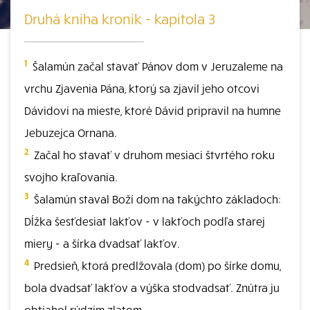
Druhá kniha kroník - kapitola 3
1
Šalamún začal stavať Pánov dom v Jeruzaleme na
vrchu Zjavenia Pána, ktorý sa zjavil jeho otcovi
Dávidovi na mieste, ktoré Dávid pripravil na humne
Jebuzejca Ornana.
2
Začal ho stavať v druhom mesiaci štvrtého roku
svojho kraľovania.
3
Šalamún staval Boží dom na takýchto základoch:
Dĺžka šesťdesiat lakťov - v lakťoch podľa starej
miery - a šírka dvadsať lakťov.
4
Predsieň, ktorá predlžovala (dom) po šírke domu,
bola dvadsať lakťov a výška stodvadsať. Znútra ju
obtiahol rýdzim zlatom.