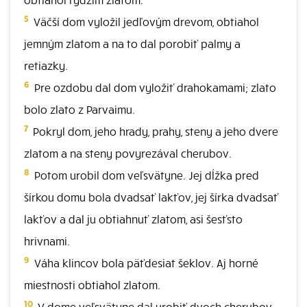
5
Väčší dom vyložil jedľovým drevom, obtiahol
jemným zlatom a na to dal porobiť palmy a
retiazky.
6
Pre ozdobu dal dom vyložiť drahokamami; zlato
bolo zlato z Parvaimu.
7
Pokryl dom, jeho hrady, prahy, steny a jeho dvere
zlatom a na steny povyrezával cherubov.
8
Potom urobil dom veľsvätyne. Jej dĺžka pred
šírkou domu bola dvadsať lakťov, jej šírka dvadsať
lakťov a dal ju obtiahnuť zlatom, asi šesťsto
hrivnami.
9
Váha klincov bola päťdesiat šeklov. Aj horné
miestnosti obtiahol zlatom.
10
V dome veľsvätyne dal urobiť dvoch cherubov,