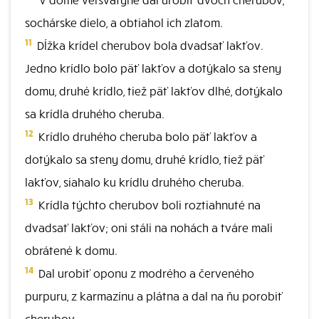
sochárske dielo, a obtiahol ich zlatom.
11
Dĺžka krídel cherubov bola dvadsať lakťov.
Jedno krídlo bolo päť lakťov a dotýkalo sa steny
domu, druhé krídlo, tiež päť lakťov dlhé, dotýkalo
sa krídla druhého cheruba.
12
Krídlo druhého cheruba bolo päť lakťov a
dotýkalo sa steny domu, druhé krídlo, tiež päť
lakťov, siahalo ku krídlu druhého cheruba.
13
Krídla týchto cherubov boli roztiahnuté na
dvadsať lakťov; oni stáli na nohách a tváre mali
obrátené k domu.
14
Dal urobiť oponu z modrého a červeného
purpuru, z karmazínu a plátna a dal na ňu porobiť
cherubov.