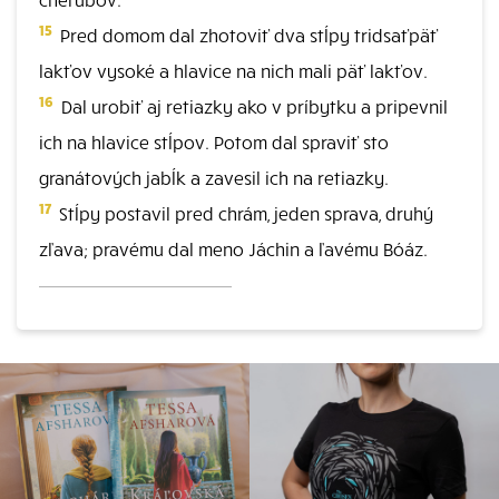
15
Pred domom dal zhotoviť dva stĺpy tridsaťpäť
lakťov vysoké a hlavice na nich mali päť lakťov.
16
Dal urobiť aj retiazky ako v príbytku a pripevnil
ich na hlavice stĺpov. Potom dal spraviť sto
granátových jabĺk a zavesil ich na retiazky.
17
Stĺpy postavil pred chrám, jeden sprava, druhý
zľava; pravému dal meno Jáchin a ľavému Bóáz.