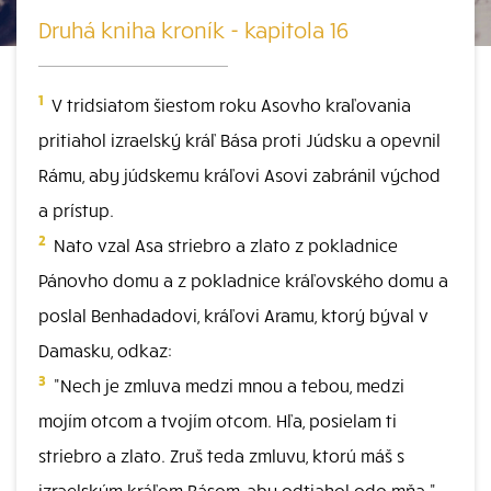
Druhá kniha kroník - kapitola 16
1
V tridsiatom šiestom roku Asovho kraľovania
pritiahol izraelský kráľ Bása proti Júdsku a opevnil
Rámu, aby júdskemu kráľovi Asovi zabránil východ
a prístup.
2
Nato vzal Asa striebro a zlato z pokladnice
Pánovho domu a z pokladnice kráľovského domu a
poslal Benhadadovi, kráľovi Aramu, ktorý býval v
Damasku, odkaz:
3
"Nech je zmluva medzi mnou a tebou, medzi
mojím otcom a tvojím otcom. Hľa, posielam ti
striebro a zlato. Zruš teda zmluvu, ktorú máš s
izraelským kráľom Básom, aby odtiahol odo mňa."