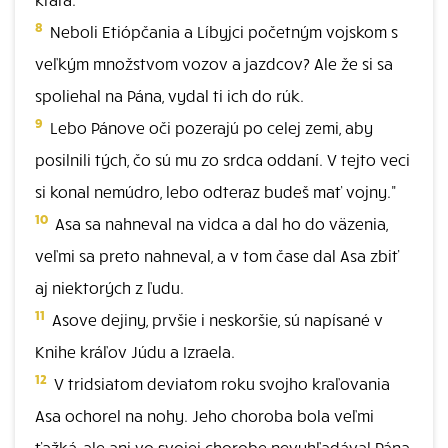
8
Neboli Etiópčania a Líbyjci početným vojskom s
veľkým množstvom vozov a jazdcov? Ale že si sa
spoliehal na Pána, vydal ti ich do rúk.
9
Lebo Pánove oči pozerajú po celej zemi, aby
posilnili tých, čo sú mu zo srdca oddaní. V tejto veci
si konal nemúdro, lebo odteraz budeš mať vojny."
10
Asa sa nahneval na vidca a dal ho do väzenia,
veľmi sa preto nahneval, a v tom čase dal Asa zbiť
aj niektorých z ľudu.
11
Asove dejiny, prvšie i neskoršie, sú napísané v
Knihe kráľov Júdu a Izraela.
12
V tridsiatom deviatom roku svojho kraľovania
Asa ochorel na nohy. Jeho choroba bola veľmi
ťažká, ale ani vo svojej chorobe nevyhľadával Pána,