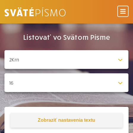
Listovať vo Svätom Písme
Zobraziť
nastavenia textu