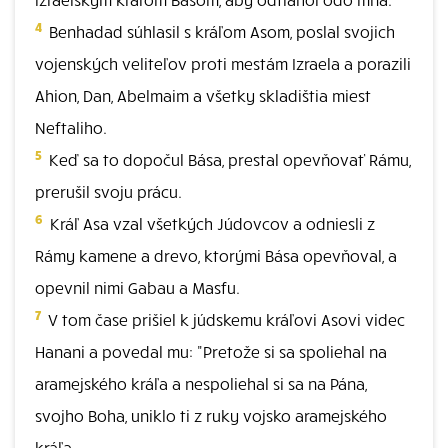
4
Benhadad súhlasil s kráľom Asom, poslal svojich
vojenských veliteľov proti mestám Izraela a porazili
Ahion, Dan, Abelmaim a všetky skladištia miest
Neftaliho.
5
Keď sa to dopočul Bása, prestal opevňovať Rámu,
prerušil svoju prácu.
6
Kráľ Asa vzal všetkých Júdovcov a odniesli z
Rámy kamene a drevo, ktorými Bása opevňoval, a
opevnil nimi Gabau a Masfu.
7
V tom čase prišiel k júdskemu kráľovi Asovi videc
Hanani a povedal mu: "Pretože si sa spoliehal na
aramejského kráľa a nespoliehal si sa na Pána,
svojho Boha, uniklo ti z ruky vojsko aramejského
kráľa.