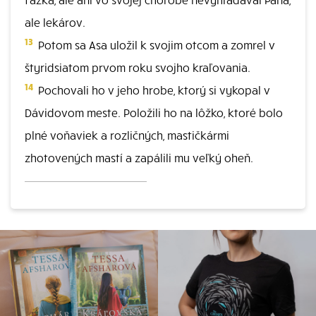
ale lekárov.
13
Potom sa Asa uložil k svojim otcom a zomrel v
štyridsiatom prvom roku svojho kraľovania.
14
Pochovali ho v jeho hrobe, ktorý si vykopal v
Dávidovom meste. Položili ho na lôžko, ktoré bolo
plné voňaviek a rozličných, mastičkármi
zhotovených mastí a zapálili mu veľký oheň.