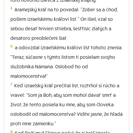
5
Aramejský kráľ na to povedal: "Zober sa a choď,
pošlem izraelskému kráľovi list." On išiel, vzal so
sebou desať hrivien striebra, šesťtisíc zlatých a
desatoro preoblečení šiat
6
a odovzdal izraelskému kráľovi list tohoto znenia:
"Teraz, súčasne s týmto listom ti posielam svojho
služobníka Námana. Osloboď ho od
malomocenstva!"
7
Keď izraelský kráľ prečítal list, roztrhol si rúcho a
vravel: "Som ja Boh, aby som mohol dávať smrť a
život, že tento posiela ku mne, aby som človeka
oslobodil od malomocenstva? Vidíte jasne, že hľadá
proti mne zámienku."
8
Keď Boží muž Elizeus počul, že si kráľ Izraela