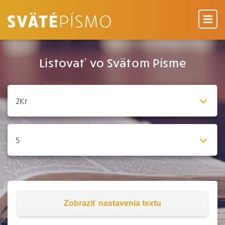
Listovať vo Svätom Písme
Zobraziť
nastavenia textu