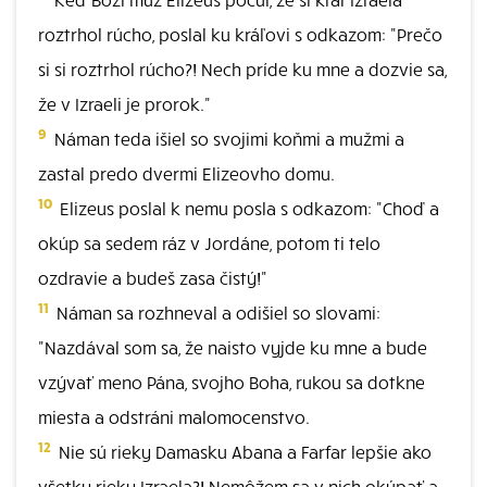
roztrhol rúcho, poslal ku kráľovi s odkazom: "Prečo
si si roztrhol rúcho?! Nech príde ku mne a dozvie sa,
že v Izraeli je prorok."
9
Náman teda išiel so svojimi koňmi a mužmi a
zastal predo dvermi Elizeovho domu.
10
Elizeus poslal k nemu posla s odkazom: "Choď a
okúp sa sedem ráz v Jordáne, potom ti telo
ozdravie a budeš zasa čistý!"
11
Náman sa rozhneval a odišiel so slovami:
"Nazdával som sa, že naisto vyjde ku mne a bude
vzývať meno Pána, svojho Boha, rukou sa dotkne
miesta a odstráni malomocenstvo.
12
Nie sú rieky Damasku Abana a Farfar lepšie ako
všetky rieky Izraela?! Nemôžem sa v nich okúpať a