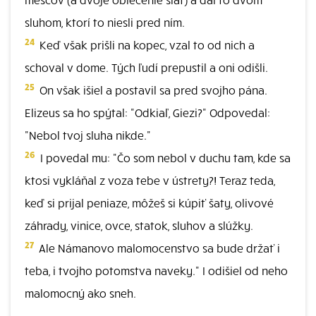
sluhom, ktorí to niesli pred ním.
24
Keď však prišli na kopec, vzal to od nich a
schoval v dome. Tých ľudí prepustil a oni odišli.
25
On však išiel a postavil sa pred svojho pána.
Elizeus sa ho spýtal: "Odkiaľ, Giezi?" Odpovedal:
"Nebol tvoj sluha nikde."
26
I povedal mu: "Čo som nebol v duchu tam, kde sa
ktosi vykláňal z voza tebe v ústrety?! Teraz teda,
keď si prijal peniaze, môžeš si kúpiť šaty, olivové
záhrady, vinice, ovce, statok, sluhov a slúžky.
27
Ale Námanovo malomocenstvo sa bude držať i
teba, i tvojho potomstva naveky." I odišiel od neho
malomocný ako sneh.