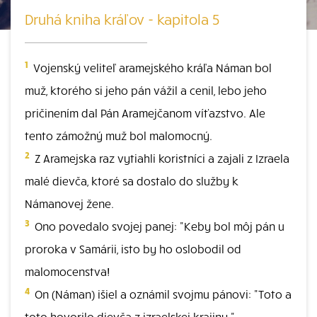
Druhá kniha kráľov - kapitola 5
1
Vojenský veliteľ aramejského kráľa Náman bol
muž, ktorého si jeho pán vážil a cenil, lebo jeho
pričinením dal Pán Aramejčanom víťazstvo. Ale
tento zámožný muž bol malomocný.
2
Z Aramejska raz vytiahli koristníci a zajali z Izraela
malé dievča, ktoré sa dostalo do služby k
Námanovej žene.
3
Ono povedalo svojej panej: "Keby bol môj pán u
proroka v Samárii, isto by ho oslobodil od
malomocenstva!
4
On (Náman) išiel a oznámil svojmu pánovi: "Toto a
toto hovorilo dievča z izraelskej krajiny."