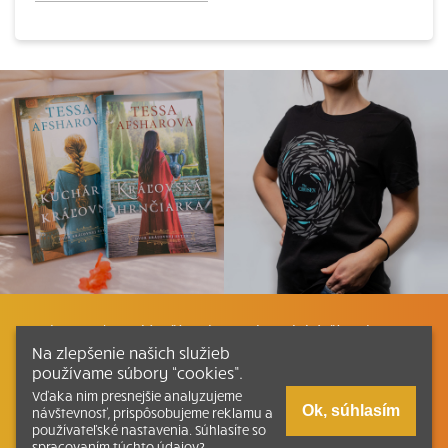
Listovať
Plán čítania
Liturgické čítania
Na zlepšenie našich služieb
používame súbory “cookies”.
Kontakt
Ako čítať bibliu
Katechizmus
Vďaka nim presnejšie analyzujeme
Ok, súhlasím
návštevnosť, prispôsobujeme reklamu a
používateľské nastavenia. Súhlasíte so
Tlačená verzia Písma
spracovaním týchto údajov?