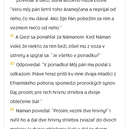
"Veru môj pán šetril toho Aramejčana a neprijal od
neho, čo mu dával. Ako žije Pán, pobežím za ním a
vezmem niečo od neho."
21
A Giezi sa ponáhľal za Námanom. Keď Náman
videl, že niekto za ním beží, zišiel mu z voza v
ústrety a spýtal sa: "Je všetko v poriadku?"
22
Odpovedal: "V poriadku! Môj pán ma poslal s
odkazom: Práve teraz prišli ku mne dvaja mladíci z
Efraimského pohoria, spomedzi prorockých synov.
Daj, prosím, pre nich hrivnu striebra a dvoje
oblečenie šiat."
23
Náman povedal: "Prosím, vezmi dve hrivny!" I
nútil ho a dal dve hrivny striebra zviazať do dvoch
mešcov (a dvoje oblečenie šiat) a dal to dvom