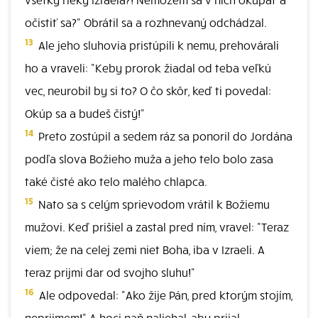
očistiť sa?" Obrátil sa a rozhnevaný odchádzal.
13
Ale jeho sluhovia pristúpili k nemu, prehovárali
ho a vraveli: "Keby prorok žiadal od teba veľkú
vec, neurobil by si to? O čo skôr, keď ti povedal:
Okúp sa a budeš čistý!"
14
Preto zostúpil a sedem ráz sa ponoril do Jordána
podľa slova Božieho muža a jeho telo bolo zasa
také čisté ako telo malého chlapca.
15
Nato sa s celým sprievodom vrátil k Božiemu
mužovi. Keď prišiel a zastal pred ním, vravel: "Teraz
viem; že na celej zemi niet Boha, iba v Izraeli. A
teraz prijmi dar od svojho sluhu!"
16
Ale odpovedal: "Ako žije Pán, pred ktorým stojím,
neprijmem!" A hoci naň naliehal, aby prijal,