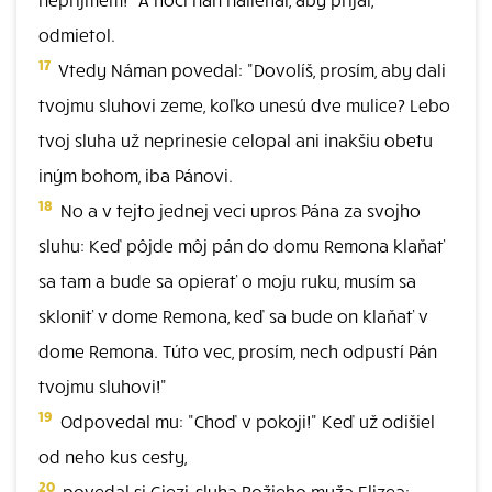
odmietol.
17
Vtedy Náman povedal: "Dovolíš, prosím, aby dali
tvojmu sluhovi zeme, koľko unesú dve mulice? Lebo
tvoj sluha už neprinesie celopal ani inakšiu obetu
iným bohom, iba Pánovi.
18
No a v tejto jednej veci upros Pána za svojho
sluhu: Keď pôjde môj pán do domu Remona klaňať
sa tam a bude sa opierať o moju ruku, musím sa
skloniť v dome Remona, keď sa bude on klaňať v
dome Remona. Túto vec, prosím, nech odpustí Pán
tvojmu sluhovi!"
19
Odpovedal mu: "Choď v pokoji!" Keď už odišiel
od neho kus cesty,
20
povedal si Giezi, sluha Božieho muža Elizea: