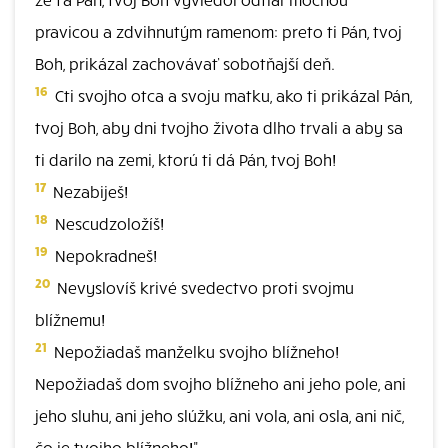
pravicou a zdvihnutým ramenom: preto ti Pán, tvoj
Boh, prikázal zachovávať sobotňajší deň.
16
Cti svojho otca a svoju matku, ako ti prikázal Pán,
tvoj Boh, aby dni tvojho života dlho trvali a aby sa
ti darilo na zemi, ktorú ti dá Pán, tvoj Boh!
17
Nezabiješ!
18
Nescudzoložíš!
19
Nepokradneš!
20
Nevyslovíš krivé svedectvo proti svojmu
blížnemu!
21
Nepožiadaš manželku svojho blížneho!
Nepožiadaš dom svojho blížneho ani jeho pole, ani
jeho sluhu, ani jeho slúžku, ani vola, ani osla, ani nič,
čo je tvojho blížneho!" -