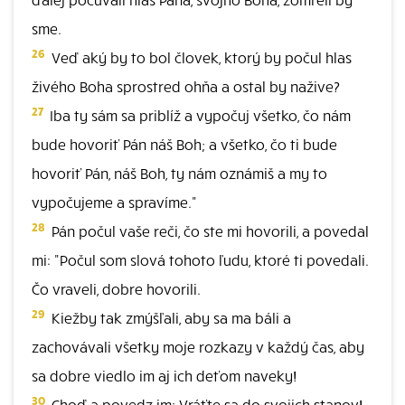
sme.
26
Veď aký by to bol človek, ktorý by počul hlas
živého Boha sprostred ohňa a ostal by nažive?
27
Iba ty sám sa priblíž a vypočuj všetko, čo nám
bude hovoriť Pán náš Boh; a všetko, čo ti bude
hovoriť Pán, náš Boh, ty nám oznámiš a my to
vypočujeme a spravíme."
28
Pán počul vaše reči, čo ste mi hovorili, a povedal
mi: "Počul som slová tohoto ľudu, ktoré ti povedali.
Čo vraveli, dobre hovorili.
29
Kiežby tak zmýšľali, aby sa ma báli a
zachovávali všetky moje rozkazy v každý čas, aby
sa dobre viedlo im aj ich deťom naveky!
30
Choď a povedz im: Vráťte sa do svojich stanov!