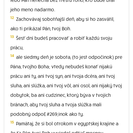
jeho meno nadarmo.
12
Zachovávaj sobotňajší deň, aby si ho zasvätil,
ako ti prikázal Pán, tvoj Boh.
13
Šesť dní budeš pracovať a robiť každú svoju
prácu,
14
ale siedmy deň je sobota, (to jest odpočinok) pre
Pána, tvojho Boha; vtedy nebudeš konať nijakú
prácu ani ty, ani tvoj syn, ani tvoja dcéra, ani tvoj
sluha, ani slúžka, ani tvoj vôl, ani osol, ani nijaký tvoj
dobytok, ba ani cudzinec, ktorý býva v tvojich
bránach, aby tvoj sluha a tvoja slúžka mali
podobný odpo&#269;inok ako ty.
15
Pamätaj, že si bol otrokom v egyptskej krajine a
že ťa Pán, tvoj Boh vyviedol odtiaľ mocnou