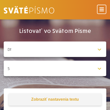
Listovať vo Svätom Písme
Zobraziť
nastavenia textu