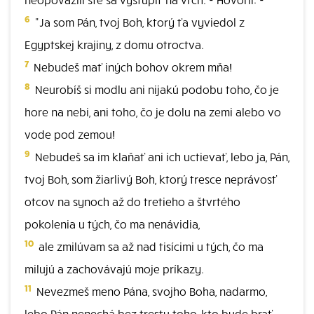
6
"Ja som Pán, tvoj Boh, ktorý ťa vyviedol z
Egyptskej krajiny, z domu otroctva.
7
Nebudeš mať iných bohov okrem mňa!
8
Neurobíš si modlu ani nijakú podobu toho, čo je
hore na nebi, ani toho, čo je dolu na zemi alebo vo
vode pod zemou!
9
Nebudeš sa im klaňať ani ich uctievať, lebo ja, Pán,
tvoj Boh, som žiarlivý Boh, ktorý tresce neprávosť
otcov na synoch až do tretieho a štvrtého
pokolenia u tých, čo ma nenávidia,
10
ale zmilúvam sa až nad tisícimi u tých, čo ma
milujú a zachovávajú moje príkazy.
11
Nevezmeš meno Pána, svojho Boha, nadarmo,
lebo Pán nenechá bez trestu toho, kto bude brať