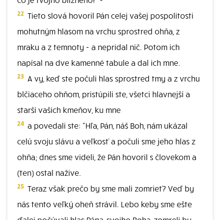
22
Tieto slová hovoril Pán celej vašej pospolitosti
mohutným hlasom na vrchu sprostred ohňa, z
mraku a z temnoty - a nepridal nič. Potom ich
napísal na dve kamenné tabule a dal ich mne.
23
A vy, keď ste počuli hlas sprostred tmy a z vrchu
blčiaceho ohňom, pristúpili ste, všetci hlavnejší a
starší vašich kmeňov, ku mne
24
a povedali ste: "Hľa, Pán, náš Boh, nám ukázal
celú svoju slávu a veľkosť a počuli sme jeho hlas z
ohňa; dnes sme videli, že Pán hovoril s človekom a
(ten) ostal nažive.
25
Teraz však prečo by sme mali zomrieť? Veď by
nás tento veľký oheň strávil. Lebo keby sme ešte
ďalej počúvali hlas Pána, svojho Boha, zomreli by