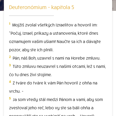
Deuteronómium - kapitola 5
1
Mojžiš zvolal všetkých Izraelitov a hovoril im:
"Počuj, Izrael, príkazy a ustanovenia, ktoré dnes
oznamujem vašim ušiam! Naučte sa ich a dávajte
pozor, aby ste ich plnili.
2
Pán, náš Boh, uzavrel s nami na Horebe zmluvu.
3
Túto zmluvu neuzavrel s našimi otcami, lež s nami,
čo tu dnes živí stojíme.
4
Z tváre do tváre k vám Pán hovoril z ohňa na
vrchu. -
5
Ja som vtedy stál medzi Pánom a vami, aby som
zvestoval jeho reč, lebo vy ste sa báli ohňa a
neopovážili ste sa vystúpiť na vrch. - Hovoril: -