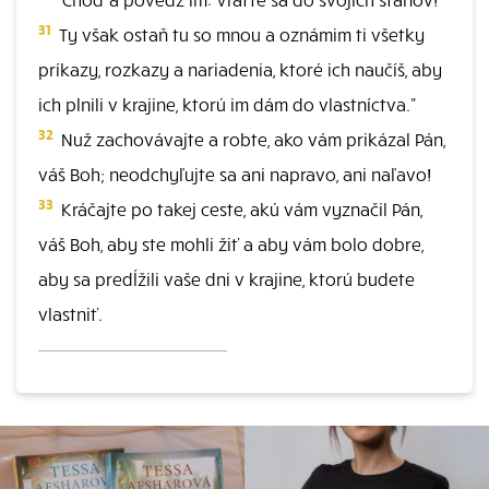
31
Ty však ostaň tu so mnou a oznámim ti všetky
príkazy, rozkazy a nariadenia, ktoré ich naučíš, aby
ich plnili v krajine, ktorú im dám do vlastníctva."
32
Nuž zachovávajte a robte, ako vám prikázal Pán,
váš Boh; neodchyľujte sa ani napravo, ani naľavo!
33
Kráčajte po takej ceste, akú vám vyznačil Pán,
váš Boh, aby ste mohli žiť a aby vám bolo dobre,
aby sa predĺžili vaše dni v krajine, ktorú budete
vlastniť.