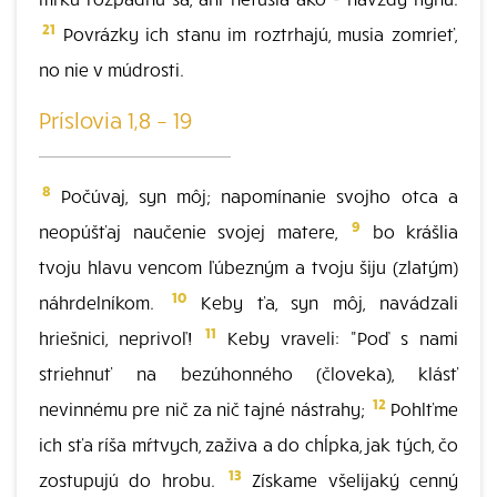
21
Povrázky ich stanu im roztrhajú, musia zomrieť,
no nie v múdrosti.
Príslovia 1,8 – 19
8
Počúvaj, syn môj; napomínanie svojho otca a
9
neopúšťaj naučenie svojej matere,
bo krášlia
tvoju hlavu vencom ľúbezným a tvoju šiju (zlatým)
10
náhrdelníkom.
Keby ťa, syn môj, navádzali
11
hriešnici, neprivoľ!
Keby vraveli: "Poď s nami
striehnuť na bezúhonného (človeka), klásť
12
nevinnému pre nič za nič tajné nástrahy;
Pohlťme
ich sťa ríša mŕtvych, zaživa a do chĺpka, jak tých, čo
13
zostupujú do hrobu.
Získame všelijaký cenný