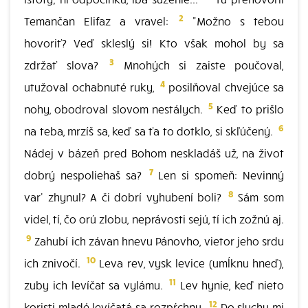
2
Temančan Elifaz a vravel:
"Možno s tebou
hovoriť? Veď skleslý si! Kto však mohol by sa
3
zdržať slova?
Mnohých si zaiste poučoval,
4
utužoval ochabnuté ruky,
posilňoval chvejúce sa
5
nohy, obodroval slovom nestálych.
Keď to prišlo
6
na teba, mrzíš sa, keď sa ťa to dotklo, si skľúčený.
Nádej v bázeň pred Bohom neskladáš už, na život
7
dobrý nespoliehaš sa?
Len si spomeň: Nevinný
8
var' zhynul? A či dobrí vyhubení boli?
Sám som
videl, tí, čo orú zlobu, neprávosti sejú, tí ich zožnú aj.
9
Zahubí ich závan hnevu Pánovho, vietor jeho srdu
10
ich znivočí.
Leva rev, vysk levice (umĺknu hneď),
11
zuby ich levíčat sa vylámu.
Lev hynie, keď nieto
12
koristi mladé levíčatá sa rozpŕchnu.
Do sluchu mi