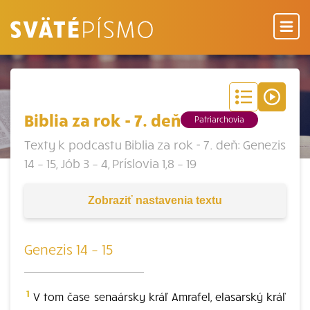
Biblia za rok - 7. deň
Patriarchovia
Texty k podcastu Biblia za rok - 7. deň: Genezis
14 – 15, Jób 3 – 4, Príslovia 1,8 – 19
Zobraziť
nastavenia textu
Genezis 14 – 15
1
V tom čase senaársky kráľ Amrafel, elasarský kráľ