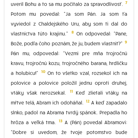
7
uveril Bohu a to sa mu počítalo za spravodlivosť.
Potom mu povedal: "Ja som Pán. Ja som ťa
vyviedol z Chaldejského Uru, aby som ti dal do
8
vlastníctva túto krajinu."
On odpovedal: "Pane,
9
Bože, podľa čoho poznám, že ju, budem vlastniť?"
Pán mu, odpovedal: "Vezmi pre mňa trojročnú
kravu, trojročnú kozu, trojročného barana, hrdličku
10
a holubicu!"
On to všetko vzal, rozsekol ich na
polovice a polovice položil jednu oproti druhej,
11
vtáky však nerozsekal.
Keď zlietali vtáky na
12
mŕtve telá, Abram ich odoháňal.
A keď zapadalo
slnko, padol na Abrama tvrdý spánok. Prepadla ho
13
hrôza a veľká tma.
A (Pán) povedal Abramovi:
"Dobre si uvedom, že tvoje potomstvo bude