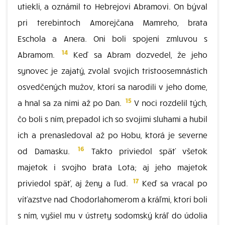
utiekli, a oznámil to Hebrejovi Abramovi. On býval
pri terebintoch Amorejčana Mamreho, brata
Eschola a Anera. Oni boli spojení zmluvou s
14
Abramom.
Keď sa Abram dozvedel, že jeho
synovec je zajatý, zvolal svojich tristoosemnástich
osvedčených mužov, ktorí sa narodili v jeho dome,
15
a hnal sa za nimi až po Dan.
V noci rozdelil tých,
čo boli s ním, prepadol ich so svojimi sluhami a hubil
ich a prenasledoval až po Hobu, ktorá je severne
16
od Damasku.
Takto priviedol späť všetok
majetok i svojho brata Lota; aj jeho majetok
17
priviedol späť, aj ženy a ľud.
Keď sa vracal po
víťazstve nad Chodorlahomerom a kráľmi, ktorí boli
s ním, vyšiel mu v ústrety sodomský kráľ do údolia