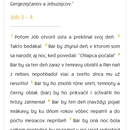
Gergezejčanov a Jebuzejcov."
Jób 3 – 4
1
2
Potom Jób otvoril ústa a preklínal svoj deň:
3
Takto bedákal:
Bár by zhynul deň, v ktorom som
4
sa narodil, aj noc, keď povedali: "Chlapca počala!"
Bár by sa ten deň zaraz v temravy obrátil a Pán naň
z nebies nepohliadol viac a svetlo slnca mu už
5
nesvitlo!
Bár by ho zmohli tône smrti, temnoty a
čierny oblak (bár) by ho prikvačil i schvátili ho
6
hrôzy zatmenia!
Bár by ten deň (navždy) pojali
mrákavy, by ku dňom rokov vôbec nepatril a do
7
počtu mesiacov neprišiel!
Bár by oná noc bola
celkom neplodná, by nezaznel v nej jasot radostný!