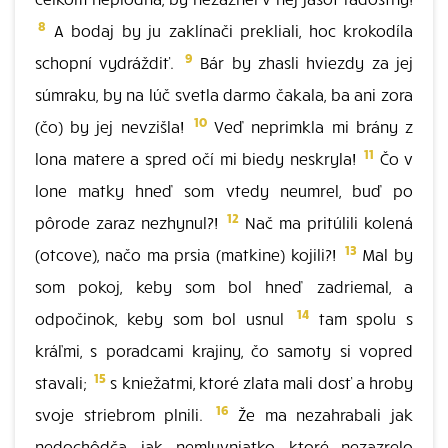
8
A bodaj by ju zaklínači prekliali, hoc krokodíla
9
schopní vydráždiť.
Bár by zhasli hviezdy za jej
súmraku, by na lúč svetla darmo čakala, ba ani zora
10
(čo) by jej nevzišla!
Veď neprimkla mi brány z
11
lona matere a spred očí mi biedy neskryla!
Čo v
lone matky hneď som vtedy neumrel, buď po
12
pôrode zaraz nezhynul?!
Nač ma pritúlili kolená
13
(otcove), načo ma prsia (matkine) kojili?!
Mal by
som pokoj, keby som bol hneď zadriemal, a
14
odpočinok, keby som bol usnul
tam spolu s
kráľmi, s poradcami krajiny, čo samoty si vopred
15
stavali;
s kniežatmi, ktoré zlata mali dosť a hroby
16
svoje striebrom plnili.
Že ma nezahrabali jak
nedochôdča, jak nemluvniatko, ktoré nezazrelo