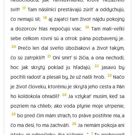
17
svit!
Tam násilníci prestávajú zúriť a oddychujú,
18
čo nemajú síl;
aj zajatci tam život nájdu pokojný
19
a dozorcov hlas nepočujú viac.
Tam malí-veľkí
sebe celkom rovní sú a otrok pána pozbavený je.
20
Prečo len dal svetlo úbožiakovi a život takým,
21
čo sú zatrpklí?!
Oni smrť si žičia, a ona nechodí,
22
hoc jak skrytý poklad ju hľadajú;
jasavú by
23
pocítili radosť a plesali by, že už našli hrob.
Načo
je život človeku, ktorému je skrytá jeho cesta a Pán
24
ho koldokola ohradil?
Ja vzlykať musím, keď sa
pozriem na chlieb; ako voda plynie moje utrpenie,
25
bo pred čím mám strach, to práve postihne ma, a
26
čo ma desí, to ma zachváti.
Ja nemám pokoja ani
1
istoty; ni odpočinku, iba súženie..."
Tu prehovoril