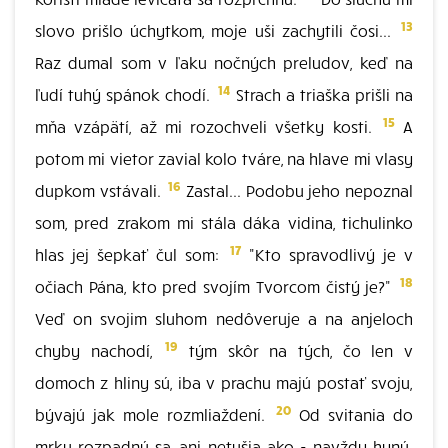
13
slovo prišlo úchytkom, moje uši zachytili čosi...
Raz dumal som v ľaku nočných preludov, keď na
14
ľudí tuhý spánok chodí.
Strach a triaška prišli na
15
mňa vzápätí, až mi rozochveli všetky kosti.
A
potom mi vietor zavial kolo tváre, na hlave mi vlasy
16
dupkom vstávali.
Zastal... Podobu jeho nepoznal
som, pred zrakom mi stála dáka vidina, tichulinko
17
hlas jej šepkať čul som:
"Kto spravodlivý je v
18
očiach Pána, kto pred svojím Tvorcom čistý je?"
Veď on svojim sluhom nedôveruje a na anjeloch
19
chyby nachodí,
tým skôr na tých, čo len v
domoch z hliny sú, iba v prachu majú postať svoju,
20
bývajú jak mole rozmliaždení.
Od svitania do
mrku rozpadnú sa, ani netušia ako - navždy hynú.