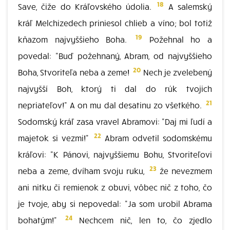
18
Save, čiže do Kráľovského údolia.
A salemský
kráľ Melchizedech priniesol chlieb a víno; bol totiž
19
kňazom najvyššieho Boha.
Požehnal ho a
povedal: "Buď požehnaný, Abram, od najvyššieho
20
Boha, Stvoriteľa neba a zeme!
Nech je zvelebený
najvyšší Boh, ktorý ti dal do rúk tvojich
21
nepriateľov!" A on mu dal desatinu zo všetkého.
Sodomský kráľ zasa vravel Abramovi: "Daj mi ľudí a
22
majetok si vezmi!"
Abram odvetil sodomskému
kráľovi: "K Pánovi, najvyššiemu Bohu, Stvoriteľovi
23
neba a zeme, dvíham svoju ruku,
že nevezmem
ani nitku či remienok z obuvi, vôbec nič z toho, čo
je tvoje, aby si nepovedal: "Ja som urobil Abrama
24
bohatým!"
Nechcem nič, len to, čo zjedlo