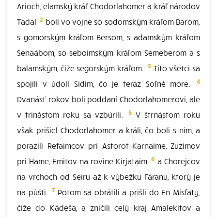
Arioch, elamský kráľ Chodorlahomer a kráľ národov
2
Tadal
boli vo vojne so sodomským kráľom Barom,
s gomorským kráľom Bersom, s adamským kráľom
Senaábom, so seboimským kráľom Semeberom a s
3
balamským, čiže segorským kráľom.
Títo všetci sa
4
spojili v údolí Sidim, čo je teraz Soľné more.
Dvanásť rokov boli poddaní Chodorlahomerovi, ale
5
v trinástom roku sa vzbúrili.
V štrnástom roku
však prišiel Chodorlahomer a králi, čo boli s ním, a
porazili Refaimcov pri Astorot-Karnaime, Zuzimov
6
pri Hame, Emitov na rovine Kirjataim
a Chorejcov
na vrchoch od Seiru až k výbežku Fáranu, ktorý je
7
na púšti.
Potom sa obrátili a prišli do En Misfaty,
čiže do Kádeša, a zničili celý kraj Amalekitov a