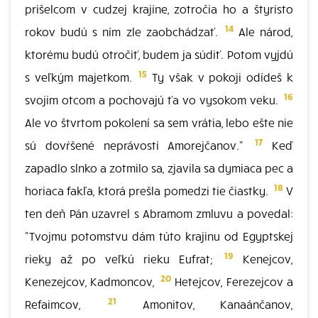
prišelcom v cudzej krajine, zotročia ho a štyristo
14
rokov budú s ním zle zaobchádzať.
Ale národ,
ktorému budú otročiť, budem ja súdiť. Potom vyjdú
15
s veľkým majetkom.
Ty však v pokoji odídeš k
16
svojim otcom a pochovajú ťa vo vysokom veku.
Ale vo štvrtom pokolení sa sem vrátia, lebo ešte nie
17
sú dovŕšené neprávosti Amorejčanov."
Keď
zapadlo slnko a zotmilo sa, zjavila sa dymiaca pec a
18
horiaca fakľa, ktorá prešla pomedzi tie čiastky.
V
ten deň Pán uzavrel s Abramom zmluvu a povedal:
"Tvojmu potomstvu dám túto krajinu od Egyptskej
19
rieky až po veľkú rieku Eufrat;
Kenejcov,
20
Kenezejcov, Kadmoncov,
Hetejcov, Ferezejcov a
21
Refaimcov,
Amonitov, Kanaánčanov,