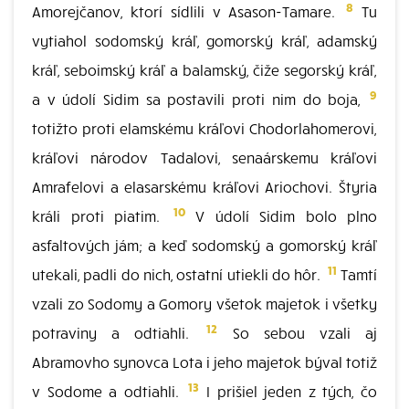
8
Amorejčanov, ktorí sídlili v Asason-Tamare.
Tu
vytiahol sodomský kráľ, gomorský kráľ, adamský
kráľ, seboimský kráľ a balamský, čiže segorský kráľ,
9
a v údolí Sidim sa postavili proti nim do boja,
totižto proti elamskému kráľovi Chodorlahomerovi,
kráľovi národov Tadalovi, senaárskemu kráľovi
Amrafelovi a elasarskému kráľovi Ariochovi. Štyria
10
králi proti piatim.
V údolí Sidim bolo plno
asfaltových jám; a keď sodomský a gomorský kráľ
11
utekali, padli do nich, ostatní utiekli do hôr.
Tamtí
vzali zo Sodomy a Gomory všetok majetok i všetky
12
potraviny a odtiahli.
So sebou vzali aj
Abramovho synovca Lota i jeho majetok býval totiž
13
v Sodome a odtiahli.
I prišiel jeden z tých, čo