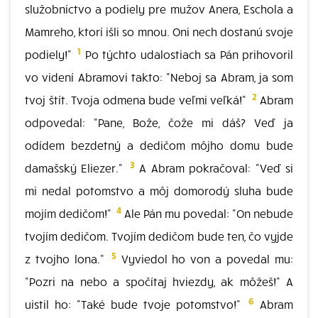
služobníctvo a podiely pre mužov Anera, Eschola a
Mamreho, ktorí išli so mnou. Oni nech dostanú svoje
1
podiely!"
Po týchto udalostiach sa Pán prihovoril
vo videní Abramovi takto: "Neboj sa Abram, ja som
2
tvoj štít. Tvoja odmena bude veľmi veľká!"
Abram
odpovedal: "Pane, Bože, čože mi dáš? Veď ja
odídem bezdetný a dedičom môjho domu bude
3
damašský Eliezer."
A Abram pokračoval: "Veď si
mi nedal potomstvo a môj domorodý sluha bude
4
mojím dedičom!"
Ale Pán mu povedal: "On nebude
tvojím dedičom. Tvojím dedičom bude ten, čo vyjde
5
z tvojho lona."
Vyviedol ho von a povedal mu:
"Pozri na nebo a spočítaj hviezdy, ak môžeš!" A
6
uistil ho: "Také bude tvoje potomstvo!"
Abram