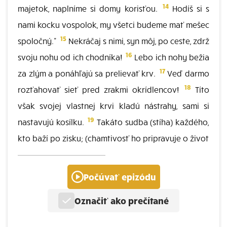
14
majetok, naplníme si domy korisťou.
Hodíš si s
nami kocku vospolok, my všetci budeme mať mešec
15
spoločný."
Nekráčaj s nimi, syn môj, po ceste, zdrž
16
svoju nohu od ich chodníka!
Lebo ich nohy bežia
17
za zlým a ponáhľajú sa prelievať krv.
Veď darmo
18
rozťahovať sieť pred zrakmi okrídlencov!
Títo
však svojej vlastnej krvi kladú nástrahy, sami si
19
nastavujú kosílku.
Takáto sudba (stíha) každého,
kto baží po zisku; (chamtivosť ho pripravuje o život
Počúvať epizódu
Označiť ako prečítané