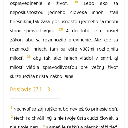
19
ospravedlnenie a život.
Lebo ako sa
neposlušnosťou jedného človeka mnohí stali
hriešnikmi, tak zasa poslušnosťou jedného sa mnohí
20
stanú spravodlivými.
A do toho ešte prišiel
zákon, aby sa rozmnožilo previnenie. Ale kde sa
rozmnožil hriech, tam sa ešte väčšmi rozhojnila
21
milosť,
aby tak, ako hriech vládol v smrti, aj
milosť vládla spravodlivosťou pre večný život
skrze Ježiša Krista, nášho Pána.
Príslovia 27,1 – 3
1
Nechváľ sa zajtrajškom, bo nevieš, čo prinesie deň.
2
Nech ťa chváli iný, a nie tvoje ústa cudzí človek, a
3
nie tvoje pery!
Kameň je ťažký a piesok váži tiež,