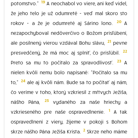
19
potomstvo."
A neochabol vo viere, ani keď videl,
že jeho telo je už odumreté - veď mal skoro sto
20
rokov - a že je odumreté aj Sárino lono.
A
nezapochyboval nedôverčivo o Božom prisľúbení,
21
ale posilnený vierou vzdával Bohu slávu,
pevne
22
presvedčený, že má moc aj splniť, čo prisľúbil.
23
Preto sa mu to počítalo za spravodlivosť.
A
nielen kvôli nemu bolo napísané: "Počítalo sa mu
24
to,"
ale aj kvôli nám. Bude sa to počítať aj nám,
čo veríme v toho, ktorý vzkriesil z mŕtvych Ježiša,
25
nášho Pána,
vydaného za naše hriechy a
1
vzkrieseného pre naše ospravedlnenie.
A tak
ospravedlnení z viery, žijeme v pokoji s Bohom
2
skrze nášho Pána Ježiša Krista.
Skrze neho máme