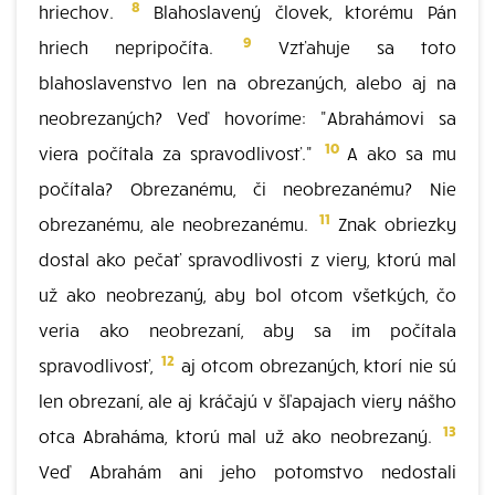
8
hriechov.
Blahoslavený človek, ktorému Pán
9
hriech nepripočíta.
Vzťahuje sa toto
blahoslavenstvo len na obrezaných, alebo aj na
neobrezaných? Veď hovoríme: "Abrahámovi sa
10
viera počítala za spravodlivosť."
A ako sa mu
počítala? Obrezanému, či neobrezanému? Nie
11
obrezanému, ale neobrezanému.
Znak obriezky
dostal ako pečať spravodlivosti z viery, ktorú mal
už ako neobrezaný, aby bol otcom všetkých, čo
veria ako neobrezaní, aby sa im počítala
12
spravodlivosť,
aj otcom obrezaných, ktorí nie sú
len obrezaní, ale aj kráčajú v šľapajach viery nášho
13
otca Abraháma, ktorú mal už ako neobrezaný.
Veď Abrahám ani jeho potomstvo nedostali