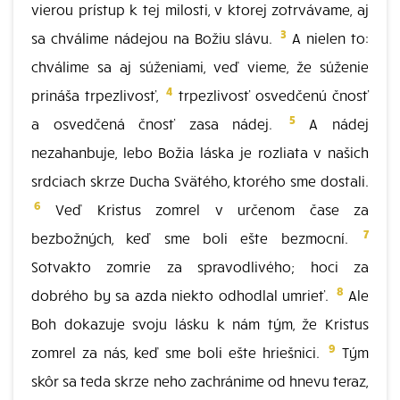
vierou prístup k tej milosti, v ktorej zotrvávame, aj
3
sa chválime nádejou na Božiu slávu.
A nielen to:
chválime sa aj súženiami, veď vieme, že súženie
4
prináša trpezlivosť,
trpezlivosť osvedčenú čnosť
5
a osvedčená čnosť zasa nádej.
A nádej
nezahanbuje, lebo Božia láska je rozliata v našich
srdciach skrze Ducha Svätého, ktorého sme dostali.
6
Veď Kristus zomrel v určenom čase za
7
bezbožných, keď sme boli ešte bezmocní.
Sotvakto zomrie za spravodlivého; hoci za
8
dobrého by sa azda niekto odhodlal umrieť.
Ale
Boh dokazuje svoju lásku k nám tým, že Kristus
9
zomrel za nás, keď sme boli ešte hriešnici.
Tým
skôr sa teda skrze neho zachránime od hnevu teraz,