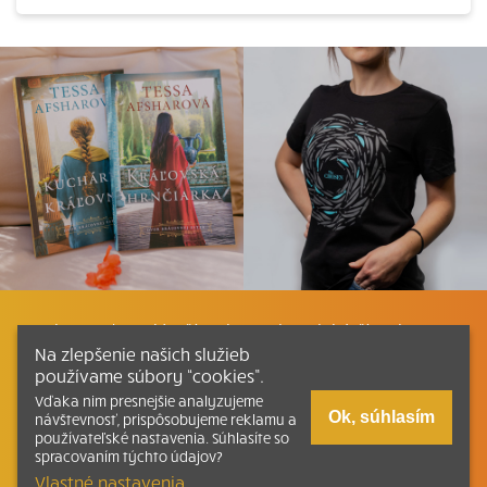
Listovať
Plán čítania
Liturgické čítania
Na zlepšenie našich služieb
používame súbory “cookies”.
Kontakt
Ako čítať bibliu
Katechizmus
Vďaka nim presnejšie analyzujeme
Ok, súhlasím
návštevnosť, prispôsobujeme reklamu a
používateľské nastavenia. Súhlasíte so
Tlačená verzia Písma
spracovaním týchto údajov?
© 2026 svatepismo.sk |
Všetky práva vyhradené
| Táto stránka
Vlastné nastavenia.