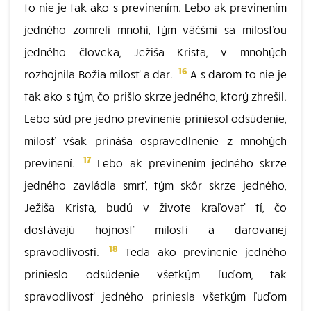
to nie je tak ako s previnením. Lebo ak previnením
jedného zomreli mnohí, tým väčšmi sa milosťou
jedného človeka, Ježiša Krista, v mnohých
16
rozhojnila Božia milosť a dar.
A s darom to nie je
tak ako s tým, čo prišlo skrze jedného, ktorý zhrešil.
Lebo súd pre jedno previnenie priniesol odsúdenie,
milosť však prináša ospravedlnenie z mnohých
17
previnení.
Lebo ak previnením jedného skrze
jedného zavládla smrť, tým skôr skrze jedného,
Ježiša Krista, budú v živote kraľovať tí, čo
dostávajú hojnosť milosti a darovanej
18
spravodlivosti.
Teda ako previnenie jedného
prinieslo odsúdenie všetkým ľuďom, tak
spravodlivosť jedného priniesla všetkým ľuďom