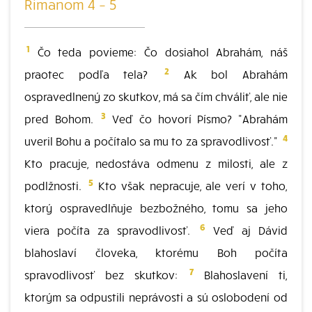
Rimanom 4 – 5
1
Čo teda povieme: Čo dosiahol Abrahám, náš
2
praotec podľa tela?
Ak bol Abrahám
ospravedlnený zo skutkov, má sa čím chváliť, ale nie
3
pred Bohom.
Veď čo hovorí Písmo? "Abrahám
4
uveril Bohu a počítalo sa mu to za spravodlivosť."
Kto pracuje, nedostáva odmenu z milosti, ale z
5
podlžnosti.
Kto však nepracuje, ale verí v toho,
ktorý ospravedlňuje bezbožného, tomu sa jeho
6
viera počíta za spravodlivosť.
Veď aj Dávid
blahoslaví človeka, ktorému Boh počíta
7
spravodlivosť bez skutkov:
Blahoslavení ti,
ktorým sa odpustili neprávosti a sú oslobodení od