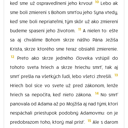
10
keď sme už ospravedlnení jeho krvou!
Lebo ak
sme boli zmierení s Bohom smrťou jeho Syna vtedy,
keď sme boli nepriateľmi, tým skôr už ako zmierení
11
budeme spasení jeho životom.
A nielen to: ešte
sa aj chválime Bohom skrze nášho Pána Ježiša
Krista, skrze ktorého sme teraz obsiahli zmierenie.
12
Preto ako skrze jedného človeka vstúpil do
tohoto sveta hriech a skrze hriechu smrť, tak aj
13
smrť prešla na všetkých ľudí, lebo všetci zhrešili.
Hriech bol síce vo svete už pred zákonom, lenže
14
hriech sa nepočíta, keď nieto zákona.
No smrť
panovala od Adama až po Mojžiša aj nad tými, ktorí
nespáchali priestupok podobný Adamovmu: on je
15
predobrazom toho, ktorý mal prísť.
Ale s darom