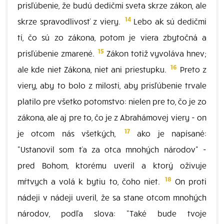
prisľúbenie, že budú dedičmi sveta skrze zákon, ale
14
skrze spravodlivosť z viery.
Lebo ak sú dedičmi
tí, čo sú zo zákona, potom je viera zbytočná a
15
prisľúbenie zmarené.
Zákon totiž vyvoláva hnev;
16
ale kde niet Zákona, niet ani priestupku.
Preto z
viery, aby to bolo z milosti, aby prisľúbenie trvale
platilo pre všetko potomstvo: nielen pre to, čo je zo
zákona, ale aj pre to, čo je z Abrahámovej viery - on
17
je otcom nás všetkých,
ako je napísané:
"Ustanovil som ťa za otca mnohých národov" -
pred Bohom, ktorému uveril a ktorý oživuje
18
mŕtvych a volá k bytiu to, čoho niet.
On proti
nádeji v nádeji uveril, že sa stane otcom mnohých
národov, podľa slova: "Také bude tvoje