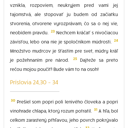
vznikla, rozpoviem, neukryjem pred vami jej
tajomstvá, ale stopovať ju budem od začiatku
stvorenia, otvorene vyrozprávam, čo sa o nej vie,
23
neobídem pravdu.
Nechcem kráčať s nivočiacou
24
závisťou, lebo ona nie je spoločníkom múdrosti.
Množstvo mudrcov je šťastím pre svet, múdry kráľ
25
je požehnaním pre národ.
Dajteže sa preto
rečou mojou poučiť! Bude vám to na osoh!
Príslovia 24,30 – 34
30
Prešiel som popri poli lenivého človeka a popri
31
vinohrade chlapa, ktorý rozum potratil.
A hľa, bol
celkom zarastený pŕhľavou, jeho povrch pokrývalo
32