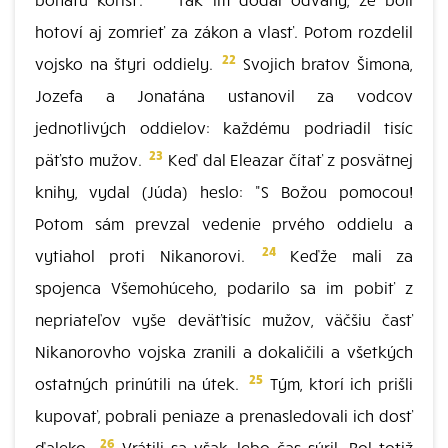
hotoví aj zomrieť za zákon a vlasť. Potom rozdelil
22
vojsko na štyri oddiely.
Svojich bratov Šimona,
Jozefa a Jonatána ustanovil za vodcov
jednotlivých oddielov: každému podriadil tisíc
23
päťsto mužov.
Keď dal Eleazar čítať z posvätnej
knihy, vydal (Júda) heslo: "S Božou pomocou!
Potom sám prevzal vedenie prvého oddielu a
24
vytiahol proti Nikanorovi.
Keďže mali za
spojenca Všemohúceho, podarilo sa im pobiť z
nepriateľov vyše deväťtisíc mužov, väčšiu časť
Nikanorovho vojska zranili a dokaličili a všetkých
25
ostatných prinútili na útek.
Tým, ktorí ich prišli
kupovať, pobrali peniaze a prenasledovali ich dosť
26
ďaleko.
Vrátili sa však, lebo čas súril. Bol totiž