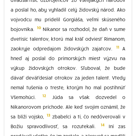
a poslal ho, aby vyhladil celý židovský národ. Ako
vojvodcu mu pridelil Gorgiáša, veľmi skúseného
10
bojovníka.
Nikanor sa rozhodol, že daň v sume
dvetisíc talentov, ktorú mal kráľ odviesť Rimanom,
11
zaokryje odpredajom židovských zajatcov.
A
hneď aj poslal do prímorských miest výzvu na
výkup židovských otrokov. Sľuboval, že bude
dávať deväťdesiat otrokov za jeden talent. Vtedy
nemal tušenia o treste, ktorým ho mal postihnúť
12
Všemohúci.
Júda sa však dozvedel o
Nikanorovom príchode. Ale keď svojim oznámil, že
13
sa blíži vojsko,
zbabelci a tí, čo nedôverovali v
14
Božiu spravodlivosť, sa rozutekali.
Iní zas
predávali všetko, čo im zostalo, a zároveň sa modlili