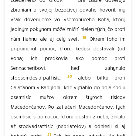
zbraniam a svojej bezočivej odvahe hovoril, my
však dôverujeme vo všemohúceho Boha, ktorý
jediným pokynom môže zničiť nielen tých, čo proti
19
nám tiahnu, ale aj celý svet.
Okrem toho im
pripomenul pomoc, ktorú kedysi dostávali (od
Boha) ich predkovia, ako pomoc proti
Sennacheribovi, keď zahynulo
20
stoosemdesiatpäťtisíc,
alebo bitku proti
Galaťanom v Babylonii, kde vytiahlo do boja spolu
osemtisíc mužov okrem štyroch tisícov
Macedónčanov. Po zatlačení Macedónčanov, tých
osemtisíc s pomocou, ktorú dostali z neba, zničilo
až stodvadsaťtisíc (nepriateľov) a odniesli si aj
21
bohatú korisť.
Tak im dodal odvahy, že boli