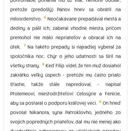
pretože (predošlý) Pánov hnev sa obrátil na
6
milosrdenstvo.
Neočakávane prepadával mestá a
dediny a pálil ich; zaberal vhodné miesta, pričom
premohol nie málo nepriateľov a obracal ich na
7
útek.
Na takéto prepady si najradšej vyberal za
spoločníka noc. Chýr o jeho udatnosti sa šíril na
8
všetky strany.
Keď Filip videl, že ten muž dosiahol
zakrátko veľký úspech - pretože mu často prialo
šťastie, takže stále napredoval, - napísal
Ptolemeovi, miestodržiteľovi Celosýrie a Fenície,
9
aby sa postaral o podporu kráľovej veci.
On hneď
povolal Nikanora, syna Patroklovho, jedného zo
svojich popredných priateľov, dal mu nie menej ako
dvadsaťtisíc ozbrojencov zo všelijakých národov