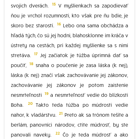
15
svojich dverách.
V myšlienkach sa zapodievať
ňou je vrchol rozumnosti, kto však pre ňu bdie, je
16
skoro bez starostí.
Lebo ona sama obchádza a
hľadá tých, čo sú jej hodni, blahosklonne im kráča v
ústrety na cestách, pri každej myšlienke sa s nimi
17
stretáva.
Jej začiatok je túžba úprimná dať sa
18
poučiť,
snaha o poučenie je zasa láska (k nej),
láska (k nej) značí však zachovávanie jej zákonov,
zachovávanie jej zákonov je potom zaistenie
19
nesmrteľnosti
a nesmrteľnosť vedie do blízkosti
20
Boha.
Takto teda túžba po múdrosti vedie
21
nahor, k vladárstvu.
Preto ak sa trónom tešíte a
berlám, panovníci národov, ctite múdrosť, by ste
22
panovali naveky.
Čo je teda múdrosť a ako