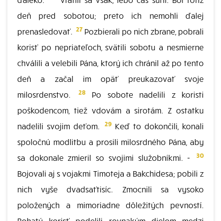
deň pred sobotou; preto ich nemohli ďalej
27
prenasledovať.
Pozbierali po nich zbrane, pobrali
korisť po nepriateľoch, svätili sobotu a nesmierne
chválili a velebili Pána, ktorý ich chránil až po tento
deň a začal im opäť preukazovať svoje
28
milosrdenstvo.
Po sobote nadelili z koristi
poškodencom, tiež vdovám a sirotám. Z ostatku
29
nadelili svojim deťom.
Keď to dokončili, konali
spoločnú modlitbu a prosili milosrdného Pána, aby
30
sa dokonale zmieril so svojimi služobníkmi. -
Bojovali aj s vojakmi Timoteja a Bakchidesa; pobili z
nich vyše dvadsaťtisíc. Zmocnili sa vysoko
položených a mimoriadne dôležitých pevností.
Bohatú korisť podelili rovnakým dielom medzi