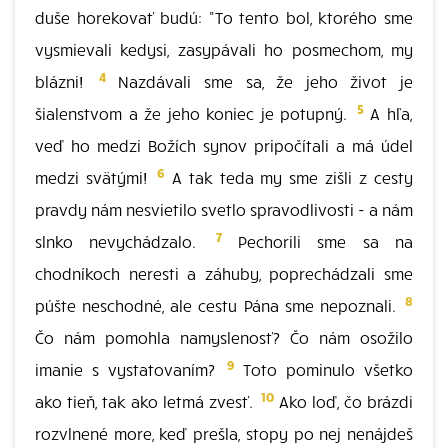
duše horekovať budú: "To tento bol, ktorého sme
vysmievali kedysi, zasypávali ho posmechom, my
4
blázni!
Nazdávali sme sa, že jeho život je
5
šialenstvom a že jeho koniec je potupný.
A hľa,
veď ho medzi Božích synov pripočítali a má údel
6
medzi svätými!
A tak teda my sme zišli z cesty
pravdy nám nesvietilo svetlo spravodlivosti - a nám
7
slnko nevychádzalo.
Pechorili sme sa na
chodníkoch neresti a záhuby, poprechádzali sme
8
púšte neschodné, ale cestu Pána sme nepoznali.
Čo nám pomohla namyslenosť? Čo nám osožilo
9
imanie s vystatovaním?
Toto pominulo všetko
10
ako tieň, tak ako letmá zvesť.
Ako loď, čo brázdi
rozvlnené more, keď prešla, stopy po nej nenájdeš