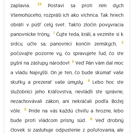
23
zaplavia.
Postaví sa proti nim dych
Všemohúceho, rozpráši ich ako víchrica. Tak hriech
obráti v púšť celý svet. Takto zločin povyvracia
1
panovnícke tróny.
Čujte teda, králi, a vezmite si k
2
srdcu, učte sa, panovníci končín zemských,
počúvajte pozorne vy, čo spravujete ľud, čo ste
3
pyšní na zástupy národov!
Veď Pán vám dal moc
a vládu Najvyšší. On je ten, čo bude skúmať vaše
4
skutky a prezerať vaše úmysly.
Lebo hoc ste
služobníci jeho Kráľovstva, nevládli ste správne,
nezachovávali zákon, ani nekráčali podľa Božej
5
vôle.
Príde na vás každú chvíľu a hrozne, lebo
6
bude proti vládcom prísny súd.
Veď drobný
človek si zasluhuje odpustenie z poľutovania, ale