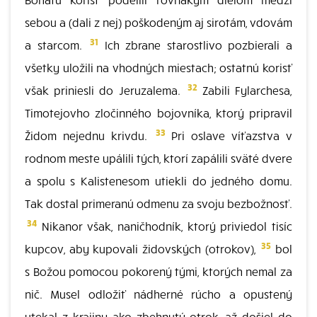
sebou a (dali z nej) poškodeným aj sirotám, vdovám
31
a starcom.
Ich zbrane starostlivo pozbierali a
všetky uložili na vhodných miestach; ostatnú korisť
32
však priniesli do Jeruzalema.
Zabili Fylarchesa,
Timotejovho zločinného bojovníka, ktorý pripravil
33
Židom nejednu krivdu.
Pri oslave víťazstva v
rodnom meste upálili tých, ktorí zapálili sväté dvere
a spolu s Kalistenesom utiekli do jedného domu.
Tak dostal primeranú odmenu za svoju bezbožnosť.
34
Nikanor však, naničhodník, ktorý priviedol tisíc
35
kupcov, aby kupovali židovských (otrokov),
bol
s Božou pomocou pokorený tými, ktorých nemal za
nič. Musel odložiť nádherné rúcho a opustený
utekal z krajiny ako zbehnutý otrok, až došiel do