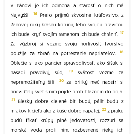
V Pánovi je ich odmena a starosť o nich má
16
Najvyšší.
Preto prijmú skvostné kráľovstvo, z
Pánovej ruky krásnu korunu, lebo svojou pravicou
17
ich bude kryť, svojím ramenom ich bude chrániť.
Za výzbroj si vezme svoju horlivosť, tvorstvo
18
použije za zbraň na potrestanie nepriateľov.
Oblečie si ako pancier spravodlivosť, ako šišak si
19
nasadí pravdivý, súd,
svätosť vezme za
20
nepremožiteľný štít,
za britký meč naostrí si
hnev: Celý svet s ním pôjde proti bláznom do boja.
21
Blesky dobre cielené biť budú, páliť budú z
22
mrakov k cieľu ako z kuše dobre napätej,
z praku
budú fŕkať krúpy plné jedovatosti, rozzúri sa
morská voda proti nim, rozbesnené rieky ich