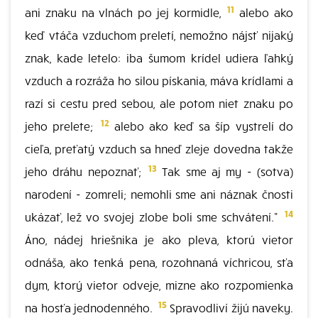
11
ani znaku na vlnách po jej kormidle,
alebo ako
keď vtáča vzduchom preletí, nemožno nájsť nijaký
znak, kade letelo: iba šumom krídel udiera ľahký
vzduch a rozráža ho silou pískania, máva krídlami a
razí si cestu pred sebou, ale potom niet znaku po
12
jeho prelete;
alebo ako keď sa šíp vystrelí do
cieľa, preťatý vzduch sa hneď zleje dovedna takže
13
jeho dráhu nepoznať;
Tak sme aj my - (sotva)
narodení - zomreli; nemohli sme ani náznak čnosti
14
ukázať, lež vo svojej zlobe boli sme schvátení."
Áno, nádej hriešnika je ako pleva, ktorú vietor
odnáša, ako tenká pena, rozohnaná víchricou, sťa
dym, ktorý vietor odveje, mizne ako rozpomienka
15
na hosťa jednodenného.
Spravodliví žijú naveky.