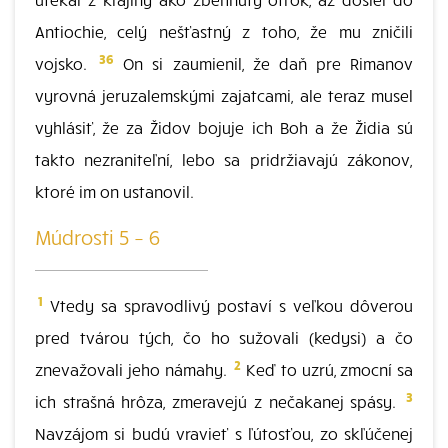
Antiochie, celý nešťastný z toho, že mu zničili
36
vojsko.
On si zaumienil, že daň pre Rimanov
vyrovná jeruzalemskými zajatcami, ale teraz musel
vyhlásiť, že za Židov bojuje ich Boh a že Židia sú
takto nezraniteľní, lebo sa pridržiavajú zákonov,
ktoré im on ustanovil.
Múdrosti 5 – 6
1
Vtedy sa spravodlivý postaví s veľkou dôverou
pred tvárou tých, čo ho sužovali (kedysi) a čo
2
znevažovali jeho námahy.
Keď to uzrú, zmocní sa
3
ich strašná hrôza, zmeravejú z nečakanej spásy.
Navzájom si budú vravieť s ľútosťou, zo skľúčenej