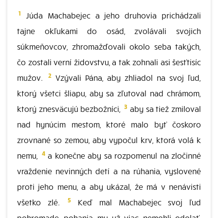
1
Júda Machabejec a jeho druhovia prichádzali
tajne okľukami do osád, zvolávali svojich
súkmeňovcov, zhromažďovali okolo seba takých,
čo zostali verní židovstvu, a tak zohnali asi šesťtisíc
2
mužov.
Vzývali Pána, aby zhliadol na svoj ľud,
ktorý všetci šliapu, aby sa zľutoval nad chrámom,
3
ktorý znesväcujú bezbožníci,
aby sa tiež zmiloval
nad hynúcim mestom, ktoré malo byť čoskoro
zrovnané so zemou, aby vypočul krv, ktorá volá k
4
nemu,
a konečne aby sa rozpomenul na zločinné
vraždenie nevinných detí a na rúhania, vyslovené
proti jeho menu, a aby ukázal, že má v nenávisti
5
všetko zlé.
Keď mal Machabejec svoj ľud
pohromade, pohania mu už viac nemohli odolať,