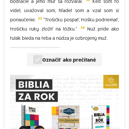
bodľačie a jeho múr sa rozváľal.
Keď som to
videl, uvažoval som, hľadel som a vzal som si
33
ponaučenie.
"Trošičku pospať, trošku podriemať,
34
trošičku ruky zložiť na lôžku."
Nuž príde ako
tulák bieda na teba a núdza je ozbrojený muž.
Označiť ako prečítané