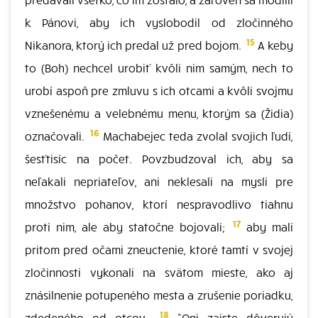
k Pánovi, aby ich vyslobodil od zločinného
15
Nikanora, ktorý ich predal už pred bojom.
A keby
to (Boh) nechcel urobiť kvôli nim samým, nech to
urobí aspoň pre zmluvu s ich otcami a kvôli svojmu
vznešenému a velebnému menu, ktorým sa (Židia)
16
označovali.
Machabejec teda zvolal svojich ľudí,
šesťtisíc na počet. Povzbudzoval ich, aby sa
neľakali nepriateľov, ani neklesali na mysli pre
množstvo pohanov, ktorí nespravodlivo tiahnu
17
proti nim, ale aby statočne bojovali;
aby mali
pritom pred očami zneuctenie, ktoré tamtí v svojej
zločinnosti vykonali na svätom mieste, ako aj
znásilnenie potupeného mesta a zrušenie poriadku,
18
zdedeného od otcov.
"Oni zaiste dôverujú