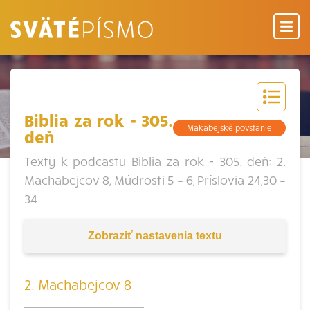
Biblia za rok - 305.
Makabejské povstanie
deň
Texty k podcastu Biblia za rok - 305. deň: 2.
Machabejcov 8, Múdrosti 5 – 6, Príslovia 24,30 –
34
Zobraziť
nastavenia textu
2. Machabejcov 8