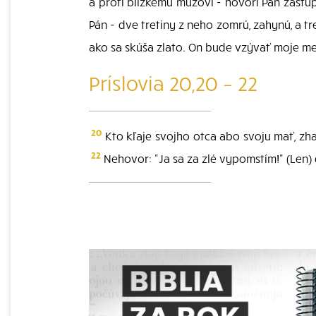
a proti blízkemu mužovi - hovorí Pán zástu
Pán - dve tretiny z neho zomrú, zahynú, a t
ako sa skúša zlato. On bude vzývať moje meno
Príslovia 20,20 – 22
20
Kto kľaje svojho otca abo svoju mať, zh
22
Nehovor: "Ja sa za zlé vypomstím!" (Len) 