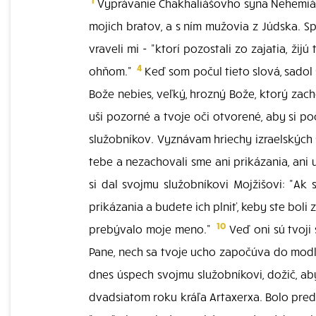
Vyprávanie Chakhaliášovho syna Nehemiáša.
mojich bratov, a s ním mužovia z Júdska. Sp
vraveli mi - "ktorí pozostali zo zajatia, ž
4
ohňom."
Keď som počul tieto slová, sadol s
Bože nebies, veľký, hrozný Bože, ktorý zach
uši pozorné a tvoje oči otvorené, aby si p
služobníkov. Vyznávam hriechy izraelských s
tebe a nezachovali sme ani prikázania, ani 
si dal svojmu služobníkovi Mojžišovi: "Ak
prikázania a budete ich plniť, keby ste boli
10
prebývalo moje meno."
Veď oni sú tvoji 
Pane, nech sa tvoje ucho započúva do modlit
dnes úspech svojmu služobníkovi, dožič, ab
dvadsiatom roku kráľa Artaxerxa. Bolo pred