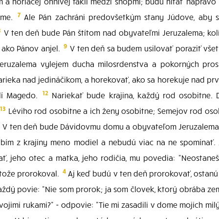
horiacej ohnivej fakli medzi snopmi; budú hltať napravo i
7
leme.
Ale Pán zachráni predovšetkým stany Júdove, aby 
8
V ten deň bude Pán štítom nad obyvateľmi Jeruzalema; kol
9
 ako Pánov anjel.
V ten deň sa budem usilovať poraziť všet
ruzalema vylejem ducha milosrdenstva a pokorných pros
narieka nad jedináčikom, a horekovať, ako sa horekuje nad 
12
lí Magedo.
Nariekať bude krajina, každý rod osobitne. 
13
Léviho rod osobitne a ich ženy osobitne; Semejov rod oso
1
V ten deň bude Dávidovmu domu a obyvateľom Jeruzalema o
bím z krajiny meno modiel a nebudú viac na ne spomínať. 
, jeho otec a matka, jeho rodičia, mu povedia: "Neostaneš ž
4
etože prorokoval.
Aj keď budú v ten deň prorokovať, ostanú 
ždý povie: "Nie som prorok; ja som človek, ktorý obrába zem,
vojimi rukami?" - odpovie: "Tie mi zasadili v dome mojich mil