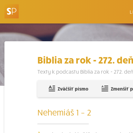
L
Biblia za rok - 272. de
Texty k podcastu Biblia za rok - 272. deň: 
Zväčšiť písmo
Zmenšiť 
Nehemiáš 1 – 2
1