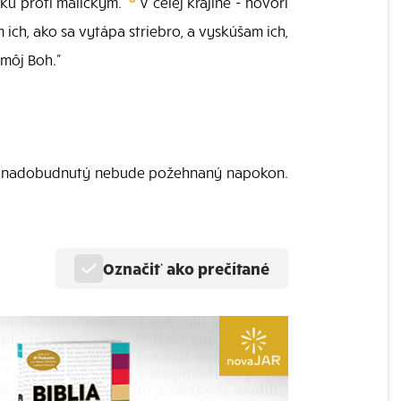
uku proti maličkým.
V celej krajine - hovorí
ich, ako sa vytápa striebro, a vyskúšam ich,
 môj Boh."
e nadobudnutý nebude požehnaný napokon.
Označiť ako prečítané