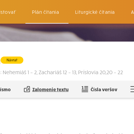
istovať
Plán čítania
Liturgické čítania
A
ň
Návrat
Nehemiáš 1 – 2, Zachariáš 12 – 13, Príslovia 20,20 – 22
písmo
Zalomenie textu
Čísla veršov