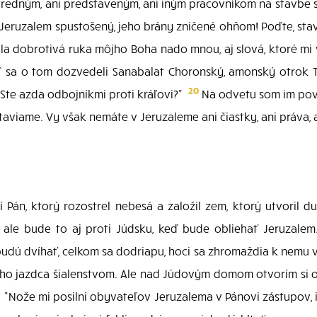
popredným, ani predstaveným, ani iným pracovníkom na stavbe
ľa, Jeruzalem spustošený, jeho brány zničené ohňom! Poďte, 
 dobrotivá ruka môjho Boha nado mnou, aj slová, ktoré mi v
sa o tom dozvedeli Sanabalat Choronský, amonský otrok T
20
 Ste azda odbojníkmi proti kráľovi?"
Na odvetu som im pov
staviame. Vy však nemáte v Jeruzaleme ani čiastky, ani práva, 
 Pán, ktorý rozostrel nebesá a založil zem, ktorý utvoril 
 ale bude to aj proti Júdsku, keď bude obliehať Jeruzale
budú dvíhať, celkom sa dodriapu, hoci sa zhromaždia k nemu
o jazdca šialenstvom. Ale nad Júdovým domom otvorím si o
: "Nože mi posilni obyvateľov Jeruzalema v Pánovi zástupov, 