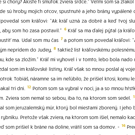
 si chorý? Akiste ti smútok zviera srdce." Veľmi som sa zľako
kde sú hroby mojich otcov, spustnuté a jeho brány vypálené
povedal som kráľovi: "Ak kráľ uzná za dobré a keď tvoj sluh
6
, aby som ho zasa postavil."
Kráľ sa ma ďalej pýtal (a kráľ
7
o pustiť ma. Udal som mu čas
a potom som povedal kráľovi: "Ak
8
, kým neprídem do Judey,
taktiež list kráľovskému polesnému
 kde sa zložím." Kráľ mi vyhovel i v tomto, lebo bola nad
zdal som im kráľovské listiny. Kráľ však so mnou poslal aj voj
ok Tobiáš, náramne sa im neľúbilo, že prišiel ktosi, komu le
12
kal tri dni.
Potom som sa vybral v noci, ja a so mnou hŕs
m. Zviera som nemal so sebou, iba to, na ktorom som sedel.
ral som jeruzalemský múr, ktorý bol miestami zborený. I jeh
rybníku. Pretože však zviera, na ktorom som išiel, nemalo kad
16
ď som prišiel k bráne na doline, vrátil som sa domov. -
Pred