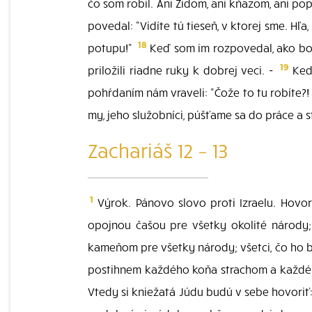
čo som robil. Ani Židom, ani kňazom, ani 
povedal: "Vidíte tú tieseň, v ktorej sme. H
18
potupu!"
Keď som im rozpovedal, ako bola
19
priložili riadne ruky k dobrej veci. -
Keď 
pohŕdaním nám vraveli: "Čože to tu robíte?!
my, jeho služobníci, púšťame sa do práce a 
Zachariáš 12 – 13
1
Výrok. Pánovo slovo proti Izraelu. Hovorí
opojnou čašou pre všetky okolité národy;
kameňom pre všetky národy; všetci, čo ho 
postihnem každého koňa strachom a každéh
Vtedy si kniežatá Júdu budú v sebe hovoriť