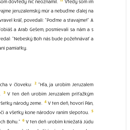
 som dovtedy nič neoznámil.
Vtedy som im
stavajme jeruzalemský múr a nebuďme ďalej na
ravel kráľ, povedali: "Poďme a stavajme!" A
obiáš a Arab Gešem, posmievali sa nám a s
edal: "Nebeský Boh nás bude požehnávať a
ani pamiatky.
2
ducha v človeku:
"Hľa, ja urobím Jeruzalem
3
m.
V ten deň urobím Jeruzalem priťažkým
4
 všetky národy zeme.
V ten deň, hovorí Pán,
5
či a všetky kone národov raním slepotou.
6
ich Bohu."
V ten deň urobím kniežatá Júdu