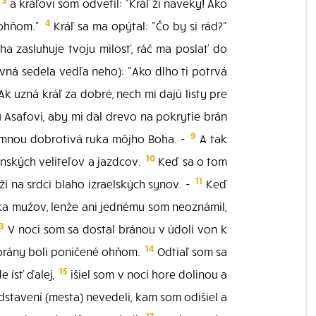
l
a kráľovi som odvetil: "Kráľ ži naveky! Ako
4
 ohňom."
Kráľ sa ma opýtal: "Čo by si rád?"
a zasluhuje tvoju milosť, ráč ma poslať do
ovná sedela vedľa neho): "Ako dlho ti potrvá
 uzná kráľ za dobré, nech mi dajú listy pre
 Asafovi, aby mi dal drevo na pokrytie brán
9
o mnou dobrotivá ruka môjho Boha. -
A tak
10
enských veliteľov a jazdcov.
Keď sa o tom
11
ží na srdci blaho izraelských synov. -
Keď
tka mužov, lenže ani jednému som neoznámil,
13
V noci som sa dostal bránou v údolí von k
14
o brány boli poničené ohňom.
Odtiaľ som sa
15
e ísť ďalej,
išiel som v noci hore dolinou a
stavení (mesta) nevedeli, kam som odišiel a
17