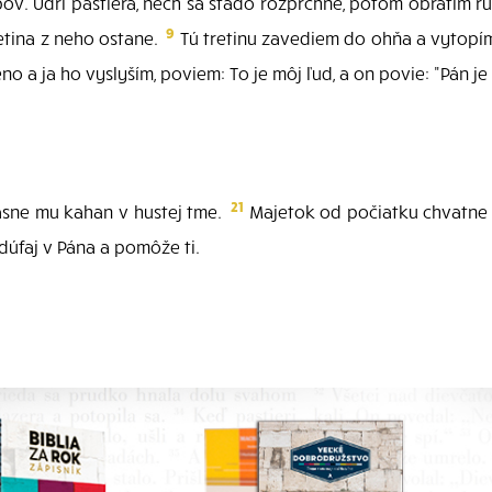
pov. Udri pastiera, nech sa stádo rozpŕchne, potom obrátim r
9
retina z neho ostane.
Tú tretinu zavediem do ohňa a vytopím 
 a ja ho vyslyším, poviem: To je môj ľud, a on povie: "Pán je
21
asne mu kahan v hustej tme.
Majetok od počiatku chvatn
dúfaj v Pána a pomôže ti.