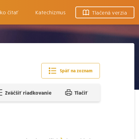
ko čítať
Katechizmus
Tlačená verzia
Späť na zoznam
Zväčšiť riadkovanie
Tlačiť
2