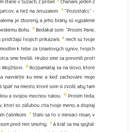
 stane v Súzach, z prišiel
Chanani, jeden z
3
jatcov, a tiež na Jeruzalem.
"Pozostalci," -
ruzalema je zborený a jeho brány sú vypálené
5
nebeskému Bohu.
Bedákal som: "Prosím, Pane,
6
 pridŕžajú tvojich prikázaní,
nech sú tvoje
modlím k tebe za Izraelových synov, tvojich
tca sme hrešili. Hrubo sme sa previnili proti
8
i Mojžišovi.
Rozpamätaj sa na slovo, ktoré
a navrátite ku mne a keď zachováte moje
 späť na miesto, ktoré som si zvolil, aby tam
11
 silou a svojou mocnou rukou.
Prosím teda,
, ktorí so záľubou ctia tvoje meno, a dopraj
1
kým čašníkom.
Stalo sa to v mesiaci nisan, v
2
l som pred ním smutný.
A kráľ sa ma spýtal:
3