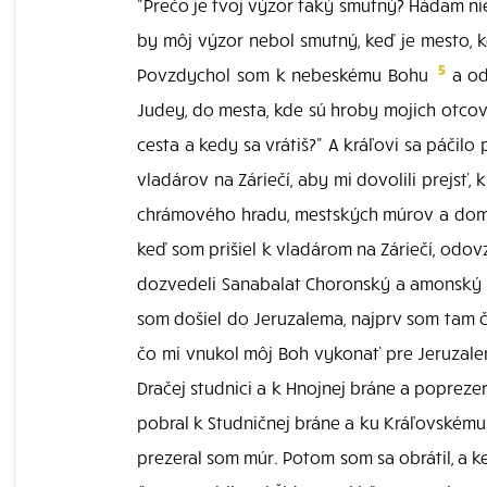
"Prečo je tvoj výzor taký smutný? Hádam nie
by môj výzor nebol smutný, keď je mesto, 
5
Povzdychol som k nebeskému Bohu
a od
Judey, do mesta, kde sú hroby mojich otcov
cesta a kedy sa vrátiš?" A kráľovi sa páčil
vladárov na Záriečí, aby mi dovolili prejsť
chrámového hradu, mestských múrov a domu,
keď som prišiel k vladárom na Záriečí, odov
dozvedeli Sanabalat Choronský a amonský otr
som došiel do Jeruzalema, najprv som tam ča
čo mi vnukol môj Boh vykonať pre Jeruzale
Dračej studnici a k Hnojnej bráne a popreze
pobral k Studničnej bráne a ku Kráľovskému 
prezeral som múr. Potom som sa obrátil, a ke