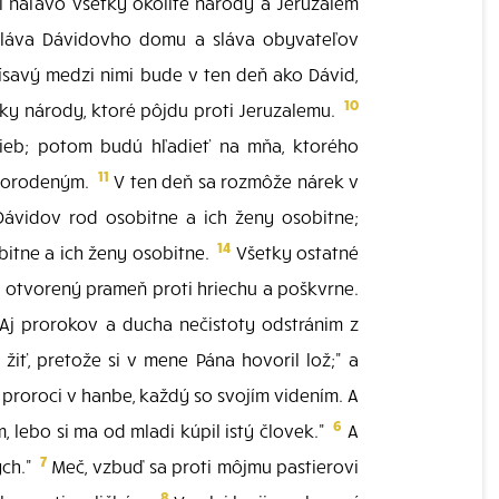
 naľavo všetky okolité národy a Jeruzalem
sláva Dávidovho domu a sláva obyvateľov
ísavý medzi nimi bude v ten deň ako Dávid,
10
ky národy, ktoré pôjdu proti Jeruzalemu.
ieb; potom budú hľadieť na mňa, ktorého
11
prvorodeným.
V ten deň sa rozmôže nárek v
Dávidov rod osobitne a ich ženy osobitne;
14
bitne a ich ženy osobitne.
Všetky ostatné
tvorený prameň proti hriechu a poškvrne.
Aj prorokov a ducha nečistoty odstránim z
iť, pretože si v mene Pána hovoril lož;" a
proroci v hanbe, každý so svojím videním. A
6
 lebo si ma od mladi kúpil istý človek."
A
7
ých."
Meč, vzbuď sa proti môjmu pastierovi
8