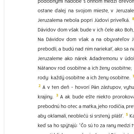
podobnými nádobe s ohňom medzi drevom a 
ostane ďalej na svojom mieste, v Jeruza
Jeruzalema nebola popri Júdovi priveľká.
Dávidov dom však bude v ich čele ako Boh,
Na Dávidov dom však a na obyvateľov Je
prebodli, a budú nad ním nariekať, ako sa 
Jeruzaleme ako nárek Adadremonu v údo
Nátanov rod osobitne a ich ženy osobitne;
rody: každý osobitne a ich ženy osobitne.
2
A v ten deň - hovorí Pán zástupov, vyhu
3
krajiny.
A ak bude ešte niekto prorokovať
prebodnú ho otec a matka, jeho rodičia, pr
5
aby oklamali, neoblečú si srstený plášť.
Ka
keď sa ho spýtajú: "Čo sú to za rany medzi t