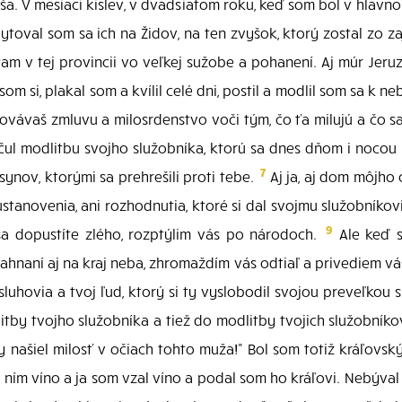
 V mesiaci kislev, v dvadsiatom roku, keď som bol v hlavnom
ytoval som sa ich na Židov, na ten zvyšok, ktorý zostal zo za
ijú tam v tej provincii vo veľkej sužobe a pohanení. Aj múr Je
om si, plakal som a kvílil celé dni, postil a modlil som sa k 
ovávaš zmluvu a milosrdenstvo voči tým, čo ťa milujú a čo sa
očul modlitbu svojho služobníka, ktorú sa dnes dňom i nocou 
7
ynov, ktorými sa prehrešili proti tebe.
Aj ja, aj dom môjho o
ustanovenia, ani rozhodnutia, ktoré si dal svojmu služobníkov
9
 sa dopustíte zlého, rozptýlim vás po národoch.
Ale keď s
 zahnaní aj na kraj neba, zhromaždím vás odtiaľ a privediem vás
sluhovia a tvoj ľud, ktorý si ty vyslobodil svojou preveľkou
by tvojho služobníka a tiež do modlitby tvojich služobníkov
y našiel milosť v očiach tohto muža!" Bol som totiž kráľovs
 ním víno a ja som vzal víno a podal som ho kráľovi. Nebýva