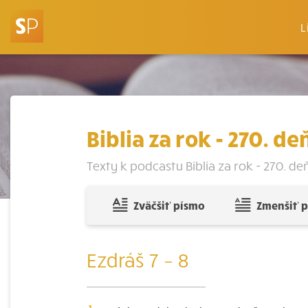
L
Biblia za rok - 270. de
Texty k podcastu Biblia za rok - 270. deň: 
Zväčšiť písmo
Zmenšiť 
Ezdráš 7 – 8
1