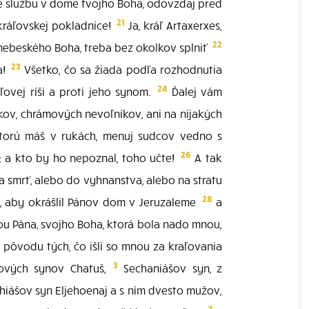
 službu v dome tvojho Boha, odovzdaj pred
21
kráľovskej pokladnice!
Ja, kráľ Artaxerxes,
22
 nebeského Boha, treba bez okolkov splniť
23
a!
Všetko, čo sa žiada podľa rozhodnutia
24
ovej ríši a proti jeho synom.
Ďalej vám
ikov, chrámových nevoľníkov, ani na nijakých
ktorú máš v rukách, menuj sudcov vedno s
26
; a kto by ho nepoznal, toho učte!
A tak
 smrť, alebo do vyhnanstva, alebo na stratu
28
a, aby okrášlil Pánov dom v Jeruzaleme
a
kou Pána, svojho Boha, ktorá bola nado mnou,
ôvodu tých, čo išli so mnou za kraľovania
3
dových synov Chatuš,
Sechaniášov syn, z
iášov syn Eljehoenaj a s ním dvesto mužov,
7