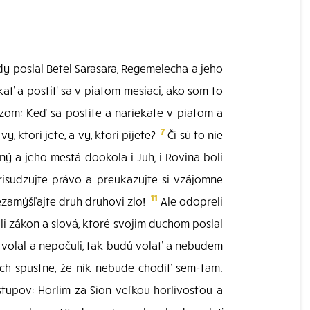
y poslal Betel Sarasara, Regemelecha a jeho
ať a postiť sa v piatom mesiaci, ako som to
zom: Keď sa postíte a nariekate v piatom a
7
vy, ktorí jete, a vy, ktorí pijete?
Či sú to nie
ý a jeho mestá dookola i Juh, i Rovina boli
isudzujte právo a preukazujte si vzájomne
11
ezamýšľajte druh druhovi zlo!
Ale odopreli
li zákon a slová, ktoré svojim duchom poslal
volal a nepočuli, tak budú volať a nebudem
ich spustne, že nik nebude chodiť sem-tam.
tupov: Horlím za Sion veľkou horlivosťou a