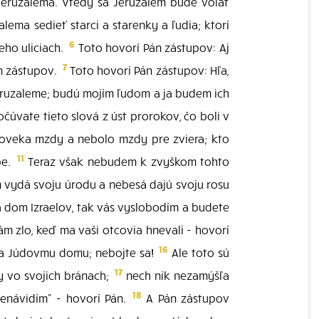
Jeruzalema. Vtedy sa Jeruzalem bude volať
lema sedieť starci a starenky a ľudia; ktorí
6
eho uliciach.
Toto hovorí Pán zástupov: Aj
7
án zástupov.
Toto hovorí Pán zástupov: Hľa,
eruzaleme; budú mojím ľudom a ja budem ich
čúvate tieto slová z úst prorokov, čo boli v
oveka mzdy a nebolo mzdy pre zviera; kto
11
be.
Teraz však nebudem k zvyškom tohto
em vydá svoju úrodu a nebesá dajú svoju rosu
 dom Izraelov, tak vás vyslobodím a budete
m zlo, keď ma vaši otcovia hnevali - hovorí
16
 a Júdovmu domu; nebojte sa!
Ale toto sú
17
y vo svojich bránach;
nech nik nezamýšľa
18
 nenávidím" - hovorí Pán.
A Pán zástupov