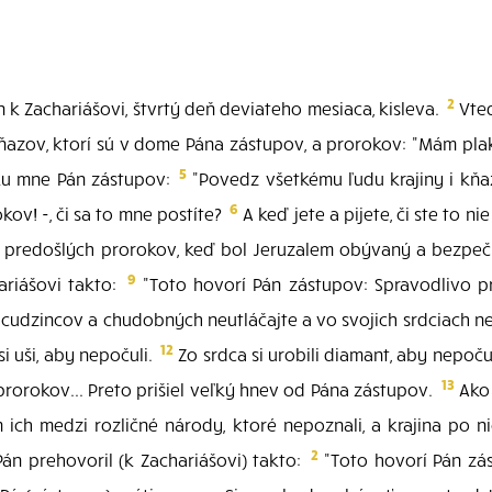
2
 k Zachariášovi, štvrtý deň deviateho mesiaca, kisleva.
Vted
ňazov, ktorí sú v dome Pána zástupov, a prorokov: "Mám plak
5
ku mne Pán zástupov:
"Povedz všetkému ľudu krajiny i kňa
6
kov! -, či sa to mne postíte?
A keď jete a pijete, či ste to nie 
m predošlých prorokov, keď bol Jeruzalem obývaný a bezpečn
9
riášovi takto:
"Toto hovorí Pán zástupov: Spravodlivo pr
, cudzincov a chudobných neutláčajte a vo svojich srdciach n
12
i uši, aby nepočuli.
Zo srdca si urobili diamant, aby nepoču
13
orokov... Preto prišiel veľký hnev od Pána zástupov.
Ako 
 ich medzi rozličné národy, ktoré nepoznali, a krajina po n
2
án prehovoril (k Zachariášovi) takto:
"Toto hovorí Pán zás