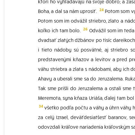
ktorí ho vyhľadávajú na svoje dobro; a zas
24
Boha, a dal sa nám uprosiť.
Potom som vyv
Potom som im odvážil striebro, zlato a nádo
26
koľko ich tam bolo.
Odvážil som im teda d
dvadsať zlatých džbánov po tisíc dareikoc
i tieto nádoby sú posvätné, aj striebro 
predstavenými kňazov a levitov a pred pr
váhu striebra a zlata s nádobami, aby ich 
Ahavy a uberali sme sa do Jeruzalema. Ruk
Tak sme prišli do Jeruzalema a ostali sme t
Meremota, syna kňaza Uriáša, ďalej tam bol 
34
všetko podľa počtu a váhy a úhrn váhy h
za celý Izrael, deväťdesiatšesť baranov, 
odovzdali kráľove nariadenia kráľovským s