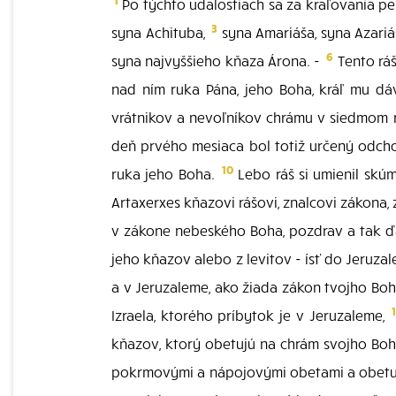
Po týchto udalostiach sa za kraľovania per
3
syna Achituba,
syna Amariáša, syna Azariá
6
syna najvyššieho kňaza Árona. -
Tento ráš
nad ním ruka Pána, jeho Boha, kráľ mu dáv
vrátnikov a nevoľníkov chrámu v siedmom 
deň prvého mesiaca bol totiž určený odch
10
ruka jeho Boha.
Lebo ráš si umienil skúm
Artaxerxes kňazovi rášovi, znalcovi zákona,
v zákone nebeského Boha, pozdrav a tak ď
jeho kňazov alebo z levitov - ísť do Jeruza
a v Jeruzaleme, ako žiada zákon tvojho Boh
Izraela, ktorého príbytok je v Jeruzaleme,
kňazov, ktorý obetujú na chrám svojho Bo
pokrmovými a nápojovými obetami a obetuj 