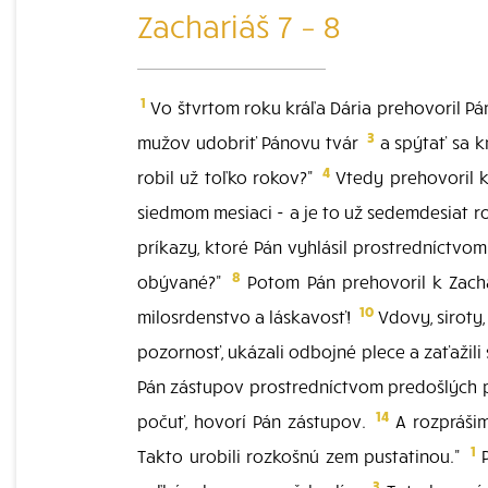
Zachariáš 7 – 8
1
Vo štvrtom roku kráľa Dária prehovoril Pán
3
mužov udobriť Pánovu tvár
a spýtať sa k
4
robil už toľko rokov?"
Vtedy prehovoril 
siedmom mesiaci - a je to už sedemdesiat ro
príkazy, ktoré Pán vyhlásil prostredníctvo
8
obývané?"
Potom Pán prehovoril k Zacha
10
milosrdenstvo a láskavosť!
Vdovy, siroty
pozornosť, ukázali odbojné plece a zaťažili s
Pán zástupov prostredníctvom predošlých pr
14
počuť, hovorí Pán zástupov.
A rozprášim
1
Takto urobili rozkošnú zem pustatinou."
P
3