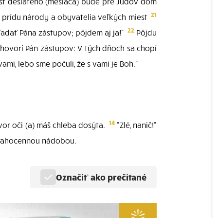
ôst desiateho (mesiaca) bude pre Júdov dom
21
 prídu národy a obyvatelia veľkých miest
22
adať Pána zástupov; pôjdem aj ja!"
Pôjdu
hovorí Pán zástupov: V tých dňoch sa chopí
i, lebo sme počuli, že s vami je Boh."
14
vor oči (a) máš chleba dosýta.
"Zlé, nanič!"
 drahocennou nádobou.
Označiť ako prečítané