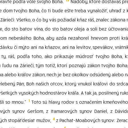
spravte podľa vôle svojho Boha.
Nádoby, ktoré dostávaš pre
e dom tvojho Boha, čo ti bude ešte treba vynaložiť, uhraď z 
riečí: Všetko, o čo by vás požiadal kňaz ráš, znalec zákona
ce, do sto batov vína, do sto batov oleja a soli bez účtovani
dom nebeského Boha, aby azda nezahorel hnevom proti kráľ
ávku či mýto ani na kňazov, ani na levitov, spevákov, vrátn
ty, ráš, podľa toho, ako prikazuje múdrosť tvojho Boha, 
ľudu na Záriečí, tým totiž, ktorí poznajú zákon tvojho Boha
a alebo kráľov zákon, nech je bez okolkov odsúdený alebo na
lebený Pán, Boh našich otcov, ktorý vnukol kráľovi do srdc
 všetkých vysokých hodnostárov kráľa. A tak ja, posilnený ru
1
šli so mnou."
Toto sú hlavy rodov s označením kmeňového p
vých synov Geršom, z Itamarových synov Daniel, z Dávi
4
ných stopäťdesiat mužov,
z Pachat-Moabových synov: Zerach
6