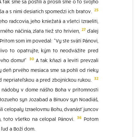
 tak sme sa postili a prosili sme o to svojho
25
 a s nimi desiatich spomedzi ich bratov.
 radcovia, jeho kniežatá a všetci Izraeliti,
27
ného náčinia, zlata tiež sto hrivien,
ďalej
Pritom som im povedal: "Vy ste svätí Pánovi,
ivo to opatrujte, kým to neodvážite pred
30
novho domu!"
A tak kňazi a leviti prevzali
 deň prvého mesiaca sme sa pohli od rieky
32
d nepriateľskou a pred zbojníckou rukou.
 a nádoby v dome nášho Boha v prítomnosti
i, Jozueho syn Jozabad a Binuov syn Noadiáš,
vali celopaly Izraelovmu Bohu, dvanásť juncov
36
h, toto všetko na celopal Pánovi.
Potom
ľud a Boží dom.