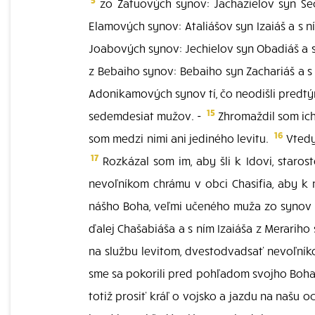
zo Zatuových synov: Jachazielov syn Šec
Elamových synov: Ataliášov syn Izaiáš a s
Joabových synov: Jechielov syn Obadiáš a
z Bebaiho synov: Bebaiho syn Zachariáš a
Adonikamových synov tí, čo neodišli predtým:
15
sedemdesiat mužov. -
Zhromaždil som ich 
16
som medzi nimi ani jediného levitu.
Vtedy 
17
Rozkázal som im, aby šli k Idovi, starost
nevoľníkom chrámu v obci Chasifia, aby k
nášho Boha, veľmi učeného muža zo synov Mo
ďalej Chašabiáša a s ním Izaiáša z Merariho 
na službu levitom, dvestodvadsať nevoľník
sme sa pokorili pred pohľadom svojho Boha a
totiž prosiť kráľ o vojsko a jazdu na našu 