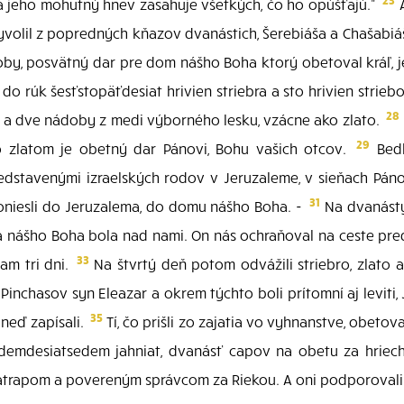
a jeho mohutný hnev zasahuje všetkých, čo ho opúšťajú."
A
olil z popredných kňazov dvanástich, Šerebiáša a Chašabiáša
by, posvätný dar pre dom nášho Boha ktorý obetoval kráľ, jeho
o rúk šesťstopäťdesiat hrivien striebra a sto hrivien striebor
28
h a dve nádoby z medi výborného lesku, vzácne ako zlato.
29
so zlatom je obetný dar Pánovi, Bohu vašich otcov.
Bedl
edstavenými izraelských rodov v Jeruzaleme, v sieňach Pá
31
doniesli do Jeruzalema, do domu nášho Boha. -
Na dvanásty
a nášho Boha bola nad nami. On nás ochraňoval na ceste pre
33
am tri dni.
Na štvrtý deň potom odvážili striebro, zlato
Pinchasov syn Eleazar a okrem týchto boli prítomní aj levit
35
neď zapísali.
Tí, čo prišli zo zajatia vo vyhnanstve, obeto
sedemdesiatsedem jahniat, dvanásť capov na obetu za hriec
atrapom a povereným správcom za Riekou. A oni podporovali 