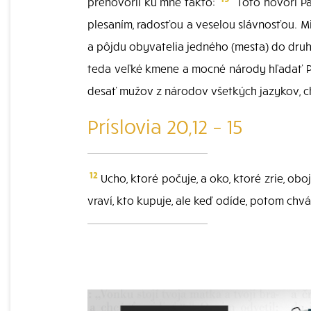
prehovoril ku mne takto:
"Toto hovorí Pá
plesaním, radosťou a veselou slávnosťou. M
a pôjdu obyvatelia jedného (mesta) do dru
teda veľké kmene a mocné národy hľadať P
desať mužov z národov všetkých jazykov, ch
Príslovia 20,12 – 15
12
Ucho, ktoré počuje, a oko, ktoré zrie, oboj
vraví, kto kupuje, ale keď odíde, potom chvá