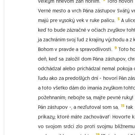
veľkým hnevom zaň horlím.
Toto hovorí 
Verné mesto a vrch Pána zástupov Svätý v
5
majú pre vysoký vek v ruke palicu.
A ulic
keď to bude zázračné v očiach zvyškov toht
ja zachránim svoj ľud z krajiny východu a z
9
Bohom v pravde a spravodlivosti.
Toto ho
deň, keď sa založil dom Pána zástupov, chr
odchádzal alebo prichádzal nemal pokoja o
ľudu ako za predošlých dní - hovorí Pán zá
a toto všetko dám do imania zvyškom toht
požehnaním; nebojte sa, majte pevné ruky!
15
Pán zástupov -, a nezľutoval som sa,
tak 
príkazy; ktoré máte zachovávať: Hovorte k
vo svojom srdci zlo proti svojmu blížnemu 
19