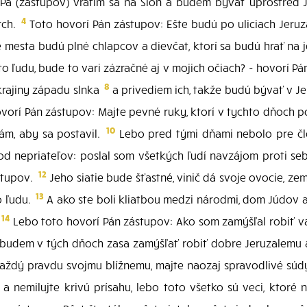
Pá (zástupov) vrátim sa na Sion a budem bývať uprostred 
4
rch.
Toto hovorí Pán zástupov: Ešte budú po uliciach Jeruza
e mesta budú plné chlapcov a dievčat, ktorí sa budú hrať na j
o ľudu, bude to vari zázračné aj v mojich očiach? - hovorí P
8
 krajiny západu slnka
a privediem ich, takže budú bývať v J
vorí Pán zástupov: Majte pevné ruky, ktorí v tychto dňoch po
10
ám, aby sa postavil.
Lebo pred tými dňami nebolo pre čl
d nepriateľov: poslal som všetkých ľudí navzájom proti se
12
stupov.
Jeho siatie bude šťastné, vinič dá svoje ovocie, z
13
o ľudu.
A ako ste boli kliatbou medzi národmi, dom Júdov a
14
Lebo toto hovorí Pán zástupov: Ako som zamýšľal robiť vá
budem v tých dňoch zasa zamýšľať robiť dobre Jeruzalemu
aždý pravdu svojmu blížnemu, majte naozaj spravodlivé súd
a nemilujte krivú prísahu, lebo toto všetko sú veci, ktoré