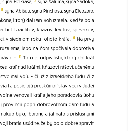
, syna Helkiáša,
syna Šaluma, syna Sádoka,
5
,
syna Abišuu, syna Pinchasa, syna Eleazara,
one, ktorý dal Pán, Boh Izraela. Keďže bola
húf Izraelitov, kňazov, levitov, spevákov,
9
ci, v siedmom roku tohoto kráľa.
Na prvý
ruzalema, lebo na ňom spočívala dobrotivá
11
 právo. -
Toto je odpis listu, ktorý dal kráľ
xes, kráľ nad kráľmi, kňazovi rášovi, učenému
e mal vôľu - či už z izraelského ľudu, či z
via ťa posielajú preskúmať stav vecí v Judei
ovoľne venovali kráľ a jeho poradcovia Bohu
kej provincii popri dobrovoľnom dare ľudu a
 nakúp býky, barany a jahňatá s príslušnými
voji bratia usúdite, že by bolo dobré spraviť