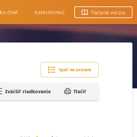
ko čítať
Katechizmus
Tlačená verzia
Späť na zoznam
Zväčšiť riadkovanie
Tlačiť
2