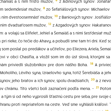
haniáš a s ním tristo mužov,
z Adinových synov: Jonatá
8
 ním sedemdesiat mužov,
zo Šefatiášových synov: Michaelov
10
 s ním dvestoosemnásť mužov,
z Baniových synov: Josifiášo
12
 s ním dvadsaťosem mužov,
z Azgadových synov: Hakatanov
 a volajú sa Elifelet, Jehiel a Šemaiáš a s nimi šesťdesiat mu
pri rieke, čo tečie do Ahavy, a pobudli sme tam tri dni. Keď 
som poslal po predákov a učiteľov, po Eliezera, Ariela, Šemai
ovi v obci Chasifia, a vložil som im do úst slová, ktorými s
18
 nám priviedli služobníkov pre dom nášho Boha.
A privied
holiho, Léviho syna, Izraelovho syna, totiž Šerebiáša a jeh
20
synov, jeho bratov a ich synov, spolu dvadsiatich,
a z nevo
21
ov chrámu. Títo všetci boli zaznačení podľa mena. -
Potom 
 tým si od neho vyprosili šťastnú cestu pre seba, pre svoje d
ochranu proti nepriateľom na ceste. Veď sme vyhlásili kráľovi
23