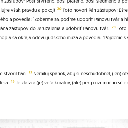
n zástupov: Pôst štvrtého, pôst piateho, pôst siedmeho a p
20
ilujte však pravdu a pokoj!
Toto hovorí Pán zástupov: Ešte
hého a povedia: "Zoberme sa, poďme udobriť Pánovu tvár a hľ
23
ána zástupov do Jeruzalema a udobriť Pánovu tvár.
Toto 
opia sa okraja odevu júdskeho muža a povedia: "Pôjdeme s vam
13
e stvoril Pán.
Nemiluj spánok, aby si neschudobnel, (len) ot
15
li sa.
Je zlata a (je) veľa koralov, (ale) pery rozumného sú