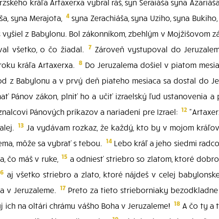
zského kráľa Artaxerxa vybral ráš, syn Seraiáša syna Azariáša
4
ša, syna Merajota,
syna Zerachiáša, syna Uziho, syna Bukiho
 vyšiel z Babylonu. Bol zákonníkom, zbehlým v Mojžišovom zák
7
al všetko, o čo žiadal.
Zároveň vystupoval do Jeruzalema 
8
roku kráľa Artaxerxa.
Do Jeruzalema došiel v piatom mesia
od z Babylonu a v prvý deň piateho mesiaca sa dostal do Je
ať Pánov zákon, plniť ho a učiť izraelský ľud ustanovenia a
12
 znalcovi Pánových príkazov a nariadení pre Izrael:
"Artaxer
13
alej.
Ja vydávam rozkaz, že každý, kto by v mojom kráľovstv
14
lema, môže sa vybrať s tebou.
Lebo kráľ a jeho siedmi radco
15
a, čo máš v ruke,
a odniesť striebro so zlatom, ktoré dobr
16
aj všetko striebro a zlato, ktoré nájdeš v celej babylons
17
ha v Jeruzaleme.
Preto za tieto strieborniaky bezodkladne
18
ich na oltári chrámu vášho Boha v Jeruzaleme!
A čo ty a t
19