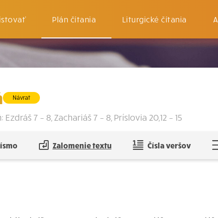
istovať
Plán čítania
Liturgické čítania
A
ň
Návrat
Ezdráš 7 – 8, Zachariáš 7 – 8, Príslovia 20,12 – 15
písmo
Zalomenie textu
Čísla veršov