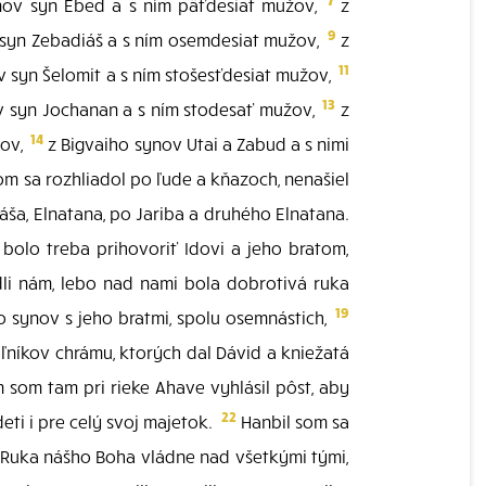
nov syn Ebed a s ním päťdesiat mužov,
z
9
 syn Zebadiáš a s ním osemdesiat mužov,
z
11
v syn Šelomit a s ním stošesťdesiat mužov,
13
 syn Jochanan a s ním stodesať mužov,
z
14
žov,
z Bigvaiho synov Utai a Zabud a s nimi
som sa rozhliadol po ľude a kňazoch, nenašiel
áša, Elnatana, po Jariba a druhého Elnatana.
a bolo treba prihovoriť Idovi a jeho bratom,
li nám, lebo nad nami bola dobrotivá ruka
19
o synov s jeho bratmi, spolu osemnástich,
ľníkov chrámu, ktorých dal Dávid a kniežatá
som tam pri rieke Ahave vyhlásil pôst, aby
22
eti i pre celý svoj majetok.
Hanbil som sa
: "Ruka nášho Boha vládne nad všetkými tými,