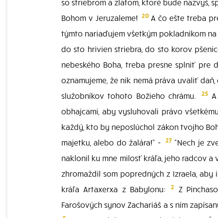
so striebrom a zlatom, ktoré bude nazvyš, 
20
Bohom v Jeruzaleme!
A čo ešte treba pr
týmto nariaďujem všetkým pokladníkom na Zá
do sto hrivien striebra, do sto korov pšeni
nebeského Boha, treba presne splniť pre 
oznamujeme, že nik nemá práva uvaliť daň, d
25
služobníkov tohoto Božieho chrámu.
A 
obhajcami, aby vysluhovali právo všetkému 
každý, kto by neposlúchol zákon tvojho Boh
27
majetku, alebo do žalára!" -
"Nech je zve
naklonil ku mne milosť kráľa, jeho radcov a
zhromaždil som popredných z Izraela, aby i
2
kráľa Artaxerxa z Babylonu:
Z Pinchaso
Farošových synov Zachariáš a s ním zapísa
5