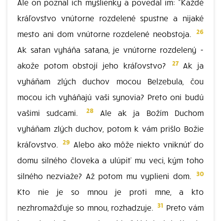
Ale on poznal ich myšlienky a povedal im: "Každé
kráľovstvo vnútorne rozdelené spustne a nijaké
26
mesto ani dom vnútorne rozdelené neobstoja.
Ak satan vyháňa satana, je vnútorne rozdelený -
27
akože potom obstojí jeho kráľovstvo?
Ak ja
vyháňam zlých duchov mocou Belzebula, čou
mocou ich vyháňajú vaši synovia? Preto oni budú
28
vašimi sudcami.
Ale ak ja Božím Duchom
vyháňam zlých duchov, potom k vám prišlo Božie
29
kráľovstvo.
Alebo ako môže niekto vniknúť do
domu silného človeka a ulúpiť mu veci, kým toho
30
silného nezviaže? Až potom mu vyplieni dom.
Kto nie je so mnou je proti mne, a kto
31
nezhromažďuje so mnou, rozhadzuje.
Preto vám