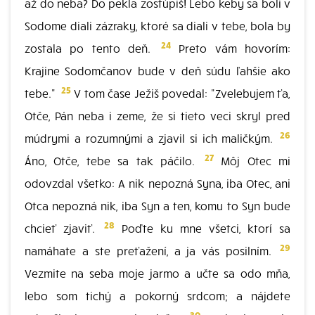
až do neba? Do pekla zostúpiš! Lebo keby sa boli v
Sodome diali zázraky, ktoré sa diali v tebe, bola by
24
zostala po tento deň.
Preto vám hovorím:
Krajine Sodomčanov bude v deň súdu ľahšie ako
25
tebe."
V tom čase Ježiš povedal: "Zvelebujem ťa,
Otče, Pán neba i zeme, že si tieto veci skryl pred
26
múdrymi a rozumnými a zjavil si ich maličkým.
27
Áno, Otče, tebe sa tak páčilo.
Môj Otec mi
odovzdal všetko: A nik nepozná Syna, iba Otec, ani
Otca nepozná nik, iba Syn a ten, komu to Syn bude
28
chcieť zjaviť.
Poďte ku mne všetci, ktorí sa
29
namáhate a ste preťažení, a ja vás posilním.
Vezmite na seba moje jarmo a učte sa odo mňa,
lebo som tichý a pokorný srdcom; a nájdete
30