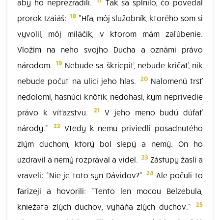
aby ho neprezradili.
Tak sa splnilo, čo povedal
18
prorok Izaiáš:
"Hľa, môj služobník, ktorého som si
vyvolil, môj miláčik, v ktorom mám zaľúbenie.
Vložím na neho svojho Ducha a oznámi právo
19
národom.
Nebude sa škriepiť, nebude kričať, nik
20
nebude počuť na ulici jeho hlas.
Nalomenú trsť
nedolomí, hasnúci knôtik nedohasí, kým neprivedie
21
právo k víťazstvu.
V jeho meno budú dúfať
22
národy."
Vtedy k nemu priviedli posadnutého
zlým duchom, ktorý bol slepý a nemý. On ho
23
uzdravil a nemý rozprával a videl.
Zástupy žasli a
24
vraveli: "Nie je toto syn Dávidov?"
Ale počuli to
farizeji a hovorili: "Tento len mocou Belzebula,
25
kniežaťa zlých duchov, vyháňa zlých duchov."