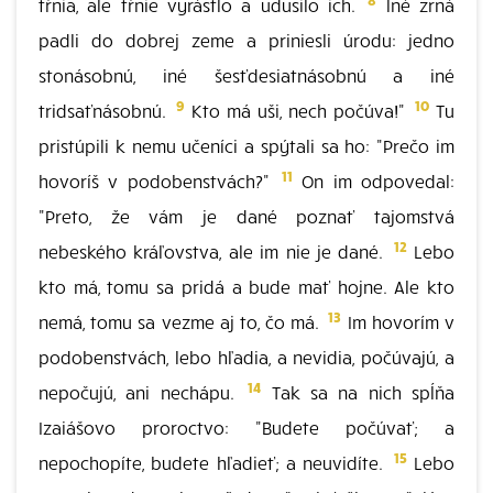
tŕnia, ale tŕnie vyrástlo a udusilo ich.
lné zrná
padli do dobrej zeme a priniesli úrodu: jedno
stonásobnú, iné šesťdesiatnásobnú a iné
9
10
tridsaťnásobnú.
Kto má uši, nech počúva!"
Tu
pristúpili k nemu učeníci a spýtali sa ho: "Prečo im
11
hovoríš v podobenstvách?"
On im odpovedal:
"Preto, že vám je dané poznať tajomstvá
12
nebeského kráľovstva, ale im nie je dané.
Lebo
kto má, tomu sa pridá a bude mať hojne. Ale kto
13
nemá, tomu sa vezme aj to, čo má.
Im hovorím v
podobenstvách, lebo hľadia, a nevidia, počúvajú, a
14
nepočujú, ani nechápu.
Tak sa na nich spĺňa
Izaiášovo proroctvo: "Budete počúvať; a
15
nepochopíte, budete hľadieť; a neuvidíte.
Lebo