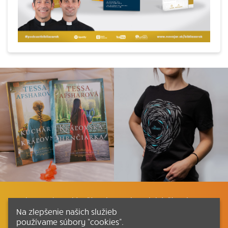
Listovať
Plán čítania
Liturgické čítania
Na zlepšenie našich služieb
používame súbory “cookies”.
Kontakt
Ako čítať bibliu
Katechizmus