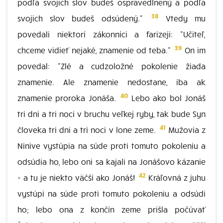
podľa svojich slov budeš ospravedlnený a podľa
38
svojich slov budeš odsúdený."
Vtedy mu
povedali niektorí zákonníci a farizeji: "Učiteľ,
39
chceme vidieť nejaké, znamenie od teba."
On im
povedal: "Zlé a cudzoložné pokolenie žiada
znamenie. Ale znamenie nedostane, iba ak
40
znamenie proroka Jonáša.
Lebo ako bol Jonáš
tri dni a tri noci v bruchu veľkej ryby, tak bude Syn
41
človeka tri dni a tri noci v lone zeme.
Mužovia z
Ninive vystúpia na súde proti tomuto pokoleniu a
odsúdia ho, lebo oni sa kajali na Jonášovo kázanie
42
- a tu je niekto väčší ako Jonáš!
Kráľovná z juhu
vystúpi na súde proti tomuto pokoleniu a odsúdi
ho; lebo ona z končín zeme prišla počúvať