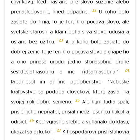
chvíľkový. Keď nastane pre slovo súženie alebo
22
prenasledovanie, hneď odpadne.
U koho bolo
zasiate do tŕnia, to je ten, kto počúva slovo, ale
svetské starosti a klam bohatstva slovo udusia a
23
ostane bez úžitku.
A u koho bolo zasiate do
dobrej zeme, to je ten, kto počúva slovo a chápe ho
a ono prináša úrodu: jedno stonásobnú, druhé
24
šesťdesiatnásobnú a iné tridsaťnásobnú."
Predniesol im aj iné podobenstvo: "Nebeské
kráľovstvo sa podobá človekovi, ktorý zasial na
25
svojej roli dobré semeno.
Ale kým ľudia spali,
prišiel jeho nepriateľ, prisial medzi pšenicu kúkoľ a
26
odišiel.
Keď vyrástlo steblo a vyháňalo do klasu,
27
ukázal sa aj kúkoľ .
K hospodárovi prišli sluhovia