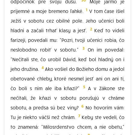
odpočinok pre svoju dušu.
Moje jarmo je
1
príjemné a moje bremeno ľahké.
V tom čase išiel
Ježiš v sobotu cez obilné pole. Jeho učeníci boli
2
hladní a začali trhať klasy a jesť.
Keď to videli
farizeji, povedali mu: "Pozri, tvoji učeníci robia, čo
3
neslobodno robiť v sobotu."
On im povedal:
"Nečítali ste, čo urobil Dávid, keď bol hladný on i
4
jeho družina.
Ako vošiel do Božieho domu a jedol
obetované chleby, ktoré nesmel jesť ani on ani tí,
5
čo boli s ním ale iba kňazi?"
A v Zákone ste
nečítali, že kňazi v sobotu porušujú v chráme
6
sobotu, a predsa sú bez viny?
No hovorím vám:
7
Tu je niekto väčší než chrám.
Keby ste vedeli, čo
to znamená: "Milosrdenstvo chcem, a nie obetu,"
8