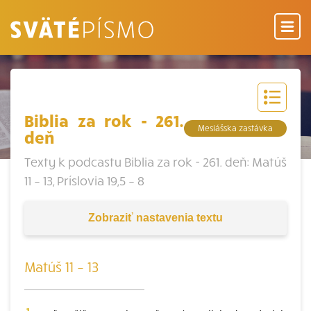
Biblia za rok - 261.
Mesiášska zastávka
deň
Texty k podcastu Biblia za rok - 261. deň: Matúš
11 – 13, Príslovia 19,5 – 8
Zobraziť
nastavenia textu
Matúš 11 – 13
1