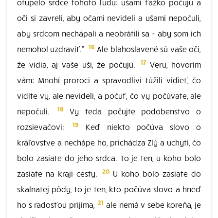
otupelo srdce tohoto ľudu: ušami ťažko počujú a
oči si zavreli, aby očami nevideli a ušami nepočuli,
aby srdcom nechápali a neobrátili sa - aby som ich
16
nemohol uzdraviť."
Ale blahoslavené sú vaše oči,
17
že vidia, aj vaše uši, že počujú.
Veru, hovorím
vám: Mnohí proroci a spravodliví túžili vidieť, čo
vidíte vy, ale nevideli, a počuť, čo vy počúvate, ale
18
nepočuli.
Vy teda počujte podobenstvo o
19
rozsievačovi:
Keď niekto počúva slovo o
kráľovstve a nechápe ho, prichádza Zlý a uchytí, čo
bolo zasiate do jeho srdca. To je ten, u koho bolo
20
zasiate na kraji cesty.
U koho bolo zasiate do
skalnatej pôdy, to je ten, kto počúva slovo a hneď
21
ho s radosťou prijíma,
ale nemá v sebe koreňa, je