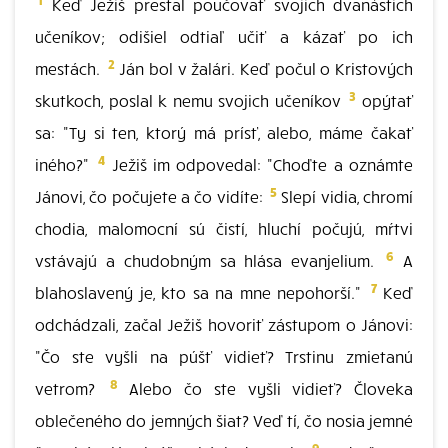
Keď Ježiš prestal poučovať svojich dvanástich
učeníkov; odišiel odtiaľ učiť a kázať po ich
2
mestách.
Ján bol v žalári. Keď počul o Kristových
3
skutkoch, poslal k nemu svojich učeníkov
opýtať
sa: "Ty si ten, ktorý má prísť, alebo, máme čakať
4
iného?"
Ježiš im odpovedal: "Choďte a oznámte
5
Jánovi, čo počujete a čo vidíte:
Slepí vidia, chromí
chodia, malomocní sú čistí, hluchí počujú, mŕtvi
6
vstávajú a chudobným sa hlása evanjelium.
A
7
blahoslavený je, kto sa na mne nepohorší."
Keď
odchádzali, začal Ježiš hovoriť zástupom o Jánovi:
"Čo ste vyšli na púšť vidieť? Trstinu zmietanú
8
vetrom?
Alebo čo ste vyšli vidieť? Človeka
oblečeného do jemných šiat? Veď tí, čo nosia jemné
9