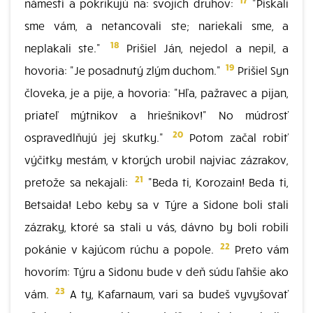
námestí a pokrikujú na: svojich druhov:
"Pískali
sme vám, a netancovali ste; nariekali sme, a
18
neplakali ste."
Prišiel Ján, nejedol a nepil, a
19
hovoria: "Je posadnutý zlým duchom."
Prišiel Syn
človeka, je a pije, a hovoria: "Hľa, pažravec a pijan,
priateľ mýtnikov a hriešnikov!" No múdrosť
20
ospravedlňujú jej skutky."
Potom začal robiť
výčitky mestám, v ktorých urobil najviac zázrakov,
21
pretože sa nekajali:
"Beda ti, Korozain! Beda ti,
Betsaida! Lebo keby sa v Týre a Sidone boli stali
zázraky, ktoré sa stali u vás, dávno by boli robili
22
pokánie v kajúcom rúchu a popole.
Preto vám
hovorím: Týru a Sidonu bude v deň súdu ľahšie ako
23
vám.
A ty, Kafarnaum, vari sa budeš vyvyšovať