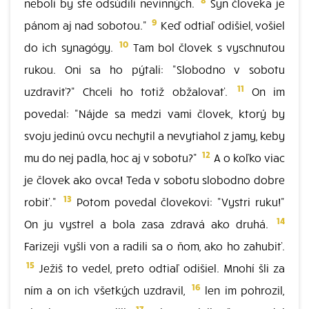
neboli by ste odsúdili nevinných.
Syn človeka je
9
pánom aj nad sobotou."
Keď odtiaľ odišiel, vošiel
10
do ich synagógy.
Tam bol človek s vyschnutou
rukou. Oni sa ho pýtali: "Slobodno v sobotu
11
uzdraviť?" Chceli ho totiž obžalovať.
On im
povedal: "Nájde sa medzi vami človek, ktorý by
svoju jedinú ovcu nechytil a nevytiahol z jamy, keby
12
mu do nej padla, hoc aj v sobotu?"
A o koľko viac
je človek ako ovca! Teda v sobotu slobodno dobre
13
robiť."
Potom povedal človekovi: "Vystri ruku!"
14
On ju vystrel a bola zasa zdravá ako druhá.
Farizeji vyšli von a radili sa o ňom, ako ho zahubiť.
15
Ježiš to vedel, preto odtiaľ odišiel. Mnohí šli za
16
ním a on ich všetkých uzdravil,
len im pohrozil,
17