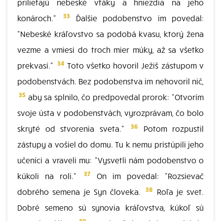
prilietajú nebeské vtáky a hniezdia na jeho
33
konároch."
Ďalšie podobenstvo im povedal:
"Nebeské kráľovstvo sa podobá kvasu, ktorý žena
vezme a vmiesi do troch mier múky, až sa všetko
34
prekvasí."
Toto všetko hovoril Ježiš zástupom v
podobenstvách. Bez podobenstva im nehovoril nič,
35
aby sa splnilo, čo predpovedal prorok: "Otvorím
svoje ústa v podobenstvách, vyrozprávam, čo bolo
36
skryté od stvorenia sveta."
Potom rozpustil
zástupy a vošiel do domu. Tu k nemu pristúpili jeho
učeníci a vraveli mu: "Vysvetli nám podobenstvo o
37
kúkoli na roli."
On im povedal: "Rozsievač
38
dobrého semena je Syn človeka.
Roľa je svet.
Dobré semeno sú synovia kráľovstva, kúkoľ sú
39