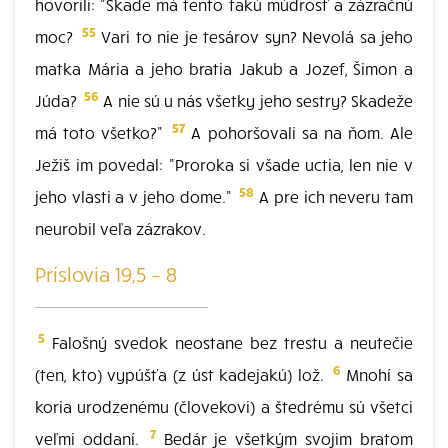
hovorili: "Skade má tento takú múdrosť a zázračnú
55
moc?
Vari to nie je tesárov syn? Nevolá sa jeho
matka Mária a jeho bratia Jakub a Jozef, Šimon a
56
Júda?
A nie sú u nás všetky jeho sestry? Skadeže
57
má toto všetko?"
A pohoršovali sa na ňom. Ale
Ježiš im povedal: "Proroka si všade uctia, len nie v
58
jeho vlasti a v jeho dome."
A pre ich neveru tam
neurobil veľa zázrakov.
Príslovia 19,5 – 8
5
Falošný svedok neostane bez trestu a neutečie
6
(ten, kto) vypúšťa (z úst kadejakú) lož.
Mnohí sa
koria urodzenému (človekovi) a štedrému sú všetci
7
veľmi oddaní.
Bedár je všetkým svojim bratom