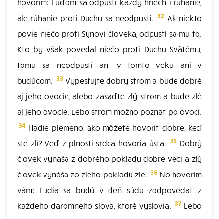
hovorím: Ľuďom sa odpustí každý hriech i rúhanie,
32
ale rúhanie proti Duchu sa neodpusti.
Ak niekto
povie niečo proti Synovi človeka, odpustí sa mu to.
Kto by však povedal niečo proti Duchu Svätému,
tomu sa neodpustí ani v tomto veku ani v
33
budúcom.
Vypestujte dobrý strom a bude dobré
aj jeho ovocie, alebo zasaďte zlý strom a bude zlé
aj jeho ovocie. Lebo strom možno poznať po ovocí.
34
Hadie plemeno, ako môžete hovoriť dobre, keď
35
ste zlí? Veď z plnosti srdca hovoria ústa.
Dobrý
človek vynáša z dobrého pokladu dobré veci a zlý
36
človek vynáša zo zlého pokladu zlé.
No hovorím
vám: Ľudia sa budú v deň súdu zodpovedať z
37
každého daromného slova, ktoré vyslovia.
Lebo