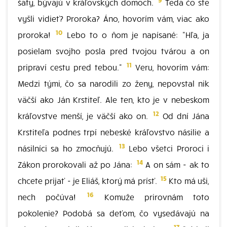
šaty, bývajú v kráľovských domoch.
Teda čo ste
vyšli vidieť? Proroka? Áno, hovorím vám, viac ako
10
proroka!
Lebo to o ňom je napísané: "Hľa, ja
posielam svojho posla pred tvojou tvárou a on
11
pripraví cestu pred tebou."
Veru, hovorím vám:
Medzi tými, čo sa narodili zo ženy, nepovstal nik
väčší ako Ján Krstiteľ. Ale ten, kto je v nebeskom
12
kráľovstve menší, je väčší ako on.
Od dní Jána
Krstiteľa podnes trpí nebeské kráľovstvo násilie a
13
násilníci sa ho zmocňujú.
Lebo všetci Proroci i
14
Zákon prorokovali až po Jána:
A on sám - ak to
15
chcete prijať - je Eliáš, ktorý má prísť.
Kto má uši,
16
nech počúva!
Komuže prirovnám toto
pokolenie? Podobá sa deťom, čo vysedávajú na
17