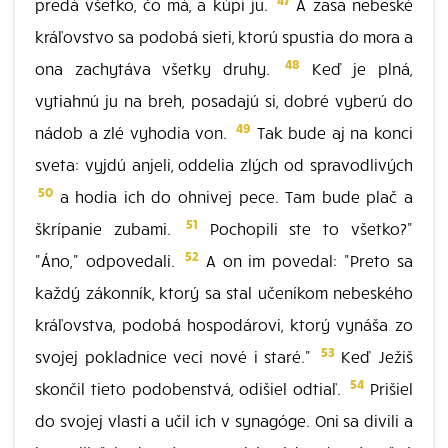
predá všetko, čo má, a kúpi ju.
A zasa nebeské
kráľovstvo sa podobá sieti, ktorú spustia do mora a
48
ona zachytáva všetky druhy.
Keď je plná,
vytiahnú ju na breh, posadajú si, dobré vyberú do
49
nádob a zlé vyhodia von.
Tak bude aj na konci
sveta: vyjdú anjeli, oddelia zlých od spravodlivých
50
a hodia ich do ohnivej pece. Tam bude plač a
51
škrípanie zubami.
Pochopili ste to všetko?"
52
"Áno," odpovedali.
A on im povedal: "Preto sa
každý zákonník, ktorý sa stal učeníkom nebeského
kráľovstva, podobá hospodárovi, ktorý vynáša zo
53
svojej pokladnice veci nové i staré."
Keď Ježiš
54
skončil tieto podobenstvá, odišiel odtiaľ.
Prišiel
do svojej vlasti a učil ich v synagóge. Oni sa divili a