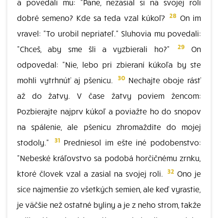
a povedali mu: "Pane, nezasial si na svojej roli
28
dobré semeno? Kde sa teda vzal kúkoľ?
On im
vravel: "To urobil nepriateľ." Sluhovia mu povedali:
29
"Chceš, aby sme šli a vyzbierali ho?"
On
odpovedal: "Nie, lebo pri zbieraní kúkoľa by ste
30
mohli vytrhnúť aj pšenicu.
Nechajte oboje rásť
až do žatvy. V čase žatvy poviem žencom:
Pozbierajte najprv kúkoľ a poviažte ho do snopov
na spálenie, ale pšenicu zhromaždite do mojej
31
stodoly."
Predniesol im ešte iné podobenstvo:
"Nebeské kráľovstvo sa podobá horčičnému zrnku,
32
ktoré človek vzal a zasial na svojej roli.
Ono je
síce najmenšie zo všetkých semien, ale keď vyrastie,
je väčšie než ostatné byliny a je z neho strom, takže