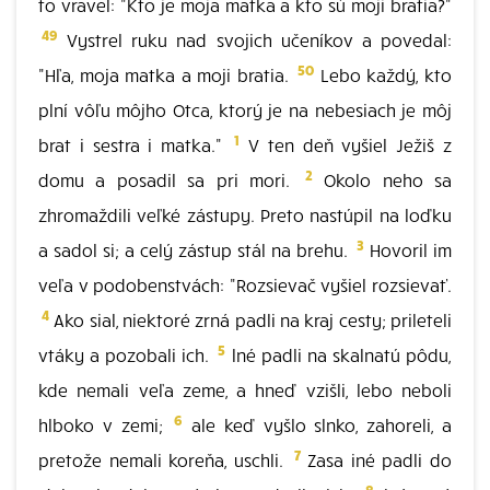
to vravel: "Kto je moja matka a kto sú moji bratia?"
49
Vystrel ruku nad svojich učeníkov a povedal:
50
"Hľa, moja matka a moji bratia.
Lebo každý, kto
plní vôľu môjho Otca, ktorý je na nebesiach je môj
1
brat i sestra i matka."
V ten deň vyšiel Ježiš z
2
domu a posadil sa pri mori.
Okolo neho sa
zhromaždili veľké zástupy. Preto nastúpil na loďku
3
a sadol si; a celý zástup stál na brehu.
Hovoril im
veľa v podobenstvách: "Rozsievač vyšiel rozsievať.
4
Ako sial, niektoré zrná padli na kraj cesty; prileteli
5
vtáky a pozobali ich.
lné padli na skalnatú pôdu,
kde nemali veľa zeme, a hneď vzišli, lebo neboli
6
hlboko v zemi;
ale keď vyšlo slnko, zahoreli, a
7
pretože nemali koreňa, uschli.
Zasa iné padli do
8