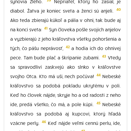
synovia Zlého.
Nepriateľ, ktorý ho zasial, je
40
diabol. Žatva je koniec sveta a ženci sú anjeli.
Ako teda zbierajú kúkoľ a pália v ohni, tak bude aj
41
na konci sveta:
Syn človeka pošle svojich anjelov
a vyzbierajú z jeho kráľovstva všetky pohoršenia a
42
tých, čo pášu neprávosť,
a hodia ich do ohnivej
43
pece. Tam bude plač a škrípanie zubami.
Vtedy
sa spravodliví zaskvejú ako slnko v kráľovstve
44
svojho Otca. Kto má uši, nech počúva!
Nebeské
kráľovstvo sa podobá pokladu ukrytému v poli.
Keď ho človek nájde, skryje ho a od radosti z neho
45
ide, predá všetko, čo má, a pole kúpi.
Nebeské
kráľovstvo sa podobá aj kupcovi, ktorý hľadá
46
vzácne perly.
Keď nájde veľmi cennú perlu, ide,
47