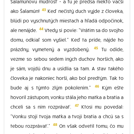
Šalamúnovu múdrosť - a tu je predsa niekto väčší
43
ako Šalamún!
Keď nečistý duch vyjde z človeka,
blúdi po vyschnutých miestach a hľadá odpočinok,
44
ale nenájde.
Vtedy si povie: "Vrátim sa do svojho
domu, odkiaľ som vyšiel." Keď ta príde, nájde ho
45
prázdny, vymetený a vyzdobený.
Tu odíde,
vezme so sebou sedem iných duchov horších, ako
je sám, vojdú dnu a usídlia sa tam. A stav takého
človeka je nakoniec horší, ako bol predtým. Tak to
46
bude aj s týmto zlým pokolením."
Kým ešte
hovoril zástupom, vonku stála jeho matka a bratia a
47
chceli sa s ním rozprávať.
Ktosi mu povedal:
"Vonku stojí tvoja matka a tvoji bratia a chcú sa s
48
tebou rozprávať."
On však odvetil tomu, čo mu