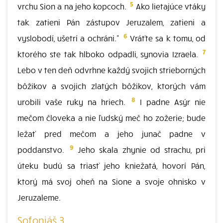
5
vrchu Sion a na jeho kopcoch.
Ako lietajúce vtáky
tak zatieni Pán zástupov Jeruzalem, zatieni a
6
vyslobodí, ušetrí a ochráni."
Vráťte sa k tomu, od
7
ktorého ste tak hlboko odpadli, synovia Izraela.
Lebo v ten deň odvrhne každý svojich strieborných
bôžikov a svojich zlatých bôžikov, ktorých vám
8
urobili vaše ruky na hriech.
I padne Asýr nie
mečom človeka a nie ľudský meč ho zožerie; bude
ležať pred mečom a jeho junač padne v
9
poddanstvo.
Jeho skala zhynie od strachu, pri
úteku budú sa triasť jeho kniežatá, hovorí Pán,
ktorý má svoj oheň na Sione a svoje ohnisko v
Jeruzaleme.
Sofoniáš 3