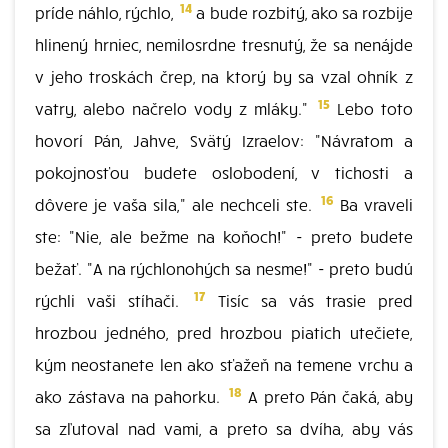
14
príde náhlo, rýchlo,
a bude rozbitý, ako sa rozbije
hlinený hrniec, nemilosrdne tresnutý, že sa nenájde
v jeho troskách črep, na ktorý by sa vzal ohník z
15
vatry, alebo načrelo vody z mláky."
Lebo toto
hovorí Pán, Jahve, Svätý Izraelov: "Návratom a
pokojnosťou budete oslobodení, v tichosti a
16
dôvere je vaša sila," ale nechceli ste.
Ba vraveli
ste: "Nie, ale bežme na koňoch!" - preto budete
bežať. "A na rýchlonohých sa nesme!" - preto budú
17
rýchli vaši stíhači.
Tisíc sa vás trasie pred
hrozbou jedného, pred hrozbou piatich utečiete,
kým neostanete len ako sťažeň na temene vrchu a
18
ako zástava na pahorku.
A preto Pán čaká, aby
sa zľutoval nad vami, a preto sa dvíha, aby vás