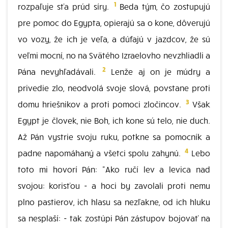
1
rozpaľuje sťa prúd síry.
Beda tým, čo zostupujú
pre pomoc do Egypta, opierajú sa o kone, dôverujú
vo vozy, že ich je veľa, a dúfajú v jazdcov, že sú
veľmi mocní, no na Svätého Izraelovho nevzhliadli a
2
Pána nevyhľadávali.
Lenže aj on je múdry a
privedie zlo, neodvolá svoje slová, povstane proti
3
domu hriešnikov a proti pomoci zločincov.
Však
Egypt je človek, nie Boh, ich kone sú telo, nie duch.
Až Pán vystrie svoju ruku, potkne sa pomocník a
4
padne napomáhaný a všetci spolu zahynú.
Lebo
toto mi hovorí Pán: "Ako ručí lev a levica nad
svojou: korisťou - a hoci by zavolali proti nemu
plno pastierov, ich hlasu sa nezľakne, od ich hluku
sa nesplaší: - tak zostúpi Pán zástupov bojovať na