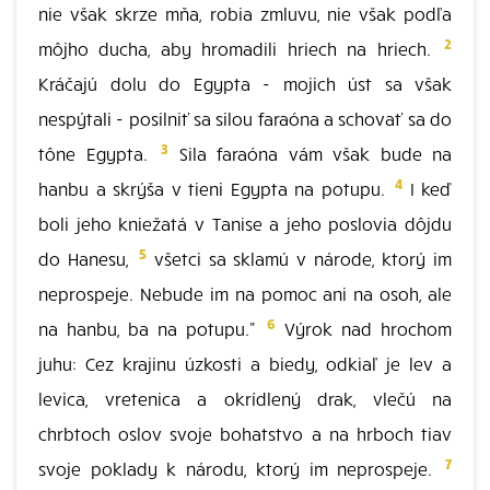
nie však skrze mňa, robia zmluvu, nie však podľa
2
môjho ducha, aby hromadili hriech na hriech.
Kráčajú dolu do Egypta - mojich úst sa však
nespýtali - posilniť sa silou faraóna a schovať sa do
3
tône Egypta.
Sila faraóna vám však bude na
4
hanbu a skrýša v tieni Egypta na potupu.
I keď
boli jeho kniežatá v Tanise a jeho poslovia dôjdu
5
do Hanesu,
všetci sa sklamú v národe, ktorý im
neprospeje. Nebude im na pomoc ani na osoh, ale
6
na hanbu, ba na potupu."
Výrok nad hrochom
juhu: Cez krajinu úzkosti a biedy, odkiaľ je lev a
levica, vretenica a okrídlený drak, vlečú na
chrbtoch oslov svoje bohatstvo a na hrboch tiav
7
svoje poklady k národu, ktorý im neprospeje.