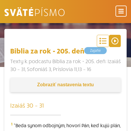
Biblia za rok - 205. deň
Zajatie
Texty k podcastu Biblia za rok - 205. deň: Izaiáš
30 – 31, Sofoniáš 3, Príslovia 11,13 – 16
Zobraziť
nastavenia textu
Izaiáš 30 – 31
1
"Beda synom odbojným, hovorí Pán, keď kujú plán,