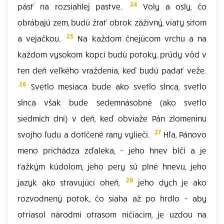
24
pásť na rozsiahlej pastve.
Voly a osly, čo
obrábajú zem, budú žrať obrok záživný, viaty sitom
25
a vejačkou.
Na každom čnejúcom vrchu a na
každom vysokom kopci budú potoky, prúdy vôd v
ten deň veľkého vraždenia, keď budú padať veže.
26
Svetlo mesiaca bude ako svetlo slnca, svetlo
slnca však bude sedemnásobné (ako svetlo
siedmich dní) v deň, keď obviaže Pán zlomeninu
27
svojho ľudu a dotlčené rany vylieči.
Hľa, Pánovo
meno prichádza zďaleka, - jeho hnev blčí a je
ťažkým kúdolom, jeho pery sú plné hnevu, jeho
28
jazyk ako stravujúci oheň,
jeho dych je ako
rozvodnený potok, čo siaha až po hrdlo - aby
otriasol národmi otrasom ničiacim, je uzdou na