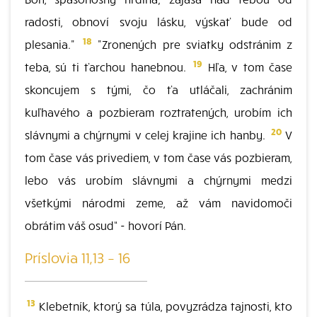
radosti, obnoví svoju lásku, výskať bude od
18
plesania."
"Zronených pre sviatky odstránim z
19
teba, sú ti ťarchou hanebnou.
Hľa, v tom čase
skoncujem s tými, čo ťa utláčali, zachránim
kuľhavého a pozbieram roztratených, urobím ich
20
slávnymi a chýrnymi v celej krajine ich hanby.
V
tom čase vás privediem, v tom čase vás pozbieram,
lebo vás urobím slávnymi a chýrnymi medzi
všetkými národmi zeme, až vám navidomoči
obrátim váš osud“ - hovorí Pán.
Príslovia 11,13 – 16
13
Klebetník, ktorý sa túla, povyzrádza tajnosti, kto