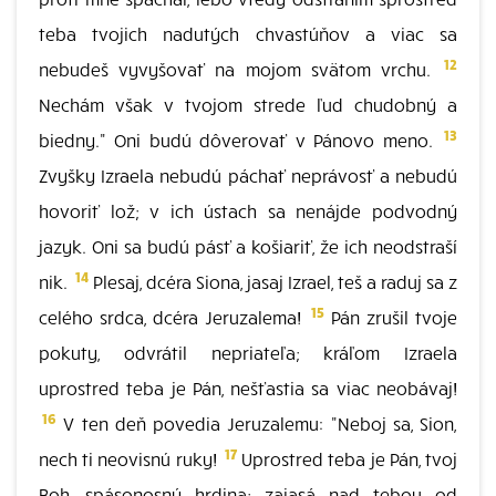
teba tvojich nadutých chvastúňov a viac sa
12
nebudeš vyvyšovať na mojom svätom vrchu.
Nechám však v tvojom strede ľud chudobný a
13
biedny." Oni budú dôverovať v Pánovo meno.
Zvyšky Izraela nebudú páchať neprávosť a nebudú
hovoriť lož; v ich ústach sa nenájde podvodný
jazyk. Oni sa budú pásť a košiariť, že ich neodstraší
14
nik.
Plesaj, dcéra Siona, jasaj Izrael, teš a raduj sa z
15
celého srdca, dcéra Jeruzalema!
Pán zrušil tvoje
pokuty, odvrátil nepriateľa; kráľom Izraela
uprostred teba je Pán, nešťastia sa viac neobávaj!
16
V ten deň povedia Jeruzalemu: "Neboj sa, Sion,
17
nech ti neovisnú ruky!
Uprostred teba je Pán, tvoj
Boh, spásonosný hrdina; zajasá nad tebou od