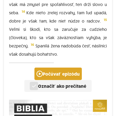
však má zmysel pre spoľahlivosť, ten drží slovo u
14
seba.
Kde nieto zrelej rozvahy, tam ľud upadá,
15
dobre je však tam, kde niet núdze o radcov.
Veľmi si škodí, kto sa zaručuje za cudzieho
(človeka), kto sa však záväznostiam vyhýba, je
16
bezpečný.
Spanilá žena nadobúda česť, násilníci
však dosahujú bohatstvo.
Počúvať epizódu
Označiť ako prečítané