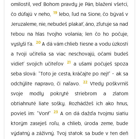
omilostil, veď Bohom pravdy je Pán, blažení všetci,
19
čo dúfajú v neho,
lebo, ľud na Sione, čo bývaš v
Jeruzaleme, nie, nebudeš plakať, áno, zľutuje sa nad
tebou na hlas tvojho volania; len čo ho počuje,
20
vyslyší ťa.
A dá vám chlieb tiesne a vodu úzkosti
a tvoji učitelia sa viac neschovajú, očami budeš
21
vidieť svojich učiteľov
a ušami počuješ spoza
seba slová: "Toto je cesta, kráčajte po nej!" - ak sa
22
odchýlite napravo, či naľavo.
Vtedy poškvrníš
svoje modly pokryté striebrom a zlatom
obtiahnuté liate sošky. Rozhádžeš ich ako hnus,
23
povieš im: "Von!"
A on dá dažďa tvojmu siatiu
ktorým zaseješ roľu, a chlieb, úroda zeme, bude
výdatný a záživný. Tvoj statok sa bude v ten deň