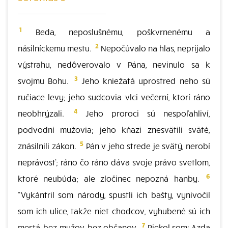
1
Beda, neposlušnému, poškvrnenému a
2
násilníckemu mestu.
Nepočúvalo na hlas, neprijalo
výstrahu, nedôverovalo v Pána, nevinulo sa k
3
svojmu Bohu.
Jeho kniežatá uprostred neho sú
ručiace levy; jeho sudcovia vlci večerní, ktorí ráno
4
neobhrýzali.
Jeho proroci sú nespoľahliví,
podvodní mužovia; jeho kňazi znesvätili sväté,
5
znásilnili zákon.
Pán v jeho strede je svätý, nerobí
neprávosť; ráno čo ráno dáva svoje právo svetlom,
6
ktoré neubúda; ale zločinec nepozná hanby.
"Vykántril som národy, spustli ich bašty, vynivočil
som ich ulice, takže niet chodcov, vyhubené sú ich
7
mestá, bez mužov, bez občanov.
Riekol som: Azda