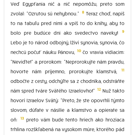
Veď Egypťania nič a nič nepomôžu, preto som
8
zvolal: "Ozrutou sú nehybnou."
Teraz choď, napíš
to na tabuľu pred nimi a vpíš to do knihy, aby to
9
bolo pre budúce dni ako svedectvo naveky!
Lebo je to národ odbojný, lživí synovia, synovia, čo
10
nechcú počuť náuku Pánovu,
čo vravia vidiacim:
"Neviďte!" a prorokom: "Neprorokujte nám pravdu,
11
hovorte nám príjemno, prorokujte klamstvá,
odbočte z cesty, odchýľte sa z chodníka, odstráňte
12
nám spred tváre Svätého Izraelovho!"
Nuž takto
hovorí Izraelov Svätý: "Preto, že ste opovrhli týmto
slovom, dúfate v násilie a klamstvo a opierate sa
13
oň:
preto vám bude tento hriech ako hroziaca
trhlina rozškľabená na vysokom múre, ktorého pád