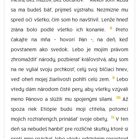
sa ma budeš báť, prijmeš výstrahu. Nezmizne mu
spred očí všetko, čím som ho navštívil. Lenže hneď
8
zrána bolo podlé všetko ich konanie.
Preto
čakajte na mňa - hovorí Pán -, na deň, keď
povstanem ako svedok. Lebo je mojím právom
zhromaždiť národy, pozbierať kráľovstvá, aby som
na ne vylial svoju prchkosť, celý svoj blčiaci hnev,
9
veď oheň mojej žiarlivosti pohltí celú zem.
Lebo
vtedy dám národom čisté pery, aby všetky vzývali
10
meno Pánovo a slúžili mu spojenými silami.
Až
spoza riek Etiópie budú moji ctitelia, potomci
11
mojich roztratených, prinášať svoje obety.
V ten
deň sa nebudeš hanbiť pre rozličné skutky, ktoré si
proti mne spáchal, lebo vtedy odstránim sprostred