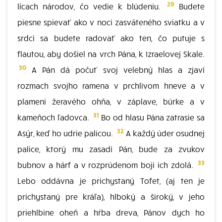
29
lícach národov, čo vedie k blúdeniu.
Budete
piesne spievať ako v noci zasväteného sviatku a v
srdci sa budete radovať ako ten, čo putuje s
flautou, aby došiel na vrch Pána, k Izraelovej Skale.
30
A Pán dá počuť svoj velebný hlas a zjaví
rozmach svojho ramena v prchlivom hneve a v
plameni žeravého ohňa, v záplave, búrke a v
31
kameňoch ľadovca.
Bo od hlasu Pána zatrasie sa
32
Asýr, keď ho udrie palicou.
A každý úder osudnej
palice, ktorý mu zasadí Pán, bude za zvukov
33
bubnov a hárf a v rozprúdenom boji ich zdolá.
Lebo oddávna je prichystaný Tofet, (aj ten je
prichystaný pre kráľa), hlboký a široký, v jeho
priehlbine oheň a hŕba dreva, Pánov dych ho