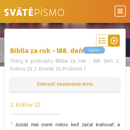
Biblia za rok - 188. deň
Zajatie
Texty k podcastu Biblia za rok - 188. deň: 2.
Kráľov 22, 2. Kroník 33, Príslovia 7
Zobraziť
nastavenia textu
2. Kráľov 22
1
Joziáš mal osem rokov, keď začal kraľovať, a