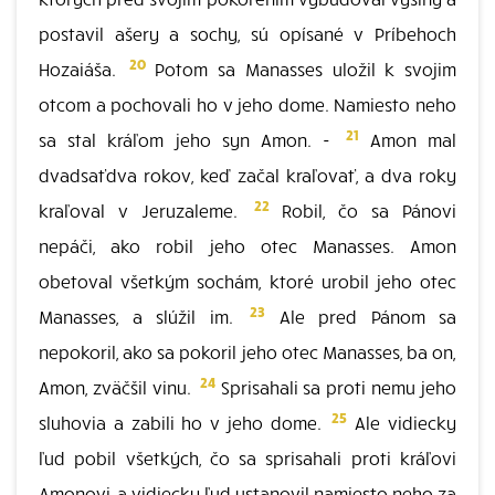
postavil ašery a sochy, sú opísané v Príbehoch
20
Hozaiáša.
Potom sa Manasses uložil k svojim
otcom a pochovali ho v jeho dome. Namiesto neho
21
sa stal kráľom jeho syn Amon. -
Amon mal
dvadsaťdva rokov, keď začal kraľovať, a dva roky
22
kraľoval v Jeruzaleme.
Robil, čo sa Pánovi
nepáči, ako robil jeho otec Manasses. Amon
obetoval všetkým sochám, ktoré urobil jeho otec
23
Manasses, a slúžil im.
Ale pred Pánom sa
nepokoril, ako sa pokoril jeho otec Manasses, ba on,
24
Amon, zväčšil vinu.
Sprisahali sa proti nemu jeho
25
sluhovia a zabili ho v jeho dome.
Ale vidiecky
ľud pobil všetkých, čo sa sprisahali proti kráľovi
Amonovi, a vidiecky ľud ustanovil namiesto neho za