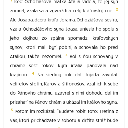
Keď Ochoziášova matka Atalia videla, že jej syn
2
zomrel, vzala sa a vyvraždila celý kráľovský rod.
Ale Josaba, dcéra kráľa Jorama, Ochoziášova sestra,
vzala Ochoziášovho syna Joasa, uniesla ho spolu s
jeho dojkou zo spálne spomedzi kráľovských
synov, ktorí mali byť pobití, a schovala ho pred
3
Ataliou, takže nezomrel.
Bol s ňou schovaný v
chráme šesť rokov, kým Atalia panovala nad
4
krajinou.
Na siedmy rok dal Jojada zavolať
veliteľov stotín, Karov a štítonošov, vzal ich k sebe
do Pánovho chrámu, uzavrel s nimi dohodu, dal im
prisahať na Pánov chrám a ukázal im kráľovho syna.
5
Potom im rozkázal: "Budete robiť toto: Tretina z
vás, ktorí prichádzate v sobotu a držíte stráž bude
6