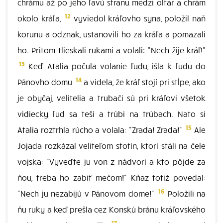
chrámu až po jeho ľavú stranu medzi oltár a chrám
12
okolo kráľa,
vyviedol kráľovho syna, položil naň
korunu a odznak, ustanovili ho za kráľa a pomazali
ho. Pritom tlieskali rukami a volali: "Nech žije kráľ!"
13
Keď Atalia počula volanie ľudu, išla k ľudu do
14
Pánovho domu
a videla, že kráľ stojí pri stĺpe, ako
je obyčaj, velitelia a trubači sú pri kráľovi všetok
vidiecky ľud sa teší a trúbi na trúbach. Nato si
15
Atalia roztrhla rúcho a volala: "Zrada! Zrada!"
Ale
Jojada rozkázal veliteľom stotín, ktorí stáli na čele
vojska: "Vyveďte ju von z nádvorí a kto pôjde za
ňou, treba ho zabiť mečom!" Kňaz totiž povedal:
16
"Nech ju nezabijú v Pánovom dome!"
Položili na
ňu ruky a keď prešla cez Konskú bránu kráľovského
17