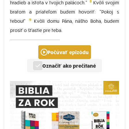
8
hradieb a istota v tvojich palácoch."
Kvôli svojim
bratom a priateľom budem hovoriť: "Pokoj s
9
tebou!"
Kvôli domu Pána, nášho Boha, budem
prosiť o šťastie pre teba.
Počúvať epizódu
Označiť ako prečítané