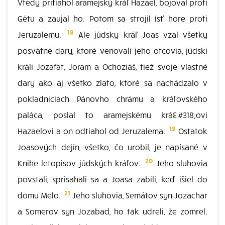
Vtedy pritiahol aramejský kráľ Hazael, bojoval proti
Gétu a zaujal ho. Potom sa strojil ísť hore proti
18
Jeruzalemu.
Ale júdsky kráľ Joas vzal všetky
posvätné dary, ktoré venovali jeho otcovia, júdski
králi Jozafat, Joram a Ochoziáš, tiež svoje vlastné
dary ako aj všetko zlato, ktoré sa nachádzalo v
pokladniciach Pánovho chrámu a kráľovského
paláca, poslal to aramejskému krá&#318;ovi
19
Hazaelovi a on odtiahol od Jeruzalema.
Ostatok
Joasových dejín, všetko, čo urobil, je napísané v
20
Knihe letopisov júdských kráľov.
Jeho sluhovia
povstali, sprisahali sa a Joasa zabili, keď išiel do
21
domu Melo.
Jeho sluhovia, Semátov syn Jozachar
a Somerov syn Jozabad, ho tak udreli, že zomrel.