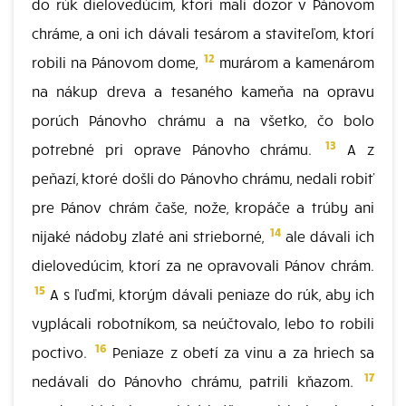
do rúk dielovedúcim, ktorí mali dozor v Pánovom
chráme, a oni ich dávali tesárom a staviteľom, ktorí
12
robili na Pánovom dome,
murárom a kamenárom
na nákup dreva a tesaného kameňa na opravu
porúch Pánovho chrámu a na všetko, čo bolo
13
potrebné pri oprave Pánovho chrámu.
A z
peňazí, ktoré došli do Pánovho chrámu, nedali robiť
pre Pánov chrám čaše, nože, kropáče a trúby ani
14
nijaké nádoby zlaté ani strieborné,
ale dávali ich
dielovedúcim, ktorí za ne opravovali Pánov chrám.
15
A s ľuďmi, ktorým dávali peniaze do rúk, aby ich
vyplácali robotníkom, sa neúčtovalo, lebo to robili
16
poctivo.
Peniaze z obetí za vinu a za hriech sa
17
nedávali do Pánovho chrámu, patrili kňazom.