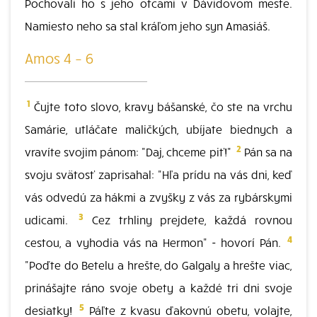
Pochovali ho s jeho otcami v Dávidovom meste.
Namiesto neho sa stal kráľom jeho syn Amasiáš.
Amos 4 – 6
1
Čujte toto slovo, kravy bášanské, čo ste na vrchu
Samárie, utláčate maličkých, ubíjate biednych a
2
vravíte svojim pánom: "Daj, chceme piť!"
Pán sa na
svoju svätosť zaprisahal: "Hľa prídu na vás dni, keď
vás odvedú za hákmi a zvyšky z vás za rybárskymi
3
udicami.
Cez trhliny prejdete, každá rovnou
4
cestou, a vyhodia vás na Hermon" - hovorí Pán.
"Poďte do Betelu a hrešte, do Galgaly a hrešte viac,
prinášajte ráno svoje obety a každé tri dni svoje
5
desiatky!
Páľte z kvasu ďakovnú obetu, volajte,