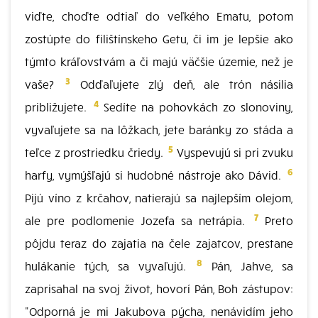
viďte, choďte odtiaľ do veľkého Ematu, potom
zostúpte do filištínskeho Getu, či im je lepšie ako
týmto kráľovstvám a či majú väčšie územie, než je
3
vaše?
Odďaľujete zlý deň, ale trón násilia
4
približujete.
Sedíte na pohovkách zo slonoviny,
vyvaľujete sa na lôžkach, jete baránky zo stáda a
5
teľce z prostriedku čriedy.
Vyspevujú si pri zvuku
6
harfy, vymýšľajú si hudobné nástroje ako Dávid.
Pijú víno z krčahov, natierajú sa najlepším olejom,
7
ale pre podlomenie Jozefa sa netrápia.
Preto
pôjdu teraz do zajatia na čele zajatcov, prestane
8
hulákanie tých, sa vyvaľujú.
Pán, Jahve, sa
zaprisahal na svoj život, hovorí Pán, Boh zástupov:
"Odporná je mi Jakubova pýcha, nenávidím jeho