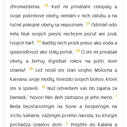
22
zhromaždenia.
Keď mi prinášate celopaly a
svoje pokrmové obety, nemám v nich záľubu a na
23
tučné pokojné obety sa nepozriem.
Odstráň odo
mňa hluk svojich piesní, nechcem počuť ani zvuk
24
tvojich hárf.
Radšej nech prúdi právo ako voda a
25
spravodlivosť ako stály potok.
Či ste mi prinášali
obety a žertvy štyridsať rokov na púšti, dom
26
Izraela?
Lež nosili ste stan svojho Molocha a
Kaivana, svoje modly, hviezdu svojich bohov, ktoré
27
ste si spravili.
Nuž odvediem vás do zajatia za
1
Damask," hovorí Pán; Boh zástupov je jeho meno.
Beda bezstarostným na Sione a bezpečným na
vrchu Samárie, váženým prvého národa, ku ktorým
2
prichádza Izraelov dom.
Prejdite do Kalana a