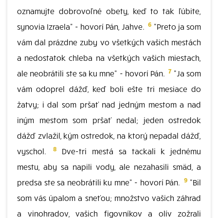
oznamujte dobrovoľné obety, keď to tak ľúbite,
6
synovia Izraela" - hovorí Pán, Jahve.
"Preto ja som
vám dal prázdne zuby vo všetkých vašich mestách
a nedostatok chleba na všetkých vašich miestach,
7
ale neobrátili ste sa ku mne" - hovorí Pán.
"Ja som
vám odoprel dážď, keď boli ešte tri mesiace do
žatvy; i dal som pršať nad jedným mestom a nad
iným mestom som pršať nedal; jeden ostredok
dážď zvlažil, kým ostredok, na ktorý nepadal dážď,
8
vyschol.
Dve-tri mestá sa tackali k jednému
mestu, aby sa napili vody, ale nezahasili smäd, a
9
predsa ste sa neobrátili ku mne" - hovorí Pán.
"Bil
som vás úpalom a sneťou; množstvo vašich záhrad
a vinohradov, vašich figovníkov a olív zožrali