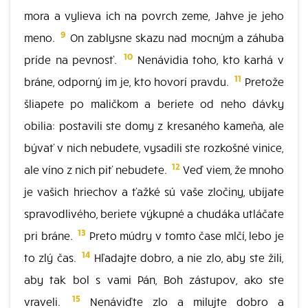
mora a vylieva ich na povrch zeme, Jahve je jeho
9
meno.
On zablysne skazu nad mocným a záhuba
10
príde na pevnosť.
Nenávidia toho, kto karhá v
11
bráne, odporný im je, kto hovorí pravdu.
Pretože
šliapete po maličkom a beriete od neho dávky
obilia: postavili ste domy z kresaného kameňa, ale
bývať v nich nebudete, vysadili ste rozkošné vinice,
12
ale víno z nich piť nebudete.
Veď viem, že mnoho
je vašich hriechov a ťažké sú vaše zločiny, ubíjate
spravodlivého, beriete výkupné a chudáka utláčate
13
pri bráne.
Preto múdry v tomto čase mlčí, lebo je
14
to zlý čas.
Hľadajte dobro, a nie zlo, aby ste žili,
aby tak bol s vami Pán, Boh zástupov, ako ste
15
vraveli.
Nenáviďte zlo a milujte dobro a