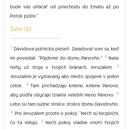
bude vás utláčať od priechodu do Ematu až po
Potok púšte."
Žalm 122
1
Dávidova pútnická pieseň. Zaradoval som sa, keď
2
mi povedali: "Pôjdeme do domu Pánovho."
Naše
3
nohy už stoja v tvojich bránach, Jeruzalem.
Jeruzalem je vystavaný ako mesto spojené v jeden
4
celok.
Tam prichádzajú kmene, kmene Pánove,
5
aby podľa obyčaje Izraela velebili meno Pánovo.
Lebo sú tam súdne stolice, stolice domu Dávidovho.
6
Pre Jeruzalem proste o pokoj: "Nech sú bezpeční,
7
čo ťa milujú.
Nech pokoj vládne vnútri tvojich