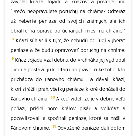
zavolal kňaza Jojadu a kňazov a povedal im:
"Prečo neopravujete poruchy na chráme? Odteraz
už neberte peniaze od svojich známych, ale ich
obráťte na opravu porúchaných miest na chráme!"
8
Kňazi súhlasili s tým, že nebudú od ľudí vyberať
peniaze a že budú opravovať poruchy na chráme.
9
Kňaz Jojada vzal debnu, do vrchnáka jej vydlabal
dieru a postavil ju k oltáru po pravej ruke toho, kto
prichádza do Pánovho chrámu. Ta dávali kňazi,
ktorí strážili prah, všetky peniaze, ktoré donášali do
10
Pánovho chrámu.
A keď videli, že je v debne veľa
peňazí, prišiel hore kráľov pisár a veľkňaz a
pozaväzovali a spočítali peniaze, ktoré sa našli v
11
Pánovom chráme.
Odvážené peniaze dali potom