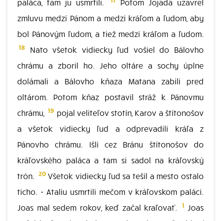
paláca, tam ju usmrtili.
Potom Jojada uzavrel
zmluvu medzi Pánom a medzi kráľom a ľudom, aby
bol Pánovým ľudom, a tiež medzi kráľom a ľudom.
18
Nato všetok vidiecky ľud vošiel do Bálovho
chrámu a zboril ho. Jeho oltáre a sochy úplne
dolámali a Bálovho kňaza Matana zabili pred
oltárom. Potom kňaz postavil stráž k Pánovmu
19
chrámu,
pojal veliteľov stotín, Karov a štítonošov
a všetok vidiecky ľud a odprevadili kráľa z
Pánovho chrámu. Išli cez Bránu štítonošov do
kráľovského paláca a tam si sadol na kráľovský
20
trón.
Všetok vidiecky ľud sa tešil a mesto ostalo
ticho. - Ataliu usmrtili mečom v kráľovskom paláci.
1
Joas mal sedem rokov, keď začal kraľovať.
Joas