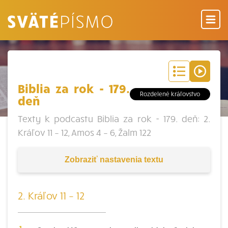
Biblia za rok - 179.
Rozdelené kráľovstvo
deň
Texty k podcastu Biblia za rok - 179. deň: 2.
Kráľov 11 – 12, Amos 4 – 6, Žalm 122
Zobraziť
nastavenia textu
2. Kráľov 11 – 12
1