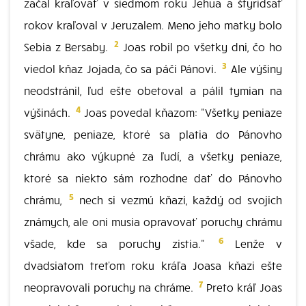
začal kraľovať v siedmom roku Jehua a štyridsať
rokov kraľoval v Jeruzalem. Meno jeho matky bolo
2
Sebia z Bersaby.
Joas robil po všetky dni, čo ho
3
viedol kňaz Jojada, čo sa páči Pánovi.
Ale výšiny
neodstránil, ľud ešte obetoval a pálil tymian na
4
výšinách.
Joas povedal kňazom: "Všetky peniaze
svätyne, peniaze, ktoré sa platia do Pánovho
chrámu ako výkupné za ľudí, a všetky peniaze,
ktoré sa niekto sám rozhodne dať do Pánovho
5
chrámu,
nech si vezmú kňazi, každý od svojich
známych, ale oni musia opravovať poruchy chrámu
6
všade, kde sa poruchy zistia."
Lenže v
dvadsiatom treťom roku kráľa Joasa kňazi ešte
7
neopravovali poruchy na chráme.
Preto kráľ Joas