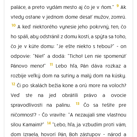
9
paláce, a preto vydám mesto aj čo je v ňom."
Ak
vtedy ostane v jednom dome desať mužov, zomrú.
10
A keď niektorého vynesie jeho pokrvný, ten, čo
ho spáli, aby odstránil z domu kosti, a spýta sa toho,
čo je v kúte domu: "Je ešte niekto s tebou?" - on
odpovie: "Nie!" a dodá: "Ticho! Len nie spomenúť
11
Pánovo meno!"
Lebo hľa, Pán dáva rozkaz a
rozbije veľký dom na sutiny a malý dom na kúsky.
12
Či po skalách bežia kone a orú more na voloch?
Veď ste na jed obrátili právo a ovocie
13
spravodlivosti na palinu.
Čo sa tešíte pre
ničomnosť? - Čo vravíte: "A nezaujali sme vlastnou
14
silou Kamaim?"
"Lebo, hľa, ja vzbudím proti vám,
dom Izraela, hovorí Pán, Boh zástupov - národ a