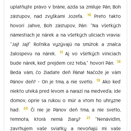
uplatňujte právo v bráne, azda sa zmiluje Pán, Boh
16
zástupov, nad zvyškami Jozefa.
Preto takto
hovorí Jahve, Boh zástupov, Pán: "Na všetkých
námestiach je nárek a na všetkých uliciach vravia:
"Jaj! Jaj!" Roľníka vyzývajú na smútok a znalca
17
žalospevu na nárek.
Aj vo všetkých viniciach
18
bude nárek, keď prejdem cez teba," hovorí Pán.
Beda vám, čo žiadate deň Pána! Načože je vám
19
Pánov deň? - On je tma, a nie svetlo.
Ako keď
niekto uteká pred levom a narazí na medveďa; ide
domov, oprie sa rukou o múr a vtom ho uhryzne
20
had:
Či nie je Pánov deň tma, a nie svetlo,
21
temnota, ktorá nemá žiary?
"Nenávidím,
zavrhujem vaše sviatky a nevoňajú mi vaše