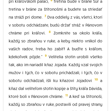
pri kráľovskom paláci,
tretina bude v bráne Súr a
tretina v bráne za štítonošmi a budete sa striedať
7
na stráži pri dome.
Dva oddiely z vás, všetci, ktorí
v sobotu odchádzate, budú držať stráž v Pánovom
8
chráme pri kráľovi.
Zomknite sa okolo kráľa,
každý so zbraňou v ruke, a keby niekto vnikol do
vašich radov, treba ho zabiť! A buďte s kráľom,
9
kdekoľvek pôjde."
Velitelia stotín urobili všetko
tak, ako im nariadil kňaz Jojada. Každý vzal svojich
mužov i tých, čo v sobotu prichádzali, i tých, čo v
10
sobotu odchádzali, išli ku kňazovi Jojadovi
a
kňaz dal veliteľom stotín kopije a štíty kráľa Dávida,
11
ktoré boli v Pánovom chráme.
A keď sa štítonoši,
každý so zbraňou v ruke, postavili od pravej strany