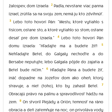
2
žalospev, dom Izraela:
Padla, nevstane viac panna
Izrael, zrútila sa na svoju zem, nemá ju kto zdvihnúť.
3
Lebo toto hovorí Pán: "Mestu, ktoré vytiahlo s
tisícom, ostane sto, a ktoré vytiahlo so stom, ostane
4
desať pre dom Izraela."
Lebo toto hovorí Pán
5
domu Izraela: "Hľadajte ma a budete žiť!
Nehľadajte Betel, do Galgaly nechoďte a do
Bersabe neputujte, lebo Galgala pôjde do zajatia a
6
Betel bude ničím."
Hľadajte Pána a budete žiť,
ináč dopadne na Jozefov dom ako oheň, ktorý
7
stravuje, a niet (toho), kto by zahasil Betel.
Obracajú právo na palinu a spravodlivosť hádžu na
8
zem.
On stvoril Plejády a Orión, temnosť na ráno
obracia a deň zatemňuje na noc; on privoláva vody