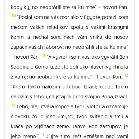
kobylky; no neobrátili ste sa ku mne" - hovorí Pán.
10
"Poslal som na vás mor ako v Egypte, porazil som
mečom vašich mladíkov spolu s vašimi krásnymi
koňmi a nechal som, nech vám vniká do nosov
zápach vašich táborov; no neobrátili ste sa ku mne"
11
- hovorí Pán.
"A vyvrátil som vás, ako vyvrátil Boh
Sodomu a Gomoru, že ste boli ako hlaveň vytrhnutá
12
z vatry; no neobrátili ste sa ku mne" - hovorí Pán.
"Preto takto naložím s tebou, Izrael; keďže takto
naložím s tebou, chystaj sa pred svojho Boha, Izrael.
13
Lebo, hľa, utvára kopce a tvorí vietor a oznamuje
človeku, čo je jeho úmysel, tvorí svitanie a tmu a
kráča po výšinách zeme: Jahve, Boh zástupov, je
1
jeho meno."
Čujte túto reč! Vznášam nad vami